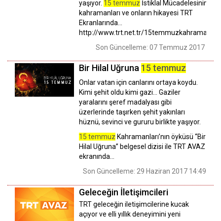
yaşıyor.
15 temmuz
İstiklal Mücadelesinin
kahramanları ve onların hikayesi TRT
Ekranlarında...
http://www.trt.net.tr/15temmuzkahramanlari
Son Güncelleme: 07 Temmuz 2017 14:4
Bir Hilal Uğruna
15 temmuz
Onlar vatan için canlarını ortaya koydu.
Kimi şehit oldu kimi gazi... Gaziler
yaralarını şeref madalyası gibi
üzerlerinde taşırken şehit yakınları
hüznü, sevinci ve gururu birlikte yaşıyor.
15 temmuz
Kahramanları’nın öyküsü “Bir
Hilal Uğruna” belgesel dizisi ile TRT AVAZ
ekranında…
Son Güncelleme: 29 Haziran 2017 14:49
Geleceğin İletişimcileri
TRT geleceğin iletişimcilerine kucak
açıyor ve elli yıllık deneyimini yeni