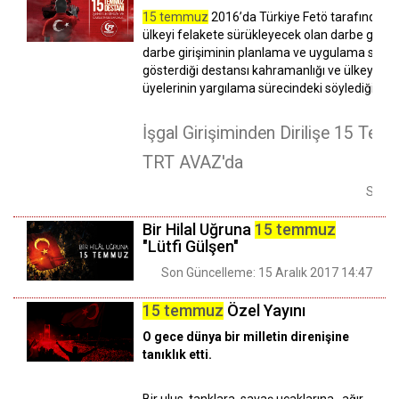
15 temmuz
2016’da Türkiye Fetö tarafından kal
ülkeyi felakete sürükleyecek olan darbe giriş
darbe girişiminin planlama ve uygulama sürecin
gösterdiği destansı kahramanlığı ve ülkeyi dar
üyelerinin yargılama sürecindeki söylediği yalan
İşgal Girişiminden Dirilişe 15 Te
TRT AVAZ'da
Son G
Bir Hilal Uğruna
15 temmuz
"Lütfi Gülşen"
Son Güncelleme: 15 Aralık 2017 14:47
15 temmuz
Özel Yayını
O gece dünya bir milletin direnişine
tanıklık etti.
Bir ulus, tanklara, savaş uçaklarına , ağır