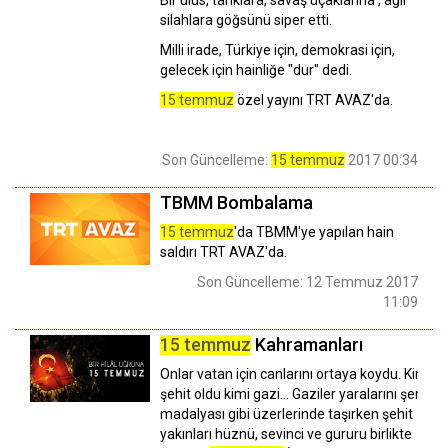
silahlara göğsünü siper etti.
Milli irade, Türkiye için, demokrasi için,
gelecek için hainliğe "dur" dedi.
15 temmuz
özel yayını TRT AVAZ'da.
Son Güncelleme:
15 temmuz
2017 00:34
TBMM Bombalama
15 temmuz
'da TBMM'ye yapılan hain
saldırı TRT AVAZ'da.
Son Güncelleme: 12 Temmuz 2017
11:09
15 temmuz
Kahramanları
Onlar vatan için canlarını ortaya koydu. Kimi
şehit oldu kimi gazi... Gaziler yaralarını şeref
madalyası gibi üzerlerinde taşırken şehit
yakınları hüznü, sevinci ve gururu birlikte