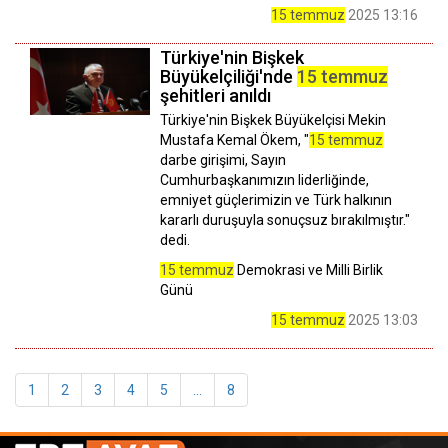
15 temmuz
2025 13:16
Türkiye'nin Bişkek
Büyükelçiliği'nde
15 temmuz
şehitleri anıldı
Türkiye'nin Bişkek Büyükelçisi Mekin
Mustafa Kemal Ökem, "
15 temmuz
darbe girişimi, Sayın
Cumhurbaşkanımızın liderliğinde,
emniyet güçlerimizin ve Türk halkının
kararlı duruşuyla sonuçsuz bırakılmıştır."
dedi.
15 temmuz
Demokrasi ve Milli Birlik
Günü
15 temmuz
2025 13:03
1
2
3
4
5
...
8