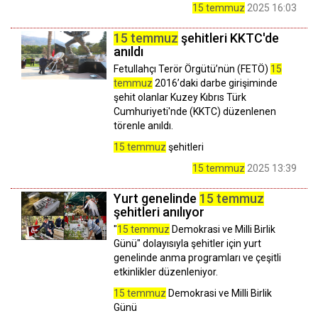
15 temmuz
2025 16:03
15 temmuz
şehitleri KKTC'de
anıldı
Fetullahçı Terör Örgütü’nün (FETÖ)
15
temmuz
2016’daki darbe girişiminde
şehit olanlar Kuzey Kıbrıs Türk
Cumhuriyeti'nde (KKTC) düzenlenen
törenle anıldı.
15 temmuz
şehitleri
15 temmuz
2025 13:39
Yurt genelinde
15 temmuz
şehitleri anılıyor
"
15 temmuz
Demokrasi ve Milli Birlik
Günü" dolayısıyla şehitler için yurt
genelinde anma programları ve çeşitli
etkinlikler düzenleniyor.
15 temmuz
Demokrasi ve Milli Birlik
Günü