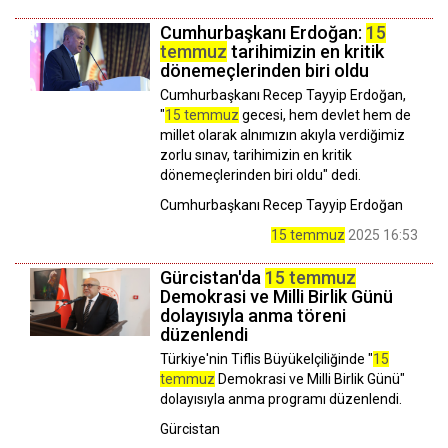
Cumhurbaşkanı Erdoğan:
15
temmuz
tarihimizin en kritik
dönemeçlerinden biri oldu
Cumhurbaşkanı Recep Tayyip Erdoğan,
"
15 temmuz
gecesi, hem devlet hem de
millet olarak alnımızın akıyla verdiğimiz
zorlu sınav, tarihimizin en kritik
dönemeçlerinden biri oldu" dedi.
Cumhurbaşkanı Recep Tayyip Erdoğan
15 temmuz
2025 16:53
Gürcistan'da
15 temmuz
Demokrasi ve Milli Birlik Günü
dolayısıyla anma töreni
düzenlendi
Türkiye'nin Tiflis Büyükelçiliğinde "
15
temmuz
Demokrasi ve Milli Birlik Günü"
dolayısıyla anma programı düzenlendi.
Gürcistan