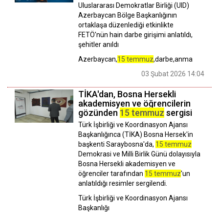
Uluslararası Demokratlar Birliği (UID)
Azerbaycan Bölge Başkanlığının
ortaklaşa düzenlediği etkinlikte
FETÖ'nün hain darbe girişimi anlatıldı,
şehitler anıldı
Azerbaycan,
15 temmuz
,darbe,anma
03 Şubat 2026 14:04
TİKA'dan, Bosna Hersekli
akademisyen ve öğrencilerin
gözünden
15 temmuz
sergisi
Türk İşbirliği ve Koordinasyon Ajansı
Başkanlığınca (TİKA) Bosna Hersek'in
başkenti Saraybosna'da,
15 temmuz
Demokrasi ve Milli Birlik Günü dolayısıyla
Bosna Hersekli akademisyen ve
öğrenciler tarafından
15 temmuz
'un
anlatıldığı resimler sergilendi.
Türk İşbirliği ve Koordinasyon Ajansı
Başkanlığı