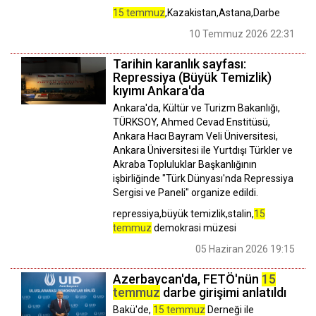
15 temmuz
,Kazakistan,Astana,Darbe
10 Temmuz 2026 22:31
Tarihin karanlık sayfası:
Repressiya (Büyük Temizlik)
kıyımı Ankara'da
Ankara'da, Kültür ve Turizm Bakanlığı,
TÜRKSOY, Ahmed Cevad Enstitüsü,
Ankara Hacı Bayram Veli Üniversitesi,
Ankara Üniversitesi ile Yurtdışı Türkler ve
Akraba Topluluklar Başkanlığının
işbirliğinde "Türk Dünyası'nda Repressiya
Sergisi ve Paneli" organize edildi.
repressiya,büyük temizlik,stalin,
15
temmuz
demokrasi müzesi
05 Haziran 2026 19:15
Azerbaycan'da, FETÖ'nün
15
temmuz
darbe girişimi anlatıldı
Bakü'de,
15 temmuz
Derneği ile