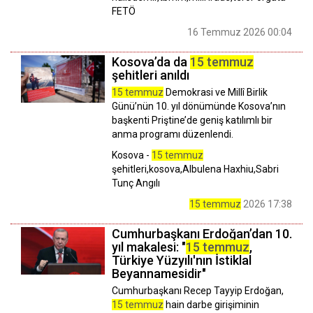
FETÖ
16 Temmuz 2026 00:04
Kosova’da da
15 temmuz
şehitleri anıldı
15 temmuz
Demokrasi ve Millî Birlik
Günü’nün 10. yıl dönümünde Kosova’nın
başkenti Priştine’de geniş katılımlı bir
anma programı düzenlendi.
Kosova -
15 temmuz
şehitleri,kosova,Albulena Haxhiu,Sabri
Tunç Angılı
15 temmuz
2026 17:38
Cumhurbaşkanı Erdoğan’dan 10.
yıl makalesi: "
15 temmuz
,
Türkiye Yüzyılı'nın İstiklal
Beyannamesidir"
Cumhurbaşkanı Recep Tayyip Erdoğan,
15 temmuz
hain darbe girişiminin