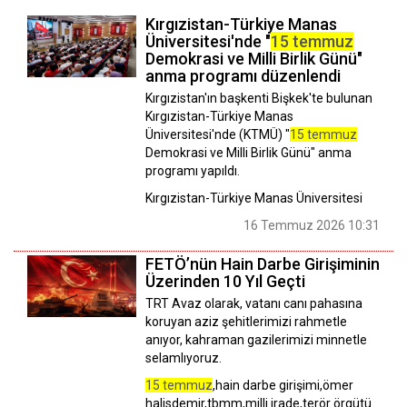
Kırgızistan-Türkiye Manas
Üniversitesi'nde "
15 temmuz
Demokrasi ve Milli Birlik Günü"
anma programı düzenlendi
Kırgızistan'ın başkenti Bişkek'te bulunan
Kırgızistan-Türkiye Manas
Üniversitesi'nde (KTMÜ) "
15 temmuz
Demokrasi ve Milli Birlik Günü" anma
programı yapıldı.
Kırgızistan-Türkiye Manas Üniversitesi
16 Temmuz 2026 10:31
FETÖ’nün Hain Darbe Girişiminin
Üzerinden 10 Yıl Geçti
TRT Avaz olarak, vatanı canı pahasına
koruyan aziz şehitlerimizi rahmetle
anıyor, kahraman gazilerimizi minnetle
selamlıyoruz.
15 temmuz
,hain darbe girişimi,ömer
halisdemir,tbmm,milli irade,terör örgütü