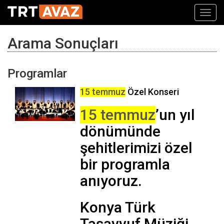
Toggl
navig
Arama Sonuçları
Programlar
15 temmuz
Özel Konseri
15 temmuz
’un yıl
dönümünde
şehitlerimizi özel
bir programla
anıyoruz.
Konya Türk
Tasavvuf Müziği