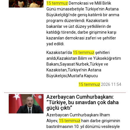
15 temmuz
Demokrasi ve Millî Birlik
Günü münasebetiyle Türkiye’nin Astana
Büyükelçiliği’nde geniş katılımlı bir anma
programı düzenlendi. Kazakistanlı
bakanlar ve üst düzey yetkililerin de
katıldığı törende, darbe girişimine karşı
kazanılan demokrasi zaferi ve şehitler
yad edildi.
Kazakistan’da
15 temmuz
şehitleri
anıldı,Kazakistan Bilim ve Yükseköğretim
Bakanı,Sayasat Nurbek,Türkiye ve
Kazakistan,Türkiye’nin Astana
Büyükelçisi,Mustafa Kapucu
15 temmuz
2026 11:54
Azerbaycan Cumhurbaşkanı:
“Türkiye, bu sınavdan çok daha
güçlü çıktı”
Azerbaycan Cumhurbaşkanı İlham
Aliyev,
15 temmuz
hain darbe girişiminin
bastırılmasının 10. yıl dönümü vesilesiyle