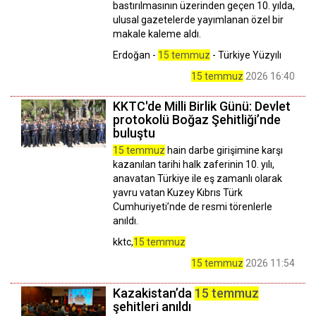
bastırılmasının üzerinden geçen 10. yılda,
ulusal gazetelerde yayımlanan özel bir
makale kaleme aldı.
Erdoğan -
15 temmuz
- Türkiye Yüzyılı
15 temmuz
2026 16:40
KKTC'de Milli Birlik Günü: Devlet
protokolü Boğaz Şehitliği’nde
buluştu
15 temmuz
hain darbe girişimine karşı
kazanılan tarihi halk zaferinin 10. yılı,
anavatan Türkiye ile eş zamanlı olarak
yavru vatan Kuzey Kıbrıs Türk
Cumhuriyeti’nde de resmi törenlerle
anıldı.
kktc,
15 temmuz
15 temmuz
2026 11:54
Kazakistan’da
15 temmuz
şehitleri anıldı