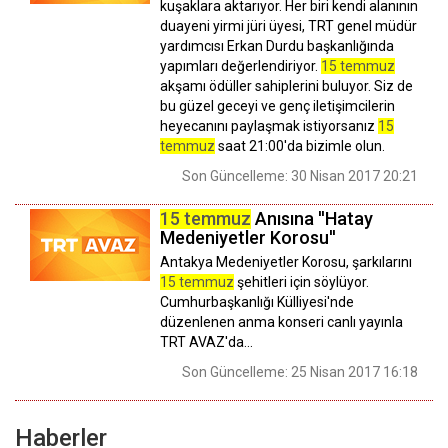
kuşaklara aktarıyor. Her biri kendi alanının
duayeni yirmi jüri üyesi, TRT genel müdür
yardımcısı Erkan Durdu başkanlığında
yapımları değerlendiriyor.
15 temmuz
akşamı ödüller sahiplerini buluyor. Siz de
bu güzel geceyi ve genç iletişimcilerin
heyecanını paylaşmak istiyorsanız
15
temmuz
saat 21:00'da bizimle olun.
Son Güncelleme: 30 Nisan 2017 20:21
15 temmuz
Anısına ''Hatay
Medeniyetler Korosu''
Antakya Medeniyetler Korosu, şarkılarını
15 temmuz
şehitleri için söylüyor.
Cumhurbaşkanlığı Külliyesi'nde
düzenlenen anma konseri canlı yayınla
TRT AVAZ'da...
Son Güncelleme: 25 Nisan 2017 16:18
Haberler