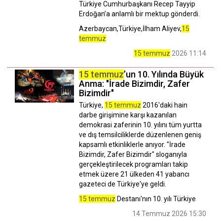
Türkiye Cumhurbaşkanı Recep Tayyip
Erdoğan’a anlamlı bir mektup gönderdi.
Azerbaycan,Türkiye,İlham Aliyev,
15
temmuz
15 temmuz
2026 11:14
15 temmuz
’un 10. Yılında Büyük
Anma: "İrade Bizimdir, Zafer
Bizimdir"
Türkiye,
15 temmuz
2016'daki hain
darbe girişimine karşı kazanılan
demokrasi zaferinin 10. yılını tüm yurtta
ve dış temsilciliklerde düzenlenen geniş
kapsamlı etkinliklerle anıyor. "İrade
Bizimdir, Zafer Bizimdir" sloganıyla
gerçekleştirilecek programları takip
etmek üzere 21 ülkeden 41 yabancı
gazeteci de Türkiye'ye geldi.
15 temmuz
Destanı'nın 10. yılı Türkiye
14 Temmuz 2026 15:30