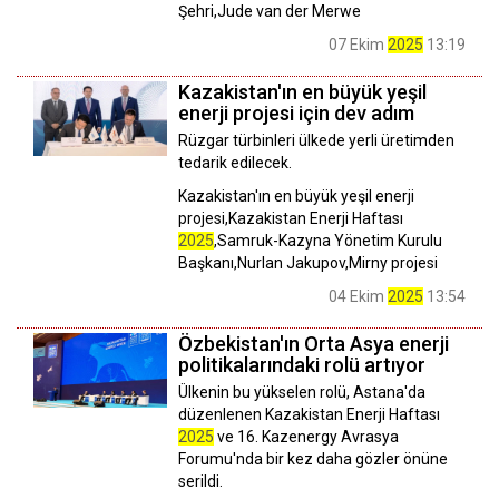
Şehri,Jude van der Merwe
07 Ekim
2025
13:19
Kazakistan'ın en büyük yeşil
enerji projesi için dev adım
​​​​​​​Rüzgar türbinleri ülkede yerli üretimden
tedarik edilecek.
Kazakistan'ın en büyük yeşil enerji
projesi,Kazakistan Enerji Haftası
2025
,Samruk-Kazyna Yönetim Kurulu
Başkanı,Nurlan Jakupov,Mirny projesi
04 Ekim
2025
13:54
Özbekistan'ın Orta Asya enerji
politikalarındaki rolü artıyor
Ülkenin bu yükselen rolü, Astana'da
düzenlenen Kazakistan Enerji Haftası
2025
ve 16. Kazenergy Avrasya
Forumu'nda bir kez daha gözler önüne
serildi.