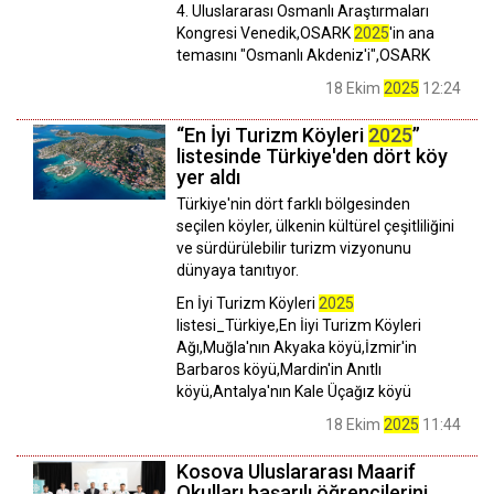
4. Uluslararası Osmanlı Araştırmaları
Kongresi Venedik,OSARK
2025
'in ana
temasını "Osmanlı Akdeniz'i",OSARK
18 Ekim
2025
12:24
“En İyi Turizm Köyleri
2025
”
listesinde Türkiye'den dört köy
yer aldı
Türkiye'nin dört farklı bölgesinden
seçilen köyler, ülkenin kültürel çeşitliliğini
ve sürdürülebilir turizm vizyonunu
dünyaya tanıtıyor.
En İyi Turizm Köyleri
2025
listesi_Türkiye,En İiyi Turizm Köyleri
Ağı,Muğla'nın Akyaka köyü,İzmir'in
Barbaros köyü,Mardin'in Anıtlı
köyü,Antalya'nın Kale Üçağız köyü
18 Ekim
2025
11:44
Kosova Uluslararası Maarif
Okulları başarılı öğrencilerini