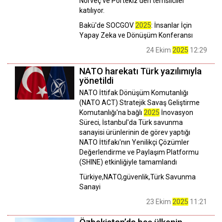
Norveç ve Portekiz'den temsilciler
katılıyor.
Bakü'de SOCGOV
2025
: İnsanlar İçin
Yapay Zeka ve Dönüşüm Konferansı
24 Ekim
2025
12:29
NATO harekatı Türk yazılımıyla
yönetildi
NATO İttifak Dönüşüm Komutanlığı
(NATO ACT) Stratejik Savaş Geliştirme
Komutanlığı'na bağlı
2025
İnovasyon
Süreci, İstanbul'da Türk savunma
sanayisi ürünlerinin de görev yaptığı
NATO İttifakı'nın Yenilikçi Çözümler
Değerlendirme ve Paylaşım Platformu
(SHINE) etkinliğiyle tamamlandı
Türkiye,NATO,güvenlik,Türk Savunma
Sanayi
23 Ekim
2025
11:21