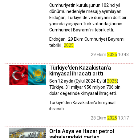
Cumhuriyetin kuruluşunun 102'nci yıl
dönümü nedeniyle mesaj yayımlayan
Erdoğan, Türkiye'de ve dünyanın dört bir
yanında yaşayan Türk vatandaşlarının
Cumhuriyet Bayramı'nı tebrik etti.
Erdoğan_29 Ekim Cumhuriyet Bayramı
tebriki_
2025
29 Ekim
2025
10:43
Türkiye'den Kazakistan'a
kimyasal ihracatı arttı
Son 12 ayda (Eylül 2024-Eylül
2025
)
Türkiye, 31 milyar 956 milyon 706 bin
dolar değerinde kimyasal ihraç etti.
Türkiye'den Kazakistan'a kimyasal
ihracatı
28 Ekim
2025
13:17
Orta Asya ve Hazar petrol
sahalarındaki metan