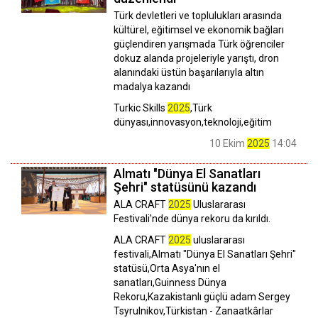
Türk devletleri ve toplulukları arasında
kültürel, eğitimsel ve ekonomik bağları
güçlendiren yarışmada Türk öğrenciler
dokuz alanda projeleriyle yarıştı, dron
alanındaki üstün başarılarıyla altın
madalya kazandı
Turkic Skills
2025
,Türk
dünyası,innovasyon,teknoloji,eğitim
10 Ekim
2025
14:04
Almatı "Dünya El Sanatları
Şehri" statüsünü kazandı
ALA CRAFT
2025
Uluslararası
Festivali'nde dünya rekoru da kırıldı.
ALA CRAFT
2025
uluslararası
festivali,Almatı "Dünya El Sanatları Şehri"
statüsü,Orta Asya'nın el
sanatları,Guinness Dünya
Rekoru,Kazakistanlı güçlü adam Sergey
Tsyrulnikov,Türkistan - Zanaatkârlar