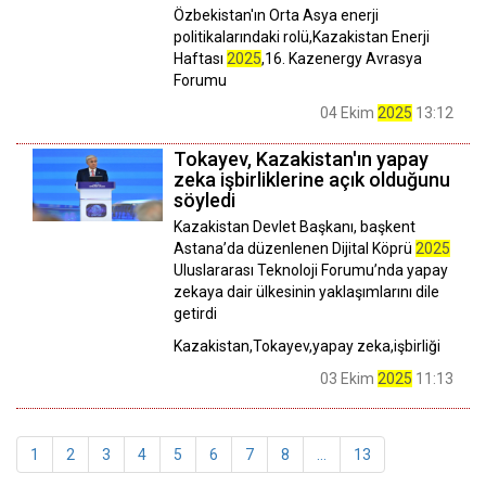
Özbekistan'ın Orta Asya enerji
politikalarındaki rolü,Kazakistan Enerji
Haftası
2025
,16. Kazenergy Avrasya
Forumu
04 Ekim
2025
13:12
Tokayev, Kazakistan'ın yapay
zeka işbirliklerine açık olduğunu
söyledi
Kazakistan Devlet Başkanı, başkent
Astana’da düzenlenen Dijital Köprü
2025
Uluslararası Teknoloji Forumu’nda yapay
zekaya dair ülkesinin yaklaşımlarını dile
getirdi
Kazakistan,Tokayev,yapay zeka,işbirliği
03 Ekim
2025
11:13
1
2
3
4
5
6
7
8
...
13