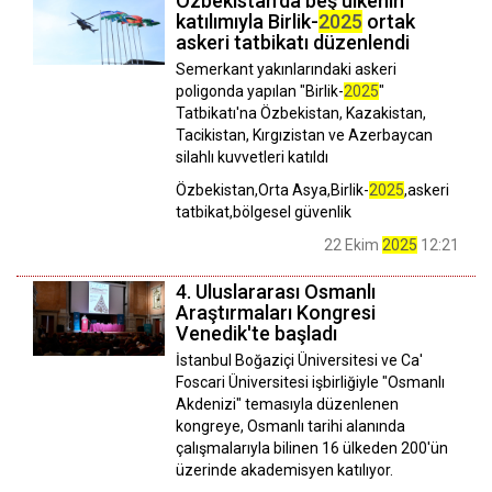
Özbekistan’da beş ülkenin
katılımıyla Birlik-
2025
ortak
askeri tatbikatı düzenlendi
Semerkant yakınlarındaki askeri
poligonda yapılan "Birlik-
2025
"
Tatbikatı'na Özbekistan, Kazakistan,
Tacikistan, Kırgızistan ve Azerbaycan
silahlı kuvvetleri katıldı
Özbekistan,Orta Asya,Birlik-
2025
,askeri
tatbikat,bölgesel güvenlik
22 Ekim
2025
12:21
4. Uluslararası Osmanlı
Araştırmaları Kongresi
Venedik'te başladı
İstanbul Boğaziçi Üniversitesi ve Ca'
Foscari Üniversitesi işbirliğiyle "Osmanlı
Akdenizi" temasıyla düzenlenen
kongreye, Osmanlı tarihi alanında
çalışmalarıyla bilinen 16 ülkeden 200'ün
üzerinde akademisyen katılıyor.