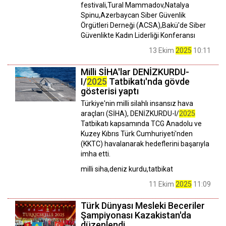
festivali,Tural Mammadov,Natalya
Spinu,Azerbaycan Siber Güvenlik
Örgütleri Derneği (ACSA),Bakü'de Siber
Güvenlikte Kadın Liderliği Konferansı
13 Ekim
2025
10:11
Milli SİHA'lar DENİZKURDU-
I/
2025
Tatbikatı'nda gövde
gösterisi yaptı
Türkiye'nin milli silahlı insansız hava
araçları (SİHA), DENİZKURDU-I/
2025
Tatbikatı kapsamında TCG Anadolu ve
Kuzey Kıbrıs Türk Cumhuriyeti'nden
(KKTC) havalanarak hedeflerini başarıyla
imha etti.
milli siha,deniz kurdu,tatbikat
11 Ekim
2025
11:09
Türk Dünyası Mesleki Beceriler
Şampiyonası Kazakistan'da
düzenlendi