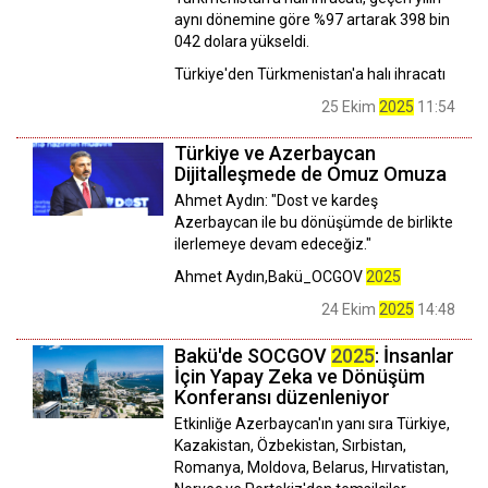
aynı dönemine göre %97 artarak 398 bin
042 dolara yükseldi.
Türkiye'den Türkmenistan'a halı ihracatı
25 Ekim
2025
11:54
Türkiye ve Azerbaycan
Dijitalleşmede de Omuz Omuza
Ahmet Aydın: "Dost ve kardeş
Azerbaycan ile bu dönüşümde de birlikte
ilerlemeye devam edeceğiz."
Ahmet Aydın,Bakü_OCGOV
2025
24 Ekim
2025
14:48
Bakü'de SOCGOV
2025
: İnsanlar
İçin Yapay Zeka ve Dönüşüm
Konferansı düzenleniyor
Etkinliğe Azerbaycan'ın yanı sıra Türkiye,
Kazakistan, Özbekistan, Sırbistan,
Romanya, Moldova, Belarus, Hırvatistan,