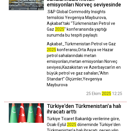
emisyonları Norveç seviyesinde
.S&P Global Commodity Insights
temsilcisi Yevgeniya Mayburova,
Aşkabat'taki "Türkmenistan Petrol ve
Gaz
2025
" konferansında yaptığı
sunumda bu tespiti paylaştı.
Aşkabat_Türkmenistan Petrol ve Gaz
2025
konferansı,Orta Asya ve Hazar
petrol sahalarındaki metan
emisyonları,metan emisyonları Norveç
seviyesi,Kazakistan ve Azerbaycan'ın en
büyük petrol ve gaz sahaları,"Altın
Standart" Ölçümler,Yevgeniya
Mayburova
25 Ekim
2025
12:25
Türkiye'den Türkmenistan'a halı
ihracatı arttı
Türkiye Ticaret Bakanlığı verilerine göre,
Ocak-Eylül
2025
döneminde Türkiye'den
Türkmenistan'a halı ihracatı, geçen yılın