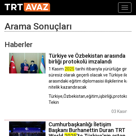
Toggl
navig
Arama Sonuçları
Haberler
Türkiye ve Özbekistan arasında eğit
birliği protokolü imzalandı
1 Kasım
2025
tarihi itibarıyla yürürlüğe giren p
süresiz olarak geçerli olacak ve Türkiye ile Öz
arasındaki eğitim diplomasisi ilişkilerine kalıcı b
nitelik kazandıracak
Türkiye,Özbekistan,eğitim,işbirliği,protokol,M
Tekin
03 Kasım
20
Cumhurbaşkanlığı İletişim
Başkanı Burhanettin Duran TRT
World
2025
'te Türkiye'nin artan