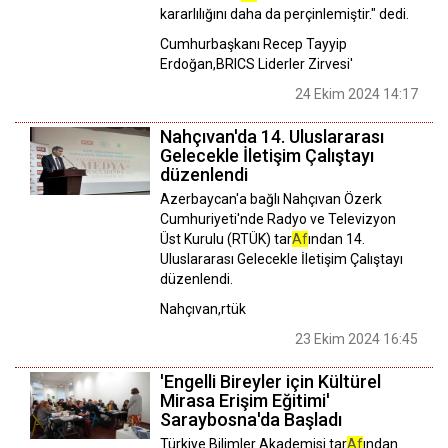
kararlılığını daha da perçinlemiştir." dedi.
Cumhurbaşkanı Recep Tayyip
Erdoğan,BRICS Liderler Zirvesi'
24 Ekim 2024 14:17
Nahçıvan'da 14. Uluslararası
Gelecekle İletişim Çalıştayı
düzenlendi
Azerbaycan'a bağlı Nahçıvan Özerk
Cumhuriyeti'nde Radyo ve Televizyon
Üst Kurulu (RTÜK) tar
Af
ından 14.
Uluslararası Gelecekle İletişim Çalıştayı
düzenlendi.
Nahçıvan,rtük
23 Ekim 2024 16:45
'Engelli Bireyler için Kültürel
Mirasa Erişim Eğitimi'
Saraybosna'da Başladı
Türkiye Bilimler Akademisi tar
Af
ından