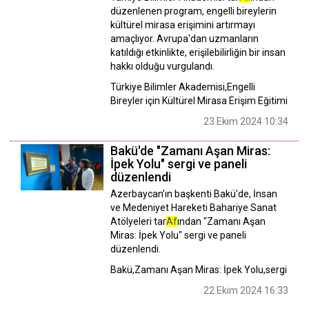
düzenlenen program, engelli bireylerin
kültürel mirasa erişimini artırmayı
amaçlıyor. Avrupa'dan uzmanların
katıldığı etkinlikte, erişilebilirliğin bir insan
hakkı olduğu vurgulandı.
Türkiye Bilimler Akademisi,Engelli
Bireyler için Kültürel Mirasa Erişim Eğitimi
23 Ekim 2024 10:34
Bakü'de "Zamanı Aşan Miras:
İpek Yolu" sergi ve paneli
düzenlendi
Azerbaycan'ın başkenti Bakü'de, İnsan
ve Medeniyet Hareketi Bahariye Sanat
Atölyeleri tar
Af
ından "Zamanı Aşan
Miras: İpek Yolu" sergi ve paneli
düzenlendi.
Bakü,Zamanı Aşan Miras: İpek Yolu,sergi
22 Ekim 2024 16:33