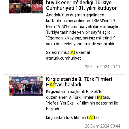
büyük eserim" dediği Türkiye
Cumhuriyeti 101. yılını kutluyor
Anadolu'nun düşman işgalinden
kurtarılmasının ardından TBMM'nin 29
Ekim 1923'te cumhuriyeti ilan etmesiyle
Türkiye tarihinde yeni bir sayfa açıldı,
"Egemenlik kayıtsız, şartsız milletindir"
sözü de devlet yönetiminde yerini aldı.
29 ekim,must
Af
a kemal
atatürk,cumhuriyet
28 Ekim 2024 20:11
Kırgızistan'da 8. Türk Filmleri
H
Af
tası başladı
Kırgızistan'ın başkenti Bişkek'te
düzenlenen 8. Türk Filmleri H
Af
tası,
"Nefes: Yer Eksi İki" filminin gösterimi ile
başladı.
kırgızistan,türk filmleri h
Af
tası
28 Ekim 2024 08:44