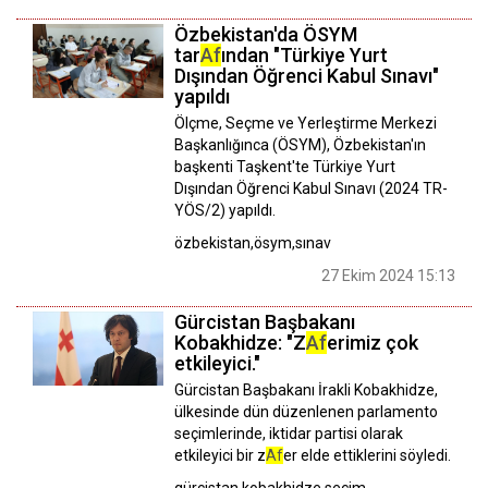
Özbekistan'da ÖSYM
tar
Af
ından "Türkiye Yurt
Dışından Öğrenci Kabul Sınavı"
yapıldı
Ölçme, Seçme ve Yerleştirme Merkezi
Başkanlığınca (ÖSYM), Özbekistan'ın
başkenti Taşkent'te Türkiye Yurt
Dışından Öğrenci Kabul Sınavı (2024 TR-
YÖS/2) yapıldı.
özbekistan,ösym,sınav
27 Ekim 2024 15:13
Gürcistan Başbakanı
Kobakhidze: "Z
Af
erimiz çok
etkileyici."
Gürcistan Başbakanı İrakli Kobakhidze,
ülkesinde dün düzenlenen parlamento
seçimlerinde, iktidar partisi olarak
etkileyici bir z
Af
er elde ettiklerini söyledi.