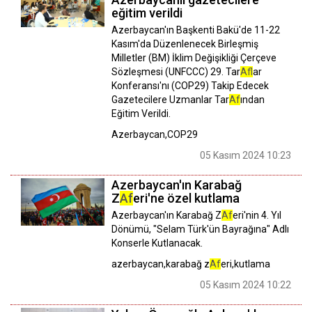
eğitim verildi
Azerbaycan'ın Başkenti Bakü'de 11-22
Kasım'da Düzenlenecek Birleşmiş
Milletler (BM) İklim Değişikliği Çerçeve
Sözleşmesi (UNFCCC) 29. Tar
Af
lar
Konferansı'nı (COP29) Takip Edecek
Gazetecilere Uzmanlar Tar
Af
ından
Eğitim Verildi.
Azerbaycan,COP29
05 Kasım 2024 10:23
Azerbaycan'ın Karabağ
Z
Af
eri'ne özel kutlama
Azerbaycan'ın Karabağ Z
Af
eri'nin 4. Yıl
Dönümü, "Selam Türk'ün Bayrağına" Adlı
Konserle Kutlanacak.
azerbaycan,karabağ z
Af
eri,kutlama
05 Kasım 2024 10:22