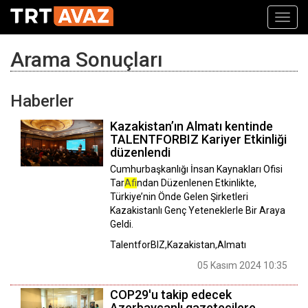
Toggl
navig
Arama Sonuçları
Haberler
Kazakistan’ın Almatı kentinde
TALENTFORBIZ Kariyer Etkinliği
düzenlendi
Cumhurbaşkanlığı İnsan Kaynakları Ofisi
Tar
Af
indan Düzenlenen Etkinlikte,
Türkiye’nin Önde Gelen Şirketleri
Kazakistanlı Genç Yeteneklerle Bir Araya
Geldi.
TalentforBIZ,Kazakistan,Almatı
05 Kasım 2024 10:35
COP29'u takip edecek
Azerbaycanlı gazetecilere