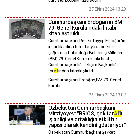
gürcistan,kobakhidze,seçim
27 Ekim 2024 13:29
Cumhurbaşkanı Erdoğan'ın BM
79. Genel Kurulu'ndaki hitabı
kitaplaştırıldı
Cumhurbaşkanı Recep Tayyip Erdoğan'ın
insanlık adına tüm dünyaya önemli
çağrılarda bulunduğu Birleşmiş Milletler
(BM) 79. Genel Kurulu'ndaki hitabı,
Cumhurbaşkanlığı İletişim Başkanlığı
tar
Af
ından kitaplaştırıldı.
Cumhurbaşkanı Erdoğan,BM 79. Genel
Kurulu
26 Ekim 2024 13:07
Özbekistan Cumhurbaşkanı
Mirziyoyev: "BRICS, çok tar
Af
lı
iş birliği ve ortaklığın etkili bir
yapısı olarak kendini gösteriyor."
Özbekistan Cumhurbaşkanı Şevket