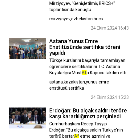
Mirziyoyev, "Genişletilmiş BRICS+"
toplantısında konuştu.
mirziyoyev,özbekistan,brics
24 Ekim 2024 16:43
Astana Yunus Emre
Enstitüsünde sertifika töreni
yapıldı
Türkçe kurslarını başarıyla tamamlayan
öğrencilere sertifikalarını T.C. Astana
Büyükelçisi Must
Af
a Kapucu takdim etti.
astana,kazakistan,yunus emre
enstitüsü,sertifika
24 Ekim 2024 15:23
Erdoğan: Bu alçak saldırı teröre
karşı kararlılığımızı perçinledi
Cumhurbaşkanı Recep Tayyip
Erdoğan,"Bu alçakça saldırı Türkiye'nin
terörü bertar
Af
etme azmini ve