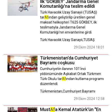
İlk 'GÖKBEY' Jandarma Genel
Komutanlığı'na teslim edildi
Türk Havacılık Uzay Sanayii (TUSAŞ)
tar
Af
ından geliştirilip üretilen genel
maksat helikopteri T625 GÖKBEY, ilk
teslimatıyla Jandarma Genel
Komutanlığı'nın envanterine girdi.
Türk Havacılık Uzay Sanayii,TUSAŞ
29 Ekim 2024 18:01
Türkmenistan’da Cumhuriyet
Bayramı coşkusu
Cumhuriyetin ilanının 101’inci
yıldönümünde Aşkabat Ortak Türkmen
Türk Okulu tar
Af
ından kutlama programı
düzenlendi.
Türkmenistan,Cumhuriyet Bayramı
29 Ekim 2024 12:58
Must
Af
a Kemal Atatürk'ün "En