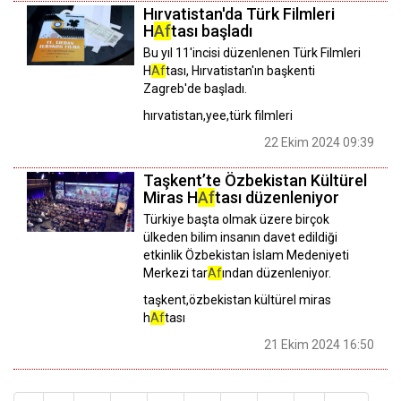
Hırvatistan'da Türk Filmleri
H
Af
tası başladı
Bu yıl 11'incisi düzenlenen Türk Filmleri
H
Af
tası, Hırvatistan'ın başkenti
Zagreb'de başladı.
hırvatistan,yee,türk filmleri
22 Ekim 2024 09:39
Taşkent’te Özbekistan Kültürel
Miras H
Af
tası düzenleniyor
Türkiye başta olmak üzere birçok
ülkeden bilim insanın davet edildiği
etkinlik Özbekistan İslam Medeniyeti
Merkezi tar
Af
ından düzenleniyor.
taşkent,özbekistan kültürel miras
h
Af
tası
21 Ekim 2024 16:50