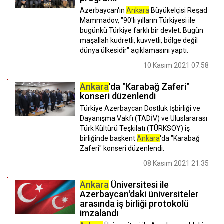
Azerbaycan'ın
Ankara
Büyükelçisi Reşad
Mammadov, "90'lı yılların Türkiyesi ile
bugünkü Türkiye farklı bir devlet. Bugün
maşallah kudretli, kuvvetli, bölge değil
dünya ülkesidir" açıklamasını yaptı.
10 Kasım 2021 07:58
Ankara
'da "Karabağ Zaferi"
konseri düzenlendi
Türkiye Azerbaycan Dostluk İşbirliği ve
Dayanışma Vakfı (TADİV) ve Uluslararası
Türk Kültürü Teşkilatı (TÜRKSOY) iş
birliğinde başkent
Ankara
'da "Karabağ
Zaferi" konseri düzenlendi.
08 Kasım 2021 21:35
Ankara
Üniversitesi ile
Azerbaycan'daki üniversiteler
arasında iş birliği protokolü
imzalandı