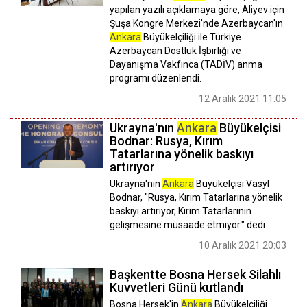
yapılan yazılı açıklamaya göre, Aliyev için
Şuşa Kongre Merkezi'nde Azerbaycan'ın
Ankara
Büyükelçiliği ile Türkiye
Azerbaycan Dostluk İşbirliği ve
Dayanışma Vakfınca (TADİV) anma
programı düzenlendi.
12 Aralık 2021 11:05
Ukrayna'nın
Ankara
Büyükelçisi
Bodnar: Rusya, Kırım
Tatarlarına yönelik baskıyı
artırıyor
Ukrayna'nın
Ankara
Büyükelçisi Vasyl
Bodnar, "Rusya, Kırım Tatarlarına yönelik
baskıyı artırıyor, Kırım Tatarlarının
gelişmesine müsaade etmiyor." dedi.
10 Aralık 2021 20:03
Başkentte Bosna Hersek Silahlı
Kuvvetleri Günü kutlandı
Bosna Hersek'in
Ankara
Büyükelçiliği