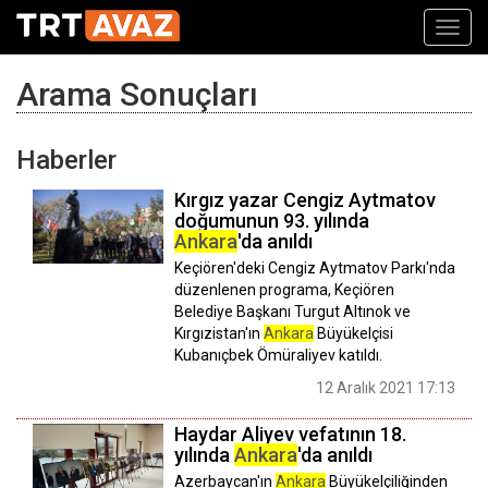
Toggl
navig
Arama Sonuçları
Haberler
Kırgız yazar Cengiz Aytmatov
doğumunun 93. yılında
Ankara
'da anıldı
Keçiören'deki Cengiz Aytmatov Parkı'nda
düzenlenen programa, Keçiören
Belediye Başkanı Turgut Altınok ve
Kırgızistan'ın
Ankara
Büyükelçisi
Kubanıçbek Ömüraliyev katıldı.
12 Aralık 2021 17:13
Haydar Aliyev vefatının 18.
yılında
Ankara
'da anıldı
Azerbaycan'ın
Ankara
Büyükelçiliğinden