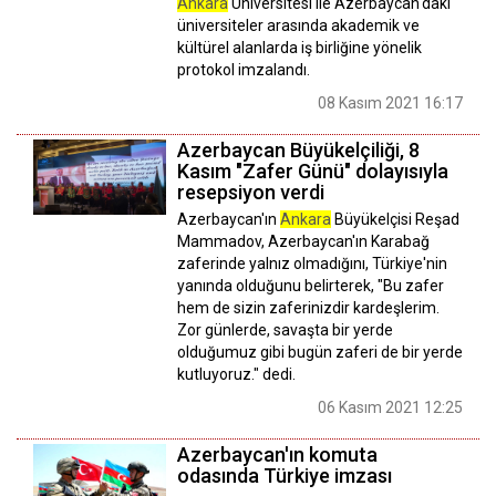
Ankara
Üniversitesi ile Azerbaycan'daki
üniversiteler arasında akademik ve
kültürel alanlarda iş birliğine yönelik
protokol imzalandı.
08 Kasım 2021 16:17
Azerbaycan Büyükelçiliği, 8
Kasım "Zafer Günü" dolayısıyla
resepsiyon verdi
Azerbaycan'ın
Ankara
Büyükelçisi Reşad
Mammadov, Azerbaycan'ın Karabağ
zaferinde yalnız olmadığını, Türkiye'nin
yanında olduğunu belirterek, "Bu zafer
hem de sizin zaferinizdir kardeşlerim.
Zor günlerde, savaşta bir yerde
olduğumuz gibi bugün zaferi de bir yerde
kutluyoruz." dedi.
06 Kasım 2021 12:25
Azerbaycan'ın komuta
odasında Türkiye imzası