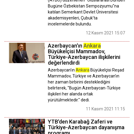
(AYBÜ) düzenlenen "Uluslararası Dünden
Bugüne Özbekistan Sempozyumu"na
katılan Semerkant Devlet Üniversitesi
akademisyenleri, Çubuk'ta
incelemelerde bulundu.
12 Kasım 2021 15:07
Azerbaycan'ın
Ankara
Büyükelçisi Mammadov,
Türkiye-Azerbaycan ilişkilerini
değerlendirdi
Azerbaycan'ın
Ankara
Büyükelçisi Reşad
Mammadov, Türkiye ve Azerbaycan'ın
her zaman birbirini desteklediğini
belirterek, "Bugün Azerbaycan-Türkiye
ilişkileri her alanda ortak
yürütülmektedir." dedi.
11 Kasım 2021 11:15
YTB'den Karabağ Zaferi ve
Türkiye-Azerbaycan dayanışma
programı