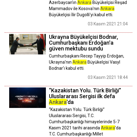
Azerbaycan'ın
Ankara
Büyükelçisi Reşad
Mammadov ile Kosova'nın
Ankara
Büyükelçisi İlir Dugolli'yi kabul etti.
03 Kasım 2021 21:04
Ukrayna Büyükelçisi Bodnar,
Cumhurbaşkanı Erdoğan'a
güven mektubu sundu
Cumhurbaşkanı Recep Tayyip Erdoğan,
Ukrayna'nın
Ankara
Büyükelçisi Vasyl
Bodnar'ı kabul etti.
03 Kasım 2021 18:44
“Kazakistan Yolu. Türk Birliği”
Uluslararası Sergisi ilk defa
Ankara
’da
“Kazakistan Yolu. Türk Birliği”
Uluslararası Sergisi, T.C.
Cumhurbaşkanlığı himayelerinde 5-7
Kasım 2021 tarihi arasında
Ankara
’da
T.C. Cumhurbaşkanlığı Millet