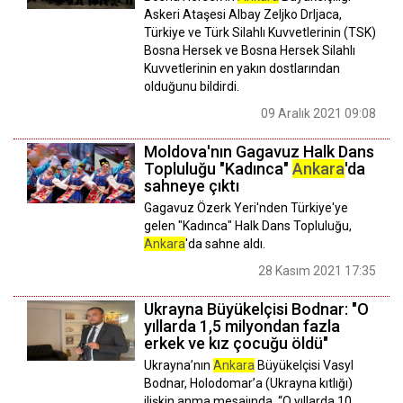
Askeri Ataşesi Albay Zeljko Drljaca,
Türkiye ve Türk Silahlı Kuvvetlerinin (TSK)
Bosna Hersek ve Bosna Hersek Silahlı
Kuvvetlerinin en yakın dostlarından
olduğunu bildirdi.
09 Aralık 2021 09:08
Moldova'nın Gagavuz Halk Dans
Topluluğu "Kadınca"
Ankara
'da
sahneye çıktı
Gagavuz Özerk Yeri'nden Türkiye'ye
gelen "Kadınca" Halk Dans Topluluğu,
Ankara
'da sahne aldı.
28 Kasım 2021 17:35
Ukrayna Büyükelçisi Bodnar: "O
yıllarda 1,5 milyondan fazla
erkek ve kız çocuğu öldü"
Ukrayna’nın
Ankara
Büyükelçisi Vasyl
Bodnar, Holodomar’a (Ukrayna kıtlığı)
ilişkin anma mesajında, “O yıllarda 10