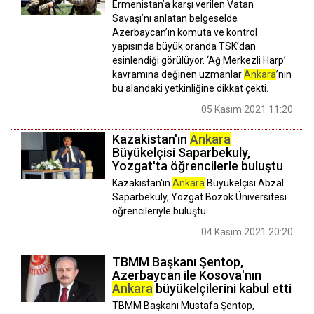
Ermenistan’a karşı verilen Vatan
Savaşı’nı anlatan belgeselde
Azerbaycan’ın komuta ve kontrol
yapısında büyük oranda TSK’dan
esinlendiği görülüyor. ‘Ağ Merkezli Harp’
kavramına değinen uzmanlar
Ankara
’nın
bu alandaki yetkinliğine dikkat çekti.
05 Kasım 2021 11:20
Kazakistan'ın
Ankara
Büyükelçisi Saparbekuly,
Yozgat'ta öğrencilerle buluştu
Kazakistan'ın
Ankara
Büyükelçisi Abzal
Saparbekuly, Yozgat Bozok Üniversitesi
öğrencileriyle buluştu.
04 Kasım 2021 20:20
TBMM Başkanı Şentop,
Azerbaycan ile Kosova'nın
Ankara
büyükelçilerini kabul etti
TBMM Başkanı Mustafa Şentop,