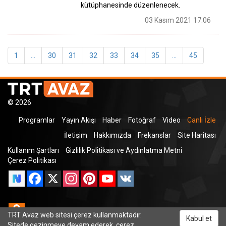
kütüphanesinde düzenlenecek.
03 Kasım 2021 17:06
1
...
30
31
32
33
34
35
...
45
© 2026
Programlar
Yayın Akışı
Haber
Fotoğraf
Video
Canlı İzle
İletişim
Hakkımızda
Frekanslar
Site Haritası
Kullanım Şartları
Gizlilik Politikası ve Aydınlatma Metni
Çerez Politikası
Facebook
X
Instagram
Pinterest
YouTube
VK
Odnoklassniki
TRT Avaz web sitesi çerez kullanmaktadır.
Kabul et
Sitede gezinmeye devam ederek, çerez