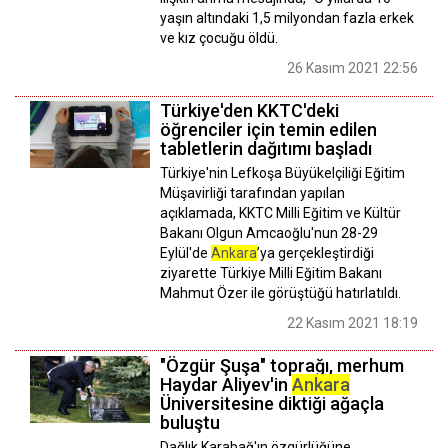
yaşın altındaki 1,5 milyondan fazla erkek
ve kız çocuğu öldü.
26 Kasım 2021 22:56
Türkiye'den KKTC'deki
öğrenciler için temin edilen
tabletlerin dağıtımı başladı
Türkiye'nin Lefkoşa Büyükelçiliği Eğitim
Müşavirliği tarafından yapılan
açıklamada, KKTC Milli Eğitim ve Kültür
Bakanı Olgun Amcaoğlu'nun 28-29
Eylül'de
Ankara
’ya gerçekleştirdiği
ziyarette Türkiye Milli Eğitim Bakanı
Mahmut Özer ile görüştüğü hatırlatıldı.
22 Kasım 2021 18:19
"Özgür Şuşa" toprağı, merhum
Haydar Aliyev'in
Ankara
Üniversitesine diktiği ağaçla
buluştu
Dağlık Karabağ'ın özgürlüğüne