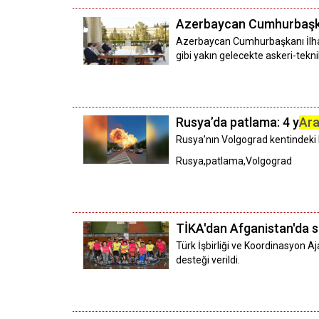
Azerbaycan Cumhurbaşkanı
Azerbaycan Cumhurbaşkanı İlham 
gibi yakın gelecekte askeri-tekni
Rusya’da patlama: 4 y
Ara
Rusya’nın Volgograd kentindeki 
Rusya,patlama,Volgograd
TİKA'dan Afganistan'da 
Türk İşbirliği ve Koordinasyon Aj
desteği verildi.