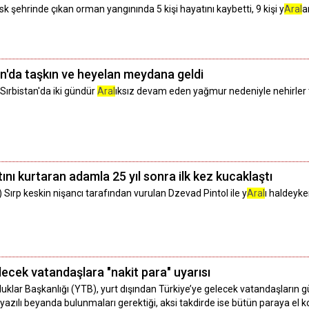
şehrinde çıkan orman yangınında 5 kişi hayatını kaybetti, 9 kişi y
Aral
a
n'da taşkın ve heyelan meydana geldi
 Sırbistan'da iki gündür
Aral
ıksız devam eden yağmur nedeniyle nehirler t
nı kurtaran adamla 25 yıl sonra ilk kez kucaklaştı
ırp keskin nişancı tarafından vurulan Dzevad Pintol ile y
Aral
ı haldeyke
ecek vatandaşlara "nakit para" uyarısı
luklar Başkanlığı (YTB), yurt dışından Türkiye’ye gelecek vatandaşların
 yazılı beyanda bulunmaları gerektiği, aksi takdirde ise bütün paraya el 