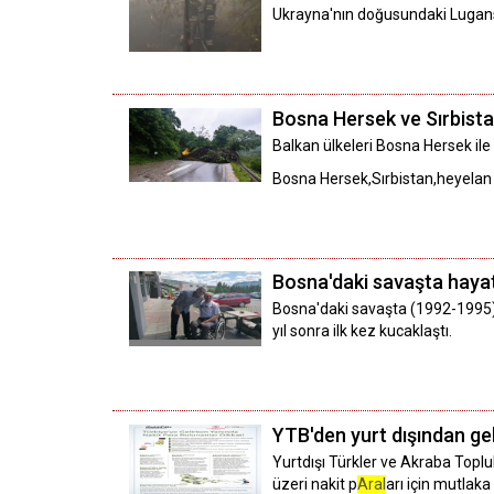
Ukrayna'nın doğusundaki Lugansk 
Bosna Hersek ve Sırbista
Balkan ülkeleri Bosna Hersek ile
Bosna Hersek,Sırbistan,heyelan
Bosna'daki savaşta hayatı
Bosna'daki savaşta (1992-1995) S
yıl sonra ilk kez kucaklaştı.
YTB'den yurt dışından gel
Yurtdışı Türkler ve Akraba Toplu
üzeri nakit p
Aral
arı için mutlaka