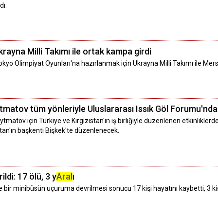
dı.
 Ukrayna Milli Takımı ile ortak kampa girdi
, Tokyo Olimpiyat Oyunları'na hazırlanmak için Ukrayna Milli Takımı ile Mer
ytmatov tüm yönleriyle Uluslararası Issık Göl Forumu'nda
tmatov için Türkiye ve Kırgızistan'ın iş birliğiyle düzenlenen etkinlikler
istan'ın başkenti Bişkek'te düzenlenecek.
ldi: 17 ölü, 3 y
Aral
ı
e bir minibüsün uçuruma devrilmesi sonucu 17 kişi hayatını kaybetti, 3 kiş