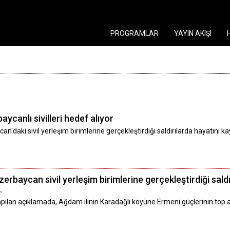
PROGRAMLAR
YAYIN AKIŞI
canlı sivilleri hedef alıyor
aki sivil yerleşim birimlerine gerçekleştirdiği saldırılarda hayatını kay
baycan sivil yerleşim birimlerine gerçekleştirdiği saldırı
.
lan açıklamada, Ağdam ilinin Karadağlı köyüne Ermeni güçlerinin top atmas