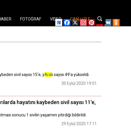
HABER
FOTOĞRAF
VIDEO
CANLI İZLE
Facebook
X
Instagram
Pinterest
YouTube
VK
Odnok
beden sivil sayısı 15'e, y
Aral
ı sayısı 49'a yükseldi.
30 Eylül 2020 19:01
larda hayatını kaybeden sivil sayısı 11'e,
ı sonucu 1 sivilin yaşamını yitirdiği bildirildi.
29 Eylül 2020 17:11