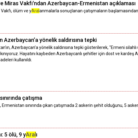
 ve Miras Vakfı'ndan Azerbaycan-Ermenistan açıklaması
 Vakfı, ölüm ve y
Aral
anmalarla sonuçlanan çatışmaların başlamasından dol
n Azerbaycan’a yönelik saldırısına tepki
tan'ın, Azerbaycan’a yönelik saldırısına tepki gösterilerek, "Ermeni silah
tle kınıyoruz. Hayatını kaybeden Azerbaycanlı şehitler için dost ve karde
fadeleri kullanıldı.
ınırında çatışma
rmenistan sınırında çıkan çatışmada 2 askerin şehit olduğunu, 5 asker
 5 ölü, 9 y
Aral
ı