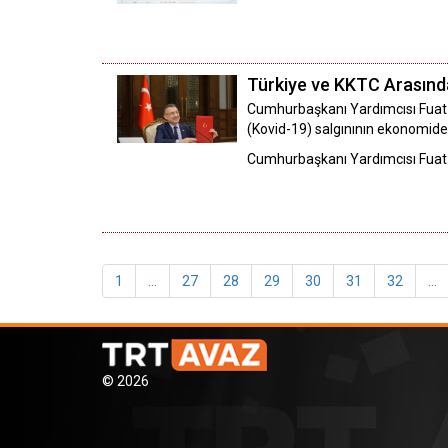
Türkiye ve KKTC Arasında 
Cumhurbaşkanı Yardımcısı Fuat Ok
(Kovid-19) salgınının ekonomide 
Cumhurbaşkanı Yardımcısı Fuat O
1
...
27
28
29
30
31
32
...
© 2026