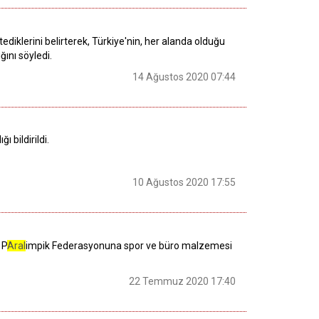
klerini belirterek, Türkiye'nin, her alanda olduğu
ğını söyledi.
14 Ağustos 2020 07:44
ğı bildirildi.
10 Ağustos 2020 17:55
 P
Aral
impik Federasyonuna spor ve büro malzemesi
22 Temmuz 2020 17:40