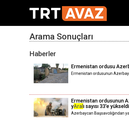
Arama Sonuçları
Haberler
Ermenistan ordusu Azerbay
Ermenistan ordusunun Azerbaycan'd
Ermenistan ordusunun Azer
y
Aral
ı sayısı 33'e yükseldi
Azerbaycan Başsavcılığından yapı