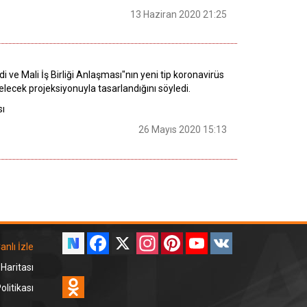
13 Haziran 2020 21:25
ve Mali İş Birliği Anlaşması"nın yeni tip koronavirüs
gelecek projeksiyonuyla tasarlandığını söyledi.
sı
26 Mayıs 2020 15:13
Facebook
X
Instagram
Pinterest
YouTube
VK
anlı İzle
 Haritası
Odnoklassniki
litikası