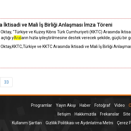
İktisadi ve Mali İş Birliği Anlaşması İmza Töreni
tay, "Türkiye ve Kuzey Kıbrıs Türk Cumhuriyeti (KKTC) Arasında İktisadi 
açtığı y
Aral
arın hızla iyileştirilmesine destek verecek şekilde, güçlü bir 
ktay,KKTC,Türkiye ve KKTC Arasında İktisadi ve Mali İş Birliği Anlaşma
33
Programlar
Yayın Akışı
Haber
Fotoğraf
Video
C
İletişim
Hakkımızda
Frekanslar
Site
Kullanım Şartları
Gizlilik Politikası ve Aydınlatma Metni
Çerez Po