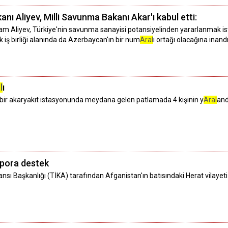
 Aliyev, Milli Savunma Bakanı Akar'ı kabul etti:
Aliyev, Türkiye'nin savunma sanayisi potansiyelinden yararlanmak istedi
k iş birliği alanında da Azerbaycan'ın bir num
Aral
ı ortağı olacağına inandı
l
ı
bir akaryakıt istasyonunda meydana gelen patlamada 4 kişinin y
Aral
andı
spora destek
ansı Başkanlığı (TİKA) tarafından Afganistan'ın batısındaki Herat vilayeti