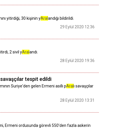
 yitirdiği, 30 kişinin y
Aral
andığı bildirildi.
29 Eylül 2020 12:36
rdi, 2 sivil y
Aral
andı.
28 Eylül 2020 19:36
ı savaşçılar tespit edildi
ının Suriye'den gelen Ermeni asıllı p
Aral
ı savaşçılar
28 Eylül 2020 13:31
ini, Ermeni ordusunda görevli 550'den fazla askerin