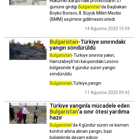
Hükümet karşıtı halk protestoların 37.
gününe girdiği
Bulgaristan
’da Başbakan
Boyko Borisov, 8. Büyük Millet Meclisi
(BMM) seçimine gidilmesini istedi.
14 Ağustos 2020 15:59
Bulgaristan
-Türkiye sınırındaki
yangın söndürüldü
Bulgaristan
-Türkiye sınırına yakın,
Hamzabeyli’nin karşısındaki Lesovo
bölgesinde 4 gündür süren yangın
söndürüldü.
Bulgaristan
,Türkiye,yangın
11 Ağustos 2020 09:42
Türkiye yangınla mücadele eden
Bulgaristan
'a sınır ötesi yardıma
hazır
Bulgaristan
'da 4 gündür süren ve kısmen
kontrol altına alınan yangın, bazı
bölgelerde devam ediyor.