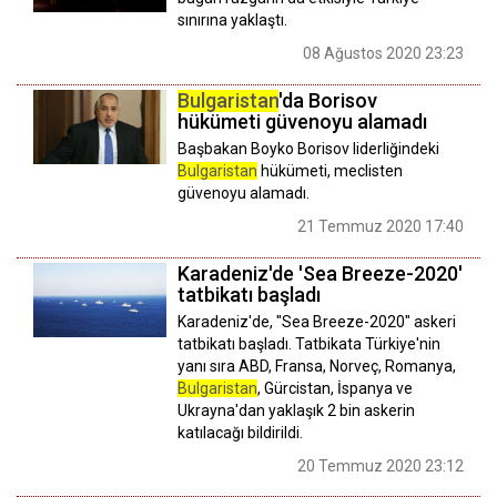
sınırına yaklaştı.
08 Ağustos 2020 23:23
Bulgaristan
'da Borisov
hükümeti güvenoyu alamadı
Başbakan Boyko Borisov liderliğindeki
Bulgaristan
hükümeti, meclisten
güvenoyu alamadı.
21 Temmuz 2020 17:40
Karadeniz'de 'Sea Breeze-2020'
tatbikatı başladı
Karadeniz'de, "Sea Breeze-2020" askeri
tatbikatı başladı. Tatbikata Türkiye'nin
yanı sıra ABD, Fransa, Norveç, Romanya,
Bulgaristan
, Gürcistan, İspanya ve
Ukrayna'dan yaklaşık 2 bin askerin
katılacağı bildirildi.
20 Temmuz 2020 23:12