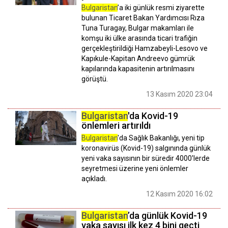
Bulgaristan
’a iki günlük resmi ziyarette
bulunan Ticaret Bakan Yardımcısı Rıza
Tuna Turagay, Bulgar makamları ile
komşu iki ülke arasında ticari trafiğin
gerçekleştirildiği Hamzabeyli-Lesovo ve
Kapıkule-Kapitan Andreevo gümrük
kapılarında kapasitenin artırılmasını
görüştü.
13 Kasım 2020 23:04
Bulgaristan
'da Kovid-19
önlemleri artırıldı
Bulgaristan
'da Sağlık Bakanlığı, yeni tip
koronavirüs (Kovid-19) salgınında günlük
yeni vaka sayısının bir süredir 4000'lerde
seyretmesi üzerine yeni önlemler
açıkladı.
12 Kasım 2020 16:02
Bulgaristan
’da günlük Kovid-19
vaka sayısı ilk kez 4 bini geçti