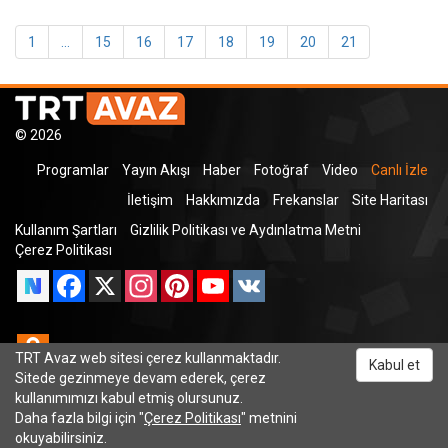
1
...
15
16
17
18
19
20
21
© 2026
Programlar
Yayın Akışı
Haber
Fotoğraf
Video
Canlı İzle
İletişim
Hakkımızda
Frekanslar
Site Haritası
Kullanım Şartları
Gizlilik Politikası ve Aydınlatma Metni
Çerez Politikası
Facebook
X
Instagram
Pinterest
YouTube
VK
Odnoklassniki
TRT Avaz web sitesi çerez kullanmaktadır.
Kabul et
Sitede gezinmeye devam ederek, çerez
kullanımımızı kabul etmiş olursunuz.
Daha fazla bilgi için "
Çerez Politikası
" metnini
TRT Dinle
okuyabilirsiniz.