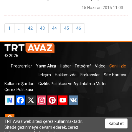
15 Haziran 2015 11:03
1
...
42
43
44
45
46
© 2026
Programlar
Yayın Akışı
Haber
Fotoğraf
Video
Canlı İzle
İletişim
Hakkımızda
Frekanslar
Site Haritası
Kullanım Şartları
Gizlilik Politikası ve Aydınlatma Metni
Çerez Politikası
Facebook
X
Instagram
Pinterest
YouTube
VK
Odnoklassniki
TRT Avaz web sitesi çerez kullanmaktadır.
Kabul et
Sitede gezinmeye devam ederek, çerez