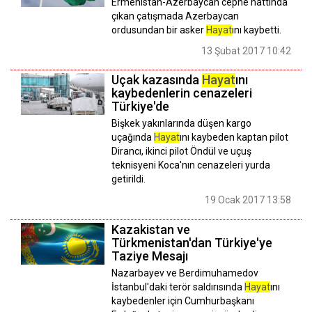
Ermenistan-Azerbaycan cephe hattında
çıkan çatışmada Azerbaycan
ordusundan bir asker
Hayat
ını kaybetti.
13 Şubat 2017 10:42
Uçak kazasında
Hayat
ını
kaybedenlerin cenazeleri
Türkiye'de
Bişkek yakınlarında düşen kargo
uçağında
Hayat
ını kaybeden kaptan pilot
Dirancı, ikinci pilot Öndül ve uçuş
teknisyeni Koca'nın cenazeleri yurda
getirildi.
19 Ocak 2017 13:58
Kazakistan ve
Türkmenistan'dan Türkiye'ye
Taziye Mesajı
Nazarbayev ve Berdimuhamedov
İstanbul'daki terör saldırısında
Hayat
ını
kaybedenler için Cumhurbaşkanı