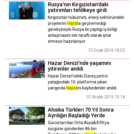
Rusya'nın Kırgızistan'daki
yatırımları tehlikeye girdi
Kırgızistan hükümeti, enerji sektöründeki
projelerini
Hayat
a geçiremediği
gerekçesiyle Rusya ile yaptığı iş birliği
anlaşmasını tek taraflı olarak iptal
etmeye hazırlanıyor.
15 Ocak 2016 18:02
Hazar Denizi'nde yaşamını
yitirenler anıldı
Hazar Denizi'ndeki Güneş petrol
yatağındaki 10. platforma çıkan
yangında
Hayat
ını kaybedenler anıldı.
07 Aralık 2015 15:14
Ahıska Türkleri 70 Yıl Sonra
Ayrılığın Başladığı Yerde
Gürcistan'dan Orta Asya&#39;ya
sürgüne gönderilen 86 bin