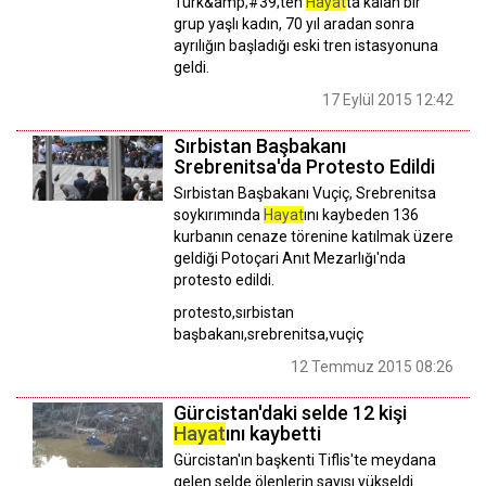
Türk&amp;#39;ten
Hayat
ta kalan bir
grup yaşlı kadın, 70 yıl aradan sonra
ayrılığın başladığı eski tren istasyonuna
geldi.
17 Eylül 2015 12:42
Sırbistan Başbakanı
Srebrenitsa'da Protesto Edildi
Sırbistan Başbakanı Vuçiç, Srebrenitsa
soykırımında
Hayat
ını kaybeden 136
kurbanın cenaze törenine katılmak üzere
geldiği Potoçari Anıt Mezarlığı'nda
protesto edildi.
protesto,sırbistan
başbakanı,srebrenitsa,vuçiç
12 Temmuz 2015 08:26
Gürcistan'daki selde 12 kişi
Hayat
ını kaybetti
Gürcistan'ın başkenti Tiflis'te meydana
gelen selde ölenlerin sayısı yükseldi.