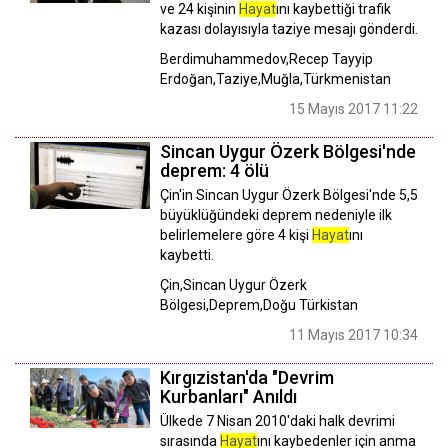
ve 24 kişinin
Hayat
ını kaybettiği trafik
kazası dolayısıyla taziye mesajı gönderdi.
Berdimuhammedov,Recep Tayyip
Erdoğan,Taziye,Muğla,Türkmenistan
15 Mayıs 2017 11:22
Sincan Uygur Özerk Bölgesi'nde
deprem: 4 ölü
Çin'in Sincan Uygur Özerk Bölgesi'nde 5,5
büyüklüğündeki deprem nedeniyle ilk
belirlemelere göre 4 kişi
Hayat
ını
kaybetti.
Çin,Sincan Uygur Özerk
Bölgesi,Deprem,Doğu Türkistan
11 Mayıs 2017 10:34
Kırgızistan'da "Devrim
Kurbanları" Anıldı
Ülkede 7 Nisan 2010'daki halk devrimi
sırasında
Hayat
ını kaybedenler için anma