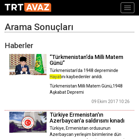
Toggl
navig
Arama Sonuçları
Haberler
“Türkmenistan’da Milli Matem
Günü”
Türkmenistan’da 1948 depreminde
Hayat
ını kaybedenler anıldı.
Türkmenistan Milli Matem Günü,1948
Aşkabat Depremi
09 Ekim 2017 10:26
Türkiye Ermenistan'ın
Azerbaycan'a saldırısını kınadı
Türkiye, Ermenistan ordusunun
Azerbaycan yerleşim birimlerine dün