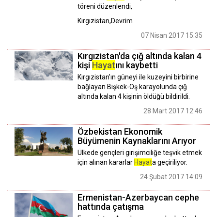
töreni düzenlendi,
Kırgızistan,Devrim
07 Nisan 2017 15:35
Kırgızistan'da çığ altında kalan 4
kişi
Hayat
ını kaybetti
Kırgızistan'ın güneyi ile kuzeyini birbirine
bağlayan Bişkek-Oş karayolunda çığ
altında kalan 4 kişinin öldüğü bildirildi.
28 Mart 2017 12:46
Özbekistan Ekonomik
Büyümenin Kaynaklarını Arıyor
Ülkede gençleri girişimciliğe teşvik etmek
için alınan kararlar
Hayat
a geçiriliyor.
24 Şubat 2017 14:09
Ermenistan-Azerbaycan cephe
hattında çatışma