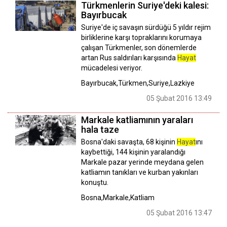
Türkmenlerin Suriye'deki kalesi:
Bayırbucak
Suriye'de iç savaşın sürdüğü 5 yıldır rejim
birliklerine karşı topraklarını korumaya
çalışan Türkmenler, son dönemlerde
artan Rus saldırıları karşısında
Hayat
mücadelesi veriyor.
Bayırbucak,Türkmen,Suriye,Lazkiye
05 Şubat 2016 13:49
Markale katliamının yaraları
hala taze
Bosna'daki savaşta, 68 kişinin
Hayat
ını
kaybettiği, 144 kişinin yaralandığı
Markale pazar yerinde meydana gelen
katliamın tanıkları ve kurban yakınları
konuştu.
Bosna,Markale,Katliam
05 Şubat 2016 13:47