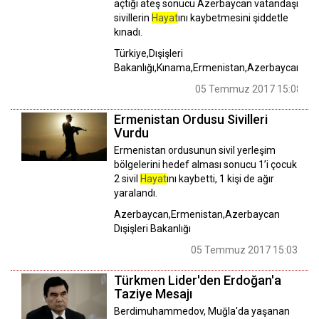
açtığı ateş sonucu Azerbaycan vatandaşı
sivillerin
Hayat
ını kaybetmesini şiddetle
kınadı.
Türkiye,Dışişleri
Bakanlığı,Kınama,Ermenistan,Azerbaycan
05 Temmuz 2017 15:08
Ermenistan Ordusu Sivilleri
Vurdu
Ermenistan ordusunun sivil yerleşim
bölgelerini hedef alması sonucu 1’i çocuk
2 sivil
Hayat
ını kaybetti, 1 kişi de ağır
yaralandı.
Azerbaycan,Ermenistan,Azerbaycan
Dışişleri Bakanlığı
05 Temmuz 2017 15:03
Türkmen Lider'den Erdoğan'a
Taziye Mesajı
Berdimuhammedov, Muğla'da yaşanan