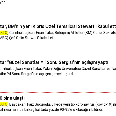
yor.
, BM'nin yeni Kıbrıs Özel Temsilcisi Stewart'ı kabul ett
KKTC
) Cumhurbaşkanı Ersin Tatar, Birleşmiş Milletler (BM) Genel Sekreteri'
MBG) Şefi Colin Stewart'ı kabul etti.
 "Güzel Sanatlar Yıl Sonu Sergisi"nin açılışını yaptı
umhurbaşkanı Ersin Tatar, Yakın Doğu Üniversitesi Güzel Sanatlar ve Tas
ar Yıl Sonu Sergisi"nin açılışını gerçekleştirdi.
 bine ulaştı
KKTC
) Başbakanı Faiz Sucuoğlu, ülkede yeni tip koronavirüs (Kovid-19
dilmesi halinde birkaç haftada yüzde 90-95'e çıkılacağını bildirdi.