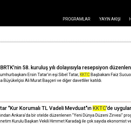
PROGRAMLAR
YAYIN AKIŞI
BRTK'nin 58. kuruluş yılı dolayısıyla resepsiyon düzenlen
mhurbaşkanı Ersin Tatar'ın eşi Sibel Tatar,
KKTC
Başbakanı Faiz Sucuoğl
şa Büyükelçisi Ali Murat Başçeri ve diğer davetliler katıldı.
ar "Kur Korumalı TL Vadeli Mevduat"ın
KKTC
'de uygula
ından Ankara'da bir otelde düzenlenen "Yeni Dünya Düzeni Zirvesi" prog
netim Kurulu Başkan Vekili Himmet Karadağ ile çok sayıda ekonomist ve