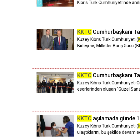
Kıbrıs Türk Cumhuriyeti'nde anılı
KKTC
Cumhurbaşkanı Tatar
Kuzey Kıbrıs Türk Cumhuriyeti (
Birleşmiş Milletler Barış Gücü (B
KKTC
Cumhurbaşkanı Tatar
Kuzey Kıbrıs Türk Cumhuriyeti C
eserlerinden oluşan "Güzel Sanatl
KKTC
aşılamada günde 10
Kuzey Kıbrıs Türk Cumhuriyeti (
ulaştıklarını, bu şekilde devam e