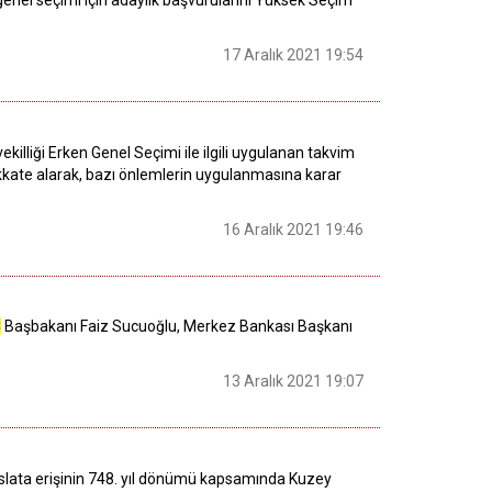
n genel seçimi için adaylık başvurularını Yüksek Seçim
17 Aralık 2021 19:54
illiği Erken Genel Seçimi ile ilgili uygulanan takvim
dikkate alarak, bazı önlemlerin uygulanmasına karar
16 Aralık 2021 19:46
C
Başbakanı Faiz Sucuoğlu, Merkez Bankası Başkanı
13 Aralık 2021 19:07
uslata erişinin 748. yıl dönümü kapsamında Kuzey