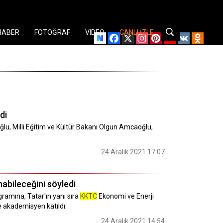
HABER
FOTOĞRAF
VIDEO
CANLI İZLE
Facebook
X
Instagram
Pinterest
YouTube
VK
Odnok
di
u, Milli Eğitim ve Kültür Bakanı Olgun Amcaoğlu,
24 Aralık 2021 17:07
nabileceğini söyledi
ramına, Tatar'ın yanı sıra
KKTC
Ekonomi ve Enerji
 akademisyen katıldı.
24 Aralık 2021 14:54