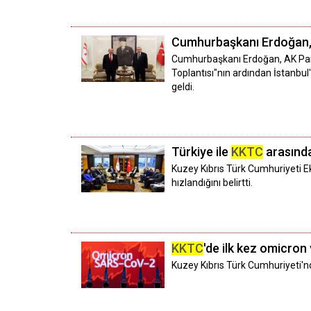
Cumhurbaşkanı Erdoğan
Cumhurbaşkanı Erdoğan, AK Part
Toplantısı"nın ardından İstanb
geldi.
Türkiye ile
KKTC
arasındak
Kuzey Kıbrıs Türk Cumhuriyeti E
hızlandığını belirtti.
KKTC
'de ilk kez omicron 
Kuzey Kıbrıs Türk Cumhuriyeti'n