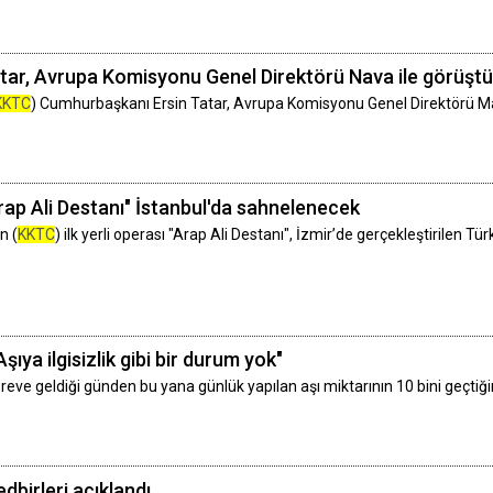
ar, Avrupa Komisyonu Genel Direktörü Nava ile görüştü
KKTC
) Cumhurbaşkanı Ersin Tatar, Avrupa Komisyonu Genel Direktörü Mar
 "Arap Ali Destanı" İstanbul'da sahnelenecek
n (
KKTC
) ilk yerli operası "Arap Ali Destanı", İzmir’de gerçekleştirilen 
Aşıya ilgisizlik gibi bir durum yok"
göreve geldiği günden bu yana günlük yapılan aşı miktarının 10 bini geçtiği
edbirleri açıklandı