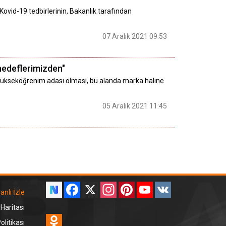
 Kovid-19 tedbirlerinin, Bakanlık tarafından
07 Aralık 2021 09:53
hedeflerimizden"
in yükseköğrenim adası olması, bu alanda marka haline
05 Aralık 2021 11:45
Facebook
X
Instagram
Pinterest
YouTube
VK
anlı İzle
 Haritası
Odnoklassniki
litikası