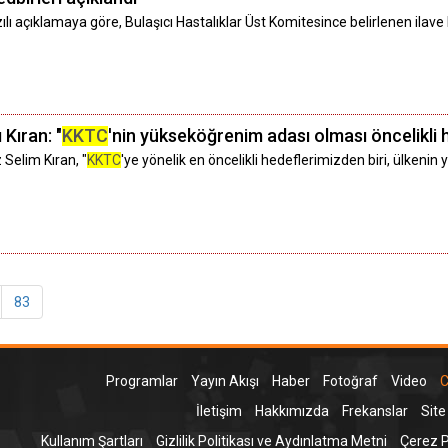
lı açıklamaya göre, Bulaşıcı Hastalıklar Üst Komitesince belirlenen ilave
 Kıran: "
KKTC
'nin yükseköğrenim adası olması öncelikli 
 Selim Kıran, "
KKTC
'ye yönelik en öncelikli hedeflerimizden biri, ülken
83
Programlar
Yayın Akışı
Haber
Fotoğraf
Video
C
İletişim
Hakkımızda
Frekanslar
Site
Kullanım Şartları
Gizlilik Politikası ve Aydınlatma Metni
Çerez Po