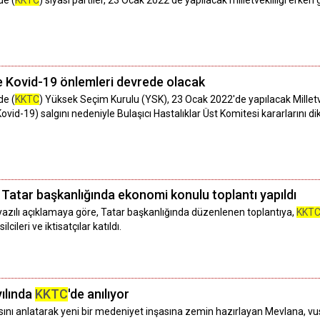
de (
KKTC
) siyasi partiler, 23 Ocak 2022'de yapılacak milletvekilliği erke
e Kovid-19 önlemleri devrede olacak
de (
KKTC
) Yüksek Seçim Kurulu (YSK), 23 Ocak 2022'de yapılacak Milletvek
Kovid-19) salgını nedeniyle Bulaşıcı Hastalıklar Üst Komitesi kararlarını 
Tatar başkanlığında ekonomi konulu toplantı yapıldı
azılı açıklamaya göre, Tatar başkanlığında düzenlenen toplantıya,
KKT
cileri ve iktisatçılar katıldı.
yılında
KKTC
'de anılıyor
sını anlatarak yeni bir medeniyet inşasına zemin hazırlayan Mevlana, v