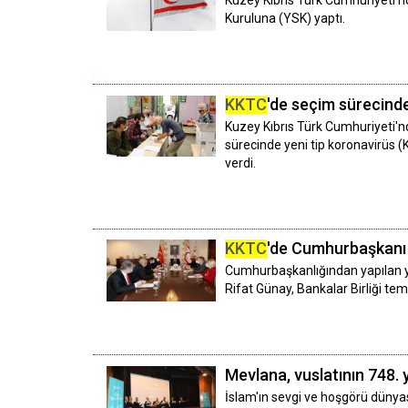
Kuzey Kıbrıs Türk Cumhuriyeti'n
Kuruluna (YSK) yaptı.
KKTC
'de seçim sürecind
Kuzey Kıbrıs Türk Cumhuriyeti'n
sürecinde yeni tip koronavirüs (
verdi.
KKTC
'de Cumhurbaşkanı 
Cumhurbaşkanlığından yapılan y
Rifat Günay, Bankalar Birliği temsil
Mevlana, vuslatının 748. 
İslam'ın sevgi ve hoşgörü dünya