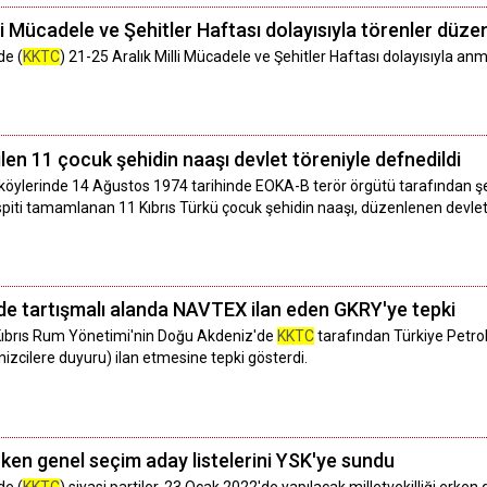
lli Mücadele ve Şehitler Haftası dolayısıyla törenler düze
de (
KKTC
) 21-25 Aralık Milli Mücadele ve Şehitler Haftası dolayısıyla an
dilen 11 çocuk şehidin naaşı devlet töreniyle defnedildi
köylerinde 14 Ağustos 1974 tarihinde EOKA-B terör örgütü tarafından şeh
piti tamamlanan 11 Kıbrıs Türkü çocuk şehidin naaşı, düzenlenen devlet t
de tartışmalı alanda NAVTEX ilan eden GKRY'ye tepki
 Kıbrıs Rum Yönetimi'nin Doğu Akdeniz'de
KKTC
tarafından Türkiye Petrol
izcilere duyuru) ilan etmesine tepki gösterdi.
erken genel seçim aday listelerini YSK'ye sundu