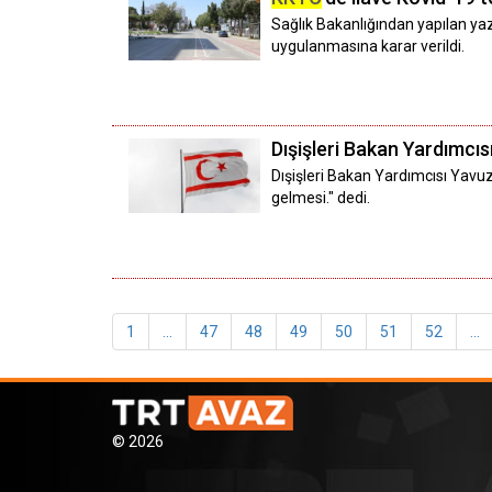
Sağlık Bakanlığından yapılan yazı
uygulanmasına karar verildi.
Dışişleri Bakan Yardımcısı
Dışişleri Bakan Yardımcısı Yavuz
gelmesi." dedi.
1
...
47
48
49
50
51
52
...
© 2026