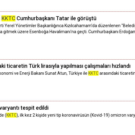
,
KKTC
Cumhurbaşkanı Tatar ile görüştü
i Yerel Yönetimler Başkanlığınca Kızılcahamam'da düzenlenen "Belediy
ul'a gitmek üzere Esenboğa Havalimanı'na geçti. Cumhurbaşkanı Erdoğa
i ticaretin Türk lirasıyla yapılması çalışmaları hızlandı
konomi ve Enerji Bakanı Sunat Atun, Türkiye ile
KKTC
arasındaki ticaretin
varyantı tespit edildi
de (
KKTC
), ilk kez 2 kişide yeni tip koronavirüsün (Kovid-19) omicron varya