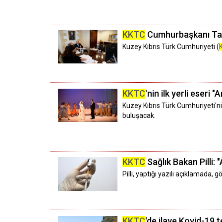
KKTC
Cumhurbaşkanı Tat
Kuzey Kıbrıs Türk Cumhuriyeti (
KKTC
'nin ilk yerli eseri
Kuzey Kıbrıs Türk Cumhuriyeti'ni
buluşacak.
KKTC
Sağlık Bakan Pilli: "
Pilli, yaptığı yazılı açıklamada, 
KKTC
'de ilave Kovid-19 t