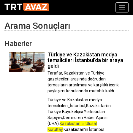
Toggl
navig
Arama Sonuçları
Haberler
Türkiye ve Kazakistan medya
temsilcileri İstanbul’da bir araya
geldi
Taraflar, Kazakistan ve Türkiye
gazetecileri arasında doğrudan
temasların artırılması ve karşılıklı içerik
paylaşımı konularında mutabık kaldı.
Türkiye ve Kazakistan medya
temsilcileri_İstanbul,Kazakistan’ın
Türkiye Büyükelçisi Yerkebulan
Sapiyev,Demirören Haber Ajansı
(DHA),
Kazakistan 5. Ulusal
Kurultay
,Kazakistan'ın İstanbul