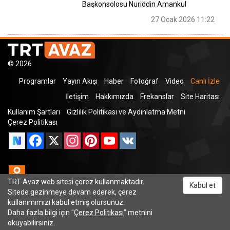
Başkonsolosu Nuriddin Amankul
27 Ocak 2026 11:22
© 2026
Programlar
Yayın Akışı
Haber
Fotoğraf
Video
Canlı İzle
İletişim
Hakkımızda
Frekanslar
Site Haritası
Kullanım Şartları
Gizlilik Politikası ve Aydınlatma Metni
Çerez Politikası
Facebook
X
Instagram
Pinterest
YouTube
VK
Odnoklassniki
TRT Avaz web sitesi çerez kullanmaktadır.
Kabul et
Sitede gezinmeye devam ederek, çerez
kullanımımızı kabul etmiş olursunuz.
TRT Dinle
Daha fazla bilgi için "
Çerez Politikası
" metnini
okuyabilirsiniz.