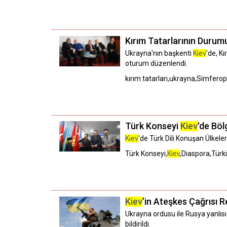
Kırım Tatarlarının Durum
Ukrayna'nın başkenti
Kiev
'de, K
oturum düzenlendi.
kırım tatarları,ukrayna,Simfero
Türk Konseyi
Kiev
'de Böl
Kiev
'de Türk Dili Konuşan Ülkeler
Türk Konseyi,
Kiev
,Diaspora,Türk
Kiev
’in Ateşkes Çağrısı R
Ukrayna ordusu ile Rusya yanlısı
bildirildi.