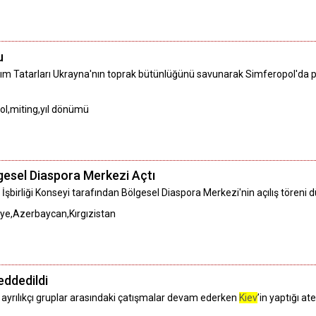
u
ırım Tatarları Ukrayna'nın toprak bütünlüğünü savunarak Simferopol'da p
pol,miting,yıl dönümü
gesel Diaspora Merkezi Açtı
 İşbirliği Konseyi tarafından Bölgesel Diaspora Merkezi'nin açılış töreni 
iye,Azerbaycan,Kırgızistan
eddedildi
 ayrılıkçı gruplar arasındaki çatışmalar devam ederken
Kiev
’in yaptığı at