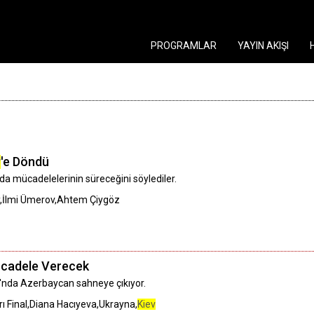
PROGRAMLAR
YAYIN AKIŞI
v
'e Döndü
ada mücadelelerinin süreceğini söylediler.
,İlmi Ümerov,Ahtem Çiygöz
ücadele Verecek
ı'nda Azerbaycan sahneye çıkıyor.
ı Final,Diana Hacıyeva,Ukrayna,
Kiev