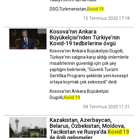
DSÖ,Türkmenistan,
Kovid 19
15 Temmuz 2020 17:18
Kosova'nın Ankara
Büyükelçisi'nden Türkiye'nin
Kovid-19 tedbirlerine övgü
Kosova'nın Ankara Büyükelçisi Dugolli,
Türkiye'nin salgına karşı aldığı önlemlerle
misafirlerinin güvenliği için çok şey
yaptığını belirterek, "Güvenli Turizm
Sertifika Programı şeklinde yeni konsept
ortaya koymak çok zekiceydi" dedi.
Kosova'nın Ankara Büyükelçisi
Dugolli,
Kovid 19
08 Temmuz 2020 11:31
Kazakistan, Azerbaycan,
Belarus, Özbekistan, Moldova,
Tacikistan ve Rusya'da
Kovid 19
ile ilgili gelişmeler