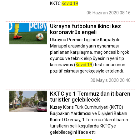
KKTC,
Kovid 19
05 Haziran 2020 08:16
Ukrayna futboluna ikinci kez
koronavirüs engeli
Ukrayna Premier Ligi'nde Karpaty ile
Mariupol arasında yarın oynanması
planlanan karşılaşma, maç öncesi birçok
oyuncu ve teknik ekip üyesinin yeni tip
koronavirüs (
Kovid 19
) test sonucunun
pozitif çıkması gerekçesiyle ertelendi.
30 Mayıs 2020 20:40
KKTC'ye 1 Temmuz'dan itibaren
turistler gelebilecek
Kuzey Kıbrıs Türk Cumhuriyeti (KKTC)
Başbakan Yardımcısı ve Dışişleri Bakanı
Kudret Özersay, 1 Temmuz'dan itibaren
turistlerin belli koşullarda KKTC'ye
gelebileceğini ifade etti.