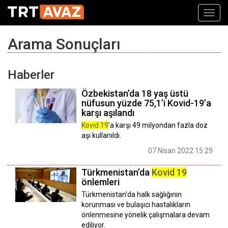
Toggl
navig
Arama Sonuçları
Haberler
Özbekistan’da 18 yaş üstü
nüfusun yüzde 75,1’i Kovid-19’a
karşı aşılandı
Kovid 19
'a karşı 49 milyondan fazla doz
aşı kullanıldı.
07 Nisan 2022 15:29
Türkmenistan’da
Kovid 19
önlemleri
Türkmenistan’da halk sağlığının
korunması ve bulaşıcı hastalıkların
önlenmesine yönelik çalışmalara devam
ediliyor.