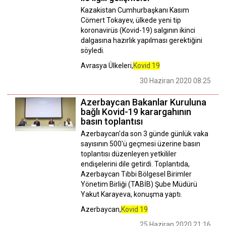
Kazakistan Cumhurbaşkanı Kasım
Cömert Tokayev, ülkede yeni tip
koronavirüs (Kovid-19) salgının ikinci
dalgasına hazırlık yapılması gerektiğini
söyledi.
Avrasya Ülkeleri,
Kovid 19
30 Haziran 2020 08:25
Azerbaycan Bakanlar Kuruluna
bağlı Kovid-19 karargahının
basın toplantısı
Azerbaycan'da son 3 günde günlük vaka
sayısının 500'ü geçmesi üzerine basın
toplantısı düzenleyen yetkililer
endişelerini dile getirdi. Toplantıda,
Azerbaycan Tıbbi Bölgesel Birimler
Yönetim Birliği (TABİB) Şube Müdürü
Yakut Karayeva, konuşma yaptı.
Azerbaycan,
Kovid 19
25 Haziran 2020 21:16