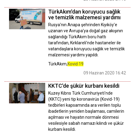
TürkAkım'dan koruyucu sağlık
ve temizlik malzemesi yardımı
Rusya'nın Anapa şehrinden Kıyıköy'e
uzanan ve Avrupa'ya doğal gaz akışının
sağlandığı TürkAkım boru hattı
tarafından, Kırklareli'nde hastaneler ile
vatandaşlara koruyucu sağlık ve temizlik
malzemesi yardımı yapıldı.
TürkAkım,
Kovid 19
09 Haziran 2020 16:42
KKTC'de şükür kurbanı kesildi
Kuzey Kıbrıs Türk Cumhuriyeti'nde
(KKTC) yeni tip koronavirüs (Kovid-19)
tedbirleri kapsamında ara verilen toplu
ibadetlerin yeniden başlaması, camilerin
açılması ve hayatın normale dönmesi
vesilesiyle sabah namazı kılındı ve şükür
kurbanı kesildi.