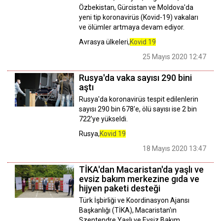
Özbekistan, Gürcistan ve Moldova'da
yeni tip koronavirüs (Kovid-19) vakaları
ve ölümler artmaya devam ediyor.
Avrasya ülkeleri,
Kovid 19
25 Mayıs 2020 12:47
Rusya'da vaka sayısı 290 bini
aştı
Rusya'da koronavirüs tespit edilenlerin
sayısı 290 bin 678'e, ölü sayısı ise 2 bin
722’ye yükseldi.
Rusya,
Kovid 19
18 Mayıs 2020 13:47
TİKA'dan Macaristan'da yaşlı ve
evsiz bakım merkezine gıda ve
hijyen paketi desteği
Türk İşbirliği ve Koordinasyon Ajansı
Başkanlığı (TİKA), Macaristan'ın
Szentendre Yaşlı ve Evsiz Bakım