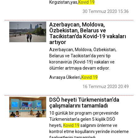
Kırgızistan,yas,
Kovid 19
30 Temmuz 2020 15:36
Azerbaycan, Moldova,
Özbekistan, Belarus ve
Tacikistan'da Kovid-19 vakaları
artıyor
Azerbaycan, Moldova, Özbekistan,
Belarus ve Tacikistan'da yeni tip
koronavirüs (Kovid-19) vakaları ve
ölümler artmaya devam ediyor.
Avrasya Ülkeleri,
Kovid 19
16 Temmuz 2020 20:49
DSÖ heyeti Türkmenistan’da
çalışmalarını tamamladı
10 günlük bir program çerçevesinde
Türkmenistan’a gelen 5 kişilik DSÖ
heyeti,
Kovid 19
salgınını önleme ve
kontrol etme koşullarını yerinde inceleme
faaliyetlerini tamamladı.