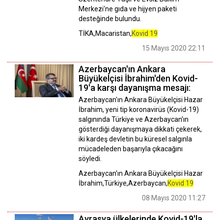
Merkezi'ne gıda ve hijyen paketi
desteğinde bulundu.
TİKA,Macaristan,
Kovid 19
15 Mayıs 2020 22:11
Azerbaycan'ın Ankara
Büyükelçisi İbrahim'den Kovid-
19'a karşı dayanışma mesajı:
Azerbaycan'ın Ankara Büyükelçisi Hazar
İbrahim, yeni tip koronavirüs (Kovid-19)
salgınında Türkiye ve Azerbaycan'ın
gösterdiği dayanışmaya dikkati çekerek,
iki kardeş devletin bu küresel salgınla
mücadeleden başarıyla çıkacağını
söyledi.
Azerbaycan'ın Ankara Büyükelçisi Hazar
İbrahim,Türkiye,Azerbaycan,
Kovid 19
08 Mayıs 2020 11:27
Avrasya ülkelerinde Kovid-19'la