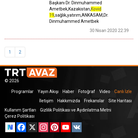
Başkanı Dr. Dinmuhammed
Ametbek,Kazakistan,
Kovid
19
,sağlık,yatırım,ANKASAM,Dr.
Dinmuhammed Ametbek
30 Nisan 2020 22:39
1
2
© 2026
Programlar
Yayın Akışı
Haber
Fotoğraf
Video
Canlı İzle
İletişim
Hakkımızda
Frekanslar
Site Haritası
Kullanım Şartları
Gizlilik Politikası ve Aydınlatma Metni
Çerez Politikası
Facebook
X
Instagram
Pinterest
YouTube
VK