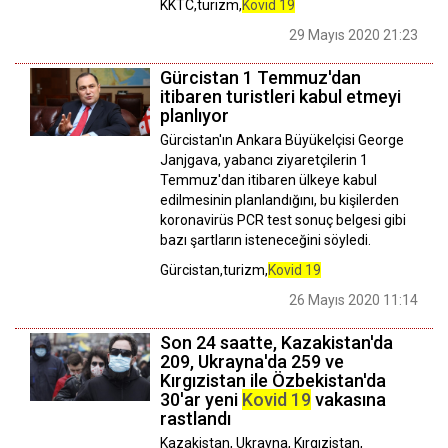
KKTC,turizm,
Kovid 19
29 Mayıs 2020 21:23
Gürcistan 1 Temmuz'dan
itibaren turistleri kabul etmeyi
planlıyor
Gürcistan'ın Ankara Büyükelçisi George
Janjgava, yabancı ziyaretçilerin 1
Temmuz'dan itibaren ülkeye kabul
edilmesinin planlandığını, bu kişilerden
koronavirüs PCR test sonuç belgesi gibi
bazı şartların isteneceğini söyledi.
Gürcistan,turizm,
Kovid 19
26 Mayıs 2020 11:14
Son 24 saatte, Kazakistan'da
209, Ukrayna'da 259 ve
Kırgızistan ile Özbekistan'da
30'ar yeni
Kovid 19
vakasına
rastlandı
Kazakistan, Ukrayna, Kırgızistan,