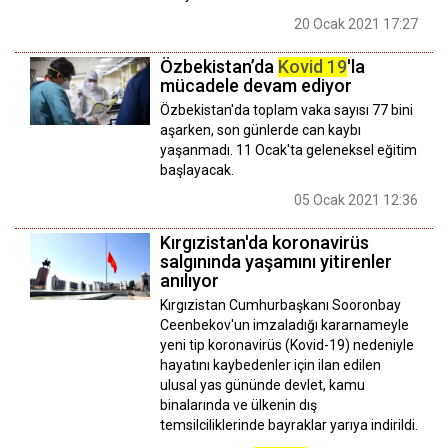
20 Ocak 2021 17:27
Özbekistan’da
Kovid 19
'la
mücadele devam ediyor
Özbekistan'da toplam vaka sayısı 77 bini
aşarken, son günlerde can kaybı
yaşanmadı. 11 Ocak'ta geleneksel eğitim
başlayacak.
05 Ocak 2021 12:36
Kırgızistan'da koronavirüs
salgınında yaşamını yitirenler
anılıyor
Kırgızistan Cumhurbaşkanı Sooronbay
Ceenbekov'un imzaladığı kararnameyle
yeni tip koronavirüs (Kovid-19) nedeniyle
hayatını kaybedenler için ilan edilen
ulusal yas gününde devlet, kamu
binalarında ve ülkenin dış
temsilciliklerinde bayraklar yarıya indirildi.