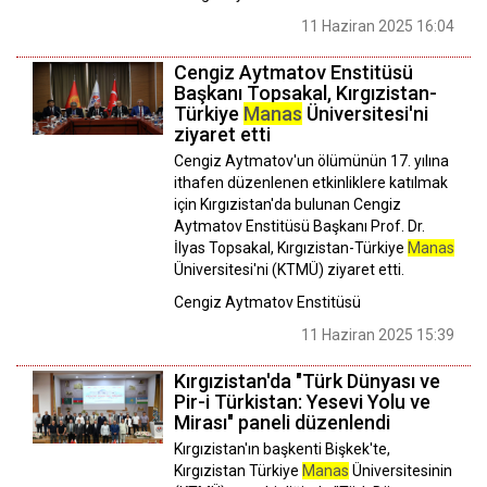
11 Haziran 2025 16:04
Cengiz Aytmatov Enstitüsü
Başkanı Topsakal, Kırgızistan-
Türkiye
Manas
Üniversitesi'ni
ziyaret etti
Cengiz Aytmatov'un ölümünün 17. yılına
ithafen düzenlenen etkinliklere katılmak
için Kırgızistan'da bulunan Cengiz
Aytmatov Enstitüsü Başkanı Prof. Dr.
İlyas Topsakal, Kırgızistan-Türkiye
Manas
Üniversitesi'ni (KTMÜ) ziyaret etti.
Cengiz Aytmatov Enstitüsü
11 Haziran 2025 15:39
Kırgızistan'da "Türk Dünyası ve
Pir-i Türkistan: Yesevi Yolu ve
Mirası" paneli düzenlendi
Kırgızistan'ın başkenti Bişkek'te,
Kırgızistan Türkiye
Manas
Üniversitesinin