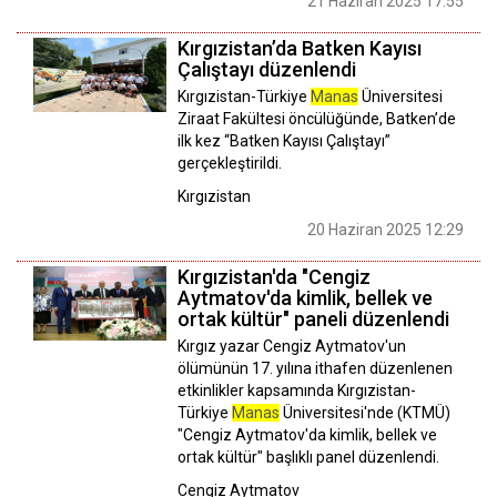
21 Haziran 2025 17:55
Kırgızistan’da Batken Kayısı
Çalıştayı düzenlendi
Kırgızistan-Türkiye
Manas
Üniversitesi
Ziraat Fakültesi öncülüğünde, Batken’de
ilk kez “Batken Kayısı Çalıştayı”
gerçekleştirildi.
Kırgızistan
20 Haziran 2025 12:29
Kırgızistan'da "Cengiz
Aytmatov'da kimlik, bellek ve
ortak kültür" paneli düzenlendi
Kırgız yazar Cengiz Aytmatov'un
ölümünün 17. yılına ithafen düzenlenen
etkinlikler kapsamında Kırgızistan-
Türkiye
Manas
Üniversitesi'nde (KTMÜ)
"Cengiz Aytmatov'da kimlik, bellek ve
ortak kültür" başlıklı panel düzenlendi.
Cengiz Aytmatov