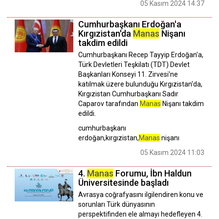
05 Kasım 2024 14:37
Cumhurbaşkanı Erdoğan'a
Kırgızistan'da
Manas
Nişanı
takdim edildi
Cumhurbaşkanı Recep Tayyip Erdoğan'a,
Türk Devletleri Teşkilatı (TDT) Devlet
Başkanları Konseyi 11. Zirvesi'ne
katılmak üzere bulunduğu Kırgızistan'da,
Kırgızistan Cumhurbaşkanı Sadır
Caparov tarafından
Manas
Nişanı takdim
edildi.
cumhurbaşkanı
erdoğan,kırgızistan,
Manas
nişanı
05 Kasım 2024 11:03
4.
Manas
Forumu, İbn Haldun
Üniversitesinde başladı
Avrasya coğrafyasını ilgilendiren konu ve
sorunları Türk dünyasının
perspektifinden ele almayı hedefleyen 4.