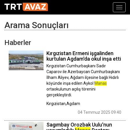
Toggl
navig
Arama Sonuçları
Haberler
Kırgızistan Ermeni işgalinden
kurtulan Agdam'da okul inşa etti
Kırgızistan Cumhurbaşkanı Sadır
Сaparov ile Azerbaycan Cumhurbaşkanı
İlham Aliyev, Ağdam ilçesine bağlı Hıdırlı
köyünde inşa edilen Aykol
Manas
ortaokulunun açılış törenini
gerçekleştirdi.
Kırgızistan,Agdam
04 Temmuz 2025 09:40
Sagımbay Orozbak Uulu'nun