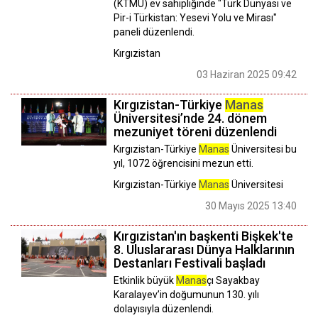
(KTMÜ) ev sahipliğinde "Türk Dünyası ve
Pir-i Türkistan: Yesevi Yolu ve Mirası"
paneli düzenlendi.
Kırgızistan
03 Haziran 2025 09:42
Kırgızistan-Türkiye
Manas
Üniversitesi’nde 24. dönem
mezuniyet töreni düzenlendi
Kırgızistan-Türkiye
Manas
Üniversitesi bu
yıl, 1072 öğrencisini mezun etti.
Kırgızistan-Türkiye
Manas
Üniversitesi
30 Mayıs 2025 13:40
Kırgızistan'ın başkenti Bişkek'te
8. Uluslararası Dünya Halklarının
Destanları Festivali başladı
Etkinlik büyük
Manas
çı Sayakbay
Karalayev’in doğumunun 130. yılı
dolayısıyla düzenlendi.