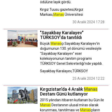
ödülüne layık gördü.
Kırgız Tuusu gazetesi,Kırgız
Markası,
Manas
Üniversitesi
30 Aralık 2024 17:28
"Sayakbay Karalayev"
TÜRKSOY’da tanıtıldı
Büyük
Manas
çı Sayakbay Karalayev'in
doğumunun 130. yıl dönümü vesilesiyle
"Sayakbay Karalayev" eser
koleksiyonunun tanıtım programı
TÜRKSOY Genel Sekreterliği'nde yapıldı.
Sayakbay Karalayev,TÜRKSOY
25 Aralık 2024 12:22
Kırgızistan’da 4 Aralık
Manas
Destanı Günü kutlanıyor
2015 yılından itibaren kutlanan bu Gün ile
Manas
Destanının ulusal miras olarak
korunması, tanıtılması ve
Manas
çıların