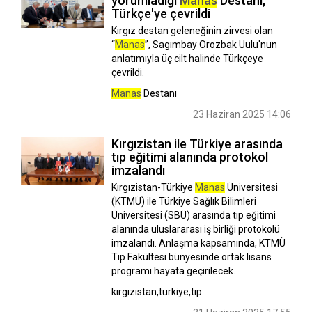
yorumladığı
Manas
Destanı,
Türkçe'ye çevrildi
Kırgız destan geleneğinin zirvesi olan
“
Manas
”, Sagımbay Orozbak Uulu'nun
anlatımıyla üç cilt halinde Türkçeye
çevrildi.
Manas
Destanı
23 Haziran 2025 14:06
Kırgızistan ile Türkiye arasında
tıp eğitimi alanında protokol
imzalandı
Kırgızistan-Türkiye
Manas
Üniversitesi
(KTMÜ) ile Türkiye Sağlık Bilimleri
Üniversitesi (SBÜ) arasında tıp eğitimi
alanında uluslararası iş birliği protokolü
imzalandı. Anlaşma kapsamında, KTMÜ
Tıp Fakültesi bünyesinde ortak lisans
programı hayata geçirilecek.
kırgızistan,türkiye,tıp