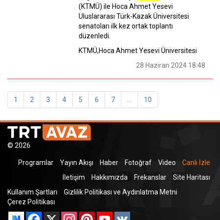
(KTMÜ) ile Hoca Ahmet Yesevi
Uluslararası Türk-Kazak Üniversitesi
senatoları ilk kez ortak toplantı
düzenledi.
KTMÜ,Hoca Ahmet Yesevi Üniversitesi
28 Haziran 2024 18:48
1
2
3
4
5
6
7
...
10
© 2026
Programlar
Yayın Akışı
Haber
Fotoğraf
Video
Canlı İzle
İletişim
Hakkımızda
Frekanslar
Site Haritası
Kullanım Şartları
Gizlilik Politikası ve Aydınlatma Metni
Çerez Politikası
Facebook
X
Instagram
Pinterest
YouTube
VK