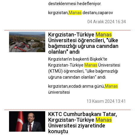
desteklenmesi hedefleniyor.
kırgızistan,
Manas
destanı,caparov
04 Aralık 2024 16:34
Kırgızistan-Türkiye
Manas
Üniversitesi öğrencileri, "ülke
bağımsızlığı uğruna canından
olanları" andı
Kırgızistan'ın başkenti Bişkek'te
Kırgızistan-Türkiye
Manas
Üniversitesi
(KTMÜ) öğrencileri, "ülke bağımsızlığı
uğruna canından olanları" andı.
kırgızistan,ecdadı anma günü,
Manas
üniversitesi
13 Kasım 2024 13:41
KKTC Cumhurbaşkanı Tatar,
Kırgızistan-Türkiye
Manas
Üniversitesi ziyaretinde
konuştu