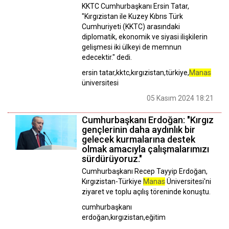
KKTC Cumhurbaşkanı Ersin Tatar,
"Kırgızistan ile Kuzey Kıbrıs Türk
Cumhuriyeti (KKTC) arasındaki
diplomatik, ekonomik ve siyasi ilişkilerin
gelişmesi iki ülkeyi de memnun
edecektir." dedi.
ersin tatar,kktc,kırgızistan,türkiye,
Manas
üniversitesi
05 Kasım 2024 18:21
Cumhurbaşkanı Erdoğan: "Kırgız
gençlerinin daha aydınlık bir
gelecek kurmalarına destek
olmak amacıyla çalışmalarımızı
sürdürüyoruz."
Cumhurbaşkanı Recep Tayyip Erdoğan,
Kırgızistan-Türkiye
Manas
Üniversitesi'ni
ziyaret ve toplu açılış töreninde konuştu.
cumhurbaşkanı
erdoğan,kırgızistan,eğitim