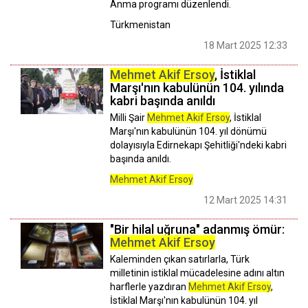
Anma programı düzenlendi.
Türkmenistan
18 Mart 2025 12:33
Mehmet Akif Ersoy
, İstiklal
Marşı'nın kabulünün 104. yılında
kabri başında anıldı
Milli Şair
Mehmet Akif Ersoy
, İstiklal
Marşı'nın kabulünün 104. yıl dönümü
dolayısıyla Edirnekapı Şehitliği'ndeki kabri
başında anıldı.
Mehmet Akif Ersoy
12 Mart 2025 14:31
"Bir hilal uğruna" adanmış ömür:
Mehmet Akif Ersoy
Kaleminden çıkan satırlarla, Türk
milletinin istiklal mücadelesine adını altın
harflerle yazdıran
Mehmet Akif Ersoy
,
İstiklal Marşı'nın kabulünün 104. yıl