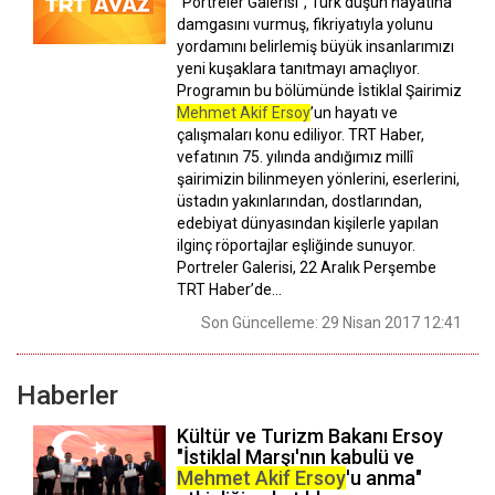
“Portreler Galerisi”, Türk düşün hayatına
damgasını vurmuş, fikriyatıyla yolunu
yordamını belirlemiş büyük insanlarımızı
yeni kuşaklara tanıtmayı amaçlıyor.
Programın bu bölümünde İstiklal Şairimiz
Mehmet Akif Ersoy
’un hayatı ve
çalışmaları konu ediliyor. TRT Haber,
vefatının 75. yılında andığımız millî
şairimizin bilinmeyen yönlerini, eserlerini,
üstadın yakınlarından, dostlarından,
edebiyat dünyasından kişilerle yapılan
ilginç röportajlar eşliğinde sunuyor.
Portreler Galerisi, 22 Aralık Perşembe
TRT Haber’de…
Son Güncelleme: 29 Nisan 2017 12:41
Haberler
Kültür ve Turizm Bakanı Ersoy
"İstiklal Marşı'nın kabulü ve
Mehmet Akif Ersoy
'u anma"