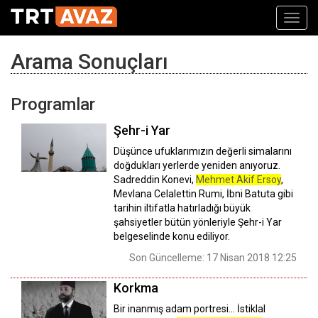
Toggl
navig
Arama Sonuçları
Programlar
Şehr-i Yar
Düşünce ufuklarımızın değerli simalarını
doğdukları yerlerde yeniden anıyoruz.
Sadreddin Konevi,
Mehmet Akif Ersoy
,
Mevlana Celalettin Rumi, İbni Batuta gibi
tarihin iltifatla hatırladığı büyük
şahsiyetler bütün yönleriyle Şehr-i Yar
belgeselinde konu ediliyor.
Son Güncelleme: 17 Nisan 2018 12:25
Korkma
Bir inanmış adam portresi… İstiklal