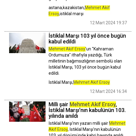
astana,kazakistan,
Mehmet Akif
Ersoy
,istiklal marşı
12 Mart 2024 19:37
İstiklal Marşı 103 yıl önce bugün
kabul edildi
Mehmet Akif Ersoy
'un "Kahraman
Ordumuza" ithafıyla yazdığı, Türk
milletinin bağımsızlığının sembolü olan
İstiklal Marşı, 103 yıl önce bugün kabul
edildi.
İstiklal Marşı,
Mehmet Akif Ersoy
12 Mart 2024 16:34
Milli şair
Mehmet Akif Ersoy
,
İstiklal Marşı'nın kabulünün 103.
yılında anıldı
İstiklal Marşı'nın yazarı milli şair
Mehmet
Akif Ersoy
, İstiklal Marşı'nın kabulünün
103. yıl dönümünde kabri başında anıldı.