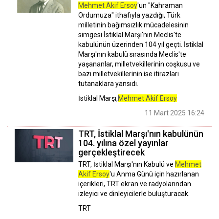
Mehmet Akif Ersoy
'un "Kahraman
Ordumuza" ithafıyla yazdığı, Türk
milletinin bağımsızlık mücadelesinin
simgesi İstiklal Marşı'nın Meclis'te
kabulünün üzerinden 104 yıl geçti. İstiklal
Marşı'nın kabulü sırasında Meclis'te
yaşananlar, milletvekillerinin coşkusu ve
bazı milletvekillerinin ise itirazları
tutanaklara yansıdı.
İstiklal Marşı,
Mehmet Akif Ersoy
11 Mart 2025 16:24
TRT, İstiklal Marşı'nın kabulünün
104. yılına özel yayınlar
gerçekleştirecek
TRT, İstiklal Marşı'nın Kabulü ve
Mehmet
Akif Ersoy
'u Anma Günü için hazırlanan
içerikleri, TRT ekran ve radyolarından
izleyici ve dinleyicilerle buluşturacak.
TRT