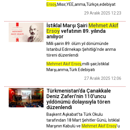
Ersoy
,Mısır,YEE,anma,Türkçe,edebiyat
29 Aralık 2025 12:23
İstiklal Marşı Şairi
Mehmet Akif
Ersoy
vefatının 89. yılında
anılıyor
Milli şairin 89. ölüm yıl dönümünde
İstanbul Edirnekapı Şehitliği'nde anma
töreni düzenlendi
Mehmet Akif Ersoy
,milli şair,İstiklal
Marşı,anma,Türk Edebiyatı
27 Aralık 2025 12:06
Türkmenistan'da Çanakkale
Deniz Zaferi'nin 110'uncu
yıldönümü dolayısıyla tören
düzenlendi
Başkent Aşkabat'ta Türk Okulu
tarafından 18 Mart Şehitler Günü, İstiklal
Marşının Kabulü ve
Mehmet Akif Ersoy
’u