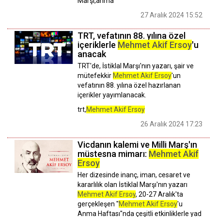
Marşı,anma
27 Aralık 2024 15:52
TRT, vefatının 88. yılına özel
içeriklerle
Mehmet Akif Ersoy
'u
anacak
TRT'de, İstiklal Marşı'nın yazarı, şair ve
mütefekkir
Mehmet Akif Ersoy
'un
vefatının 88. yılına özel hazırlanan
içerikler yayımlanacak.
trt,
Mehmet Akif Ersoy
26 Aralık 2024 17:23
Vicdanın kalemi ve Milli Marş'ın
müstesna mimarı:
Mehmet Akif
Ersoy
Her dizesinde inanç, iman, cesaret ve
kararlılık olan İstiklal Marşı'nın yazarı
Mehmet Akif Ersoy
, 20-27 Aralık'ta
gerçekleşen "
Mehmet Akif Ersoy
'u
Anma Haftası"nda çeşitli etkinliklerle yad