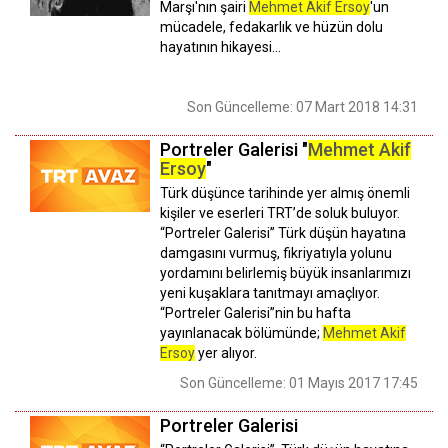
Marşı'nın şairi
Mehmet Akif Ersoy
'un
mücadele, fedakarlık ve hüzün dolu
hayatının hikayesi...
Son Güncelleme: 07 Mart 2018 14:31
Portreler Galerisi "
Mehmet Akif
Ersoy
"
Türk düşünce tarihinde yer almış önemli
kişiler ve eserleri TRT’de soluk buluyor.
“Portreler Galerisi” Türk düşün hayatına
damgasını vurmuş, fikriyatıyla yolunu
yordamını belirlemiş büyük insanlarımızı
yeni kuşaklara tanıtmayı amaçlıyor.
“Portreler Galerisi”nin bu hafta
yayınlanacak bölümünde;
Mehmet Akif
Ersoy
yer alıyor.
Son Güncelleme: 01 Mayıs 2017 17:45
Portreler Galerisi