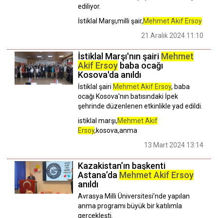
ediliyor.
İstiklal Marşı,milli şair,
Mehmet Akif Ersoy
21 Aralık 2024 11:10
İstiklal Marşı'nın şairi
Mehmet
Akif Ersoy
baba ocağı
Kosova'da anıldı
İstiklal şairi
Mehmet Akif Ersoy
, baba
ocağı Kosova'nın batısındaki İpek
şehrinde düzenlenen etkinlikle yad edildi.
istiklal marşı,
Mehmet Akif
Ersoy
,kosova,anma
13 Mart 2024 13:14
Kazakistan’ın başkenti
Astana’da
Mehmet Akif Ersoy
anıldı
Avrasya Milli Üniversitesi’nde yapılan
anma programı büyük bir katılımla
gerçekleşti.