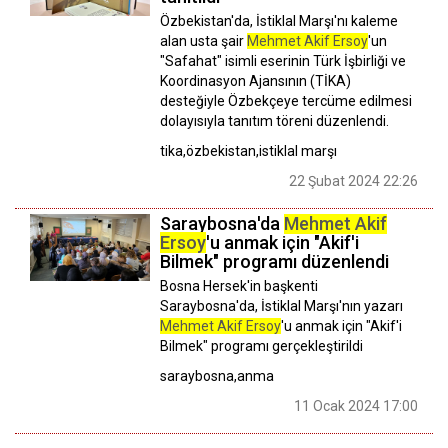
Özbekistan'da, İstiklal Marşı'nı kaleme
alan usta şair
Mehmet Akif Ersoy
'un
"Safahat" isimli eserinin Türk İşbirliği ve
Koordinasyon Ajansının (TİKA)
desteğiyle Özbekçeye tercüme edilmesi
dolayısıyla tanıtım töreni düzenlendi.
tika,özbekistan,istiklal marşı
22 Şubat 2024 22:26
Saraybosna'da
Mehmet Akif
Ersoy
'u anmak için "Akif'i
Bilmek" programı düzenlendi
Bosna Hersek'in başkenti
Saraybosna'da, İstiklal Marşı'nın yazarı
Mehmet Akif Ersoy
'u anmak için "Akif'i
Bilmek" programı gerçekleştirildi
saraybosna,anma
11 Ocak 2024 17:00