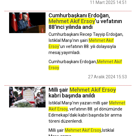
11 Mart 2025 14:51
Cumhurbaşkanı Erdoğan,
Mehmet Akif Ersoy
'u vefatının
88'inci yılında andı
Cumhurbaşkanı Recep Tayyip Erdoğan,
İstiklal Marşı'nın şairi
Mehmet Akif
Ersoy
'un vefatının 88. yılı dolayısıyla
mesaj yayımladı.
Cumhurbaşkanı Erdoğan,
Mehmet Akif
Ersoy
27 Aralık 2024 15:53
Milli şair
Mehmet Akif Ersoy
kabri başında anıldı
İstiklal Marşı'nın yazarı milli şair
Mehmet
Akif Ersoy
, vefatının 88. yıl dönümünde
Edirnekapı'daki kabri başında bir anma
töreni düzenlendi.
Milli şair
Mehmet Akif Ersoy
,İstiklal