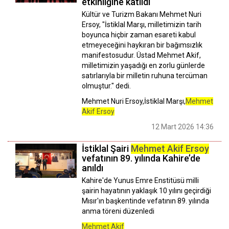
etkinliğine katıldı
Kültür ve Turizm Bakanı Mehmet Nuri
Ersoy, "İstiklal Marşı, milletimizin tarih
boyunca hiçbir zaman esareti kabul
etmeyeceğini haykıran bir bağımsızlık
manifestosudur. Üstad Mehmet Akif,
milletimizin yaşadığı en zorlu günlerde
satırlarıyla bir milletin ruhuna tercüman
olmuştur." dedi.
Mehmet Nuri Ersoy,İstiklal Marşı,
Mehmet
Akif Ersoy
12 Mart 2026 14:36
İstiklal Şairi
Mehmet Akif Ersoy
vefatının 89. yılında Kahire’de
anıldı
Kahire'de Yunus Emre Enstitüsü milli
şairin hayatının yaklaşık 10 yılını geçirdiği
Mısır'ın başkentinde vefatının 89. yılında
anma töreni düzenledi
Mehmet Akif