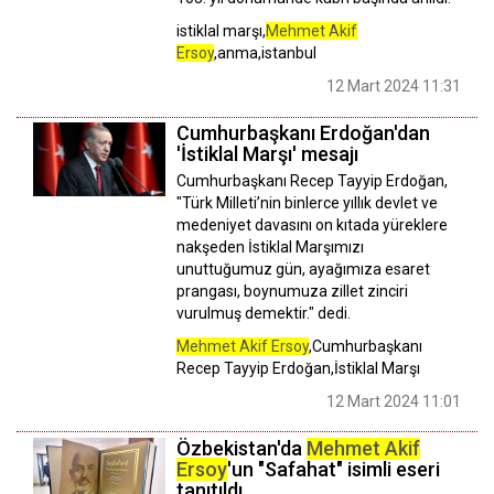
istiklal marşı,
Mehmet Akif
Ersoy
,anma,istanbul
12 Mart 2024 11:31
Cumhurbaşkanı Erdoğan'dan
'İstiklal Marşı' mesajı
Cumhurbaşkanı Recep Tayyip Erdoğan,
"Türk Milleti’nin binlerce yıllık devlet ve
medeniyet davasını on kıtada yüreklere
nakşeden İstiklal Marşımızı
unuttuğumuz gün, ayağımıza esaret
prangası, boynumuza zillet zinciri
vurulmuş demektir." dedi.
Mehmet Akif Ersoy
,Cumhurbaşkanı
Recep Tayyip Erdoğan,İstiklal Marşı
12 Mart 2024 11:01
Özbekistan'da
Mehmet Akif
Ersoy
'un "Safahat" isimli eseri
tanıtıldı