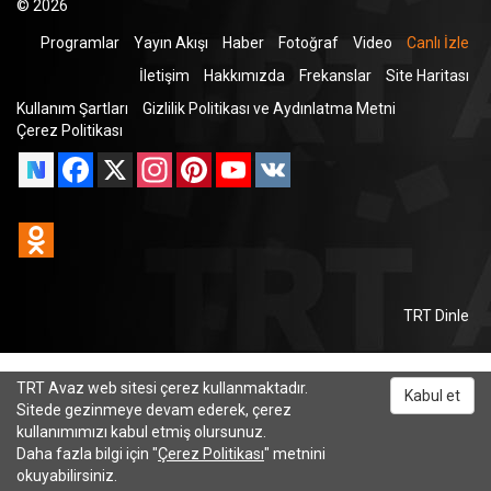
© 2026
Programlar
Yayın Akışı
Haber
Fotoğraf
Video
Canlı İzle
İletişim
Hakkımızda
Frekanslar
Site Haritası
Kullanım Şartları
Gizlilik Politikası ve Aydınlatma Metni
Çerez Politikası
Facebook
X
Instagram
Pinterest
YouTube
VK
Odnoklassniki
TRT Dinle
TRT Avaz web sitesi çerez kullanmaktadır.
Kabul et
Sitede gezinmeye devam ederek, çerez
kullanımımızı kabul etmiş olursunuz.
Daha fazla bilgi için "
Çerez Politikası
" metnini
okuyabilirsiniz.