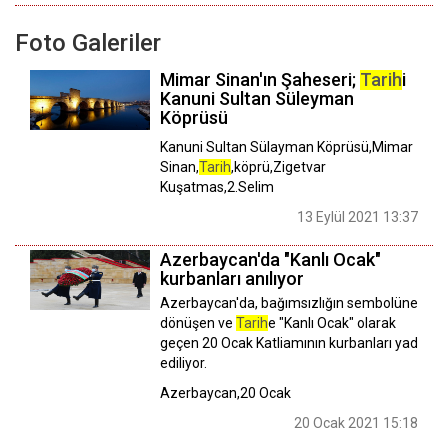
Foto Galeriler
Mimar Sinan'ın Şaheseri;
Tarih
i
Kanuni Sultan Süleyman
Köprüsü
Kanuni Sultan Sülayman Köprüsü,Mimar
Sinan,
Tarih
,köprü,Zigetvar
Kuşatmas,2.Selim
13 Eylül 2021 13:37
Azerbaycan'da "Kanlı Ocak"
kurbanları anılıyor
Azerbaycan'da, bağımsızlığın sembolüne
dönüşen ve
Tarih
e "Kanlı Ocak" olarak
geçen 20 Ocak Katliamının kurbanları yad
ediliyor.
Azerbaycan,20 Ocak
20 Ocak 2021 15:18