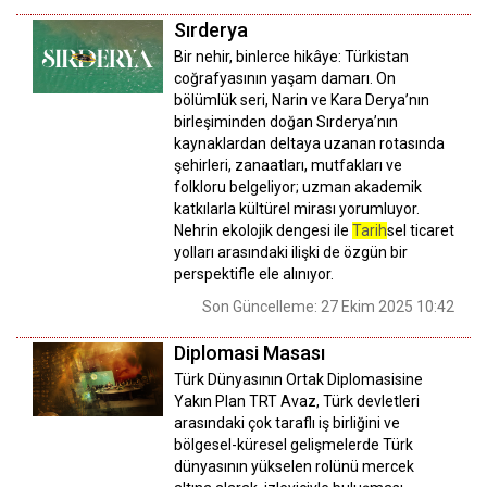
Sırderya
Bir nehir, binlerce hikâye: Türkistan
coğrafyasının yaşam damarı. On
bölümlük seri, Narin ve Kara Derya’nın
birleşiminden doğan Sırderya’nın
kaynaklardan deltaya uzanan rotasında
şehirleri, zanaatları, mutfakları ve
folkloru belgeliyor; uzman akademik
katkılarla kültürel mirası yorumluyor.
Nehrin ekolojik dengesi ile
Tarih
sel ticaret
yolları arasındaki ilişki de özgün bir
perspektifle ele alınıyor.
Son Güncelleme: 27 Ekim 2025 10:42
Diplomasi Masası
Türk Dünyasının Ortak Diplomasisine
Yakın Plan TRT Avaz, Türk devletleri
arasındaki çok taraflı iş birliğini ve
bölgesel-küresel gelişmelerde Türk
dünyasının yükselen rolünü mercek