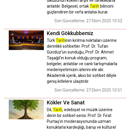
ülküsünün kökleri arşiv ve tanıklıklarla
anlatılır. Belgesel, ortak
Tarih
bilincini
güçlendiren bir vefa anlatısı kurar.
Son Güncelleme: 27 Ekim 2025 10:52
Kendi Gökkubbemiz
Türk
Tarih
inin kırılma noktaları üzerine
derinlikli sohbetler. Prof. Dr. Tufan
Gündüz’ün sunduğu, Prof. Dr. Ahmet
Taşağıl’ın konuk olduğu program;
belgeler, anlatılar ve canlı tartışmalarla
medeniyetimizin izlerini ele alır.
Akademik içerik, akıcı bir sohbet diliyle
geniş kitlelere ulaştırılır.
Son Güncelleme: 27 Ekim 2025 10:51
Kökler Ve Sanat
Dil,
Tarih
, edebiyat ve müzik üzerine
derin bir sohbet serisi. Prof. Dr. Fırat
Purtaş’ın moderasyonunda uzman
konuklarla kardeşliği, barışı ve kültürel