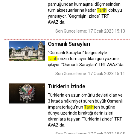
pamuğundan kumaşına, düğmesinden
tüm aksesuarlarına kadar
Tarih
i dokuyu
yansıtıyor. "Geçmişin İzinde" TRT
AVAZ'da.
Son Güncelleme: 17 Ocak 2023 15:13
Osmanlı Sarayları
"Osmanlı Sarayları" belgeseliyle
Tarih
imizin tüm ayrıntıları gün yüzüne
çıkıyor. "Osmanlı Sarayları" TRT AVAZ’da.
Son Güncelleme: 17 Ocak 2023 15:11
Türklerin İzinde
Türklerin en uzun ömürlü devleti olan ve
3 kıtada hâkimiyet süren büyük Osmanlı
İmparatorluğu’nun
Tarih
ten bugüne
dünya üzerinde bıraktığı derin izleri
ekranlara taşıyan “Türklerin İzinde” TRT
AVAZ’da.
Son Güncelleme: 17 Ocak 2023 15:05