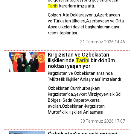
bölgesel entegrasyonu güçlendirecek
Tarih
i kararlara imza attı.
Çolpon-Ata Deklarasyonu,Azerbaycan
ve Türkistan ülkeleri,Azerbaycan ve Orta
Asya ülkeleri devlet başkanlarının gayri
resmi toplantısı
31 Temmuz 2026 14:46
Kırgızistan ve Özbekistan
ilişkilerinde
Tarih
i bir dönüm
noktası yaşanıyor
Kırgızistan ve Özbekistan arasında
"Müttefik İlişkiler Anlaşması" imzalandı
Özbekistan Cumhurbaşkanı
Kırgızistan’da,Şevket Mirziyoyev,Isık Göl
Bölgesi,Sadır Caparov,kartal
avcıları,Özbekistan-Kırgızistan
Müttefiklik İlişkileri Anlaşması
30 Temmuz 2026 17:07
Özbekistan’ın en eski müzesi