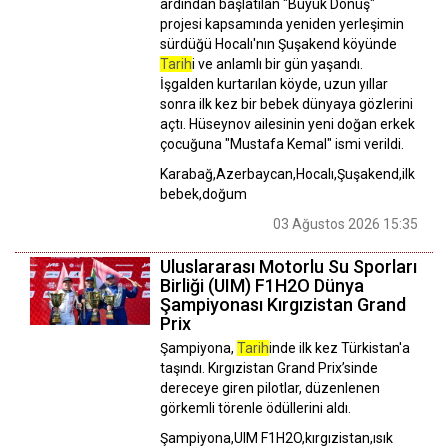
ardından başlatılan "Büyük Dönüş"
projesi kapsamında yeniden yerleşimin
sürdüğü Hocalı'nın Şuşakend köyünde
Tarih
i ve anlamlı bir gün yaşandı.
İşgalden kurtarılan köyde, uzun yıllar
sonra ilk kez bir bebek dünyaya gözlerini
açtı. Hüseynov ailesinin yeni doğan erkek
çocuğuna "Mustafa Kemal" ismi verildi.
Karabağ,Azerbaycan,Hocalı,Şuşakend,ilk
bebek,doğum
03 Ağustos 2026 15:35
Uluslararası Motorlu Su Sporları
Birliği (UIM) F1H2O Dünya
Şampiyonası Kırgızistan Grand
Prix
Şampiyona,
Tarih
inde ilk kez Türkistan'a
taşındı. Kırgızistan Grand Prix’sinde
dereceye giren pilotlar, düzenlenen
görkemli törenle ödüllerini aldı.
Şampiyona,UIM F1H2O,kırgızistan,ısık