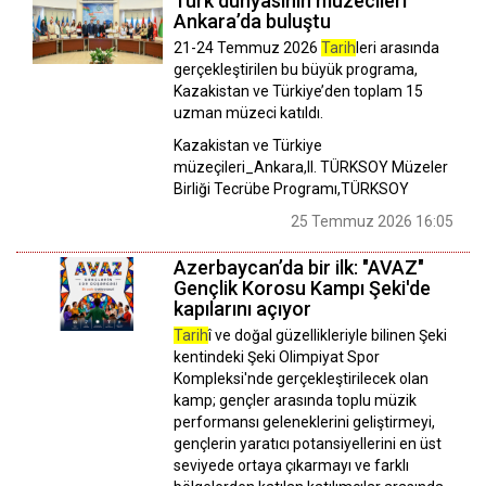
Türk dünyasının müzecileri
Ankara’da buluştu
21-24 Temmuz 2026
Tarih
leri arasında
gerçekleştirilen bu büyük programa,
Kazakistan ve Türkiye’den toplam 15
uzman müzeci katıldı.
Kazakistan ve Türkiye
müzeçileri_Ankara,II. TÜRKSOY Müzeler
Birliği Tecrübe Programı,TÜRKSOY
25 Temmuz 2026 16:05
Azerbaycan’da bir ilk: "AVAZ"
Gençlik Korosu Kampı Şeki'de
kapılarını açıyor
Tarih
î ve doğal güzellikleriyle bilinen Şeki
kentindeki Şeki Olimpiyat Spor
Kompleksi'nde gerçekleştirilecek olan
kamp; gençler arasında toplu müzik
performansı geleneklerini geliştirmeyi,
gençlerin yaratıcı potansiyellerini en üst
seviyede ortaya çıkarmayı ve farklı