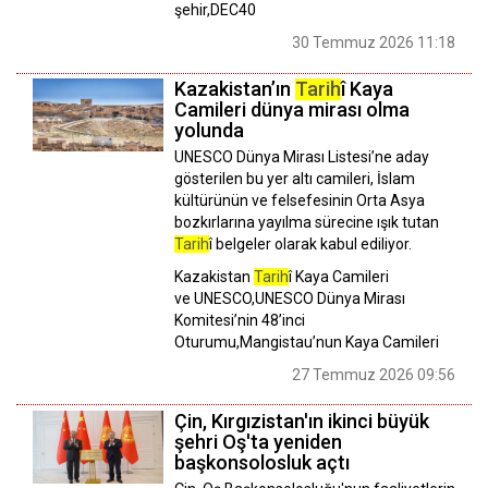
şehir,DEC40
30 Temmuz 2026 11:18
Kazakistan’ın
Tarih
î Kaya
Camileri dünya mirası olma
yolunda
UNESCO Dünya Mirası Listesi’ne aday
gösterilen bu yer altı camileri, İslam
kültürünün ve felsefesinin Orta Asya
bozkırlarına yayılma sürecine ışık tutan
Tarih
î belgeler olarak kabul ediliyor.
Kazakistan
Tarih
î Kaya Camileri
ve UNESCO,UNESCO Dünya Mirası
Komitesi’nin 48’inci
Oturumu,Mangistau’nun Kaya Camileri
27 Temmuz 2026 09:56
Çin, Kırgızistan'ın ikinci büyük
şehri Oş'ta yeniden
başkonsolosluk açtı