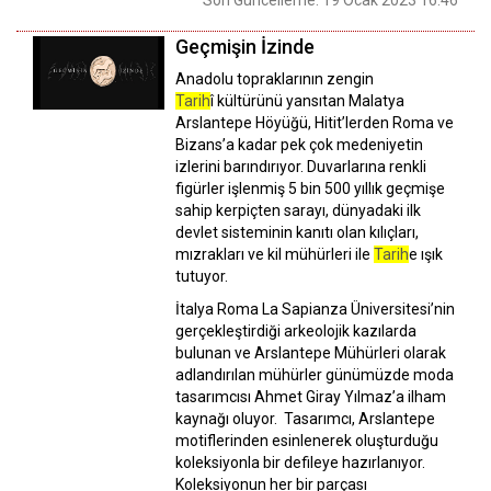
Geçmişin İzinde
Anadolu topraklarının zengin
Tarih
î kültürünü yansıtan Malatya
Arslantepe Höyüğü, Hitit’lerden Roma ve
Bizans’a kadar pek çok medeniyetin
izlerini barındırıyor. Duvarlarına renkli
figürler işlenmiş 5 bin 500 yıllık geçmişe
sahip kerpiçten sarayı, dünyadaki ilk
devlet sisteminin kanıtı olan kılıçları,
mızrakları ve kil mühürleri ile
Tarih
e ışık
tutuyor.
İtalya Roma La Sapianza Üniversitesi’nin
gerçekleştirdiği arkeolojik kazılarda
bulunan ve Arslantepe Mühürleri olarak
adlandırılan mühürler günümüzde moda
tasarımcısı Ahmet Giray Yılmaz’a ilham
kaynağı oluyor. Tasarımcı, Arslantepe
motiflerinden esinlenerek oluşturduğu
koleksiyonla bir defileye hazırlanıyor.
Koleksiyonun her bir parçası