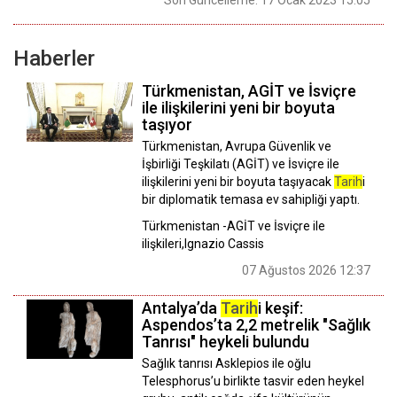
Haberler
Türkmenistan, AGİT ve İsviçre
ile ilişkilerini yeni bir boyuta
taşıyor
Türkmenistan, Avrupa Güvenlik ve
İşbirliği Teşkilatı (AGİT) ve İsviçre ile
ilişkilerini yeni bir boyuta taşıyacak
Tarih
i
bir diplomatik temasa ev sahipliği yaptı.
Türkmenistan -AGİT ve İsviçre ile
ilişkileri,Ignazio Cassis
07 Ağustos 2026 12:37
Antalya’da
Tarih
i keşif:
Aspendos’ta 2,2 metrelik "Sağlık
Tanrısı" heykeli bulundu
Sağlık tanrısı Asklepios ile oğlu
Telesphorus’u birlikte tasvir eden heykel