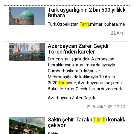
Türk uygarlığının 2 bin 500 yıllık kenti
Buhara
Türk,Özbekistan,
Tarih
,mimari,buhara,medres
22 Aralık 20
Azerbaycan Zafer Geçidi
Töreni'nden kareler
Ermenistan işgalindeki Azerbaycan
topraklarının kurtarılması dolayısıyla
Cumhurbaşkanı Erdoğan ve
Mehmetçiğin de katılımıyla 10 Aralık
2020
Tarih
inde, Azerbaycan'ın başkenti
Bakü'de Zafer Geçidi Töreni düzenlendi
Azerbaycan Zafer Geçidi
22 Aralık 2020 12:42
Sakin şehir Taraklı
Tarih
i konaklarıyl
çekiyor
Sakin