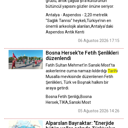
grubu, antik çağda şifa kültürünün
bütüncül yapısını gözler önüne seriyor.
Antalya - Aspendos - 2,20 metrelik
"Sağlık Tanrısı" heykeli,Türkiye’nin en
önemli arkeolojik alanları,Antalya’daki
Aspendos Antik Kenti
06 Ağustos 2026 17:15
Bosna Hersek'te Fetih Şenlikleri
düzenlendi
Fatih Sultan Mehmet'in Sanski Most'ta
askerlerine cuma namazı kıldırdığı
Tarih
i
Musalla mevkisinde düzenlenen Fetih
Şenlikleri, Türk ve Boşnak halkını bir
araya getirdi.
Bosna Fetih Şenliği,Bosna
Hersek,TİKA,Sanski Most
05 Ağustos 2026 14:26
Alparslan Bayraktar: "Enerjide