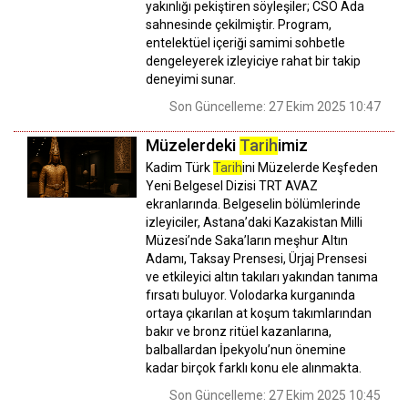
yakınlığı pekiştiren söyleşiler; CSO Ada
sahnesinde çekilmiştir. Program,
entelektüel içeriği samimi sohbetle
dengeleyerek izleyiciye rahat bir takip
deneyimi sunar.
Son Güncelleme: 27 Ekim 2025 10:47
Müzelerdeki
Tarih
imiz
Kadim Türk
Tarih
ini Müzelerde Keşfeden
Yeni Belgesel Dizisi TRT AVAZ
ekranlarında. Belgeselin bölümlerinde
izleyiciler, Astana’daki Kazakistan Milli
Müzesi’nde Saka’ların meşhur Altın
Adamı, Taksay Prensesi, Ürjaj Prensesi
ve etkileyici altın takıları yakından tanıma
fırsatı buluyor. Volodarka kurganında
ortaya çıkarılan at koşum takımlarından
bakır ve bronz ritüel kazanlarına,
balballardan İpekyolu’nun önemine
kadar birçok farklı konu ele alınmakta.
Son Güncelleme: 27 Ekim 2025 10:45