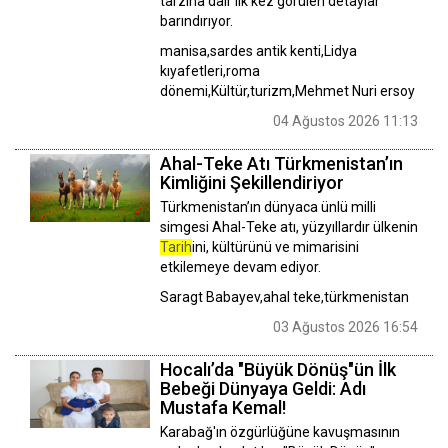
tarzına dair ilk kez görülen detaylar
barındırıyor.
manisa,sardes antik kenti,Lidya
kıyafetleri,roma
dönemi,Kültür,turizm,Mehmet Nuri ersoy
04 Ağustos 2026 11:13
Ahal-Teke Atı Türkmenistan’ın
Kimliğini Şekillendiriyor
Türkmenistan’ın dünyaca ünlü milli
simgesi Ahal-Teke atı, yüzyıllardır ülkenin
Tarih
ini, kültürünü ve mimarisini
etkilemeye devam ediyor.
Saragt Babayev,ahal teke,türkmenistan
03 Ağustos 2026 16:54
Hocalı’da "Büyük Dönüş"ün İlk
Bebeği Dünyaya Geldi: Adı
Mustafa Kemal!
Karabağ'ın özgürlüğüne kavuşmasının