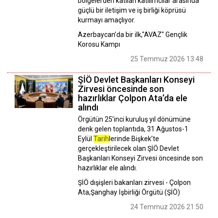
bölgelerden katılan katılımcılar arasında
güçlü bir iletişim ve iş birliği köprüsü
kurmayı amaçlıyor.
Azerbaycan’da bir ilk,"AVAZ" Gençlik
Korosu Kampı
25 Temmuz 2026 13:48
ŞİÖ Devlet Başkanları Konseyi
Zirvesi öncesinde son
hazırlıklar Çolpon Ata’da ele
alındı
Örgütün 25’inci kuruluş yıl dönümüne
denk gelen toplantıda, 31 Ağustos-1
Eylül
Tarih
lerinde Bişkek’te
gerçekleştirilecek olan ŞİÖ Devlet
Başkanları Konseyi Zirvesi öncesinde son
hazırlıklar ele alındı.
ŞİÖ dışişleri bakanları zirvesi - Çolpon
Ata,Şanghay İşbirliği Örgütü (ŞİÖ)
24 Temmuz 2026 21:50