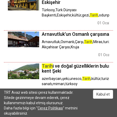
Eskişehir
Türksoy,Türk Dünyası
Başkenti,Eskişehir,kültür,gezi,
Tarih
,odunpazar
01 Ocak 00
Arnavutluk'un Osmanlı çarşısına yoğ
Arnavutluk,Osmanlı,Çarşı,
Tarih
,Miras,turizm,er
Akçahisar Çarşısı,Kruja
01 Ocak 00
Tarih
i ve doğal güzelliklerin buluştu
kent Şeki
azerbaycan,şeki,unesco,
Tarih
,kültür,turizm,ş
sanatı,mimari,türksoy
01 Ocak 0001 
TRT Avaz web sitesi çerez kullanmaktadır.
Kabul et
Sitede gezinmeye devam ederek, çerez
Turistlerin uğrak yeri: Nahçıvan
kullanımımızı kabul etmiş olursunuz.
Kalesi
Daha fazla bilgi için "
Çerez Politikası
" metnini
okuyabilirsiniz.
Azerbaycan,Nahçıvan,
Tarih
,kale,turizm