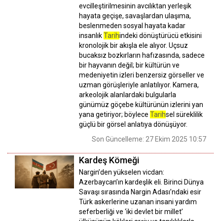
evcilleştirilmesinin avcılıktan yerleşik
hayata geçişe, savaşlardan ulaşıma,
beslenmeden sosyal hayata kadar
insanlık
Tarih
indeki dönüştürücü etkisini
kronolojik bir akışla ele alıyor. Uçsuz
bucaksız bozkırların hafızasında, sadece
bir hayvanın değil; bir kültürün ve
medeniyetin izleri benzersiz görseller ve
uzman görüşleriyle anlatılıyor. Kamera,
arkeolojik alanlardaki bulgularla
günümüz göçebe kültürünün izlerini yan
yana getiriyor; böylece
Tarih
sel süreklilik
güçlü bir görsel anlatıya dönüşüyor.
Son Güncelleme: 27 Ekim 2025 10:57
Kardeş Kömeği
Nargin’den yükselen vicdan:
Azerbaycan’ın kardeşlik eli. Birinci Dünya
Savaşı sırasında Nargin Adası’ndaki esir
Türk askerlerine uzanan insani yardım
seferberliği ve ‘iki devlet bir millet’