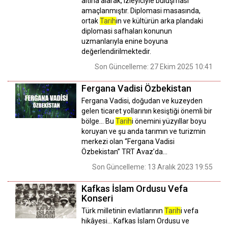
altına alarak, izleyiciyle buluşması
amaçlanmıştır. Diplomasi masasında,
ortak
Tarih
in ve kültürün arka plandaki
diplomasi safhaları konunun
uzmanlarıyla enine boyuna
değerlendirilmektedir.
Son Güncelleme: 27 Ekim 2025 10:41
Fergana Vadisi Özbekistan
Fergana Vadisi, doğudan ve kuzeyden
gelen ticaret yollarının kesiştiği önemli bir
bölge… Bu
Tarih
i önemini yüzyıllar boyu
koruyan ve şu anda tarımın ve turizmin
merkezi olan “Fergana Vadisi
Özbekistan” TRT Avaz’da…
Son Güncelleme: 13 Aralık 2023 19:55
Kafkas İslam Ordusu Vefa
Konseri
Türk milletinin evlatlarının
Tarih
i vefa
hikâyesi… Kafkas İslam Ordusu ve