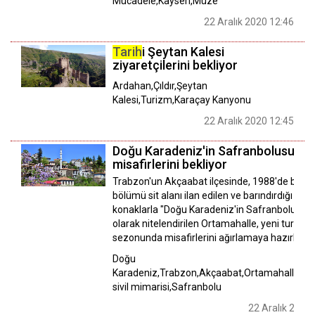
Mücadele,Kayseri,Müze
22 Aralık 2020 12:46
Tarih
i Şeytan Kalesi
ziyaretçilerini bekliyor
Ardahan,Çıldır,Şeytan
Kalesi,Turizm,Karaçay Kanyonu
22 Aralık 2020 12:45
Doğu Karadeniz'in Safranbolusu
misafirlerini bekliyor
Trabzon'un Akçaabat ilçesinde, 1988'de büyü
bölümü sit alanı ilan edilen ve barındırdığı
Tari
konaklarla "Doğu Karadeniz'in Safranbolusu"
olarak nitelendirilen Ortamahalle, yeni turizm
sezonunda misafirlerini ağırlamaya hazırlanıy
Doğu
Karadeniz,Trabzon,Akçaabat,Ortamahalle,Os
sivil mimarisi,Safranbolu
22 Aralık 2020