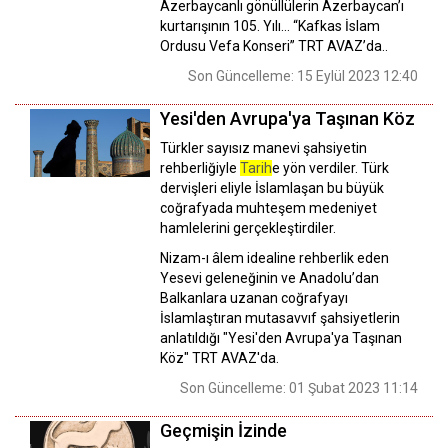
Azerbaycanlı gönüllülerin Azerbaycan’ı
kurtarışının 105. Yılı… “Kafkas İslam
Ordusu Vefa Konseri” TRT AVAZ’da..
Son Güncelleme: 15 Eylül 2023 12:40
Yesi'den Avrupa'ya Taşınan Köz
Türkler sayısız manevi şahsiyetin
rehberliğiyle
Tarih
e yön verdiler. Türk
dervişleri eliyle İslamlaşan bu büyük
coğrafyada muhteşem medeniyet
hamlelerini gerçekleştirdiler.
Nizam-ı âlem idealine rehberlik eden
Yesevi geleneğinin ve Anadolu’dan
Balkanlara uzanan coğrafyayı
İslamlaştıran mutasavvıf şahsiyetlerin
anlatıldığı "Yesi'den Avrupa'ya Taşınan
Köz" TRT AVAZ'da.
Son Güncelleme: 01 Şubat 2023 11:14
Geçmişin İzinde