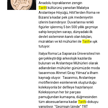
Anadolu topraklarının zengin
Tarih
î kültürünü yansıtan Malatya
Arslantepe Höyüğü, Hitit’lerden Roma ve
Bizans’a kadar pek çok medeniyetin
izlerini barındırıyor. Duvarlarına renkli
figürler işlenmiş 5 bin 500 yıllık geçmişe
sahip kerpiçten sarayı, dünyadaki ilk
devlet sisteminin kanıtı olan kılıçları,
mızrakları ve kil mühürleri ile
Tarih
e ışık
tutuyor.
İtalya Roma La Sapianza Üniversitesi’nin
gerçekleştirdiği arkeolojik kazılarda
bulunan ve Arslantepe Mühürleri olarak
adlandırılan mühürler günümüzde moda
tasarımcısı Ahmet Giray Yılmaz’a ilham
kaynağı oluyor. Tasarımcı, Arslantepe
motiflerinden esinlenerek oluşturduğu
koleksiyonla bir defileye hazırlanıyor.
Koleksiyonun her bir parçası
pamuğundan kumaşına, düğmesinden
tüm aksesuarlarına kadar
Tarih
i dokuyu
yansıtıyor. "Geçmişin İzinde" TRT