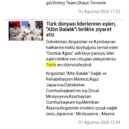
göl,Victory Team,Shaun Torrente
02 Ağustos 2026 17:52
Türk dünyası liderlerinin eşleri,
"Altın Balalık"ı birlikte ziyaret
etti
Özbekistan, Kırgızistan ve Azerbaycan
halklarının köklü dostluğunu temsil eden
"Dostluk Ağacı" adlı keçe panoya, lider
eşleri birlikte son rötuşları ekleyerek bu
Tarih
i anı ölümsüzleştirdi.
Kırgızistan "Altın Balalık" Sağlık ve
Rehabilitasyon Merkezi,Aigul
Japarova,Özbekistan
Cumhurbaşkanı'nın eşi,Ziroat
Mirziyoyeva,Azerbaycan
Cumhurbaşkanı eşi,Mehriban
Aliyeva,Kırgızistan modern çocuk sağlık
üssü,Japarova - Mirziyoyeva - Aliyeva
01 Ağustos 2026 15:04