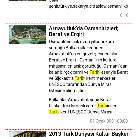
şehir,türkiye,sakarya,cittaslow,osmanlı,konak
01 Ocak
Arnavutluk’da Osmanlı izleri;
Berat ve Ergiri
Osmanlı'nın çok uzun yıllar hüküm
sürdüğü Balkan ülkelerinden
Arnavutluk’un en güzel şehirleri olan
Berat ve Ergiri… Osmanlı'nın kültürel
mirasının en açık görüldüğü, Osmanlı'dan
kalan birçok camii ve
Tarih
i eseriyle Berat
ve Gijokastra
Tarih
i kent merkezleri
UNESCO tarafından Dünya Mirası
listesine alınmıştır.
Balkanlar Arnavutluk şehir Berat
Gijokastra Osmanlı camii
Tarih
ieser
Tarih
i kent UNESCO Dünya Mirası
01 Ocak 0001 03:00
2013 Türk Dünyası Kültür Başkenti