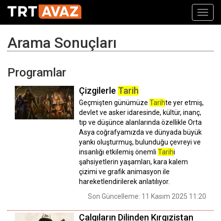
Toggl
navig
Arama Sonuçları
Programlar
Çizgilerle
Tarih
Geçmişten günümüze
Tarih
te yer etmiş,
devlet ve asker idaresinde, kültür, inanç,
tıp ve düşünce alanlarında özellikle Orta
Asya coğrafyamızda ve dünyada büyük
yankı oluşturmuş, bulunduğu çevreyi ve
insanlığı etkilemiş önemli
Tarih
i
şahsiyetlerin yaşamları, kara kalem
çizimi ve grafik animasyon ile
hareketlendirilerek anlatılıyor.
Son Güncelleme: 11 Kasım 2025 11:20
Çalgıların Dilinden Kırgızistan