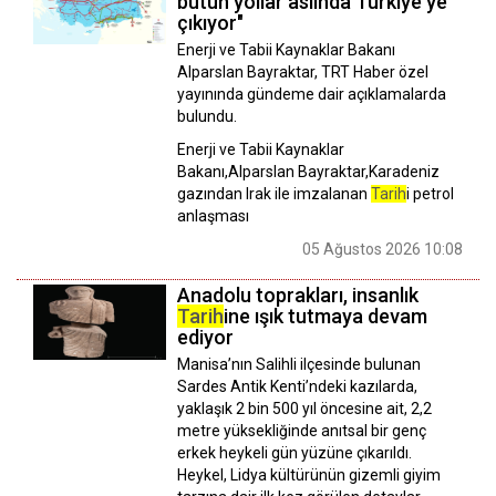
bütün yollar aslında Türkiye'ye
çıkıyor"
Enerji ve Tabii Kaynaklar Bakanı
Alparslan Bayraktar, TRT Haber özel
yayınında gündeme dair açıklamalarda
bulundu.
Enerji ve Tabii Kaynaklar
Bakanı,Alparslan Bayraktar,Karadeniz
gazından Irak ile imzalanan
Tarih
i petrol
anlaşması
05 Ağustos 2026 10:08
Anadolu toprakları, insanlık
Tarih
ine ışık tutmaya devam
ediyor
Manisa’nın Salihli ilçesinde bulunan
Sardes Antik Kenti’ndeki kazılarda,
yaklaşık 2 bin 500 yıl öncesine ait, 2,2
metre yüksekliğinde anıtsal bir genç
erkek heykeli gün yüzüne çıkarıldı.
Heykel, Lidya kültürünün gizemli giyim