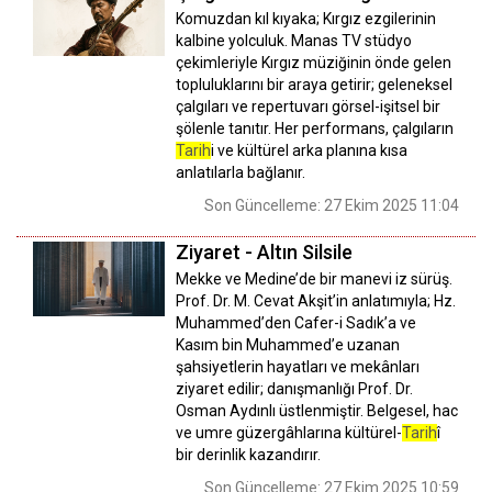
Komuzdan kıl kıyaka; Kırgız ezgilerinin
kalbine yolculuk. Manas TV stüdyo
çekimleriyle Kırgız müziğinin önde gelen
topluluklarını bir araya getirir; geleneksel
çalgıları ve repertuvarı görsel-işitsel bir
şölenle tanıtır. Her performans, çalgıların
Tarih
i ve kültürel arka planına kısa
anlatılarla bağlanır.
Son Güncelleme: 27 Ekim 2025 11:04
Ziyaret - Altın Silsile
Mekke ve Medine’de bir manevi iz sürüş.
Prof. Dr. M. Cevat Akşit’in anlatımıyla; Hz.
Muhammed’den Cafer-i Sadık’a ve
Kasım bin Muhammed’e uzanan
şahsiyetlerin hayatları ve mekânları
ziyaret edilir; danışmanlığı Prof. Dr.
Osman Aydınlı üstlenmiştir. Belgesel, hac
ve umre güzergâhlarına kültürel-
Tarih
î
bir derinlik kazandırır.
Son Güncelleme: 27 Ekim 2025 10:59