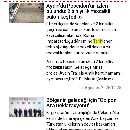
Aydın'da Poseidon'un izleri
bulundu: 2 bin yıllık mozaikli
salon keşfedildi
Efeler ilçesinde yer alan ve 2 bin yıllık
geçmişe sahip antik kentte sürdürülen
kazı çalışmalarında, Roma
İmparatorluğu dönemine
Tarih
lenen,
mitolojik figürlerle bezeli devasa bir
mozaikli salon gün yüzüne çıkarıldı.
Aydın'da Poseidon'un izleri,2 bin yıllık
mozaikli salon,"Geleceğe Miras"
projesi,Aydın Tralleis Antik Kenti,hamam-
gymnasium,Prof. Dr. Murat Çekilmez
01 Ağustos 2026 14:25
Bölgenin geleceği için "Çolpon-
Ata Deklarasyonu"
Kırgızistan’ın ev sahipliğinde Çolpon-Ata
kentinde bir araya gelen Azerbaycan ve
Türkistan ülkelerinin devlet başkanları,