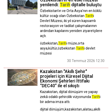
yenilendi:
Tarih
dijitalle buluştu
Özbekistan’ın ve Orta Asya’nın en köklü
kültür ocağı olan Özbekistan
Tarih
i
Devlet Müzesi, iki yıl süren kapsamlı
restorasyon ve tadilat çalışmalarının
ardından kapılarını yeniden ziyaretçilere
açtı.
özbekistan,
Tarih
i müze,orta
asya,kültür,özbekistan
Tarih
i devlet
müzesi
30 Temmuz 2026 12:30
Kazakistan "Akıllı Şehir"
projeleri için Küresel Dijital
Ekonomi Şehirleri İttifakı
“DEC40” ile el sıkıştı
Kazakistan, dijital dönüşüm ve yapay
zekâ odaklı şehircilik vizyonunda
Tarih
i
bir adıma imza attı.
dijital dönüşüm,kazakistan,alatau,akıllı