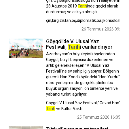
Çin, Oş Başkonsolosluğu'nun faaliyetlerini
28 Ağustos 2019
Tarih
inde geçici olarak
durdurmuş ve askıya almıştı.
çin,kırgızistan,oş,diplomatik,başkonsolosluk
26 Temmuz 2026 09:28
Göygöl’de V. Ulusal Yaz
Festivali,
Tarih
i canlandırıyor
Azerbaycan’ın büyüleyici köşelerinden
Göygöl, bu yıl beşincisi düzenlenen ve
artık gelenekselleşen "V. Ulusal Yaz
Festivali"ne ev sahipliği yapıyor. Bölgenin
gizemli Han Zond köyündeki "Han Yurdu"
etno-yerleşiminde gerçekleştirilen bu
büyük organizasyon, on binlerce yerli ve
yabancı turisti ağırlıyor.
Göygöl V. Ulusal Yaz Festivali,"Cevad Han"
Tarih
ve Kültür Vakfı
25 Temmuz 2026 16:05