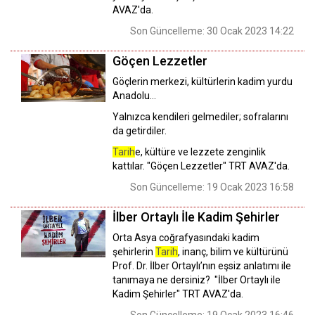
AVAZ'da.
Son Güncelleme: 30 Ocak 2023 14:22
Göçen Lezzetler
Göçlerin merkezi, kültürlerin kadim yurdu
Anadolu...
Yalnızca kendileri gelmediler; sofralarını
da getirdiler.
Tarih
e, kültüre ve lezzete zenginlik
kattılar. "Göçen Lezzetler" TRT AVAZ'da.
Son Güncelleme: 19 Ocak 2023 16:58
İlber Ortaylı İle Kadim Şehirler
Orta Asya coğrafyasındaki kadim
şehirlerin
Tarih
, inanç, bilim ve kültürünü
Prof. Dr. İlber Ortaylı’nın eşsiz anlatımı ile
tanımaya ne dersiniz? "İlber Ortaylı ile
Kadim Şehirler" TRT AVAZ'da.
Son Güncelleme: 19 Ocak 2023 16:46