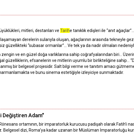
yüklükleri, mitleri, destanları ve
Tarih
e tanıklık edişleri ile “anıt ağaçlar”
laşamayan derelerin sularıyla oluşan, ağaçlarının arasında tekneyle gezil
şsiz güzellikteki “subasar ormanlar”… Ve tek ya da nadir olmaları nedeniyle
 zengin ve en güzel doğa varlıklarına sahip coğrafyalarından biri… Üzerind
ğal güzelliklerin, efsanelerin ve mitlerin uyumlu bir birlikteliğine sahip… “
lanmış bir belgesel projesidir. Salt bilgi verme ve tanıtım amacı gütm
te harmanlamakta ve bunu sinema estetiğiyle izleyiciye sunmaktadır.
ni Değiştiren Adam"
 Rönesans ortamının, bir imparatorluk kurucusu padişah olarak Fatih’i nası
ız. Belgesel dizi, Roma’ya kadar uzanan bir Müslüman İmparatorluğu kur