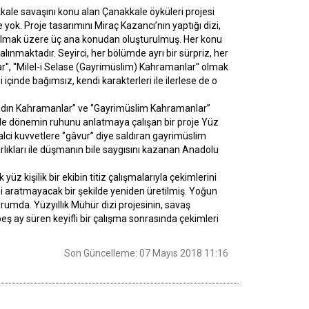
kkale savaşını konu alan Çanakkale öyküleri projesi
 yok. Proje tasarımını Miraç Kazancı’nın yaptığı dizi,
', olmak üzere üç ana konudan oluşturulmuş. Her konu
 alınmaktadır. Seyirci, her bölümde ayrı bir sürpriz, her
r'', ''Milel-i Selase (Gayrimüslim) Kahramanlar'' olmak
çinde bağımsız, kendi karakterleri ile ilerlese de o
‘’Kadın Kahramanlar’’ ve ‘’Gayrimüslim Kahramanlar’’
tle dönemin ruhunu anlatmaya çalışan bir proje Yüz
lci kuvvetlere ‘’gâvur’’ diye saldıran gayrimüslim
ıkları ile düşmanın bile saygısını kazanan Anadolu
yüz kişilik bir ekibin titiz çalışmalarıyla çekimlerini
ni aratmayacak bir şekilde yeniden üretilmiş. Yoğun
urumda. Yüzyıllık Mühür dizi projesinin, savaş
beş ay süren keyifli bir çalışma sonrasında çekimleri
Son Güncelleme: 07 Mayıs 2018 11:16