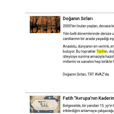
Doğanın Sırları
2000’leri bulan yaşları, devasa bü
Yılın belli dönemlerinde denize u
canlılarının bir arada yaşadığı e
Anadolu, dünyanın en verimli, en
buluyor. Bu topraklar
Tarih
in, do
izleyiciye sunma amacıyla hazır
mitlerini ve sanatını hep birlik
Doğanın Sırları, TRT AVAZ'da
Fatih "Avrupa'nın Kaderi
Belgeselde, bir yandan 15. yy'ın
etkilediğini anlamaya çalışacağ