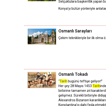
Selçuklulara başkentlik yapan 
Konya’yı bütün yönleriyle anlat
Osmanlı Sarayları
Çekim teknikleriyle bir ilk olma 
Osmanlı Tokadı
“
Tarih
bugünü teftişe geliyor!”
Her şey 28 Mayıs 1453
Tarih
ind
birbirine tamamen zıt karakterde 
gelişmez. Sürekli birbiriyle didi
Alexandros Bizansın karanlıkları
Konstantina’yı dahi feda etmek