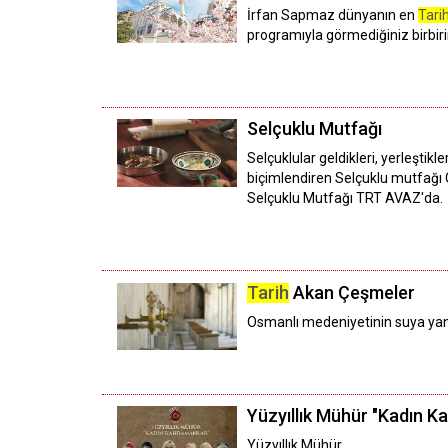
İrfan Sapmaz dünyanın en
Tari
programıyla görmediğiniz birbir
Selçuklu Mutfağı
Selçuklular geldikleri, yerleşti
biçimlendiren Selçuklu mutfağı 
Selçuklu Mutfağı TRT AVAZ'da.
Tarih
Akan Çeşmeler
Osmanlı medeniyetinin suya yans
Yüzyıllık Mühür "Kadın K
Yüzyıllık Mühür