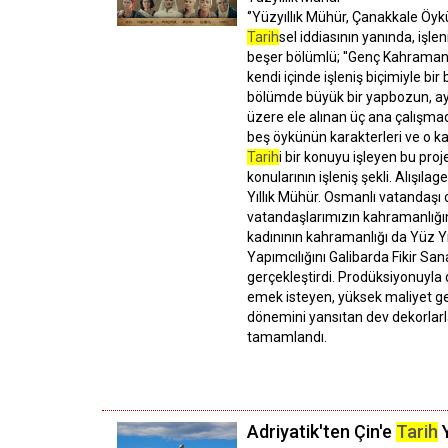
‘’Yüzyıllık Mühür, Çanakkale Öyk
Tarih
sel iddiasının yanında, işle
beşer bölümlü; ''Genç Kahramanla
kendi içinde işleniş biçimiyle bir
bölümde büyük bir yapbozun, ayrı
üzere ele alınan üç ana çalışmad
beş öykünün karakterleri ve o kar
Tarih
i bir konuyu işleyen bu proj
konularının işleniş şekli. Alışıla
Yıllık Mühür. Osmanlı vatandaşı o
vatandaşlarımızın kahramanlığın
kadınının kahramanlığı da Yüz Yı
Yapımcılığını Galibarda Fikir Sana
gerçekleştirdi. Prodüksiyonuyla 
emek isteyen, yüksek maliyet ger
dönemini yansıtan dev dekorlarla
tamamlandı.
Adriyatik'ten Çin'e
Tarih
Y