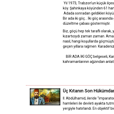
Yıl 1973, Trabzon’un küçük ilçe
köy. Şahinkaya köyünden 61 hane
Adada sonradan geldikleri köyün a
Bir ada iki göç… İki göç arasında 
düzeltme çabası göstermiştir.
Biz, göçü hep tek taraflı olarak
kızartıcıydı zaman zaman. Ama 
nasıl, hangi koşullarda göçmüş
geçen yıllara rağmen Karadenizli
BİR ADA İKİ GÖÇ belgeseli, Kar
kahramanlarının ağzından anla
Üç Kıtanın Son Hükümdar
II. Abdülhamid, ileride “imparat
hamleleri ile devleti ayakta tut
yergiyle hatırlandı. En objektif 