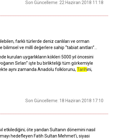
Son Güncelleme: 22 Haziran 2018 11:18
…
ebilen, farklı türlerde deniz canlıları ve orman
 bilimsel ve millî değerlere sahip “tabiat anıtları”…
e kurulan uygarlıkların kökleri 5000 yıl öncesini
Doğanın Sırları” işte bu birlikteliği tüm görkemiyle
emekte aynı zamanda Anadolu folklorunu,
Tarih
ini,
Son Güncelleme: 18 Haziran 2018 17:10
l etkilediğini; öte yandan Sultanın dönemini nasıl
mayı hedefleyen Fatih Sultan Mehmet’i, siyasi