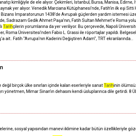
 sanatçı kimliğiyle de ele alıyor. Çekimleri, İstanbul, Bursa, Manisa, Edirn
ak yer alıyor. Venedik Marciana Kütüphanesi’nde, Fatih’in ilk eşi Sitti
e, Bizans İmparatorunun 1438’de Avrupalı güçlerden yardım istemesi üzeri
’nde, Sadrazam Gedik Ahmet Paşa’nın, Fatih Sultan Mehmet’e Roma yolu
lı
Tarih
çilerin yorumlarına da yer veriliyor. Bu çerçevede, Napoli Ünivers
ner, Roma Üniversitesi’nden Fabio L. Grassi ile röportajlar yapıldı. Belg
a ait.. Fatih "Avrupa'nın Kaderini Değiştiren Adam", TRT ekranlarında…
an
değil birçok ülke sınırları içinde kalan eserleriyle sanat
Tarih
inin ölümsü
yrı yönetmen, Mimar Sinan’ın dehasını kendi üsluplarınca dile getirdi.
lerine, sosyal yapısından manevi iklimine kadar bütün özellikleriyle gözd