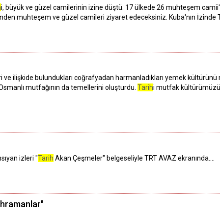
h
i, büyük ve güzel camilerinin izine düştü. 17 ülkede 26 muhteşem camii'n
inden muhteşem ve güzel camileri ziyaret edeceksiniz. Kuba'nın İzinde
kleri ve ilişkide bulundukları coğrafyadan harmanladıkları yemek kültürün
Osmanlı mutfağının da temellerini oluşturdu.
Tarih
i mutfak kültürümüzün 
ıyan izleri "
Tarih
Akan Çeşmeler" belgeseliyle TRT AVAZ ekranında....
ahramanlar"