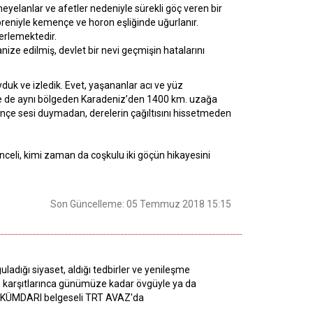
elanlar ve afetler nedeniyle sürekli göç veren bir
reniyle kemençe ve horon eşliğinde uğurlanır.
lerlemektedir.
ganize edilmiş, devlet bir nevi geçmişin hatalarını
duk ve izledik. Evet, yaşananlar acı ve yüz
e de aynı bölgeden Karadeniz’den 1400 km. uzağa
çe sesi duymadan, derelerin çağıltısını hissetmeden
li, kimi zaman da coşkulu iki göçün hikayesini
Son Güncelleme: 05 Temmuz 2018 15:15
ladığı siyaset, aldığı tedbirler ve yenileşme
 ve karşıtlarınca günümüze kadar övgüyle ya da
 HÜKÜMDARI belgeseli TRT AVAZ'da