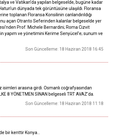
e, İtalya ve Vatikan’da yapılan belgeselde, bugüne kadar
 Hatun’un dünyada tek görüntüsüne ulaşıldı. Floransa
ne toplanan Floransa Konsilinin canlandırıldığı
nu açan Otranto Seferinden kalanlar belgeselde yer
itesi’nden Prof. Michele Bernardini; Roma Cizvit
eselin yapım ve yönetimini Kerime Senyücel’e; sunum ve
Son Güncelleme: 18 Haziran 2018 16:45
z isimleri arasına girdi. Osmanlı coğrafyasından
 8 ÜLKE 8 YÖNETMEN SİNAN belgeseli TRT AVAZ'da.
Son Güncelleme: 18 Haziran 2018 11:18
e bir kenttir Konya...