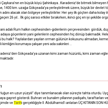
si Çaykara’nın en büyük köyü Şahinkaya…Karadeniz’de bitmek bilmeyen hey
, 1400 km. uzağa Gökçeada’ya yerleştirilmek üzere, büyük bir devlet tö
dını alacak olan bölgeye yerleştirilirler. Her şey ilk göçten daha kolay i
geçen 26 yıl… İlk göç sarsıcı etkiler bırakırken, ikinci göç en iyi şekilde or
, yani adalı Rum halkın cephesinden-gidenlerin çerçevesinden gördük, duy
adaya göçenlerin yani gelenlerin cephesinden hiç dönüp bakmadık. Hel
tü bu halk? Yaylalardan yayılan orman gülünün kokusunu almadan, kemen
 kimliğini korumaya çalışan yeni ada sakinleri …
adeniz'den Gökçeada'ya uzanan kimi zaman hüzünlü, kimi zaman eğlence
tmaktadır.
ı
orluğun en uzun yüzyılı” diye tanımlanacak olan süreçte tahta oturdu. Uygu
maya gayret gösterdi. Buhran ve bunalım yıllarının padişahı, taraftarları
biçimde ve
Tarih
i gerçekliğiyle II. Abdülhamid’i anlatan ÜÇ KITANIN SON