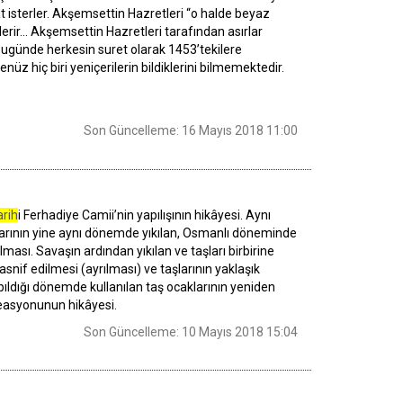
at isterler. Akşemsettin Hazretleri “o halde beyaz
önderir… Akşemsettin Hazretleri tarafından asırlar
 bugünde herkesin suret olarak 1453’tekilere
nüz hiç biri yeniçerilerin bildiklerini bilmemektedir.
Son Güncelleme: 16 Mayıs 2018 11:00
arih
i Ferhadiye Camii’nin yapılışının hikâyesi. Aynı
larının yine aynı dönemde yıkılan, Osmanlı döneminde
lması. Savaşın ardından yıkılan ve taşları birbirine
tasnif edilmesi (ayrılması) ve taşlarının yaklaşık
pıldığı dönemde kullanılan taş ocaklarının yeniden
reasyonunun hikâyesi.
Son Güncelleme: 10 Mayıs 2018 15:04