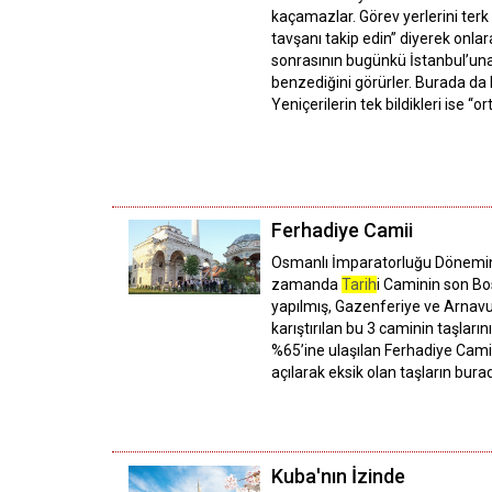
kaçamazlar. Görev yerlerini terk 
tavşanı takip edin” diyerek onlara
sonrasının bugünkü İstanbul’una 
benzediğini görürler. Burada da b
Yeniçerilerin tek bildikleri ise “or
Ferhadiye Camii
Osmanlı İmparatorluğu Dönemind
zamanda
Tarih
i Caminin son Bo
yapılmış, Gazenferiye ve Arnavudi
karıştırılan bu 3 caminin taşların
%65’ine ulaşılan Ferhadiye Camii
açılarak eksik olan taşların bu
Kuba'nın İzinde