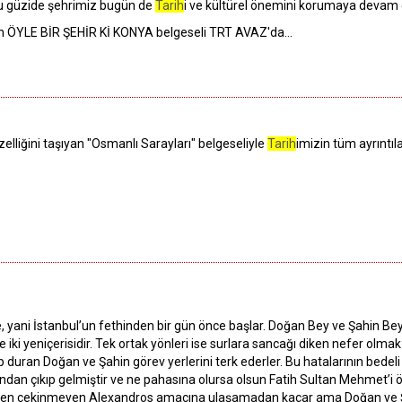
bu güzide şehrimiz bugün de
Tarih
i ve kültürel önemini korumaya devam 
an ÖYLE BİR ŞEHİR Kİ KONYA belgeseli TRT AVAZ'da...
özelliğini taşıyan "Osmanlı Sarayları" belgeseliyle
Tarih
imizin tüm ayrıntıl
e, yani İstanbul’un fethinden bir gün önce başlar. Doğan Bey ve Şahin B
iki yeniçerisidir. Tek ortak yönleri ise surlara sancağı diken nefer olmak i
şip duran Doğan ve Şahin görev yerlerini terk ederler. Bu hatalarının bede
ndan çıkıp gelmiştir ve ne pahasına olursa olsun Fatih Sultan Mehmet’i 
ten çekinmeyen Alexandros amacına ulaşamadan kaçar ama Doğan ve Şa