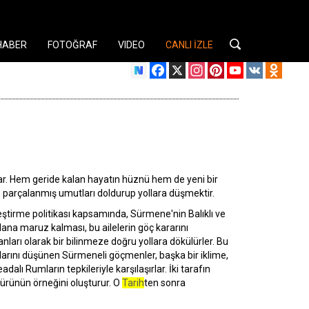
HABER
FOTOĞRAF
VIDEO
CANLI İZLE
Facebook
X
Instagram
Pinterest
YouTube
VK
Odnok
rlar. Hem geride kalan hayatın hüznü hem de yeni bir
leri, parçalanmış umutları doldurup yollara düşmektir.
tirme politikası kapsamında, Sürmene'nin Balıklı ve
lana maruz kalması, bu ailelerin göç kararını
nları olarak bir bilinmeze doğru yollara dökülürler. Bu
larını düşünen Sürmeneli göçmenler, başka bir iklime,
lı Rumların tepkileriyle karşılaşırlar. İki tarafın
türünün örneğini oluşturur. O
Tarih
ten sonra