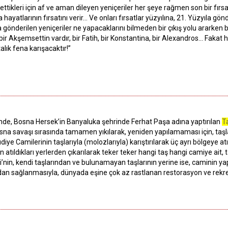
ettikleri için af ve aman dileyen yeniçeriler her şeye rağmen son bir fırs
 hayatlarının fırsatını verir... Ve onları fırsatlar yüzyılına, 21. Yüzyıla g
gönderilen yeniçeriler ne yapacaklarını bilmeden bir çıkış yolu ararken
ir Akşemsettin vardır, bir Fatih, bir Konstantina, bir Alexandros… Fakat he
talık fena karışacaktır!”
e, Bosna Hersek’in Banyaluka şehrinde Ferhat Paşa adına yaptırılan
T
sna savaşı sırasında tamamen yıkılarak, yeniden yapılamaması için, taş
ye Camilerinin taşlarıyla (molozlarıyla) karıştırılarak üç ayrı bölgeye atı
ın atıldıkları yerlerden çıkarılarak teker teker hangi taş hangi camiye ait, 
’nin, kendi taşlarından ve bulunamayan taşlarının yerine ise, caminin ya
radan sağlanmasıyla, dünyada eşine çok az rastlanan restorasyon ve rek