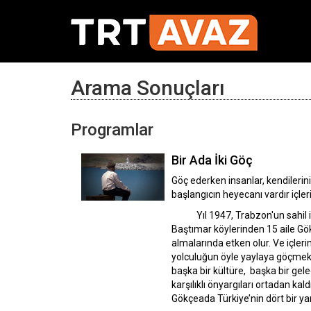
Arama Sonuçları
Programlar
Bir Ada İki Göç
Göç ederken insanlar, kendilerin
başlangıcın heyecanı vardır içleri
Yıl 1947, Trabzon'un sahil ilçe
Baştımar köylerinden 15 aile Gök
almalarında etken olur. Ve içleri
yolculuğun öyle yaylaya göçmek 
başka bir kültüre, başka bir gele
karşılıklı önyargıları ortadan k
Gökçeada Türkiye’nin dört bir yan