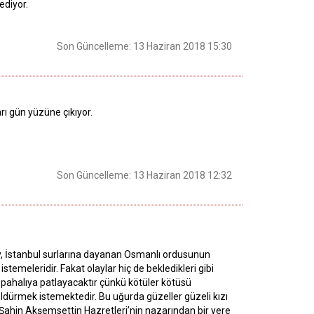
ediyor.
Son Güncelleme: 13 Haziran 2018 15:30
arı gün yüzüne çıkıyor.
Son Güncelleme: 13 Haziran 2018 12:32
ey, İstanbul surlarına dayanan Osmanlı ordusunun
stemeleridir. Fakat olaylar hiç de bekledikleri gibi
li pahalıya patlayacaktır çünkü kötüler kötüsü
öldürmek istemektedir. Bu uğurda güzeller güzeli kızı
hin Akşemsettin Hazretleri’nin nazarından bir yere