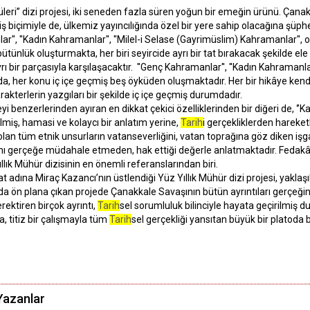
üleri’’ dizi projesi, iki seneden fazla süren yoğun bir emeğin ürünü. Çana
niş biçimiyle de, ülkemiz yayıncılığında özel bir yere sahip olacağına şüphe
r'', ''Kadın Kahramanlar'', ''Milel-i Selase (Gayrimüslim) Kahramanlar'
 bütünlük oluşturmakta, her biri seyircide ayrı bir tat bırakacak şekilde ele
 bir parçasıyla karşılaşacaktır. ''Genç Kahramanlar'', ''Kadın Kahramanla
a, her konu iç içe geçmiş beş öyküden oluşmaktadır. Her bir hikâye kendi i
akterlerin yazgıları bir şekilde iç içe geçmiş durumdadır.
eyi benzerlerinden ayıran en dikkat çekici özelliklerinden bir diğeri de, 
gelmiş, hamasi ve kolaycı bir anlatım yerine,
Tarih
i gerçekliklerden hareke
lan tüm etnik unsurların vatanseverliğini, vatan toprağına göz diken işga
ı gerçeğe müdahale etmeden, hak ettiği değerle anlatmaktadır. Fedakârl
llık Mühür dizisinin en önemli referanslarından biri.
t adına Miraç Kazancı’nın üstlendiği Yüz Yıllık Mühür dizi projesi, yaklaşık 
da ön plana çıkan projede Çanakkale Savaşının bütün ayrıntıları gerçeği
ektiren birçok ayrıntı,
Tarih
sel sorumluluk bilinciyle hayata geçirilmiş d
, titiz bir çalışmayla tüm
Tarih
sel gerçekliği yansıtan büyük bir platoda 
azanlar