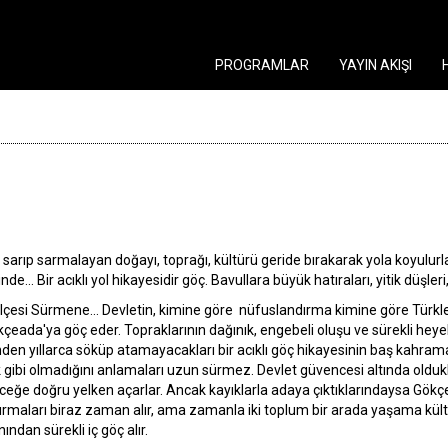
PROGRAMLAR
YAYIN AKIŞI
i sarıp sarmalayan doğayı, toprağı, kültürü geride bırakarak yola koyulu
nde... Bir acıklı yol hikayesidir göç. Bavullara büyük hatıraları, yitik düş
si Sürmene... Devletin, kimine göre nüfuslandırma kimine göre Türkleş
çeada'ya göç eder. Topraklarının dağınık, engebeli oluşu ve sürekli heye
nden yıllarca söküp atamayacakları bir acıklı göç hikayesinin baş kahrama
gibi olmadığını anlamaları uzun sürmez. Devlet güvencesi altında olduk
ceğe doğru yelken açarlar. Ancak kayıklarla adaya çıktıklarındaysa Gökçeada
aldırmaları biraz zaman alır, ama zamanla iki toplum bir arada yaşama kül
ından sürekli iç göç alır.