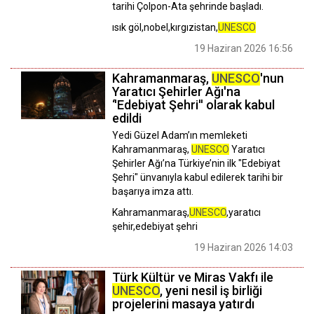
tarihi Çolpon-Ata şehrinde başladı.
ısık göl,nobel,kırgızistan,
UNESCO
19 Haziran 2026 16:56
Kahramanmaraş,
UNESCO
'nun
Yaratıcı Şehirler Ağı'na
‘'Edebiyat Şehri'' olarak kabul
edildi
Yedi Güzel Adam’ın memleketi
Kahramanmaraş,
UNESCO
Yaratıcı
Şehirler Ağı’na Türkiye’nin ilk "Edebiyat
Şehri" ünvanıyla kabul edilerek tarihi bir
başarıya imza attı.
Kahramanmaraş,
UNESCO
,yaratıcı
şehir,edebiyat şehri
19 Haziran 2026 14:03
Türk Kültür ve Miras Vakfı ile
UNESCO
, yeni nesil iş birliği
projelerini masaya yatırdı