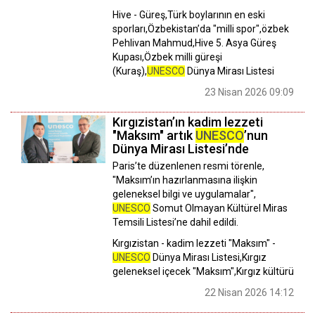
Hive - Güreş,Türk boylarının en eski
sporları,Özbekistan’da "milli spor",özbek
Pehlivan Mahmud,Hive 5. Asya Güreş
Kupası,Özbek milli güreşi
(Kuraş),
UNESCO
Dünya Mirası Listesi
23 Nisan 2026 09:09
Kırgızistan’ın kadim lezzeti
"Maksım" artık
UNESCO
’nun
Dünya Mirası Listesi’nde
Paris’te düzenlenen resmi törenle,
"Maksım’ın hazırlanmasına ilişkin
geleneksel bilgi ve uygulamalar",
UNESCO
Somut Olmayan Kültürel Miras
Temsili Listesi’ne dahil edildi.
Kırgızistan - kadim lezzeti "Maksım" -
UNESCO
Dünya Mirası Listesi,Kırgız
geleneksel içecek "Maksım",Kırgız kültürü
22 Nisan 2026 14:12