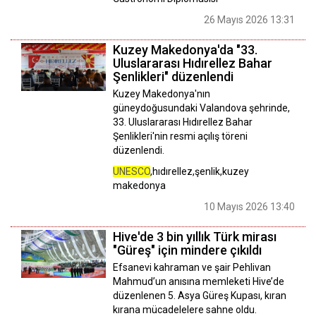
26 Mayıs 2026 13:31
Kuzey Makedonya'da "33.
Uluslararası Hıdırellez Bahar
Şenlikleri" düzenlendi
Kuzey Makedonya'nın
güneydoğusundaki Valandova şehrinde,
33. Uluslararası Hıdırellez Bahar
Şenlikleri'nin resmi açılış töreni
düzenlendi.
UNESCO
,hıdırellez,şenlik,kuzey
makedonya
10 Mayıs 2026 13:40
Hive'de 3 bin yıllık Türk mirası
"Güreş" için mindere çıkıldı
Efsanevi kahraman ve şair Pehlivan
Mahmud’un anısına memleketi Hive’de
düzenlenen 5. Asya Güreş Kupası, kıran
kırana mücadelelere sahne oldu.