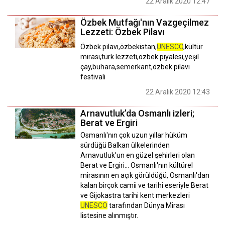
22 Aralık 2020 12:47
Özbek Mutfağı'nın Vazgeçilmez
Lezzeti: Özbek Pilavı
Özbek pilavı,özbekistan,
UNESCO
,kültür
mirası,türk lezzeti,özbek piyalesi,yeşil
çay,buhara,semerkant,özbek pilavı
festivali
22 Aralık 2020 12:43
Arnavutluk’da Osmanlı izleri;
Berat ve Ergiri
Osmanlı'nın çok uzun yıllar hüküm
sürdüğü Balkan ülkelerinden
Arnavutluk’un en güzel şehirleri olan
Berat ve Ergiri… Osmanlı'nın kültürel
mirasının en açık görüldüğü, Osmanlı'dan
kalan birçok camii ve tarihi eseriyle Berat
ve Gijokastra tarihi kent merkezleri
UNESCO
tarafından Dünya Mirası
listesine alınmıştır.