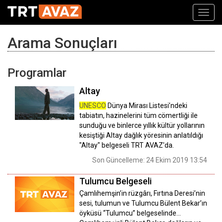
Toggl
navig
Arama Sonuçları
Programlar
Altay
UNESCO
Dünya Mirası Listesi’ndeki
tabiatın, hazinelerini tüm cömertliği ile
sunduğu ve binlerce yıllık kültür yollarının
kesiştiği Altay dağlık yöresinin anlatıldığı
"Altay" belgeseli TRT AVAZ'da.
Son Güncelleme: 24 Ekim 2019 13:54
Tulumcu Belgeseli
Çamlıhemşin’in rüzgârı, Fırtına Deresi’nin
sesi, tulumun ve Tulumcu Bülent Bekar’ın
öyküsü “Tulumcu” belgeselinde...