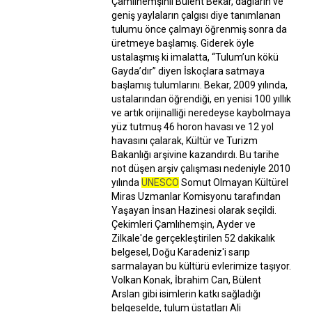
Çamlıhemşinli Bülent Bekar, dağların ve
geniş yaylaların çalgısı diye tanımlanan
tulumu önce çalmayı öğrenmiş sonra da
üretmeye başlamış. Giderek öyle
ustalaşmış ki imalatta, “Tulum’un kökü
Gayda’dır” diyen İskoçlara satmaya
başlamış tulumlarını. Bekar, 2009 yılında,
ustalarından öğrendiği, en yenisi 100 yıllık
ve artık orijinalliği neredeyse kaybolmaya
yüz tutmuş 46 horon havası ve 12 yol
havasını çalarak, Kültür ve Turizm
Bakanlığı arşivine kazandırdı. Bu tarihe
not düşen arşiv çalışması nedeniyle 2010
yılında
UNESCO
Somut Olmayan Kültürel
Miras Uzmanlar Komisyonu tarafından
Yaşayan İnsan Hazinesi olarak seçildi.
Çekimleri Çamlıhemşin, Ayder ve
Zilkale'de gerçekleştirilen 52 dakikalık
belgesel, Doğu Karadeniz'i sarıp
sarmalayan bu kültürü evlerimize taşıyor.
Volkan Konak, İbrahim Can, Bülent
Arslan gibi isimlerin katkı sağladığı
belgeselde, tulum üstatları Ali