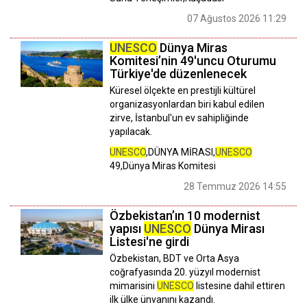
07 Ağustos 2026 11:29
UNESCO
Dünya Miras
Komitesi’nin 49'uncu Oturumu
Türkiye'de düzenlenecek
Küresel ölçekte en prestijli kültürel
organizasyonlardan biri kabul edilen
zirve, İstanbul'un ev sahipliğinde
yapılacak.
UNESCO
,DÜNYA MİRASI,
UNESCO
49,Dünya Miras Komitesi
28 Temmuz 2026 14:55
Özbekistan’ın 10 modernist
yapısı
UNESCO
Dünya Mirası
Listesi'ne girdi
Özbekistan, BDT ve Orta Asya
coğrafyasında 20. yüzyıl modernist
mimarisini
UNESCO
listesine dahil ettiren
ilk ülke ünvanını kazandı.