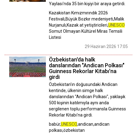
Yaylası'nda 35 bin kişiyi bir araya getirdi.
Kazakistan Kımızmırındık 2026
Festivali,Büyük Bozkır medeniyeti,Malik
Nurjanulı,Kazak at yetiştiricileri,
UNESCO
Somut Olmayan Kültürel Miras Temsili
Listesi
29 Haziran 2026 17:05
Özbekistan'da halk
danslarından "Andican Polkası"
Guinness Rekorlar Kitabı'na
girdi
Özbekistan'ın doğusundaki Andican
kentinde, ülkenin simge halk
danslarından "Andican Polkası", yaklaşık
500 kişinin katılımıyla aynı anda
sergilenen toplu performansla Guinness
Rekorlar Kitabı'na girdi.
babür,
UNESCO
,andican,andican
polkası,özbekistan