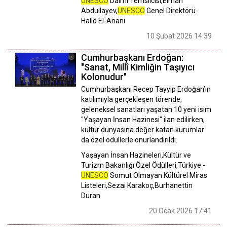
UNESCO
Daimi Temsilcisi,Elman
Abdullayev,
UNESCO
Genel Direktörü
Halid El-Anani
10 Şubat 2026 14:39
Cumhurbaşkanı Erdoğan:
"Sanat, Millî Kimliğin Taşıyıcı
Kolonudur"
Cumhurbaşkanı Recep Tayyip Erdoğan’ın
katılımıyla gerçekleşen törende,
geleneksel sanatları yaşatan 10 yeni isim
"Yaşayan İnsan Hazinesi" ilan edilirken,
kültür dünyasına değer katan kurumlar
da özel ödüllerle onurlandırıldı.
Yaşayan İnsan Hazineleri,Kültür ve
Turizm Bakanlığı Özel Ödülleri,Türkiye -
UNESCO
Somut Olmayan Kültürel Miras
Listeleri,Sezai Karakoç,Burhanettin
Duran
20 Ocak 2026 17:41