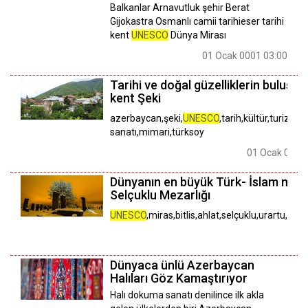
Balkanlar Arnavutluk şehir Berat
Gijokastra Osmanlı camii tarihieser tarihi
kent
UNESCO
Dünya Mirası
01 Ocak 0001 03:00
Tarihi ve doğal güzelliklerin buluştu
kent Şeki
azerbaycan,şeki,
UNESCO
,tarih,kültür,turizm,
sanatı,mimari,türksoy
01 Ocak 0001
Dünyanın en büyük Türk- İslam mezar
Selçuklu Mezarlığı
UNESCO
,miras,bitlis,ahlat,selçuklu,urartu,osm
Dünyaca ünlü Azerbaycan
Halıları Göz Kamaştırıyor
Halı dokuma sanatı denilince ilk akla