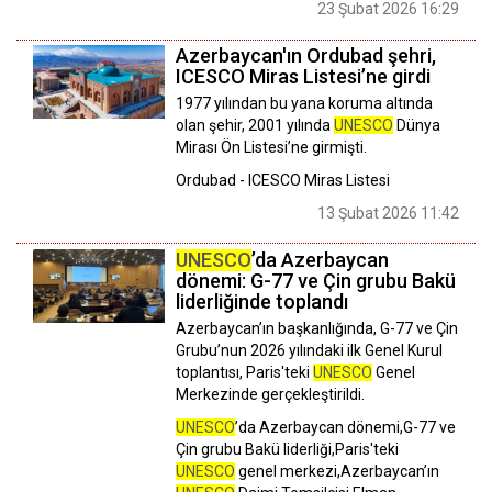
23 Şubat 2026 16:29
Azerbaycan'ın Ordubad şehri,
ICESCO Miras Listesi’ne girdi
1977 yılından bu yana koruma altında
olan şehir, 2001 yılında
UNESCO
Dünya
Mirası Ön Listesi’ne girmişti.
Ordubad - ICESCO Miras Listesi
13 Şubat 2026 11:42
UNESCO
’da Azerbaycan
dönemi: G-77 ve Çin grubu Bakü
liderliğinde toplandı
Azerbaycan’ın başkanlığında, G-77 ve Çin
Grubu’nun 2026 yılındaki ilk Genel Kurul
toplantısı, Paris'teki
UNESCO
Genel
Merkezinde gerçekleştirildi.
UNESCO
’da Azerbaycan dönemi,G-77 ve
Çin grubu Bakü liderliği,Paris'teki
UNESCO
genel merkezi,Azerbaycan’ın