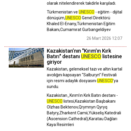
olarak nitelendirerek takdirle karşıladı.
Türkmenistan ve
UNESCO
- eğitim - dijital
dönüşüm,
UNESCO
Genel Direktörü
Khaled El-Enany,Türkmenistan Eğitim
Bakanı,Cumamırat Gurbangeldiyev
26 Mart 2026 12:07
Kazakistan’nın "Kırım'ın Kırk
Batırı" destanı
UNESCO
listesine
giriyor
Kazakistan, geleneksel tazı ve altın kartal
avcılığını kapsayan “Salburyn” Festivali
için resmi adaylık dosyasını
UNESCO
’ya
sundu.
Kazakistan_Kırım'ın Kırk Batırı destanı -
UNESCO
listesi,Kazakistan Başbakanı
Olzhas Bektenov,Qrymnyn Qyryq
Batyry,Zharkent Camii,Yükseliş Katedrali
(Ascension Cathedral),Karatau Dağları
Kaya Resimleri