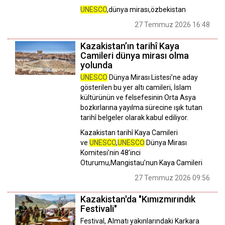
UNESCO
,dünya mirası,özbekistan
27 Temmuz 2026 16:48
Kazakistan’ın tarihî Kaya
Camileri dünya mirası olma
yolunda
UNESCO
Dünya Mirası Listesi’ne aday
gösterilen bu yer altı camileri, İslam
kültürünün ve felsefesinin Orta Asya
bozkırlarına yayılma sürecine ışık tutan
tarihî belgeler olarak kabul ediliyor.
Kazakistan tarihî Kaya Camileri
ve
UNESCO
,
UNESCO
Dünya Mirası
Komitesi’nin 48’inci
Oturumu,Mangistau’nun Kaya Camileri
27 Temmuz 2026 09:56
Kazakistan'da "Kımızmırındık
Festivali"
Festival, Almatı yakınlarındaki Karkara