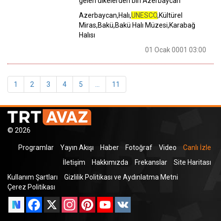
gelen ülkelerden biri Azerbaycan
Azerbaycan,Halı,
UNESCO
,Kültürel
Miras,Bakü,Bakü Halı Müzesi,Karabağ
Halısı
01 Ocak 0001 03:00
1
2
3
4
5
...
11
© 2026
Programlar
Yayın Akışı
Haber
Fotoğraf
Video
Canlı İzle
İletişim
Hakkımızda
Frekanslar
Site Haritası
Kullanım Şartları
Gizlilik Politikası ve Aydınlatma Metni
Çerez Politikası
Facebook
X
Instagram
Pinterest
YouTube
VK