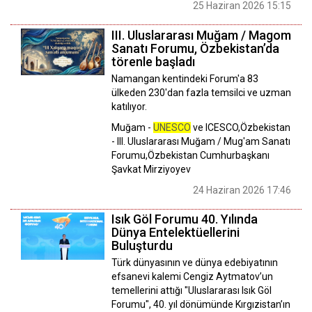
25 Haziran 2026 15:15
III. Uluslararası Muğam / Magom
Sanatı Forumu, Özbekistan’da
törenle başladı
Namangan kentindeki Forum'a 83
ülkeden 230'dan fazla temsilci ve uzman
katılıyor.
Muğam -
UNESCO
ve ICESCO,Özbekistan
- III. Uluslararası Muğam / Mug'am Sanatı
Forumu,Özbekistan Cumhurbaşkanı
Şavkat Mirziyoyev
24 Haziran 2026 17:46
Isık Göl Forumu 40. Yılında
Dünya Entelektüellerini
Buluşturdu
Türk dünyasının ve dünya edebiyatının
efsanevi kalemi Cengiz Aytmatov’un
temellerini attığı "Uluslararası Isık Göl
Forumu", 40. yıl dönümünde Kırgızistan’ın