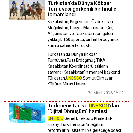
Türkistan’da Dünya Kökpar
Turnuvası görkemli bir finalle
tamamlandı
Kazakistan, Kırgızistan, Özbekistan,
Moğolistan, Rusya, Macaristan, Çin,
Afganistan ve Tacikistan'dan gelen
yaklaşık 150 sporcu, bir hafta boyunca
kumlu sahada ter döktü.
Türkistan’da Dünya Kökpar
Turnuvası,Fuat Erdoğmuş,TİKA
Kazakistan Koordinatörü,atlıların
satrançı,Kazakistan’ın manevi başkenti
Türkistan,
UNESCO
Somut Olmayan
Kültürel Miras Listesi
30 Mart 2026 15:01
Türkmenistan ve
UNESCO
’dan
"Dijital Dönüşüm" hamlesi
UNESCO
Genel Direktörü Khaled El-
Enany, Türkmenistan’ın eğitim
reformlarını "sistemli ve geleceğe odaklı"