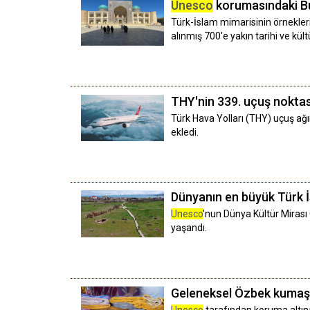
Unesco
korumasındaki Buh
Türk-İslam mimarisinin örnekler
alınmış 700'e yakın tarihi ve kült
THY'nin 339. uçuş noktası
Türk Hava Yolları (THY) uçuş ağın
ekledi.
Dünyanın en büyük Türk İ
Unesco
'nun Dünya Kültür Mirası
yaşandı.
Geleneksel Özbek kumaşı