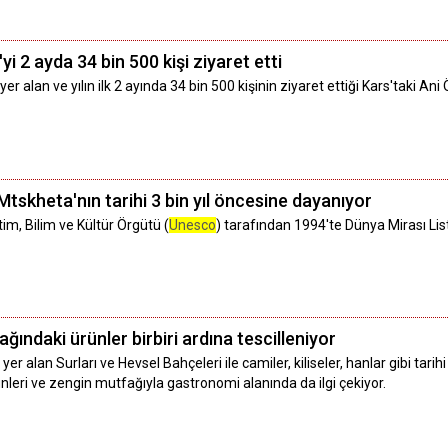
yi 2 ayda 34 bin 500 kişi ziyaret etti
r alan ve yılın ilk 2 ayında 34 bin 500 kişinin ziyaret ettiği Kars'taki An
tskheta'nın tarihi 3 bin yıl öncesine dayanıyor
tim, Bilim ve Kültür Örgütü (
Unesco
) tarafından 1994'te Dünya Mirası Li
ğındaki ürünler birbiri ardına tescilleniyor
yer alan Surları ve Hevsel Bahçeleri ile camiler, kiliseler, hanlar gibi ta
ünleri ve zengin mutfağıyla gastronomi alanında da ilgi çekiyor.