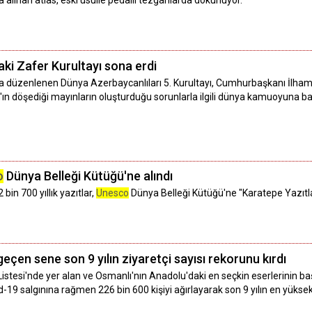
 alınan atlas, eski usulle pedallı tezgahlarda dokunuyor.
ki Zafer Kurultayı sona erdi
a düzenlenen Dünya Azerbaycanlıları 5. Kurultayı, Cumhurbaşkanı İlham
n döşediği mayınların oluşturduğu sorunlarla ilgili dünya kamuoyuna başv
o
Dünya Belleği Kütüğü'ne alındı
 bin 700 yıllık yazıtlar,
Unesco
Dünya Belleği Kütüğü'ne "Karatepe Yazıtlar
geçen sene son 9 yılın ziyaretçi sayısı rekorunu kırdı
istesi'nde yer alan ve Osmanlı'nın Anadolu'daki en seçkin eserlerinin ba
-19 salgınına rağmen 226 bin 600 kişiyi ağırlayarak son 9 yılın en yüksek 