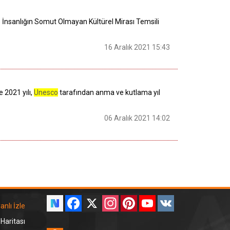
) İnsanlığın Somut Olmayan Kültürel Mirası Temsili
16 Aralık 2021 15:43
 2021 yılı,
Unesco
tarafından anma ve kutlama yıl
06 Aralık 2021 14:02
Facebook
X
Instagram
Pinterest
YouTube
VK
anlı İzle
 Haritası