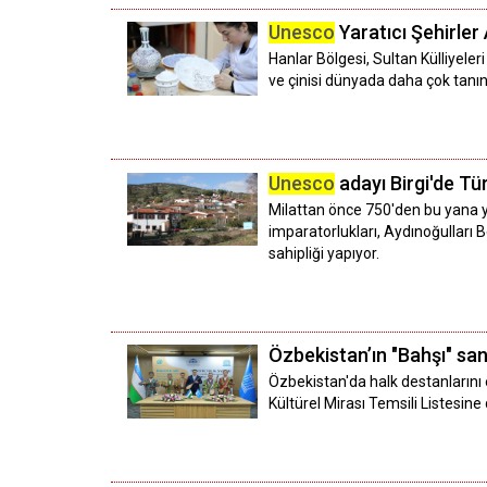
Unesco
Yaratıcı Şehirler 
Hanlar Bölgesi, Sultan Külliyeler
ve çinisi dünyada daha çok tanı
Unesco
adayı Birgi'de Tü
Milattan önce 750'den bu yana yer
imparatorlukları, Aydınoğulları Be
sahipliği yapıyor.
Özbekistan’ın "Bahşı" san
Özbekistan'da halk destanlarını 
Kültürel Mirası Temsili Listesine d