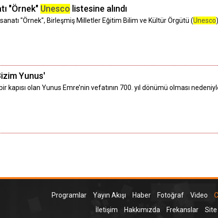
tı "Örnek"
Unesco
listesine alındı
anatı "Örnek", Birleşmiş Milletler Eğitim Bilim ve Kültür Örgütü (
Unesco
Bizim Yunus'
r kapısı olan Yunus Emre’nin vefatının 700. yıl dönümü olması nedeniyle
Programlar
Yayın Akışı
Haber
Fotoğraf
Video
C
İletişim
Hakkımızda
Frekanslar
Site