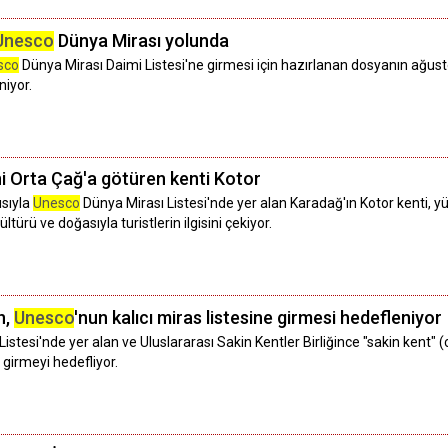
Unesco
Dünya Mirası yolunda
sco
Dünya Mirası Daimi Listesi'ne girmesi için hazırlanan dosyanın ağust
niyor.
ini Orta Çağ'a götüren kenti Kotor
ısıyla
Unesco
Dünya Mirası Listesi'nde yer alan Karadağ'ın Kotor kenti, y
ltürü ve doğasıyla turistlerin ilgisini çekiyor.
n,
Unesco
'nun kalıcı miras listesine girmesi hedefleniyor
istesi'nde yer alan ve Uluslararası Sakin Kentler Birliğince "sakin kent" (
e girmeyi hedefliyor.