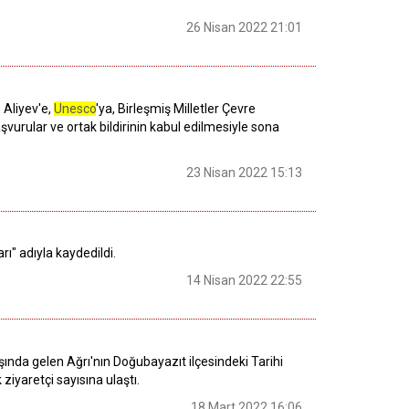
26 Nisan 2022 21:01
 Aliyev'e,
Unesco
'ya, Birleşmiş Milletler Çevre
urular ve ortak bildirinin kabul edilmesiyle sona
23 Nisan 2022 15:13
ı" adıyla kaydedildi.
14 Nisan 2022 22:55
şında gelen Ağrı'nın Doğubayazıt ilçesindeki Tarihi
ziyaretçi sayısına ulaştı.
18 Mart 2022 16:06