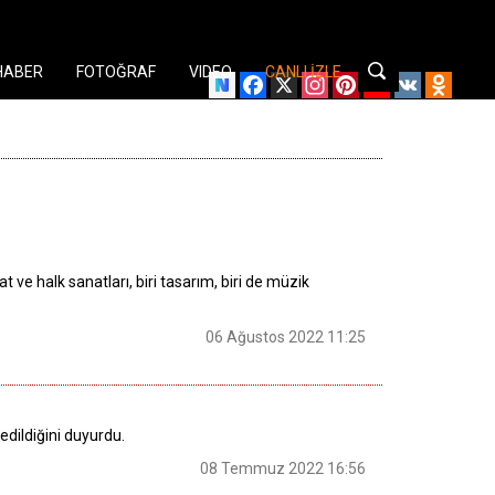
HABER
FOTOĞRAF
VIDEO
CANLI İZLE
Facebook
X
Instagram
Pinterest
YouTube
VK
Odnok
 ve halk sanatları, biri tasarım, biri de müzik
06 Ağustos 2022 11:25
edildiğini duyurdu.
08 Temmuz 2022 16:56