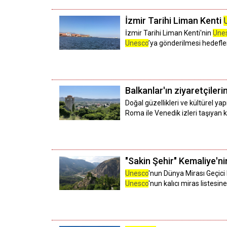
İzmir Tarihi Liman Kenti
İzmir Tarihi Liman Kenti'nin
Une
Unesco
’ya gönderilmesi hedefle
Balkanlar'ın ziyaretçiler
Doğal güzellikleri ve kültürel yap
Roma ile Venedik izleri taşıyan kü
"Sakin Şehir" Kemaliye'ni
Unesco
'nun Dünya Mirası Geçici L
Unesco
'nun kalıcı miras listesin