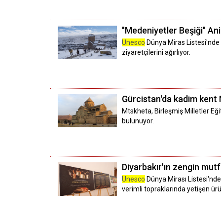
"Medeniyetler Beşiği" Ani'
Unesco
Dünya Miras Listesi'nde ye
ziyaretçilerini ağırlıyor.
Gürcistan'da kadim kent M
Mtskheta, Birleşmiş Milletler Eği
bulunuyor.
Diyarbakır'ın zengin mutfa
Unesco
Dünya Mirası Listesi'nde 
verimli topraklarında yetişen ür