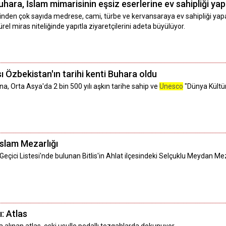
ara, İslam mimarisinin eşsiz eserlerine ev sahipliği yap
inden çok sayıda medrese, cami, türbe ve kervansaraya ev sahipliği yap
ürel miras niteliğinde yapıtla ziyaretçilerini adeta büyülüyor.
 Özbekistan'ın tarihi kenti Buhara oldu
a, Orta Asya'da 2 bin 500 yılı aşkın tarihe sahip ve
Unesco
"Dünya Kültür
slam Mezarlığı
 Geçici Listesi'nde bulunan Bitlis'in Ahlat ilçesindeki Selçuklu Meydan
: Atlas