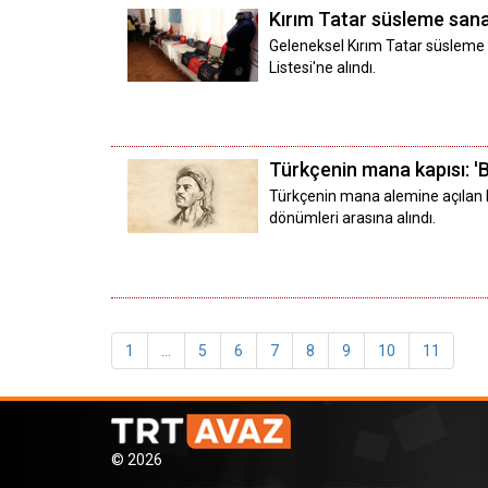
Kırım Tatar süsleme sana
Geleneksel Kırım Tatar süsleme s
Listesi'ne alındı.
Türkçenin mana kapısı: '
Türkçenin mana alemine açılan bi
dönümleri arasına alındı.
1
...
5
6
7
8
9
10
11
© 2026