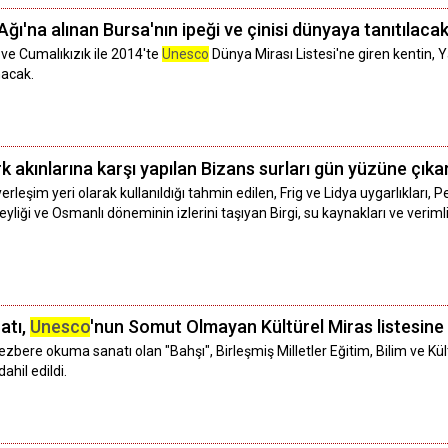
Ağı'na alınan Bursa'nın ipeği ve çinisi dünyaya tanıtılaca
i ve Cumalıkızık ile 2014'te
Unesco
Dünya Mirası Listesi'ne giren kentin, Y
nacak.
rk akınlarına karşı yapılan Bizans surları gün yüzüne çıka
leşim yeri olarak kullanıldığı tahmin edilen, Frig ve Lidya uygarlıkları,
yliği ve Osmanlı döneminin izlerini taşıyan Birgi, su kaynakları ve verimli 
atı,
Unesco
'nun Somut Olmayan Kültürel Miras listesine 
ezbere okuma sanatı olan "Bahşı", Birleşmiş Milletler Eğitim, Bilim ve Kü
ahil edildi.