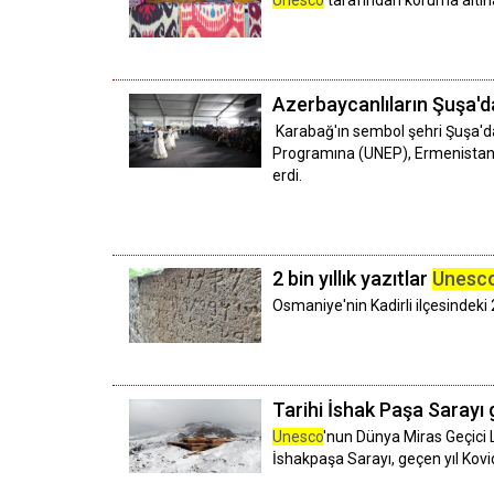
Unesco
tarafından koruma altına
Azerbaycanlıların Şuşa'da
Karabağ'ın sembol şehri Şuşa'd
Programına (UNEP), Ermenistan'ı
erdi.
2 bin yıllık yazıtlar
Unesc
Osmaniye'nin Kadirli ilçesindeki 2
Tarihi İshak Paşa Sarayı 
Unesco
'nun Dünya Miras Geçici L
İshakpaşa Sarayı, geçen yıl Kovid