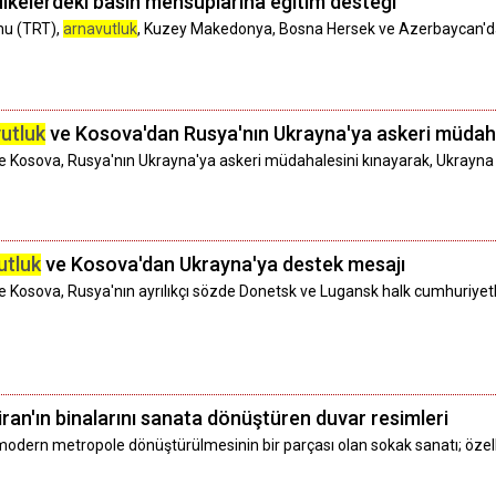
lkelerdeki basın mensuplarına eğitim desteği
mu (TRT),
arnavutluk
, Kuzey Makedonya, Bosna Hersek ve Azerbaycan'dak
utluk
ve Kosova'dan Rusya'nın Ukrayna'ya askeri müdah
e Kosova, Rusya'nın Ukrayna'ya askeri müdahalesini kınayarak, Ukrayna v
utluk
ve Kosova'dan Ukrayna'ya destek mesajı
e Kosova, Rusya'nın ayrılıkçı sözde Donetsk ve Lugansk halk cumhuriyetl
iran'ın binalarını sanata dönüştüren duvar resimleri
 modern metropole dönüştürülmesinin bir parçası olan sokak sanatı; özell