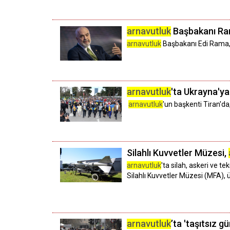
arnavutluk
Başbakanı Rama
arnavutluk
Başbakanı Edi Rama, 
arnavutluk
'ta Ukrayna'ya
arnavutluk
'un başkenti Tiran'da
Silahlı Kuvvetler Müzesi,
arnavutluk
'ta silah, askeri ve t
Silahlı Kuvvetler Müzesi (MFA), ül
arnavutluk
’ta 'taşıtsız g