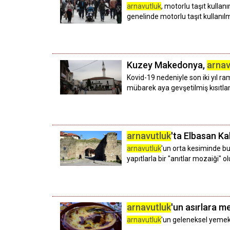
arnavutluk
, motorlu taşıt kullan
genelinde motorlu taşıt kullanı
Kuzey Makedonya,
arnav
Kovid-19 nedeniyle son iki yıl 
mübarek aya gevşetilmiş kısıtlam
arnavutluk
'ta Elbasan Kal
arnavutluk
'un orta kesiminde bul
yapıtlarla bir "anıtlar mozaiği" ol
arnavutluk
'un asırlara m
arnavutluk
'un geleneksel yemekl