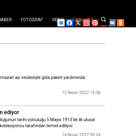
HABER
FOTOĞRAF
VIDEO
CANLI İZLE
Facebook
X
Instagram
Pinterest
YouTube
VK
Odnok
 ramazan ayı vesilesiyle gıda paketi yardımında
15 Nisan 2022 14:08
m ediyor
nculuğunun tarihi yolculuğu 5 Mayıs 1913'de ilk ulusal
oleksiyoncu tarafından temsil ediliyor.
14 Nisan 2022 00:34