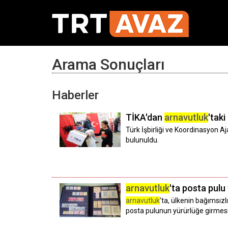
Arama Sonuçları
Haberler
TİKA'dan
arnavutluk
'tak
Türk İşbirliği ve Koordinasyon A
bulunuldu.
arnavutluk
'ta posta pulu
arnavutluk
'ta, ülkenin bağımsızl
posta pulunun yürürlüğe girmesi