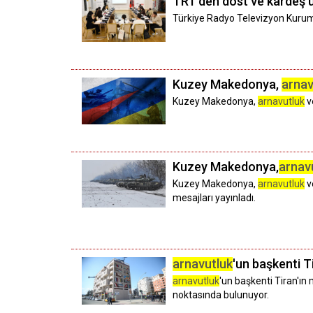
TRT'den dost ve kardeş ü
Türkiye Radyo Televizyon Kuru
Kuzey Makedonya,
arnav
Kuzey Makedonya,
arnavutluk
v
Kuzey Makedonya,
arnav
Kuzey Makedonya,
arnavutluk
v
mesajları yayınladı.
arnavutluk
'un başkenti T
arnavutluk
'un başkenti Tiran'ın
noktasında bulunuyor.