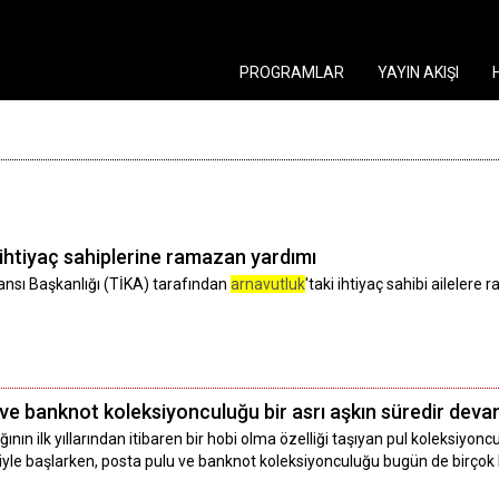
PROGRAMLAR
YAYIN AKIŞI
i ihtiyaç sahiplerine ramazan yardımı
jansı Başkanlığı (TİKA) tarafından
arnavutluk
'taki ihtiyaç sahibi ailelere
 ve banknot koleksiyonculuğu bir asrı aşkın süredir deva
ığının ilk yıllarından itibaren bir hobi olma özelliği taşıyan pul koleksiyo
yle başlarken, posta pulu ve banknot koleksiyonculuğu bugün de birçok k