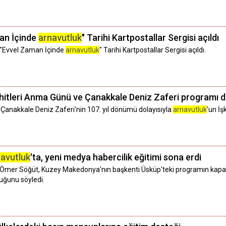
man İçinde
arnavutluk
" Tarihi Kartpostallar Sergisi açıldı
, "Evvel Zaman İçinde
arnavutluk
" Tarihi Kartpostallar Sergisi açıldı.
ehitleri Anma Günü ve Çanakkale Deniz Zaferi programı 
Çanakkale Deniz Zaferi'nin 107. yıl dönümü dolayısıyla
arnavutluk
'un İ
avutluk
'ta, yeni medya habercilik eğitimi sona erdi
Ömer Söğüt, Kuzey Makedonya'nın başkenti Üsküp'teki programın kapanış
duğunu söyledi.