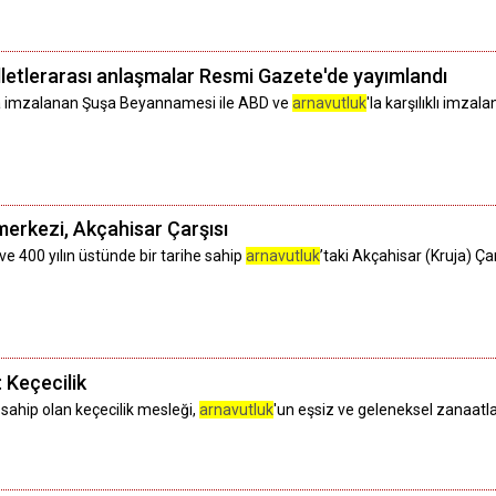
letlerarası anlaşmalar Resmi Gazete'de yayımlandı
a imzalanan Şuşa Beyannamesi ile ABD ve
arnavutluk
'la karşılıklı imza
 merkezi, Akçahisar Çarşısı
e 400 yılın üstünde bir tarihe sahip
arnavutluk
’taki Akçahisar (Kruja) Ça
: Keçecilik
sahip olan keçecilik mesleği,
arnavutluk
'un eşsiz ve geleneksel zanaatlar