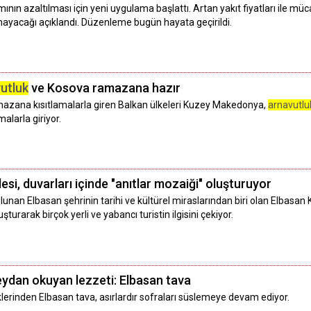
ımının azaltılması için yeni uygulama başlattı. Artan yakıt fiyatları ile 
lmayacağı açıklandı. Düzenleme bugün hayata geçirildi.
utluk
ve Kosova ramazana hazır
ramazana kısıtlamalarla giren Balkan ülkeleri Kuzey Makedonya,
arnavutlu
alarla giriyor.
esi, duvarları içinde "anıtlar mozaiği" oluşturuyor
unan Elbasan şehrinin tarihi ve kültürel miraslarından biri olan Elbasan Kale
uşturarak birçok yerli ve yabancı turistin ilgisini çekiyor.
eydan okuyan lezzeti: Elbasan tava
erinden Elbasan tava, asırlardır sofraları süslemeye devam ediyor.