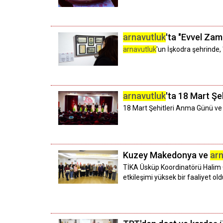
arnavutluk
'ta "Evvel Za
arnavutluk
'un İşkodra şehrinde
arnavutluk
'ta 18 Mart Ş
18 Mart Şehitleri Anma Günü ve 
Kuzey Makedonya ve
arn
TİKA Üsküp Koordinatörü Halim 
etkileşimi yüksek bir faaliyet ol