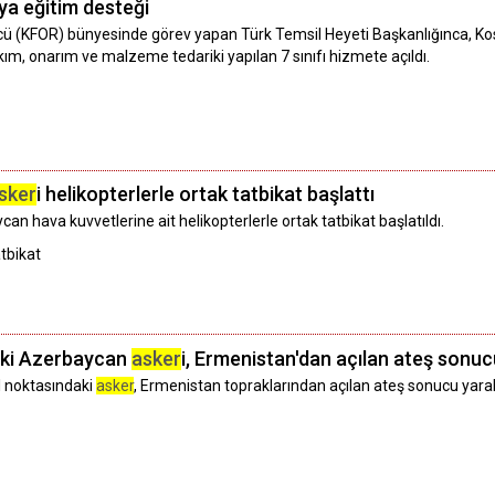
ya eğitim desteği
ü (KFOR) bünyesinde görev yapan Türk Temsil Heyeti Başkanlığınca, Ko
m, onarım ve malzeme tedariki yapılan 7 sınıfı hizmete açıldı.
sker
i helikopterlerle ortak tatbikat başlattı
n hava kuvvetlerine ait helikopterlerle ortak tatbikat başlatıldı.
tbikat
aki Azerbaycan
asker
i, Ermenistan'dan açılan ateş sonuc
l noktasındaki
asker
, Ermenistan topraklarından açılan ateş sonucu yaral