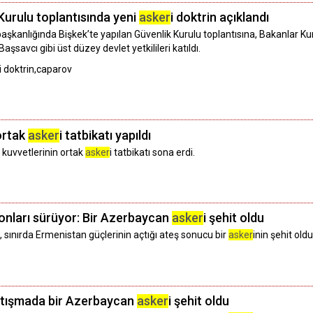
 Kurulu toplantısında yeni
asker
i doktrin açıklandı
kanlığında Bişkek’te yapılan Güvenlik Kurulu toplantısına, Bakanlar Kur
savcı gibi üst düzey devlet yetkilileri katıldı.
i doktrin,caparov
ortak
asker
i tatbikatı yapıldı
 kuvvetlerinin ortak
asker
i tatbikatı sona erdi.
onları sürüyor: Bir Azerbaycan
asker
i şehit oldu
ınırda Ermenistan güçlerinin açtığı ateş sonucu bir
asker
inin şehit ol
çatışmada bir Azerbaycan
asker
i şehit oldu