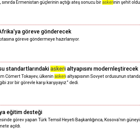
ınırda Ermenistan güçlerinin açtığı ateş sonucu bir
asker
inin şehit ol
 Afrika'ya göreve gönderecek
 kıtasına göreve göndermeye hazırlanıyor.
su standartlarındaki
asker
i altyapısını modernleştirecek
ım Cömert Tokayev, ülkenin
asker
i altyapısının Sovyet ordusunun standar
 zor bir görevle karşı karşıyayız.” dedi.
ya eğitim desteği
sinde görev yapan Türk Temsil Heyeti Başkanlığınca, Kosova'nın güneyi
mete açıldı.