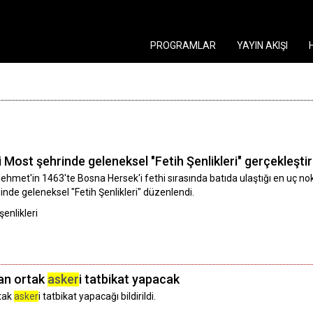
PROGRAMLAR
YAYIN AKIŞI
Most şehrinde geleneksel "Fetih Şenlikleri" gerçekleştiri
hmet'in 1463'te Bosna Hersek'i fethi sırasında batıda ulaştığı en uç no
inde geleneksel "Fetih Şenlikleri" düzenlendi.
enlikleri
an ortak
asker
i tatbikat yapacak
rtak
asker
i tatbikat yapacağı bildirildi.