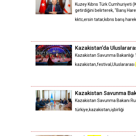
Kuzey Kıbrıs Türk Cumhuriyeti 
getirdiğini belirterek, "Barış Har
kktc,ersin tatar,kıbrıs barış harek
Kazakistan’da Uluslarara
Kazakistan Savunma Bakanlığı 1'
kazakistan,festival,Uluslararası
Kazakistan Savunma Baka
Kazakistan Savunma Bakanı Rusla
türkiye,kazakistan,işbirliği