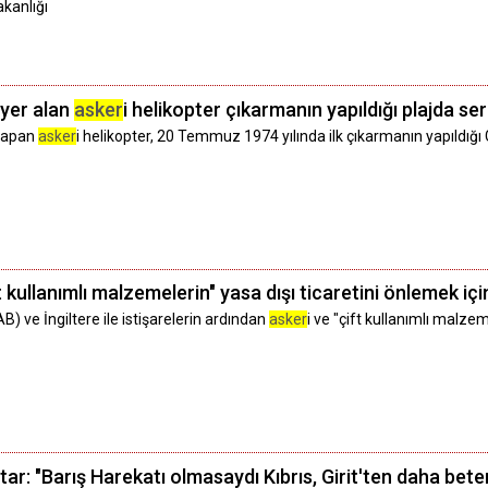
kanlığı
 yer alan
asker
i helikopter çıkarmanın yapıldığı plajda ser
 yapan
asker
i helikopter, 20 Temmuz 1974 yılında ilk çıkarmanın yapıldığı
ft kullanımlı malzemelerin" yasa dışı ticaretini önlemek içi
AB) ve İngiltere ile istişarelerin ardından
asker
i ve "çift kullanımlı malzem
: "Barış Harekatı olmasaydı Kıbrıs, Girit'ten daha beter