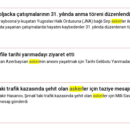
jacka çatışmalarının 31. yılında anma töreni düzenlendi
raybosna'yı kuşatan Yugoslav Halk Ordusuna (JNA) bağlı Sırp
asker
ler 
a yaşanan çatışmalarda hayatını kaybedenler 31. yılında düzenlenen tör
le tarihi yarımadayı ziyaret etti
olan Azerbaycan
asker
inin anısını yaşatmak için Tarihi Gelibolu Yarımada
ki trafik kazasında şehit olan
asker
ler için taziye mesajı
r Hasanov, Şırnak'taki trafik kazasında şehit olan
asker
ler için Milli
mesajı gönderdi.