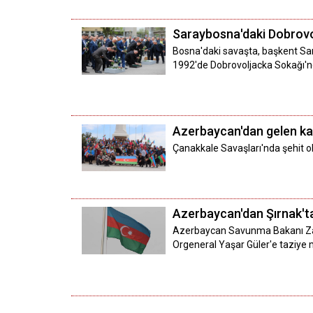
Saraybosna'daki Dobrovol
Bosna'daki savaşta, başkent Sa
1992'de Dobrovoljacka Sokağı'nd
Azerbaycan'dan gelen kafi
Çanakkale Savaşları'nda şehit 
Azerbaycan'dan Şırnak'ta
Azerbaycan Savunma Bakanı Zaki
Orgeneral Yaşar Güler'e taziye 