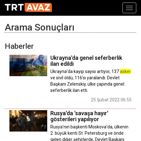
Toggl
navig
Arama Sonuçları
Haberler
Ukrayna'da genel seferberlik
ilan edildi
Ukrayna'da kayıp sayısı artıyor, 137
asker
ve sivil öldü, 116'sı yaralandı. Devlet
Başkanı Zelenskiy, ülke çapında genel
seferberlik ilan etti.
25 Şubat 2022 06:55
Rusya'da 'savaşa hayır'
gösterileri yapılıyor
Rusya'nın başkenti Moskova'da, ülkenin
2. büyük kenti St. Petersburg ve önde
gelen diğer şehirlerde, Devlet Başkanı