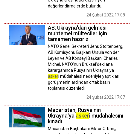
Ukrayna arasındaki krize ilişkin
değerlendirmelerde bulundu.
24 Şubat 2022 17:08
AB: Ukrayna'dan gelmesi
muhtemel mülteciler için
tamamen hazırız
NATO Genel Sekreteri Jens Stoltenberg,
AB Komisyonu Başkanı Ursula von der
Leyen ve AB Konseyi Başkanı Charles
Michel, NATO'nun Brüksel'deki ana
karargahında Rusya'nın Ukrayna'ya
asker
i müdahalesi nedeniyle yaptıkları
görüşmenin ardından ortak basın
toplantısı düzenledi.
24 Şubat 2022 17:07
Macaristan, Rusya'nın
Ukrayna'ya
asker
î müdahalesini
kınadı
Macaristan Başbakanı Viktor Orban,,