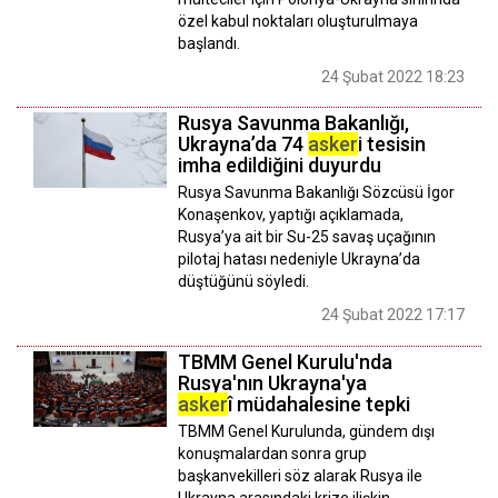
özel kabul noktaları oluşturulmaya
başlandı.
24 Şubat 2022 18:23
Rusya Savunma Bakanlığı,
Ukrayna’da 74
asker
i tesisin
imha edildiğini duyurdu
Rusya Savunma Bakanlığı Sözcüsü İgor
Konaşenkov, yaptığı açıklamada,
Rusya’ya ait bir Su-25 savaş uçağının
pilotaj hatası nedeniyle Ukrayna’da
düştüğünü söyledi.
24 Şubat 2022 17:17
TBMM Genel Kurulu'nda
Rusya'nın Ukrayna'ya
asker
î müdahalesine tepki
TBMM Genel Kurulunda, gündem dışı
konuşmalardan sonra grup
başkanvekilleri söz alarak Rusya ile