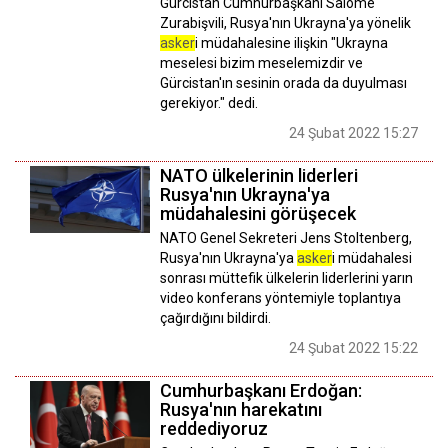
Gürcistan Cumhurbaşkanı Salome
Zurabişvili, Rusya'nın Ukrayna'ya yönelik
asker
i müdahalesine ilişkin "Ukrayna
meselesi bizim meselemizdir ve
Gürcistan'ın sesinin orada da duyulması
gerekiyor." dedi.
24 Şubat 2022 15:27
NATO ülkelerinin liderleri
Rusya'nın Ukrayna'ya
müdahalesini görüşecek
NATO Genel Sekreteri Jens Stoltenberg,
Rusya'nın Ukrayna'ya
asker
i müdahalesi
sonrası müttefik ülkelerin liderlerini yarın
video konferans yöntemiyle toplantıya
çağırdığını bildirdi.
24 Şubat 2022 15:22
Cumhurbaşkanı Erdoğan:
Rusya'nın harekatını
reddediyoruz