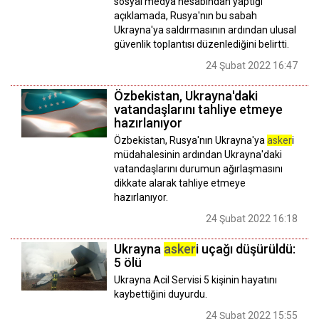
sosyal medya hesabından yaptığı
açıklamada, Rusya'nın bu sabah
Ukrayna'ya saldırmasının ardından ulusal
güvenlik toplantısı düzenlediğini belirtti.
24 Şubat 2022 16:47
Özbekistan, Ukrayna'daki
vatandaşlarını tahliye etmeye
hazırlanıyor
Özbekistan, Rusya'nın Ukrayna'ya
asker
i
müdahalesinin ardından Ukrayna'daki
vatandaşlarını durumun ağırlaşmasını
dikkate alarak tahliye etmeye
hazırlanıyor.
24 Şubat 2022 16:18
Ukrayna
asker
i uçağı düşürüldü:
5 ölü
Ukrayna Acil Servisi 5 kişinin hayatını
kaybettiğini duyurdu.
24 Şubat 2022 15:55