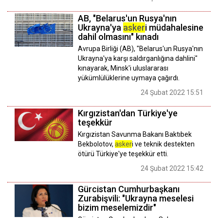
AB, "Belarus'un Rusya'nın
Ukrayna'ya
asker
i müdahalesine
dahil olmasını" kınadı
Avrupa Birliği (AB), "Belarus'un Rusya'nın
Ukrayna'ya karşı saldırganlığına dahlini"
kınayarak, Minsk'i uluslararası
yükümlülüklerine uymaya çağırdı.
24 Şubat 2022 15:51
Kırgızistan'dan Türkiye'ye
teşekkür
Kırgızistan Savunma Bakanı Baktıbek
Bekbolotov,
asker
i ve teknik destekten
ötürü Türkiye'ye teşekkür etti.
24 Şubat 2022 15:42
Gürcistan Cumhurbaşkanı
Zurabişvili: "Ukrayna meselesi
bizim meselemizdir"