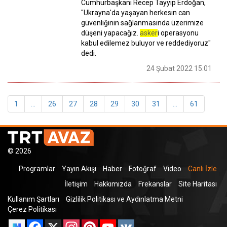
Cumhurbaşkanı Recep Tayyip Erdoğan,
"Ukrayna'da yaşayan herkesin can
güvenliğinin sağlanmasında üzerimize
düşeni yapacağız.
asker
i operasyonu
kabul edilemez buluyor ve reddediyoruz"
dedi.
24 Şubat 2022 15:01
1
...
26
27
28
29
30
31
...
61
© 2026
Programlar
Yayın Akışı
Haber
Fotoğraf
Video
Canlı İzle
İletişim
Hakkımızda
Frekanslar
Site Haritası
Kullanım Şartları
Gizlilik Politikası ve Aydınlatma Metni
Çerez Politikası
Facebook
X
Instagram
Pinterest
YouTube
VK