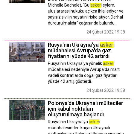
Michelle Bachelet, "Bu
asker
i eylem,
uluslararası hukuku açıkça ihlal ediyor ve
sayısız sivilin hayatını riske atıyor. Derhal
durdurulmalıdır" çağrısında bulundu.
24 Şubat 2022 19:38
Rusya'nın Ukrayna'ya
asker
i
müdahalesi Avrupa'da gaz
fiyatlarını yüzde 42 artırdı
Rusya'nın Ukrayna'ya yönelik
asker
i
müdahalesi nedeniyle Avrupa'da mart
vadeli kontratlarda doğal gaz fiyatları
yüzde 42 artış gösterdi.
24 Şubat 2022 19:38
Polonya'da Ukraynalı mülteciler
için kabul noktaları
oluşturulmaya başlandı
Rusya'nın Ukrayna'ya
asker
i
müdahalesinden kaçan Ukraynalı
mülteciler için Polonya-Ukrayna sınırında