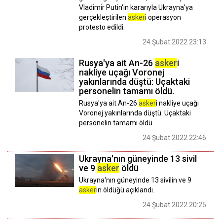
Vladimir Putin'in kararıyla Ukrayna'ya
gerçekleştirilen
asker
i operasyon
protesto edildi.
24 Şubat 2022 23:13
Rusya'ya ait An-26
asker
i
nakliye uçağı Voronej
yakınlarında düştü: Uçaktaki
personelin tamamı öldü.
Rusya'ya ait An-26
asker
i nakliye uçağı
Voronej yakınlarında düştü. Uçaktaki
personelin tamamı öldü.
24 Şubat 2022 22:46
Ukrayna'nın güneyinde 13 sivil
ve 9
asker
öldü
Ukrayna'nın güneyinde 13 sivilin ve 9
asker
in öldüğü açıklandı.
24 Şubat 2022 20:25