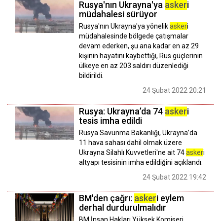
Rusya'nın Ukrayna'ya
asker
i
müdahalesi sürüyor
Rusya'nın Ukrayna'ya yönelik
asker
i
müdahalesinde bölgede çatışmalar
devam ederken, şu ana kadar en az 29
kişinin hayatını kaybettiği, Rus güçlerinin
ülkeye en az 203 saldırı düzenlediği
bildirildi.
24 Şubat 2022 20:21
Rusya: Ukrayna’da 74
asker
i
tesis imha edildi
Rusya Savunma Bakanlığı, Ukrayna’da
11 hava sahası dahil olmak üzere
Ukrayna Silahlı Kuvvetleri'ne ait 74
asker
i
altyapı tesisinin imha edildiğini açıklandı.
24 Şubat 2022 19:42
BM'den çağrı:
asker
i eylem
derhal durdurulmalıdır
BM İnsan Hakları Yüksek Komiseri