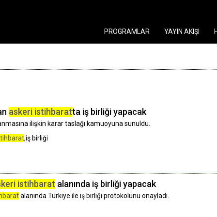
PROGRAMLAR
YAYIN AKIŞI
an
askeri istihbarat
ta iş birliği yapacak
aylanmasına ilişkin karar taslağı kamuoyuna sunuldu.
stihbarat
,iş birliği
keri istihbarat
alanında iş birliği yapacak
ihbarat
alanında Türkiye ile iş birliği protokolünü onayladı.