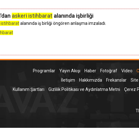
n'dan
askeri istihbarat
alanında işbirliği
 istihbarat
alanında iş birliği öngören anlaşma imzaladı.
tihbarat
Programlar
Yayın Akışı
Haber
Fotoğraf
Video
C
İletişim
Hakkımızda
Frekanslar
Site
Kullanım Şartları
Gizlilik Politikası ve Aydınlatma Metni
Çerez Po
T