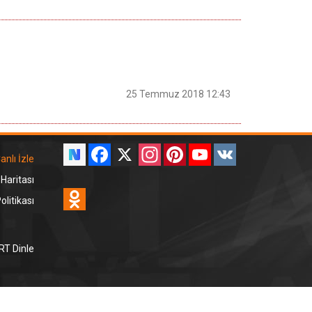
25 Temmuz 2018 12:43
Facebook
X
Instagram
Pinterest
YouTube
VK
anlı İzle
 Haritası
Odnoklassniki
litikası
RT Dinle