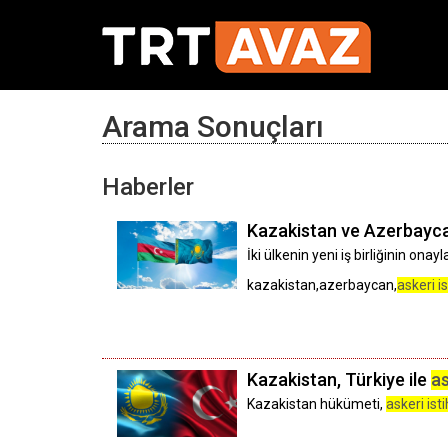
Arama Sonuçları
Haberler
Kazakistan ve Azerbayc
İki ülkenin yeni iş birliğinin on
kazakistan,azerbaycan,
askeri i
Kazakistan, Türkiye ile
as
Kazakistan hükümeti,
askeri ist