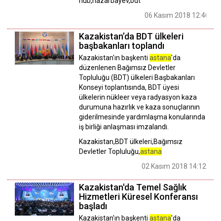
hub,nazarbayev,bdt
06 Kasım 2018 12:46
Kazakistan’da BDT ülkeleri
başbakanları toplandı
Kazakistan'ın başkenti
astana
'da
düzenlenen Bağımsız Devletler
Topluluğu (BDT) ülkeleri Başbakanları
Konseyi toplantısında, BDT üyesi
ülkelerin nükleer veya radyasyon kaza
durumuna hazırlık ve kaza sonuçlarının
giderilmesinde yardımlaşma konularında
iş birliği anlaşması imzalandı.
Kazakistan,BDT ülkeleri,Bağımsız
Devletler Topluluğu,
astana
02 Kasım 2018 14:12
Kazakistan'da Temel Sağlık
Hizmetleri Küresel Konferansı
başladı
Kazakistan'ın başkenti
astana
'da