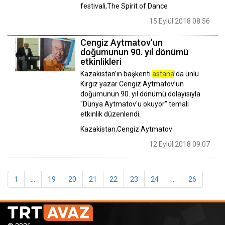
festivali,The Spirit of Dance
15 Eylül 2018 08:56
Cengiz Aytmatov'un
doğumunun 90. yıl dönümü
etkinlikleri
Kazakistan’ın başkenti
astana
’da ünlü
Kırgız yazar Cengiz Aytmatov’un
doğumunun 90. yıl dönümü dolayısıyla
"Dünya Aytmatov'u okuyor" temalı
etkinlik düzenlendi.
Kazakistan,Cengiz Aytmatov
12 Eylül 2018 09:07
1
...
19
20
21
22
23
24
...
26