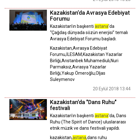
Kazakistan’da Avrasya Edebiyat
Forumu
Kazakistan’ın başkenti
astana
’da
“Çağdaş dünyada sözün enerjisi” temalı
Avrasya Edebiyat Forumu başladı.
Kazakistan,Avrasya Edebiyat
Forumu,İLESAM,Kazakistan Yazarlar
Birliği,Arıstanbek Muhamediulı,Nuri
Parmaksız,Avrasya Yazarlar
Birliği,Yakup Ömeroğlu,Oljas
Suleymenov
20 Eylül 2018 13:44
Kazakistan'da "Dans Ruhu"
festivali
Kazakistan'ın başkenti
astana
'da, Dans
Ruhu (The Spirit of Dance) uluslararası
etnik müzik ve dans festivali yapıldı.
kazakistan,
astana
,dans ruhu