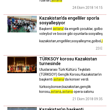
fuarları,
astana
24 Ekim 2018 14:15
Kazakistan'da engelliler sporla
sosyalleşiyor
Başkent
astana
'da engelli çocuklar, golbol, ot
voleybol ve bocce gibi oyunlarla sosyalleşiyor.
kazakistan,engelliler,sosyalleşme,golbol,
asta
23 Ekim 
TÜRKSOY korosu Kazakistan
turnesinde
Uluslararası Türk Kültürü Teşkilatı
(TÜRKSOY) Gençlik Korosu Kazakistan'ın
başkenti
astana
'da konser verdi.
türksoy,konser,kazakistan,gençlik
korosu,
astana
,
astana
opera salonu
21 Ekim 2018 09:35
Kazakistan'ın başkenti