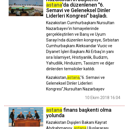
astana
'da düzenlenen "6.
Semavi ve Geleneksel Dinler
Liderleri Kongresi" başladı.
Kazakistan Cumhurbaşkanı Nursultan
Nazarbayev’in himayelerinde
gerçekleştirilen ve Barış ve Uyum
Sarayı'nda düzenlen kongreye, Sırbistan
Cumhurbaşkanı Aleksandar Vucic ve
Diyanet İşleri Başkanı Ali Erbaş'ın yanı
sıra İslamiyet, Hristiyanlık, Budizm,
Yahudilik, Hinduizm, Taosizm ve diğer
dinlerden temsilciler katıldı.
Kazakistan,
astana
,"6. Semavi ve
Geleneksel Dinler Liderleri
Kongresi",Nursultan Nazarbayev
10 Ekim 2018 16:04
astana
finans başkenti olma
yolunda
Kazakistan Dışişleri Bakanı Kayrat
Abdrahmanov,
astana
Uluslararası