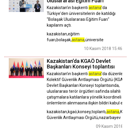
Uluslararası Eğitim Fuarı"
Kazakistan'ın başkenti
astana
'da
Türkiye'den üniversitelerin de katıldığı
"Bolaşak Uluslararası Eğitim Fuarı"
kapılarını açtı.
kazakistan,eğitim
fuarı,bolaşak,
astana
,üniversite
10 Kasım 2018 15:46
Kazakistan’da KGAÖ Devlet
Başkanları Konseyi toplantısı
Kazakistan’ın başkenti
astana
’da düzenlenen
Kolektif Güvenlik Antlaşması Örgütü (KGAÖ)
Devlet Başkanları Konseyi toplantısında,
uluslararası terör örgütleri safında silahlı
çatışmalara katılanlara yönelik koordineli
önlemlerin alınmasına ilişkin bildiri kabul edildi.
kazakistan,kgaö,konsey,toplantı,
astana
,Kolekt
Güvenlik Antlaşması Örgütü,nazarbayev
09 Kasım 2018 07: