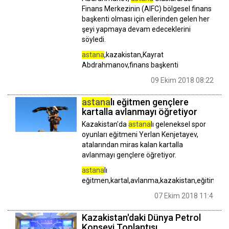
Finans Merkezinin (AIFC) bölgesel finans
başkenti olması için ellerinden gelen her
şeyi yapmaya devam edeceklerini
söyledi.
astana
,kazakistan,Kayrat
Abdrahmanov,finans başkenti
09 Ekim 2018 08:22
astana
lı eğitmen gençlere
kartalla avlanmayı öğretiyor
Kazakistan'da
astana
lı geleneksel spor
oyunları eğitmeni Yerlan Kenjetayev,
atalarından miras kalan kartalla
avlanmayı gençlere öğretiyor.
astana
lı
eğitmen,kartal,avlanma,kazakistan,eğitim
07 Ekim 2018 11:46
Kazakistan'daki Dünya Petrol
Konseyi Toplantısı