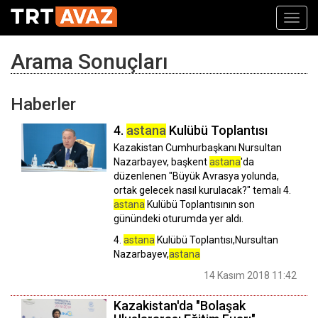
Toggl
navig
Arama Sonuçları
Haberler
4.
astana
Kulübü Toplantısı
Kazakistan Cumhurbaşkanı Nursultan
Nazarbayev, başkent
astana
'da
düzenlenen "Büyük Avrasya yolunda,
ortak gelecek nasıl kurulacak?" temalı 4.
astana
Kulübü Toplantısının son
günündeki oturumda yer aldı.
4.
astana
Kulübü Toplantısı,Nursultan
Nazarbayev,
astana
14 Kasım 2018 11:42
Kazakistan'da "Bolaşak