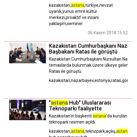
kazakistan,
astana
,türkiye,nevzat
uyanık,yunus emre kültür
merkezi,proaktif ve insani
yaklaşım,seminer
06 Kasım 2018 15:52
Kazakistan Cumhurbaşkanı Nazarba
Başbakanı Ratas ile görüştü
Kazakistan Cumhurbaşkanı Nursultan Nazarb
temaslarda bulunmak üzere ülkeye gelen Est
Ratas ile görüştü.
kazakistan,nazarbayev,estonya,ratas,görüşm
"
astana
Hub" Uluslararası
Teknoparkı faaliyette
Kazakistan'ın başkenti
astana
'da kurulan
teknopark resmen açıldı.
kazakistan,
astana
,teknopark,açılış,
astana