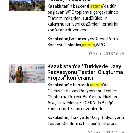
Kazakistan'ın başkenti
astana
'da dün
başlayan WPC toplantısı çerçevesinde
"Yatırım imkanları, sürdürülebilir
kalkınma için yeni çözümler" temalı bir
konferans düzenlendi.
Kazakistan,Bozumbayev,Dünya Petrol
Konseyi Toplantısı,
astana
,WPC
02 Ekim 2018 16:25
Kazakistan'da "Türkiye’de Uzay
Radyasyonu Testleri Oluşturma
Projesi" konferansı
Kazakistan'ın başkenti
astana
'da
"Türkiye’de Uzay Radyasyonu Testleri
Oluşturma Projesi: Bir Avrupa Nükleer
Araştırma Merkezi (CERN) İş Birliği”
konulu konferans düzenlendi.
Kazakistan,"Türkiye’de Uzay Radyasyonu
Testleri Oluşturma Projesi" konferansı
24 Eylül 2018 13:28