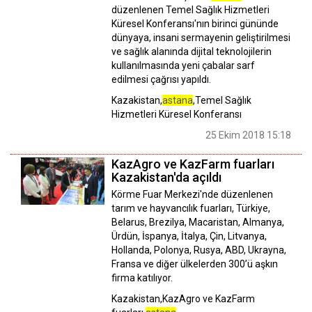
düzenlenen Temel Sağlık Hizmetleri
Küresel Konferansı'nın birinci gününde
dünyaya, insani sermayenin geliştirilmesi
ve sağlık alanında dijital teknolojilerin
kullanılmasında yeni çabalar sarf
edilmesi çağrısı yapıldı.
Kazakistan,
astana
,Temel Sağlık
Hizmetleri Küresel Konferansı
25 Ekim 2018 15:18
KazAgro ve KazFarm fuarları
Kazakistan'da açıldı
Körme Fuar Merkezi'nde düzenlenen
tarım ve hayvancılık fuarları, Türkiye,
Belarus, Brezilya, Macaristan, Almanya,
Ürdün, İspanya, İtalya, Çin, Litvanya,
Hollanda, Polonya, Rusya, ABD, Ukrayna,
Fransa ve diğer ülkelerden 300’ü aşkın
firma katılıyor.
Kazakistan,KazAgro ve KazFarm