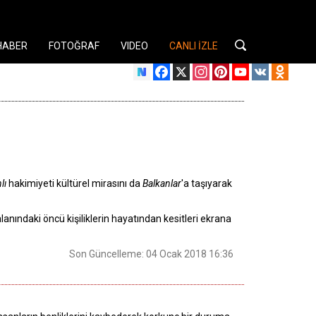
HABER
FOTOĞRAF
VIDEO
CANLI İZLE
Facebook
X
Instagram
Pinterest
YouTube
VK
Odnok
lı
hakimiyeti kültürel mirasını da
Balkanlar
'a taşıyarak
anındaki öncü kişiliklerin hayatından kesitleri ekrana
Son Güncelleme: 04 Ocak 2018 16:36