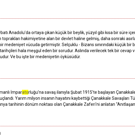
ybatı Anadolu’da ortaya çıkan küçük bir beylik, yüzyıl gibi kısa bir süre 
 toprakları hakimiyetine alan bir devlet haline gelmiş, daha sonraki asır
bir medeniyet vücuda getirmiştir. Selçuklu - Bizans sınırındaki küçük bir 
i tarihçileri hala meşgul eden bir sorudur. Aslında verilecek tek bir cevap
udur. Ve bu işte bir medeniyetin öyküsüdür.
smanlı İmpar
ato
rluğu’na savaş ilanıyla Şubat 1915’te başlayan Çanakkale
nuçlandı. Yarım milyon insanın hayatını kaybettiği Çanakkale Savaşları Tü
a dünya tarihinin dönüm noktası olan Çanakkale Zaferi'ni anlatan "Anıtlaş
m