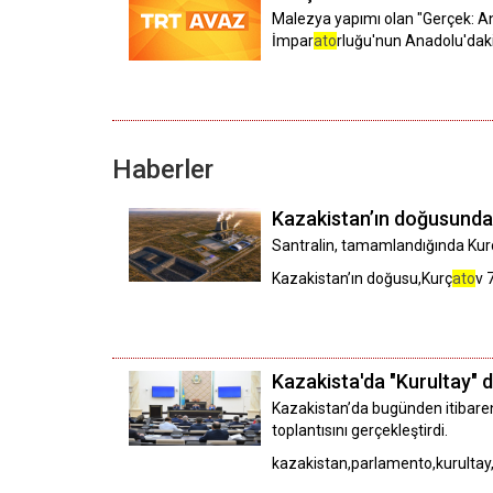
Malezya yapımı olan "Gerçek: An
İmpar
ato
rluğu'nun Anadolu'daki i
Haberler
Kazakistan’ın doğusunda 7
Santralin, tamamlandığında Kur
Kazakistan’ın doğusu,Kurç
ato
v 
Kazakista'da "Kurultay" 
Kazakistan’da bugünden itibaren
toplantısını gerçekleştirdi.
kazakistan,parlamento,kurulta