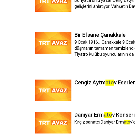
Dünyaca ünlü yazar Cengiz Ay
gelişlerini anlatıyor. Vahşetin 
Bir Efsane Çanakkale
9 Ocak 1916... Çanakkale 9 Oca
düşmanın tamamen temizlendiği 9
Tiyatro Kulübü oyuncularının da 
Cengiz Aytm
ato
v Eserler
Daniyar Erm
ato
v Konseri
Kırgız sanatçı Daniyar Erm
ato
v'