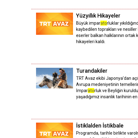
Yüzyıllık Hikayeler
Büyük impar
ato
rluklar yıkıldığı
kaybedilen toprakları ve nesiller
eserler balkan halklarının ortak 
hikayeleri kaldı.
Turandakiler
TRT Avaz ekibi Japonya’dan açık
Avrupa medeniyetinin temellerin
İmpar
ato
rluk ve Beyliğin kuruld
yaşadığımız insanlık tarihinin e
İstiklalden İstikbale
Programda, tarihle birlikte varo