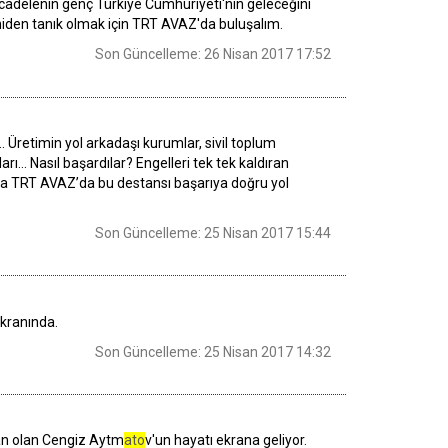
ücadelenin genç Türkiye Cumhuriyeti'nin geleceğini
 yeniden tanık olmak için TRT AVAZ'da buluşalım.
Son Güncelleme: 26 Nisan 2017 17:52
… Üretimin yol arkadaşı kurumlar, sivil toplum
rı… Nasıl başardılar? Engelleri tek tek kaldıran
uma TRT AVAZ’da bu destansı başarıya doğru yol
Son Güncelleme: 25 Nisan 2017 15:44
ekranında.
Son Güncelleme: 25 Nisan 2017 14:32
dan olan Cengiz Aytm
ato
v'un hayatı ekrana geliyor.