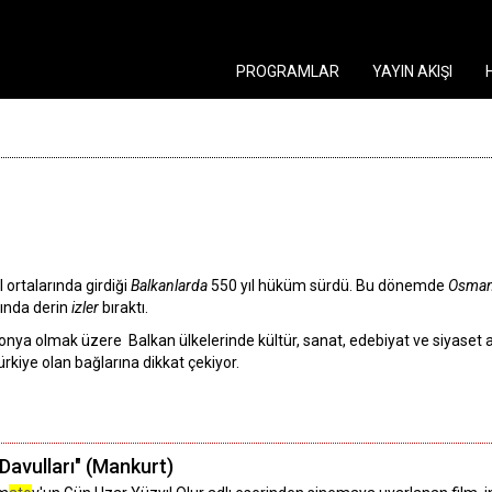
PROGRAMLAR
YAYIN AKIŞI
l ortalarında girdiği
Balkanlarda
550 yıl hüküm sürdü. Bu dönemde
Osman
anında derin
izler
bıraktı.
nya olmak üzere Balkan ülkelerinde kültür, sanat, edebiyat ve siyaset al
rkiye olan bağlarına dikkat çekiyor.
Davulları" (Mankurt)