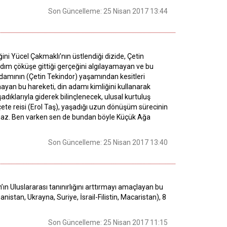
Son Güncelleme: 25 Nisan 2017 13:44
ni Yücel Çakmaklı’nın üstlendiği dizide, Çetin
dım çöküşe gittiği gerçeğini algılayamayan ve bu
damının (Çetin Tekindor) yaşamından kesitleri
ımayan bu hareketi, din adamı kimliğini kullanarak
klarıyla giderek bilinçlenecek, ulusal kurtuluş
çete reisi (Erol Taş), yaşadığı uzun dönüşüm sürecinin
olmaz. Ben varken sen de bundan böyle Küçük Ağa
Son Güncelleme: 25 Nisan 2017 13:40
n Uluslararası tanınırlığını arttırmayı amaçlayan bu
stan, Ukrayna, Suriye, İsrail-Filistin, Macaristan), 8
Son Güncelleme: 25 Nisan 2017 11:15