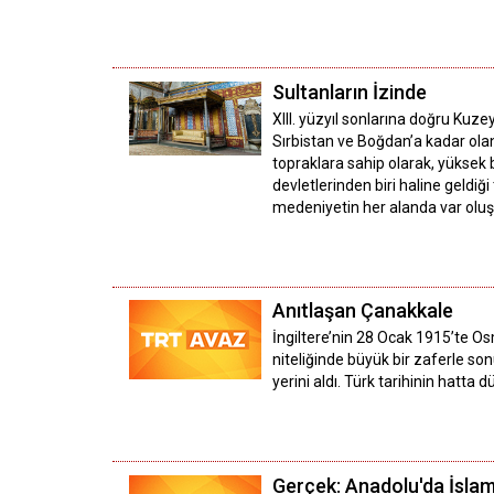
Sultanların İzinde
XIII. yüzyıl sonlarına doğru Kuze
Sırbistan ve Boğdan’a kadar olan
topraklara sahip olarak, yüksek 
devletlerinden biri haline geldiğ
medeniyetin her alanda var oluş
Anıtlaşan Çanakkale
İngiltere’nin 28 Ocak 1915’te O
niteliğinde büyük bir zaferle so
yerini aldı. Türk tarihinin hatt
Gerçek: Anadolu'da İsla