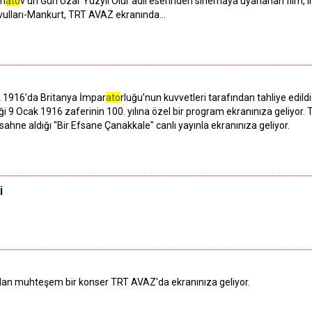
tm
ato
v'un Gün Uzar Yüzyıl Olur adlı eserinden sinemaya uyarlanan film, 
Davulları-Mankurt, TRT AVAZ ekranında...
k 1916’da Britanya İmpar
ato
rluğu’nun kuvvetleri tarafından tahliye edild
 Ocak 1916 zaferinin 100. yılına özel bir program ekranınıza geliyor.
sahne aldığı "Bir Efsane Çanakkale" canlı yayınla ekranınıza geliyor.
i
dan muhteşem bir konser TRT AVAZ'da ekranınıza geliyor.