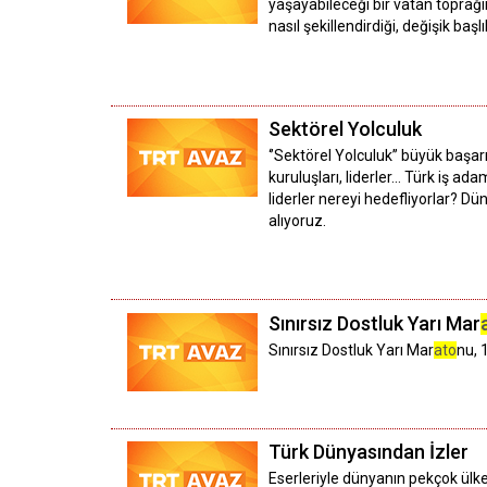
yaşayabileceği bir vatan toprağı
nasıl şekillendirdiği, değişik baş
Sektörel Yolculuk
‘’Sektörel Yolculuk’’ büyük başar
kuruluşları, liderler… Türk iş ad
liderler nereyi hedefliyorlar? 
alıyoruz.
Sınırsız Dostluk Yarı Mar
Sınırsız Dostluk Yarı Mar
ato
nu, 
Türk Dünyasından İzler
Eserleriyle dünyanın pekçok ülk