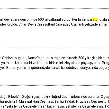
i devletlerinden birinde 600 yıl saltanat sürdü. Her biri impar
ato
r olabi
irleyici oldu. Cihan Devleti’nin sultanlığına aday Osmanlı şehzadelerinin 
 Sohbet: bugünü, Name'ler dünü simgelemektedir. 600 yılı aşkın bir süre h
ya miras kalan tarihi ve kültürel birikimini izleyicilerle paylaşıyoruz. Pr
ınıyor. Bunun yanı sıra, günümüzde sanat, tıp, edebiyat dünyasında başar
duğu Bilecik'in Söğüt ilçesindeki Ertuğrul Gazi Türbesi'nde bulunan 3 
anede'ki 1. Mahmut Han Çeşmesi, Şanlıurfa'daki Firuz Bey Çeşmesi... Tar
ız ''Şehirler ve Çeşmelerimiz''i kaçırmayın. Şehirler ve Çeşmelerimiz T