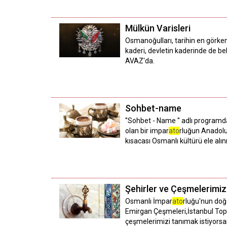
Mülkün Varisleri
Osmanoğulları, tarihin en görkeml
kaderi, devletin kaderinde de bel
AVAZ'da.
Sohbet-name
''Sohbet - Name '' adlı programda
olan bir impar
ato
rluğun Anadolu'
kısacası Osmanlı kültürü ele al
Şehirler ve Çeşmelerimiz
Osmanlı İmpar
ato
rluğu'nun doğ
Emirgan Çeşmeleri,İstanbul Toph
çeşmelerimizi tanımak istiyorsan