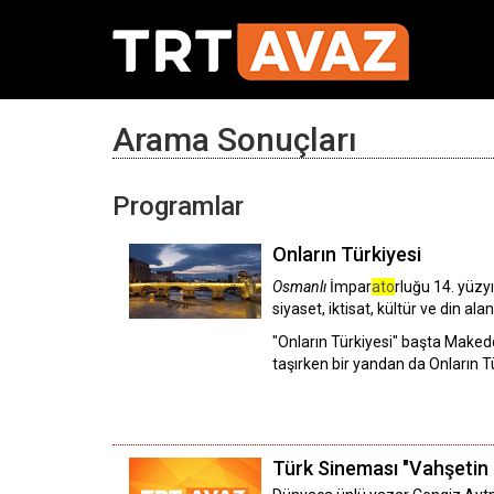
Arama Sonuçları
Programlar
Onların Türkiyesi
Osmanlı
İmpar
ato
rluğu 14. yüzyı
siyaset, iktisat, kültür ve din al
"Onların Türkiyesi" başta Makedo
taşırken bir yandan da Onların Tü
Türk Sineması "Vahşetin 