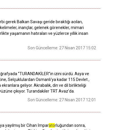
arbi gerek Balkan Savaşı geride bıraktığı acıları,
e kelimeler, inançlar, gelenek görenekler, mimari
likte yaşamanın hatıraları ve yüzlerce yıllık insan
Son Güncelleme: 27 Nisan 2017 15:02
oğrafyada ‘’TURANDAKİLER’’in izini sürdü. Asya ve
ine, Selçuklulardan Osmanlı'ya kadar 115 Devlet ,
anlara geliyor. Akrabalık, din ve dil birlikteliği
 yüzüne çıkıyor. Turandakiler TRT Avaz'da.
Son Güncelleme: 27 Nisan 2017 12:01
aya yayılmış bir Cihan İmpar
ato
rluğundan sonra,