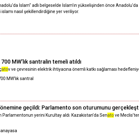
adolu'da İslam" adlı belgeselde İslam'ın yükselişinden önce Anadolu'd
slamı nasıl şekillendirdiğine yer veriliyor.
00 MW’lık santralin temeli atıldı
ç
ato
v ve çevresinin elektrik ihtiyacına önemli katkı sağlaması hedefleniy
700 MW’lık santral
dönemine geçildi: Parlamento son oturumunu gerçekleşti
 Parlamentonun yerini Kurultay aldı. Kazakistan’da Sen
ato
ve Meclis’te
y,anayasa