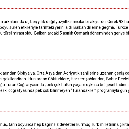
nda arkalarında üç beş yıllık değil yüzyıllık sancılar bırakıyordu. Gerek 93 h
 boyu süren etkileriyle tarihteki yerini aldı. Balkan dillerine geçmiş Türkç
kültürel mirası oldu. Balkanlardaki 5 asırlık Osmanlı döneminden geriye bir
larından Sibirya’ya, Orta Asya’dan Adriyatik sahillerine uzanan geniş c
i şekillendiren , Hunlardan Göktürklere, Harzemşahlar'dan, Babür Devlet
uğu Turan Coğrafyasında , pek çok halkın yaşam öyküsü belgesel tadında ekr
n eski coğrafyasında pek çok bilinmeyen ‘’Turandakiler’’ programıyla gün
lmuş, tarih boyunca hep bağımsız devletler kurmuş Türk milletinin üç kıt