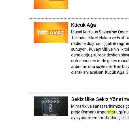
Küçük Ağa
Ulusal Kurtuluş Savaşı’nın Önde
Tekindor, Fikret Hakan ve Erol T
nedenle düşman işgaline rağmen
sunuyor… Kuvayı Milliye’nin ilk t
daha doğuş sürecindeyken olayı 
ordusunun en önde gelen mücahitl
ardından ona şöyle der: Ben bur
olarak anılacaksın. Küçük Ağa,
Sekiz Ülke Sekiz Yönetm
Mimarlık ve sanat tarihimizde ç
proje Osmanlı İmpar
ato
rluğu’nu
ayrı yönetmen tarafından çekildi