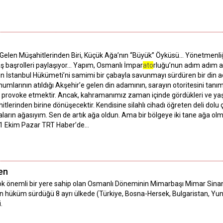
 Gelen Müşahitlerinden Biri, Küçük Ağa’nın “Büyük” Öyküsü… Yönetmenliği
aş başrolleri paylaşıyor… Yapım, Osmanlı İmpar
ato
rluğu’nun adım adım a
 İstanbul Hükümeti’ni samimi bir çabayla savunmayı sürdüren bir din a
ohumlarının atıldığı Akşehir’e gelen din adamının, sarayın otoritesini tan
provoke etmektir. Ancak, kahramanımız zaman içinde gördükleri ve yaşadı
erinden birine dönüşecektir. Kendisine silahlı cihadı öğreten deli dolu 
aların ağasıyım. Sen de artık ağa oldun. Ama bir bölgeye iki tane ağa 
 31 Ekim Pazar TRT Haber’de…
en
ok önemli bir yere sahip olan Osmanlı Döneminin Mimarbaşı Mimar Sinan’ı
n hüküm sürdüğü 8 ayrı ülkede (Türkiye, Bosna-Hersek, Bulgaristan, Yunani
.