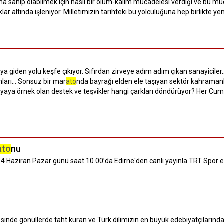
na sahip olabilmek için nasıl bir ölüm-kalım mücadelesi verdiği ve bu m
lıklar altında işleniyor. Milletimizin tarihteki bu yolculuğuna hep birlikte
ıya giden yolu keşfe çıkıyor. Sıfırdan zirveye adım adım çıkan sanayiciler
amları… Sonsuz bir mar
ato
nda bayrağı elden ele taşıyan sektör kahramanla
Dünyaya örnek olan destek ve teşvikler hangi çarkları döndürüyor? Her C
ato
nu
14 Haziran Pazar günü saat 10.00’da Edirne'den canlı yayınla TRT Spor 
esinde gönüllerde taht kuran ve Türk dilimizin en büyük edebiyatçıların