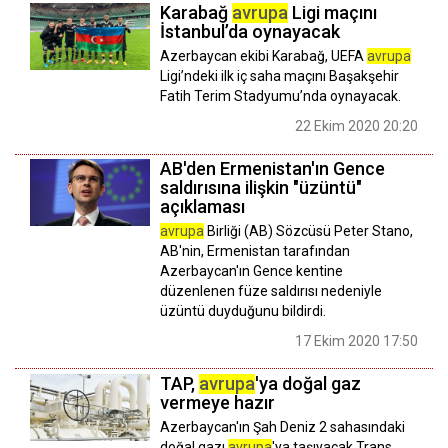
Karabağ
avrupa
Ligi maçını
İstanbul’da oynayacak
Azerbaycan ekibi Karabağ, UEFA
avrupa
Ligi’ndeki ilk iç saha maçını Başakşehir
Fatih Terim Stadyumu’nda oynayacak.
22 Ekim 2020 20:20
AB'den Ermenistan'ın Gence
saldırısına ilişkin "üzüntü"
açıklaması
avrupa
Birliği (AB) Sözcüsü Peter Stano,
AB'nin, Ermenistan tarafından
Azerbaycan'ın Gence kentine
düzenlenen füze saldırısı nedeniyle
üzüntü duyduğunu bildirdi.
17 Ekim 2020 17:50
TAP,
avrupa
'ya doğal gaz
vermeye hazır
Azerbaycan'ın Şah Deniz 2 sahasındaki
doğal gazı
avrupa
'ya taşıyacak Trans