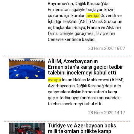
Bayramov'un, Dağlık Karabağ’da
Ermenistan işgaliyle başlayan krizin
çözümü için kurulan
avrupa
Güvenlik ve
İşbirliği Teşkilatı (AGİT) Minsk Grubunun
eş başkanları Rusya, Fransa ve ABD'nin
temsilcileriyle görüşmesi, İsviçre'nin
Cenevre kentinde başladı.
30 Ekim 2020 16:07
AİHM, Azerbaycan'ın
Ermenistan'a karşı geçici tedbir
talebini incelemeyi kabul etti
avrupa
İnsan Hakları Mahkemesi (AİHM),
Azerbaycan'ın Dağlık Karabağ'da süren
çatışmalara ilişkin Ermenistan'a karşı
geçici tedbir uygulanması konusundaki
talebini incelemeyi kabul etti.
28 Ekim 2020 14:17
Türkiye ve Azerbaycan boks
milli takımları birlikte kamp