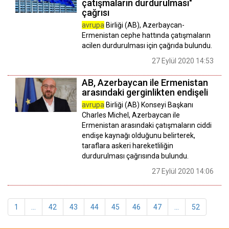
çatışmaların durdurulması"
çağrısı
avrupa
Birliği (AB), Azerbaycan-
Ermenistan cephe hattında çatışmaların
acilen durdurulması için çağrıda bulundu.
27 Eylül 2020 14:53
AB, Azerbaycan ile Ermenistan
arasındaki gerginlikten endişeli
avrupa
Birliği (AB) Konseyi Başkanı
Charles Michel, Azerbaycan ile
Ermenistan arasındaki çatışmaların ciddi
endişe kaynağı olduğunu belirterek,
taraflara askeri hareketliliğin
durdurulması çağrısında bulundu.
27 Eylül 2020 14:06
1
...
42
43
44
45
46
47
...
52