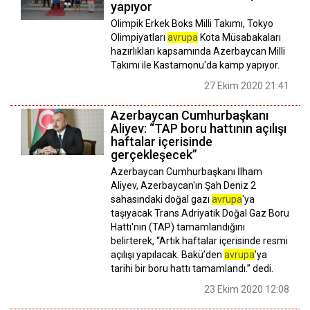
yapıyor
Olimpik Erkek Boks Milli Takımı, Tokyo
Olimpiyatları
avrupa
Kota Müsabakaları
hazırlıkları kapsamında Azerbaycan Milli
Takımı ile Kastamonu'da kamp yapıyor.
27 Ekim 2020 21:41
Azerbaycan Cumhurbaşkanı
Aliyev: “TAP boru hattının açılışı
haftalar içerisinde
gerçekleşecek”
Azerbaycan Cumhurbaşkanı İlham
Aliyev, Azerbaycan'ın Şah Deniz 2
sahasındaki doğal gazı
avrupa
'ya
taşıyacak Trans Adriyatik Doğal Gaz Boru
Hattı'nın (TAP) tamamlandığını
belirterek, “Artık haftalar içerisinde resmi
açılışı yapılacak. Bakü’den
avrupa
’ya
tarihi bir boru hattı tamamlandı.” dedi.
23 Ekim 2020 12:08