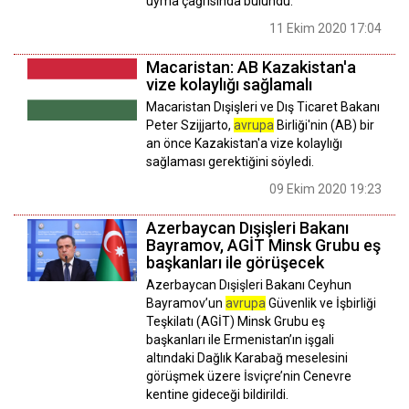
uyma çağrısında bulundu.
11 Ekim 2020 17:04
Macaristan: AB Kazakistan'a
vize kolaylığı sağlamalı
Macaristan Dışişleri ve Dış Ticaret Bakanı
Peter Szijjarto,
avrupa
Birliği'nin (AB) bir
an önce Kazakistan'a vize kolaylığı
sağlaması gerektiğini söyledi.
09 Ekim 2020 19:23
Azerbaycan Dışişleri Bakanı
Bayramov, AGİT Minsk Grubu eş
başkanları ile görüşecek
Azerbaycan Dışişleri Bakanı Ceyhun
Bayramov’un
avrupa
Güvenlik ve İşbirliği
Teşkilatı (AGİT) Minsk Grubu eş
başkanları ile Ermenistan’ın işgali
altındaki Dağlık Karabağ meselesini
görüşmek üzere İsviçre’nin Cenevre
kentine gideceği bildirildi.