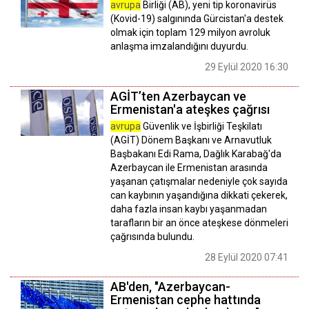
avrupa
Birliği (AB), yeni tip koronavirüs
(Kovid-19) salgınında Gürcistan'a destek
olmak için toplam 129 milyon avroluk
anlaşma imzalandığını duyurdu.
29 Eylül 2020 16:30
AGİT’ten Azerbaycan ve
Ermenistan'a ateşkes çağrısı
avrupa
Güvenlik ve İşbirliği Teşkilatı
(AGİT) Dönem Başkanı ve Arnavutluk
Başbakanı Edi Rama, Dağlık Karabağ'da
Azerbaycan ile Ermenistan arasında
yaşanan çatışmalar nedeniyle çok sayıda
can kaybının yaşandığına dikkati çekerek,
daha fazla insan kaybı yaşanmadan
tarafların bir an önce ateşkese dönmeleri
çağrısında bulundu.
28 Eylül 2020 07:41
AB'den, "Azerbaycan-
Ermenistan cephe hattında