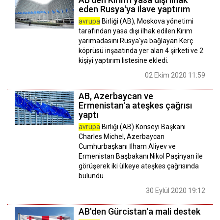
eden Rusya'ya ilave yaptırım
avrupa
Birliği (AB), Moskova yönetimi
tarafından yasa dışı ilhak edilen Kırım
yarımadasını Rusya'ya bağlayan Kerç
köprüsü inşaatında yer alan 4 şirketi ve 2
kişiyi yaptırım listesine ekledi.
02 Ekim 2020 11:59
AB, Azerbaycan ve
Ermenistan'a ateşkes çağrısı
yaptı
avrupa
Birliği (AB) Konseyi Başkanı
Charles Michel, Azerbaycan
Cumhurbaşkanı İlham Aliyev ve
Ermenistan Başbakanı Nikol Paşinyan ile
görüşerek iki ülkeye ateşkes çağrısında
bulundu.
30 Eylül 2020 19:12
AB'den Gürcistan'a mali destek