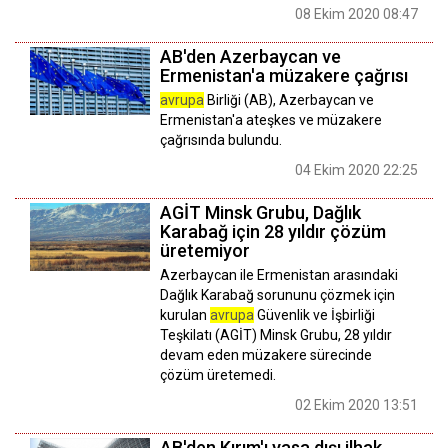
08 Ekim 2020 08:47
AB'den Azerbaycan ve
Ermenistan'a müzakere çağrısı
avrupa
Birliği (AB), Azerbaycan ve
Ermenistan'a ateşkes ve müzakere
çağrısında bulundu.
04 Ekim 2020 22:25
AGİT Minsk Grubu, Dağlık
Karabağ için 28 yıldır çözüm
üretemiyor
Azerbaycan ile Ermenistan arasındaki
Dağlık Karabağ sorununu çözmek için
kurulan
avrupa
Güvenlik ve İşbirliği
Teşkilatı (AGİT) Minsk Grubu, 28 yıldır
devam eden müzakere sürecinde
çözüm üretemedi.
02 Ekim 2020 13:51
AB'den Kırım'ı yasa dışı ilhak