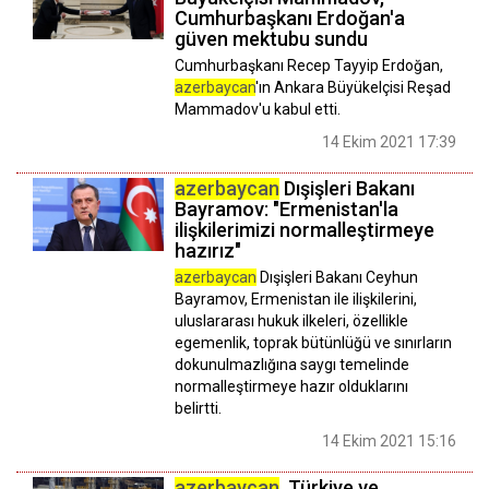
Cumhurbaşkanı Erdoğan'a
güven mektubu sundu
Cumhurbaşkanı Recep Tayyip Erdoğan,
azerbaycan
'ın Ankara Büyükelçisi Reşad
Mammadov'u kabul etti.
14 Ekim 2021 17:39
azerbaycan
Dışişleri Bakanı
Bayramov: "Ermenistan'la
ilişkilerimizi normalleştirmeye
hazırız"
azerbaycan
Dışişleri Bakanı Ceyhun
Bayramov, Ermenistan ile ilişkilerini,
uluslararası hukuk ilkeleri, özellikle
egemenlik, toprak bütünlüğü ve sınırların
dokunulmazlığına saygı temelinde
normalleştirmeye hazır olduklarını
belirtti.
14 Ekim 2021 15:16
azerbaycan
, Türkiye ve