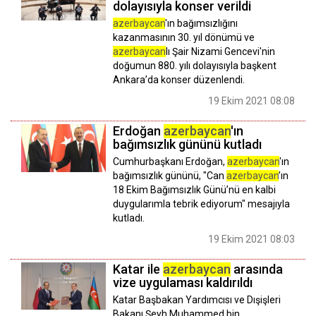
dolayısıyla konser verildi
azerbaycan
'ın bağımsızlığını
kazanmasının 30. yıl dönümü ve
azerbaycan
lı Şair Nizami Gencevi'nin
doğumun 880. yılı dolayısıyla başkent
Ankara’da konser düzenlendi.
19 Ekim 2021 08:08
Erdoğan
azerbaycan
'ın
bağımsızlık gününü kutladı
Cumhurbaşkanı Erdoğan,
azerbaycan
'ın
bağımsızlık gününü, "Can
azerbaycan
’ın
18 Ekim Bağımsızlık Günü’nü en kalbi
duygularımla tebrik ediyorum" mesajıyla
kutladı.
19 Ekim 2021 08:03
Katar ile
azerbaycan
arasında
vize uygulaması kaldırıldı
Katar Başbakan Yardımcısı ve Dışişleri
Bakanı Şeyh Muhammed bin