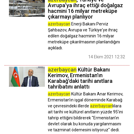
Avrupa'ya ihraç ettiği doğalgaz
hacmini 16 milyar metreküpe
çıkarmayı planlıyor
azerbaycan
Enerji Bakanı Perviz
Şahbazov, Avrupa ve Türkiye'ye ihraç
edilen doğalgaz hacminin 16 milyar
metreküpe çıkarılmasının planlandığını
açıkladı.
14 Ekim 2021 12:32
azerbaycan
Kültür Bakanı
Kerimov, Ermenistan'ın
Karabağ'daki tarihi anıtlara
tahribatını anlattı
azerbaycan
Kültür Bakanı Anar Kerimov,
Ermenistan'ın işgal döneminde Karabağ
ve çevresindeki illerde
azerbaycan
lılara
ait tarihi ve kültürel anıtların yüzde 95'ini
tahrip ettiğini bildirerek "Ermenistan'ın
devlet olarak bu konuda yargılanmasını
ve tazminat ödemesini istiyoruz" dedi.