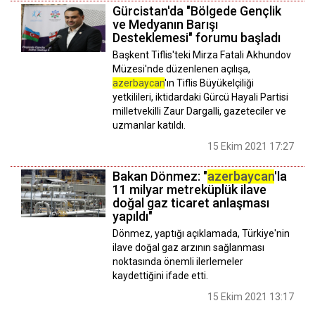
Gürcistan'da "Bölgede Gençlik
ve Medyanın Barışı
Desteklemesi" forumu başladı
Başkent Tiflis'teki Mirza Fatali Akhundov
Müzesi'nde düzenlenen açılışa,
azerbaycan
'ın Tiflis Büyükelçiliği
yetkilileri, iktidardaki Gürcü Hayali Partisi
milletvekilli Zaur Dargalli, gazeteciler ve
uzmanlar katıldı.
15 Ekim 2021 17:27
Bakan Dönmez: "
azerbaycan
'la
11 milyar metreküplük ilave
doğal gaz ticaret anlaşması
yapıldı"
Dönmez, yaptığı açıklamada, Türkiye'nin
ilave doğal gaz arzının sağlanması
noktasında önemli ilerlemeler
kaydettiğini ifade etti.
15 Ekim 2021 13:17