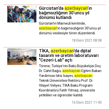
Gürcistan’da
azerbaycan
’ın
bağımsızlığının 30’uncu yıl
dönümü kutlandı
Gürcistan’ın Marneuli kentinde,
azerbaycan
’ın bağımsızlığının 30’uncu yıl
dönümü vesilesiyle tören düzenlendi.
18 Ekim 2021 08:08
TİKA,
azerbaycan
'da dijital
tasarım ve üretim laboratuvarı
"Cezeri-Lab" açtı
Törene, Türkiye'nin Bakü Büyükelçisi Doç.
Dr. Cahit Bağcı,
azerbaycan
Eğitim Bakan
Yardımcısı İdris İsayev,
azerbaycan
Teknik Üniversitesi Rektörü Prof. Dr.
Vilayet Veliyev, TİKA Bakü Program
Koordinatörü Fatih Yılmaz, üniversite
yetkilileri ve öğrenciler katıldı.
16 Ekim 2021 11:40