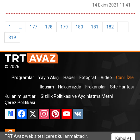
14 Ekim 2021 11:41
1
...
177
178
179
180
181
182
...
319
© 2026
Programlar
Yayın Akışı
Haber
Fotoğraf
Video
Canlı İzle
İletişim
Hakkımızda
Frekanslar
Site Haritası
Kullanım Şartları
Gizlilik Politikası ve Aydınlatma Metni
Çerez Politikası
Facebook
X
Instagram
Pinterest
YouTube
VK
Odnoklassniki
TRT Avaz web sitesi çerez kullanmaktadır.
Kabul et