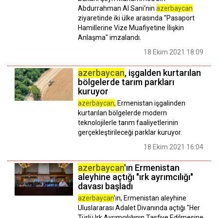
Abdurrahman Al Sani'nin
azerbaycan
ziyaretinde iki ülke arasında "Pasaport
Hamillerine Vize Muafiyetine İlişkin
Anlaşma" imzalandı.
18 Ekim 2021 18:09
azerbaycan
, işgalden kurtarılan
bölgelerde tarım parkları
kuruyor
azerbaycan
, Ermenistan işgalinden
kurtarılan bölgelerde modern
teknolojilerle tarım faaliyetlerinin
gerçekleştirileceği parklar kuruyor.
18 Ekim 2021 16:04
azerbaycan
'ın Ermenistan
aleyhine açtığı "ırk ayrımcılığı"
davası başladı
azerbaycan
'ın, Ermenistan aleyhine
Uluslararası Adalet Divanında açtığı "Her
Türlü Irk Ayrımcılığının Tasfiye Edilmesine