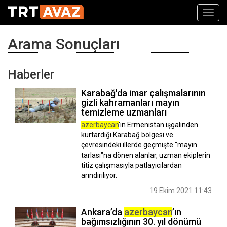
Toggl
navig
Arama Sonuçları
Haberler
Karabağ'da imar çalışmalarının
gizli kahramanları mayın
temizleme uzmanları
azerbaycan
'ın Ermenistan işgalinden
kurtardığı Karabağ bölgesi ve
çevresindeki illerde geçmişte "mayın
tarlası"na dönen alanlar, uzman ekiplerin
titiz çalışmasıyla patlayıcılardan
arındırılıyor.
19 Ekim 2021 11:43
Ankara’da
azerbaycan
’ın
bağımsızlığının 30. yıl dönümü