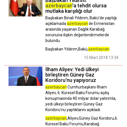
Başbakan Yıldırım:
azerbaycan
'a tehdit olursa
mutlaka karşılığı olur
Başbakan Binali Yıldırım, Bakü'de yaptığı
açıklamada
azerbaycan
ile Ermenistan
arasında yaşanan Dağlık Karabağ
sorununa ilişkin değerlendirmelerde
bulundu.
Başbakan Yıldırım,Bakü,
azerbaycan
15 Mart 2018 13:34
İlham Aliyev: Yedi ülkeyi
birleştiren Güney Gaz
Koridoru'nu yapıyoruz
azerbaycan
Cumhurbaşkanı İlham
Aliyev, 6. Küresel Bakü Forumu açılış
konuşmasında 40 milyar dolar yatırımla,
yedi ülkeyi birleştiren Güney Gaz
Koridoru'nu yaptıklarını açıkladı.
azerbaycan
,Aliyev,Güney Gaz Koridoru,6.
Küresel Bakü Forumu,Karabağ