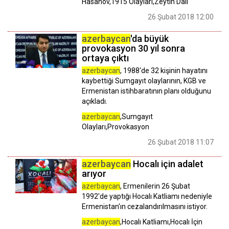
Hasanov,1915 Olayları,Zeytin Dalı
26 Şubat 2018 12:00
azerbaycan
'da büyük
provokasyon 30 yıl sonra
ortaya çıktı
azerbaycan
, 1988'de 32 kişinin hayatını
kaybettiği Sumgayıt olaylarının, KGB ve
Ermenistan istihbaratının planı olduğunu
açıkladı.
azerbaycan
,Sumgayıt
Olayları,Provokasyon
26 Şubat 2018 11:07
azerbaycan
Hocalı için adalet
arıyor
azerbaycan
, Ermenilerin 26 Şubat
1992'de yaptığı Hocalı Katliamı nedeniyle
Ermenistan'ın cezalandırılmasını istiyor.
azerbaycan
,Hocalı Katliamı,Hocalı İçin