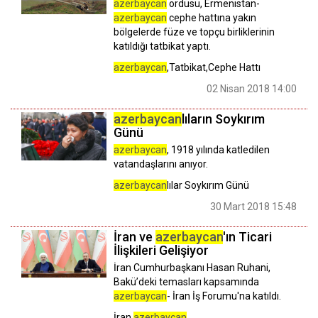
azerbaycan
ordusu, Ermenistan-
azerbaycan
cephe hattına yakın
bölgelerde füze ve topçu birliklerinin
katıldığı tatbikat yaptı.
azerbaycan
,Tatbikat,Cephe Hattı
02 Nisan 2018 14:00
azerbaycan
lıların Soykırım
Günü
azerbaycan
, 1918 yılında katledilen
vatandaşlarını anıyor.
azerbaycan
lılar Soykırım Günü
30 Mart 2018 15:48
İran ve
azerbaycan
'ın Ticari
İlişkileri Gelişiyor
İran Cumhurbaşkanı Hasan Ruhani,
Bakü’deki temasları kapsamında
azerbaycan
- İran İş Forumu'na katıldı.
İran,
azerbaycan