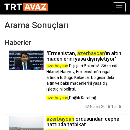
Toggl
navig
Arama Sonuçları
Haberler
"Ermenistan,
azerbaycan
'ın altın
madenlerini yasa dışı işletiyor"
azerbaycan
Dışişleri Bakanlığı Sözcüsü
Hikmet Hacıyev, Ermenistan'ın işgal
altında tuttuğu Kelbecer bölgesindeki
altın ve bakır madenlerini yasa dışı
işlettiğini belirtti.
azerbaycan
,Dağlık Karabağ
02 Nisan 2018 15:18
azerbaycan
ordusundan cephe
hattında tatbikat