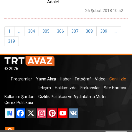
Adalet
26 Şubat 2018 10:52
1
...
304
305
306
307
308
309
...
319
© 2026
Programlar
Yayın Akışı
Haber
Fotoğraf
Video
Canlı İzle
İletişim
Hakkımızda
Frekanslar
Site Haritası
Kullanım Şartları
Gizlilik Politikası ve Aydınlatma Metni
Çerez Politikası
Facebook
X
Instagram
Pinterest
YouTube
VK
Odnoklassniki