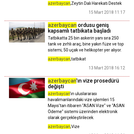
azerbaycan
,Zeytin Dalı Harekatı Destek
15 Mart 2018 11:17
azerbaycan
ordusu geniş
kapsamlı tatbikata başladı
Tatbikatta 25 bin askerin yanı sıra 250
tank ve zırhlı araç, bine yakın füze ve top
sistemi, 50 uçak ve helikopter yer alıyor.
azerbaycan
,tatbikat
13 Mart 2018 16:12
azerbaycan
'ın vize prosedürü
değişti
azerbaycan
'ın uluslararası
havalimanlarındaki vize işlemleri 15
Mayıs'tan itibaren "ASAN Vize" ve "ASAN
Ödeme" sistemi üzerinden elektronik
olarak gerçekleştirilecek.
azerbaycan
,Vize