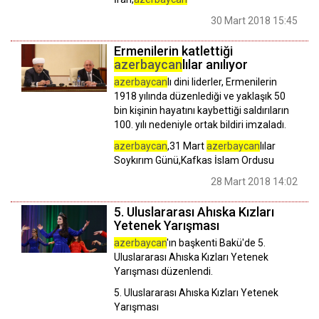
30 Mart 2018 15:45
Ermenilerin katlettiği
azerbaycan
lılar anılıyor
azerbaycan
lı dini liderler, Ermenilerin
1918 yılında düzenlediği ve yaklaşık 50
bin kişinin hayatını kaybettiği saldırıların
100. yılı nedeniyle ortak bildiri imzaladı.
azerbaycan
,31 Mart
azerbaycan
lılar
Soykırım Günü,Kafkas İslam Ordusu
28 Mart 2018 14:02
5. Uluslararası Ahıska Kızları
Yetenek Yarışması
azerbaycan
'ın başkenti Bakü'de 5.
Uluslararası Ahıska Kızları Yetenek
Yarışması düzenlendi.
5. Uluslararası Ahıska Kızları Yetenek
Yarışması