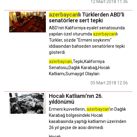
12 Mart 2018 11:36
azerbaycan
lı Türklerden ABD'li
senatörlere sert tepki
ABD'nin Kaliforniya eyalet senatosunda
yapılan özel oturumda
azerbaycan
lı
Türkler, sözde "Ermeni soykırımı"
iddiasından bahseden senatörlere tepki
gösterdi.
azerbaycan
,Tepki,Kaliforniya
Senatosu,Dağlık Karabağ,Hocalı
Katliamı,Sumaygıt Olayları
05 Mart 2018 12:56
Hocalı Katliamı'nın 26.
yıldönümü
Ermeni kuvvetlerin,
azerbaycan
’ın Dağlık
Karabağ bölgesindeki Hocalı
kasabasında yaptığı katliamın üzerinden
26 yıl geçse de acısı dinmedi.
Hocalı