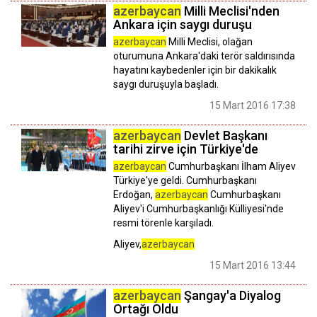
azerbaycan
Milli Meclisi'nden
Ankara için saygı duruşu
azerbaycan
Milli Meclisi, olağan
oturumuna Ankara'daki terör saldırısında
hayatını kaybedenler için bir dakikalık
saygı duruşuyla başladı.
15 Mart 2016 17:38
azerbaycan
Devlet Başkanı
tarihi zirve için Türkiye'de
azerbaycan
Cumhurbaşkanı İlham Aliyev
Türkiye'ye geldi. Cumhurbaşkanı
Erdoğan,
azerbaycan
Cumhurbaşkanı
Aliyev'i Cumhurbaşkanlığı Külliyesi'nde
resmi törenle karşıladı.
Aliyev,
azerbaycan
15 Mart 2016 13:44
azerbaycan
Şangay'a Diyalog
Ortağı Oldu