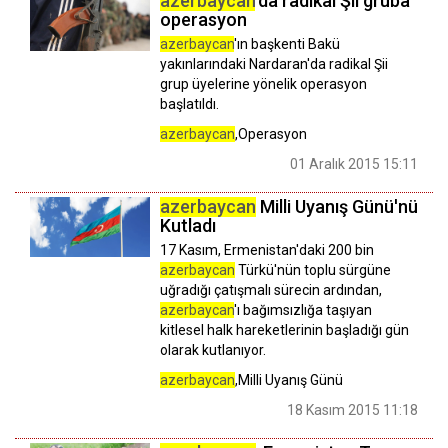
azerbaycan
'da radikal Şii gruba
operasyon
azerbaycan
'ın başkenti Bakü
yakınlarındaki Nardaran'da radikal Şii
grup üyelerine yönelik operasyon
başlatıldı.
azerbaycan
,Operasyon
01 Aralık 2015 15:11
azerbaycan
Milli Uyanış Günü'nü
Kutladı
17 Kasım, Ermenistan'daki 200 bin
azerbaycan
Türkü'nün toplu sürgüne
uğradığı çatışmalı sürecin ardından,
azerbaycan
'ı bağımsızlığa taşıyan
kitlesel halk hareketlerinin başladığı gün
olarak kutlanıyor.
azerbaycan
,Milli Uyanış Günü
18 Kasım 2015 11:18