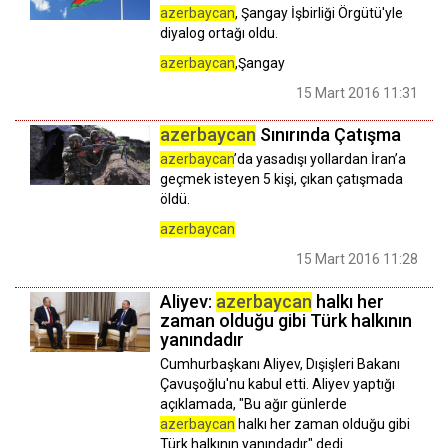
azerbaycan
, Şangay İşbirliği Örgütü'yle
diyalog ortağı oldu.
azerbaycan
,Şangay
15 Mart 2016 11:31
azerbaycan
Sınırında Çatışma
azerbaycan
’da yasadışı yollardan İran’a
geçmek isteyen 5 kişi, çıkan çatışmada
öldü.
azerbaycan
15 Mart 2016 11:28
Aliyev:
azerbaycan
halkı her
zaman olduğu gibi Türk halkının
yanındadır
Cumhurbaşkanı Aliyev, Dışişleri Bakanı
Çavuşoğlu'nu kabul etti. Aliyev yaptığı
açıklamada, "Bu ağır günlerde
azerbaycan
halkı her zaman olduğu gibi
Türk halkının yanındadır" dedi.