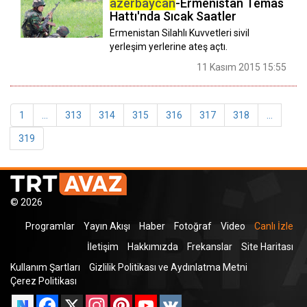
azerbaycan
-Ermenistan Temas
Hattı'nda Sıcak Saatler
Ermenistan Silahlı Kuvvetleri sivil
yerleşim yerlerine ateş açtı.
11 Kasım 2015 15:55
1
...
313
314
315
316
317
318
...
319
© 2026
Programlar
Yayın Akışı
Haber
Fotoğraf
Video
Canlı İzle
İletişim
Hakkımızda
Frekanslar
Site Haritası
Kullanım Şartları
Gizlilik Politikası ve Aydınlatma Metni
Çerez Politikası
Facebook
X
Instagram
Pinterest
YouTube
VK