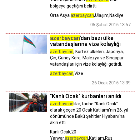
bölgeye geçtiğini belirtti.
Orta Asya,
azerbaycan
,Ulaşım,Nakliye
05 Şubat 2016 13:57
azerbaycan
'dan bazı ülke
vatandaşlarına vize kolaylığı
azerbaycan
, Körfez ülkeleri, Japonya,
Çin, Güney Kore, Malezya ve Singapur
vatandaşları için vize kolaylığı getirdi.
azerbaycan
,Vize
26 Ocak 2016 13:39
"Kanlı Ocak" kurbanları anıldı
azerbaycan
lılar, tarihe "Kanlı Ocak"
olarak geçen 20 Ocak Katliamı'nın 26. yıl
dönümünde Bakü Şehitler Hiyabanı'na
akın etti.
Kanlı Ocak,20
Yanvar,
azerbaycan
,Katliam,Rus