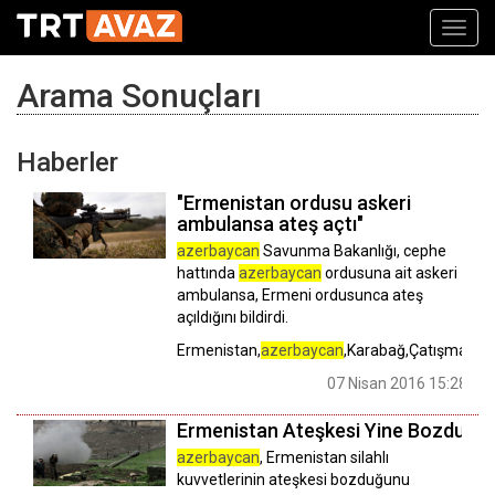
Toggl
navig
Arama Sonuçları
Haberler
"Ermenistan ordusu askeri
ambulansa ateş açtı"
azerbaycan
Savunma Bakanlığı, cephe
hattında
azerbaycan
ordusuna ait askeri
ambulansa, Ermeni ordusunca ateş
açıldığını bildirdi.
Ermenistan,
azerbaycan
,Karabağ,Çatışma
07 Nisan 2016 15:28
Ermenistan Ateşkesi Yine Bozdu
azerbaycan
, Ermenistan silahlı
kuvvetlerinin ateşkesi bozduğunu