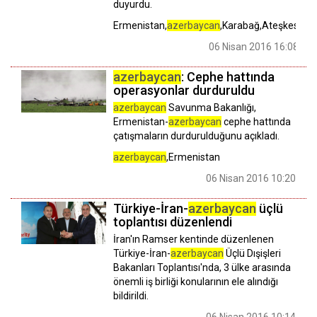
duyurdu.
Ermenistan,
azerbaycan
,Karabağ,Ateşkes
06 Nisan 2016 16:08
azerbaycan
: Cephe hattında
operasyonlar durduruldu
azerbaycan
Savunma Bakanlığı,
Ermenistan-
azerbaycan
cephe hattında
çatışmaların durdurulduğunu açıkladı.
azerbaycan
,Ermenistan
06 Nisan 2016 10:20
Türkiye-İran-
azerbaycan
üçlü
toplantısı düzenlendi
İran'ın Ramser kentinde düzenlenen
Türkiye-İran-
azerbaycan
Üçlü Dışişleri
Bakanları Toplantısı'nda, 3 ülke arasında
önemli iş birliği konularının ele alındığı
bildirildi.
06 Nisan 2016 10:14