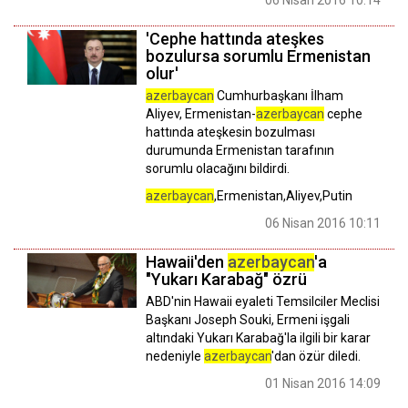
'Cephe hattında ateşkes
bozulursa sorumlu Ermenistan
olur'
azerbaycan
Cumhurbaşkanı İlham
Aliyev, Ermenistan-
azerbaycan
cephe
hattında ateşkesin bozulması
durumunda Ermenistan tarafının
sorumlu olacağını bildirdi.
azerbaycan
,Ermenistan,Aliyev,Putin
06 Nisan 2016 10:11
Hawaii'den
azerbaycan
'a
"Yukarı Karabağ" özrü
ABD'nin Hawaii eyaleti Temsilciler Meclisi
Başkanı Joseph Souki, Ermeni işgali
altındaki Yukarı Karabağ'la ilgili bir karar
nedeniyle
azerbaycan
'dan özür diledi.
01 Nisan 2016 14:09