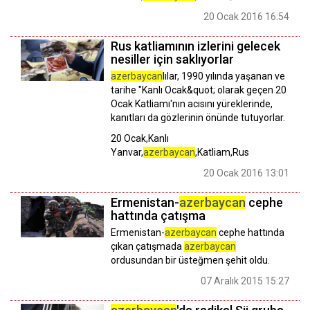
20 Ocak 2016 16:54
Rus katliamının izlerini gelecek
nesiller için saklıyorlar
azerbaycan
lılar, 1990 yılında yaşanan ve
tarihe "Kanlı Ocak&quot; olarak geçen 20
Ocak Katliamı'nın acısını yüreklerinde,
kanıtları da gözlerinin önünde tutuyorlar.
20 Ocak,Kanlı
Yanvar,
azerbaycan
,Katliam,Rus
20 Ocak 2016 13:01
Ermenistan-
azerbaycan
cephe
hattında çatışma
Ermenistan-
azerbaycan
cephe hattında
çıkan çatışmada
azerbaycan
ordusundan bir üsteğmen şehit oldu.
07 Aralık 2015 15:27