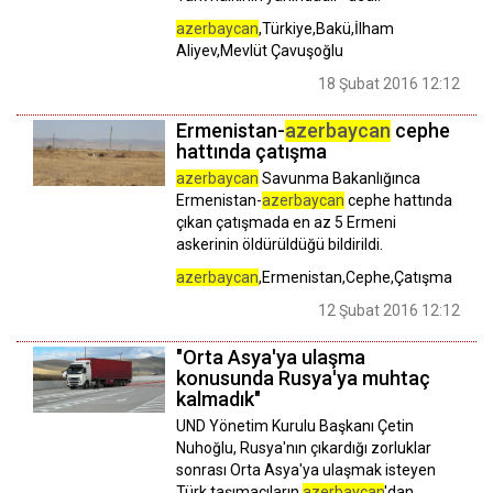
azerbaycan
,Türkiye,Bakü,İlham
Aliyev,Mevlüt Çavuşoğlu
18 Şubat 2016 12:12
Ermenistan-
azerbaycan
cephe
hattında çatışma
azerbaycan
Savunma Bakanlığınca
Ermenistan-
azerbaycan
cephe hattında
çıkan çatışmada en az 5 Ermeni
askerinin öldürüldüğü bildirildi.
azerbaycan
,Ermenistan,Cephe,Çatışma
12 Şubat 2016 12:12
"Orta Asya'ya ulaşma
konusunda Rusya'ya muhtaç
kalmadık"
UND Yönetim Kurulu Başkanı Çetin
Nuhoğlu, Rusya'nın çıkardığı zorluklar
sonrası Orta Asya'ya ulaşmak isteyen
Türk taşımacıların
azerbaycan
'dan