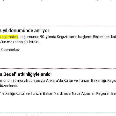
yıl dönümünde anılıyor
z aytmatov
, doğumunun 90. yılında Kırgızistan'ın başkenti Bişkek'teki k
un mezarına gül bıraktı.
y Ceenbekov
edel" etkinliğiyle anıldı
munun 90'ıncı yılı dolayısıyla Ankara'da Kültür ve Turizm Bakanlığı, Keçi
düzenlendi.
etkinliği,Kültür ve Turizm Bakan Yardımcısı Nadir Alpaslan,Keçiören B