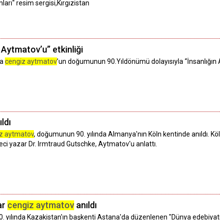
arı" resim sergisi,Kırgızistan
 Aytmatov’u” etkinliği
da
cengiz aytmatov
’un doğumunun 90.Yıldönümü dolayısıyla “İnsanlığın 
ldı
z aytmatov
, doğumunun 90. yılında Almanya'nın Köln kentinde anıldı. 
i yazar Dr. Irmtraud Gutschke, Aytmatov'u anlattı.
ar
cengiz aytmatov
anıldı
 yılında Kazakistan'ın başkenti Astana'da düzenlenen "Dünya edebiyatınd