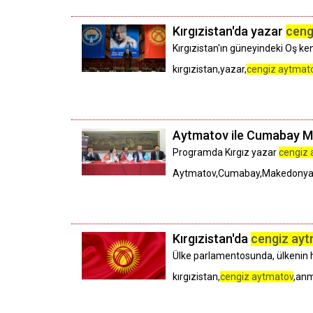
Kırgızistan'da yazar
ceng
Kırgızistan'ın güneyindeki Oş ke
kırgızistan,yazar,
cengiz aytmat
Aytmatov ile Cumabay Ma
Programda Kırgız yazar
cengiz
Aytmatov,Cumabay,Makedonya,K
Kırgızistan'da
cengiz ay
Ülke parlamentosunda, ülkenin 
kırgızistan,
cengiz aytmatov
,an