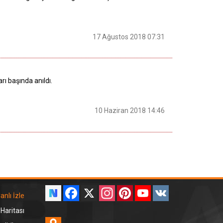
17 Ağustos 2018 07:31
rı başında anıldı.
10 Haziran 2018 14:46
Facebook
X
Instagram
Pinterest
YouTube
VK
anlı İzle
 Haritası
Odnoklassniki