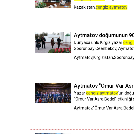
Kazakistan,
cengiz aytmatov
Aytmatov doğumunun 90. 
Dünyaca ünlü Kırgız yazar
cengi
Sooronbay Ceenbekov, Aymatov'
Aytmatov,Kırgızistan,Sooronba
Aytmatov "Ömür Var Asra B
Yazar
cengiz aytmatov
'un doğu
"Ömür Var Asra Bedel" etkinliği 
Aytmatov,"Ömür Var Asra Bedel" 