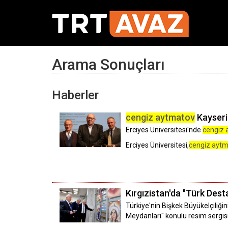
Arama Sonuçları
Haberler
cengiz aytmatov
Kayseri'
Erciyes Üniversitesi'nde
cengiz 
Erciyes Üniversitesi,
cengiz aytm
Kırgızistan'da "Türk Dest
Türkiye'nin Bişkek Büyükelçiliği
Meydanları" konulu resim sergis