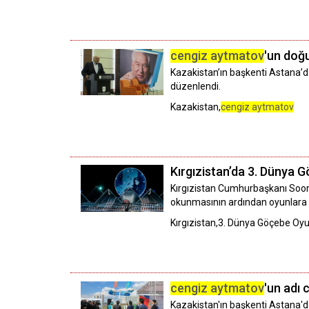
cengiz aytmatov
'un doğu
Kazakistan’ın başkenti Astana’d
düzenlendi.
Kazakistan,
cengiz aytmatov
Kırgızistan’da 3. Dünya G
Kırgızistan Cumhurbaşkanı Sooro
okunmasının ardından oyunlara ka
Kırgızistan,3. Dünya Göçebe Oyu
cengiz aytmatov
'un adı 
Kazakistan'ın başkenti Astana'