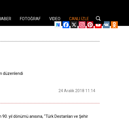
HABER
FOTOĞRAF
VIDEO
CANLI İZLE
Facebook
X
Instagram
Pinterest
YouTube
VK
Odnok
am düzenlendi
24 Aralık 2018 11:14
90. yıl dönümü anısına, "Türk Destanları ve Şehir