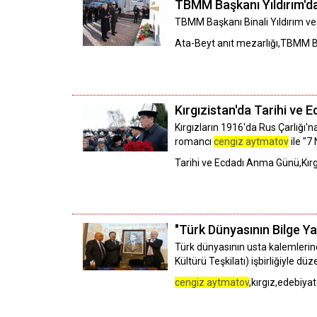
TBMM Başkanı Yıldırım'd
TBMM Başkanı Binali Yıldırım ve
Ata-Beyt anıt mezarlığı,TBMM Baş
Kırgızistan'da Tarihi ve
Kırgızların 1916'da Rus Çarlığı'
romancı
cengiz aytmatov
ile "7
Tarihi ve Ecdadı Anma Günü,Kırg
"Türk Dünyasının Bilge Y
Türk dünyasının usta kalemlerin
Kültürü Teşkilatı) işbirliğiyle d
cengiz aytmatov
,kırgız,edebiya