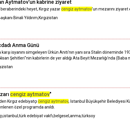
an Aytmatov'un kabrine ziyaret
 beraberindeki heyet, Kırgız yazar
cengiz aytmatov
'un mezarını ziyaret e
kanı Binali Yıldırım,Kırgızistan
 Ecdadı Anma Günü
na karşı isyanını simgeleyen Ürkün Anıtı'nın yanı sıra Stalin döneminde 19
 Nisan Şehitleri"nin kabirlerin de yer aldığı Ata Beyit Mezarlığı'nda (Bab
ızistan
azarı
cengiz aytmatov
"
den Kırgız edebiyatçı
cengiz aytmatov
, İstanbul Büyükşehir Belediyesi 
üzenlenen özel programda anıldı.
tçı,istanbul,türk edebiyat vakfı,belgesel,anma,türksoy