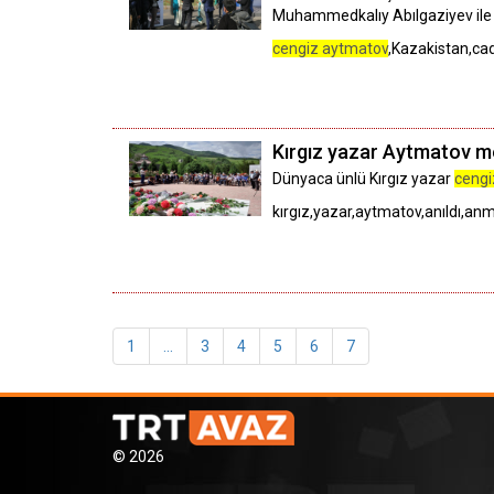
Muhammedkalıy Abılgaziyev ile v
cengiz aytmatov
,Kazakistan,ca
Kırgız yazar Aytmatov me
Dünyaca ünlü Kırgız yazar
cengi
kırgız,yazar,aytmatov,anıldı,an
1
...
3
4
5
6
7
© 2026