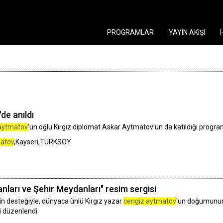
PROGRAMLAR
YAYIN AKIŞI
de anıldı
aytmatov
'un oğlu Kırgız diplomat Askar Aytmatov'un da katıldığı progr
atov
,Kayseri,TÜRKSOY
anları ve Şehir Meydanları" resim sergisi
nin desteğiyle, dünyaca ünlü Kırgız yazar
cengiz aytmatov
'un doğumunun 
i düzenlendi.