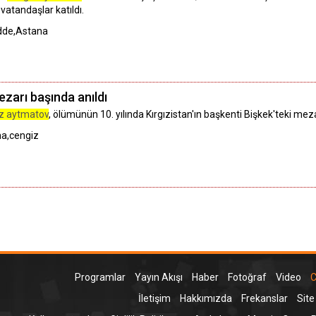
atandaşlar katıldı.
dde,Astana
zarı başında anıldı
z aytmatov
, ölümünün 10. yılında Kırgızistan'ın başkenti Bişkek'teki meza
ma,cengiz
Programlar
Yayın Akışı
Haber
Fotoğraf
Video
C
İletişim
Hakkımızda
Frekanslar
Site