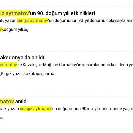
iz aytmatov
'un 90. doğum yılı etkinlikleri
nti, yazar
cengiz aytmatov
'un doğumunun 90. yıl dönümü dolayısıyla anma 
ov
,doğum yılı,oş
kedonya'da anıldı
 aytmatov
ile Kazak şair Mağcan Cumabay'ın yaşamlarından kesitlerin yer 
ırgız yazar,kazak şair,anma
tmatov
anıldı
halk yazarı
cengiz aytmatov
'un doğumunun 90'ıncı yıl dönümünde yaşamı, 
ma