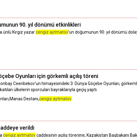
munun 90. yıl dönümü etkinlikleri
a ünlü Kırgız yazar
cengiz aytmatov
’un doğumunun 90. yıl dönümü dolayı
öçebe Oyunları için görkemli açılış töreni
nbay Ceenbekov'un himayesindeki 3. Dünya Göçebe Oyunları, görkemli aç
tılan ülkelerin sporcuları bayraklarıyla geçiş yaptı.
nları,Manas Destanı,
cengiz aytmatov
caddeye verildi
da
cengiz aytmatov
caddesinin açılış törenine, Kazakistan Başbakanı Ba