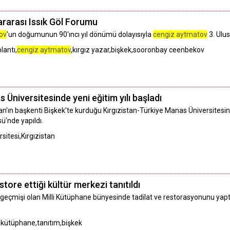
ararası Issık Göl Forumu
ov
'un doğumunun 90'ıncı yıl dönümü dolayısıyla
cengiz aytmatov
3. Ulus
lantı,
cengiz aytmatov
,kırgız yazar,bişkek,sooronbay ceenbekov
 Üniversitesinde yeni eğitim yılı başladı
stan'ın başkenti Bişkek'te kurduğu Kırgızistan-Türkiye Manas Üniversitesin
'nde yapıldı.
sitesi,Kırgızistan
store ettiği kültür merkezi tanıtıldı
ihi geçmişi olan Milli Kütüphane bünyesinde tadilat ve restorasyonunu yapt
,kütüphane,tanıtım,bişkek