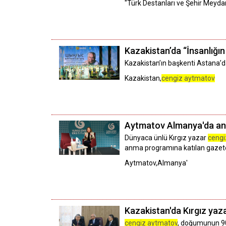
"Türk Destanları ve Şehir Meydanl
Kazakistan’da “İnsanlığın
Kazakistan’ın başkenti Astana’
Kazakistan,
cengiz aytmatov
Aytmatov Almanya'da anı
Dünyaca ünlü Kırgız yazar
cengi
anma programına katılan gazetec
Aytmatov,Almanya'
Kazakistan'da Kırgız yaz
cengiz aytmatov
, doğumunun 90.