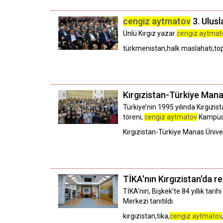
cengiz aytmatov
3. Ulusl
Ünlü Kırgız yazar
cengiz aytmat
türkmenistan,halk maslahatı,top
Kırgızistan-Türkiye Manas
Türkiye’nin 1995 yılında Kırgızi
töreni,
cengiz aytmatov
Kampüsü
Kırgızistan-Türkiye Manas Üniver
TİKA'nın Kırgızistan'da re
TİKA'nın, Bişkek'te 84 yıllık tar
Merkezi tanıtıldı.
kırgızistan,tika,
cengiz aytmatov