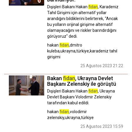
Dışişleri Bakanı Hakan
fidan
, Karadeniz
Tahıl Girişimi için alternatif yollar
arandığını bildiklerini belirterek, "Ancak
bu yolların orijinal girişime alternatif
olamayacağını ve riskler barındırdığını
görüyoruz" dedi.
hakan
fidan
,dmitro
kuleba,ukrayna,türkiye,karadeniz tahıl
girişimi
25 Ağustos 2023 21:22
Bakan
fidan
, Ukrayna Devlet
Başkanı Zelenskiy ile görüştü
Dışişleri Bakanı Hakan
fidan
, Ukrayna
Devlet Başkanı Volodimir Zelenskiy
tarafından kabul edildi.
hakan
fidan
,volodimir
zelenskiy,ukrayna,türkiye
25 Ağustos 2023 15:59