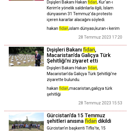
Dışişleri Bakanı Hakan
fidan
, Kur'an-ı
Kerim'e yönelik saldırılarla ilgili, İslam
dünyasının 31 Temmuz'da protesto
içeren kararlar alacağını söyledi.
hakan
fidan
,islam dünyası,kuran-ı kerim
28 Temmuz 2023 17:20
Dışişleri Bakanı
fidan
,
Macaristan'da Galiçya Türk
Şehitliği'ni ziyaret etti
Dışişleri Bakanı Hakan
fidan
,
Macaristan'da Galiçya Türk Şehitliği'ne
ziyarette bulundu.
hakan
fidan
,macaristan,galiçya türk
şehitliği
28 Temmuz 2023 15:53
Gürcistan'da 15 Temmuz
şehitleri anısına
fidan
dikildi
Gürcistan'ın başkenti Tiflis'te, 15