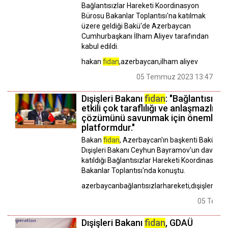
Bağlantısızlar Hareketi Koordinasyon
Bürosu Bakanlar Toplantısı'na katılmak
üzere geldiği Bakü'de Azerbaycan
Cumhurbaşkanı İlham Aliyev tarafından
kabul edildi.
hakan
fidan
,azerbaycan,ilham aliyev
05 Temmuz 2023 13:47
Dışişleri Bakanı
fidan
: "Bağlantısızla
etkili çok taraflılığı ve anlaşmazlıklar
çözümünü savunmak için önemli bir
platformdur."
Bakan
fidan
, Azerbaycan'ın başkenti Bakü'd
Dışişleri Bakanı Ceyhun Bayramov'un davetine
katıldığı Bağlantısızlar Hareketi Koordinasyon
Bakanlar Toplantısı'nda konuştu.
azerbaycanbağlantısızlarhareketi,dışişleriba
05 Temmu
Dışişleri Bakanı
fidan
, GDAÜ