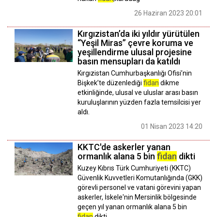
26 Haziran 2023 20:01
Kırgızistan’da iki yıldır yürütülen
“Yeşil Miras” çevre koruma ve
yeşillendirme ulusal projesine
basın mensupları da katıldı
Kırgızistan Cumhurbaşkanlığı Ofisi’nin
Bişkek’te düzenlediği
fidan
dikme
etkinliğinde, ulusal ve uluslar arası basın
kuruluşlarının yüzden fazla temsilcisi yer
aldı.
01 Nisan 2023 14:20
KKTC'de askerler yanan
ormanlık alana 5 bin
fidan
dikti
Kuzey Kıbrıs Türk Cumhuriyeti (KKTC)
Güvenlik Kuvvetleri Komutanlığında (GKK)
görevli personel ve vatani görevini yapan
askerler, İskele'nin Mersinlik bölgesinde
geçen yıl yanan ormanlık alana 5 bin
fidan
dikti.