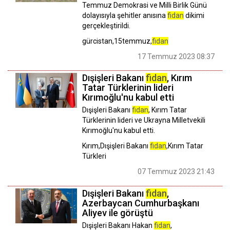
Temmuz Demokrasi ve Milli Birlik Günü
dolayısıyla şehitler anısına
fidan
dikimi
gerçekleştirildi.
gürcistan,15temmuz,
fidan
17 Temmuz 2023 08:37
Dışişleri Bakanı
fidan
, Kırım
Tatar Türklerinin lideri
Kırımoğlu'nu kabul etti
Dışişleri Bakanı
fidan
, Kırım Tatar
Türklerinin lideri ve Ukrayna Milletvekili
Kırımoğlu'nu kabul etti.
Kırım,Dışişleri Bakanı
fidan
,Kırım Tatar
Türkleri
07 Temmuz 2023 21:43
Dışişleri Bakanı
fidan
,
Azerbaycan Cumhurbaşkanı
Aliyev ile görüştü
Dışişleri Bakanı Hakan
fidan
,