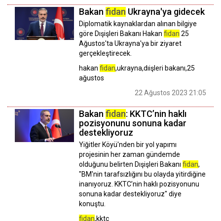
Bakan
fidan
Ukrayna'ya gidecek
Diplomatik kaynaklardan alınan bilgiye
göre Dışişleri Bakanı Hakan
fidan
25
Ağustos'ta Ukrayna'ya bir ziyaret
gerçekleştirecek.
hakan
fidan
,ukrayna,dıişleri bakanı,25
ağustos
22 Ağustos 2023 21:05
Bakan
fidan
: KKTC’nin haklı
pozisyonunu sonuna kadar
destekliyoruz
Yiğitler Köyü'nden bir yol yapımı
projesinin her zaman gündemde
olduğunu belirten Dışişleri Bakanı
fidan
,
"BM'nin tarafsızlığını bu olayda yitirdiğine
inanıyoruz. KKTC’nin haklı pozisyonunu
sonuna kadar destekliyoruz" diye
konuştu.
fidan
,kktc