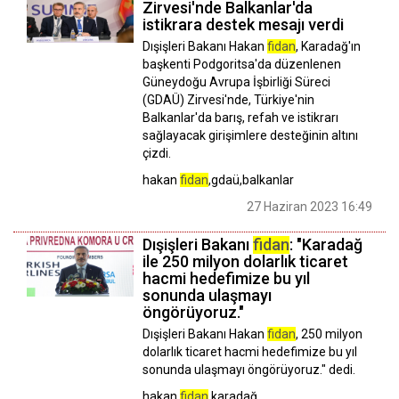
Zirvesi'nde Balkanlar'da
istikrara destek mesajı verdi
Dışişleri Bakanı Hakan
fidan
, Karadağ'ın
başkenti Podgoritsa'da düzenlenen
Güneydoğu Avrupa İşbirliği Süreci
(GDAÜ) Zirvesi'nde, Türkiye'nin
Balkanlar'da barış, refah ve istikrarı
sağlayacak girişimlere desteğinin altını
çizdi.
hakan
fidan
,gdaü,balkanlar
27 Haziran 2023 16:49
Dışişleri Bakanı
fidan
: "Karadağ
ile 250 milyon dolarlık ticaret
hacmi hedefimize bu yıl
sonunda ulaşmayı
öngörüyoruz."
Dışişleri Bakanı Hakan
fidan
, 250 milyon
dolarlık ticaret hacmi hedefimize bu yıl
sonunda ulaşmayı öngörüyoruz." dedi.
hakan
fidan
,karadağ