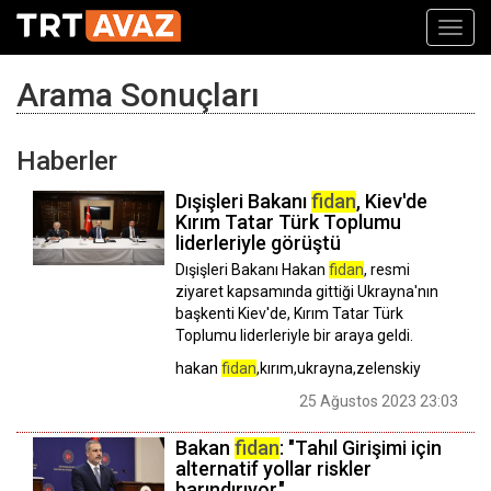
Toggl
navig
Arama Sonuçları
Haberler
Dışişleri Bakanı
fidan
, Kiev'de
Kırım Tatar Türk Toplumu
liderleriyle görüştü
Dışişleri Bakanı Hakan
fidan
, resmi
ziyaret kapsamında gittiği Ukrayna'nın
başkenti Kiev'de, Kırım Tatar Türk
Toplumu liderleriyle bir araya geldi.
hakan
fidan
,kırım,ukrayna,zelenskiy
25 Ağustos 2023 23:03
Bakan
fidan
: "Tahıl Girişimi için
alternatif yollar riskler
barındırıyor."