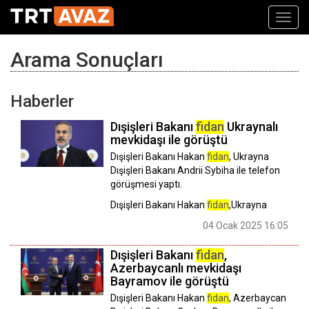
Toggl
navig
Arama Sonuçları
Haberler
Dışişleri Bakanı
fidan
Ukraynalı
mevkidaşı ile görüştü
Dışişleri Bakanı Hakan
fidan
, Ukrayna
Dışişleri Bakanı Andrii Sybiha ile telefon
görüşmesi yaptı.
Dışişleri Bakanı Hakan
fidan
,Ukrayna
04 Ocak 2025 16:05
Dışişleri Bakanı
fidan
,
Azerbaycanlı mevkidaşı
Bayramov ile görüştü
Dışişleri Bakanı Hakan
fidan
, Azerbaycan