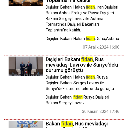
Toplantısı'na katıldı
Dışişleri Bakanı Hakan
fidan
, İran Dışişleri
Bakanı Abbas Erakçi ve Rusya Dışişleri
Bakanı Sergey Lavrov ile Astana
Formatında Dışişleri Bakanları
Toplantısı'na katıldı.
Dışişleri Bakanı Hakan
fidan
,Doha,Astana
07 Aralık 2024 16:00
Dışişleri Bakanı
fidan
, Rus
mevkidaşı Lavrov ile Suriye'deki
durumu görüştü
Dışişleri Bakanı Hakan
fidan
, Rusya
Dışişleri Bakanı Sergey Lavrov ile
Suriye'deki durumu telefonda görüştü.
Dışişleri Bakanı
fidan
,Rusya Dışişleri
Bakanı Sergey Lavrov
30 Kasım 2024 17:46
Bakan
fidan
, Rus mevkidaşı