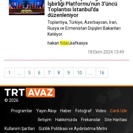
İşbirliği Platformu’nun 3'üncü
Toplantısı İstanbul'da
düzenleniyor
Toplantıya, Türkiye, Azerbaycan, İran,
Rusya ve Ermenistan Dışişleri Bakanları
Katılıyor.
hakan
fidan
,kafkasya
18 Ekim 2024 13:49
1
...
5
6
7
8
9
10
...
16
© 2026
Programlar
Yayın Akışı
Haber
Fotoğraf
Video
Canlı İzle
İletişim
Hakkımızda
Frekanslar
Site Haritası
Kullanım Şartları
Gizlilik Politikası ve Aydınlatma Metni