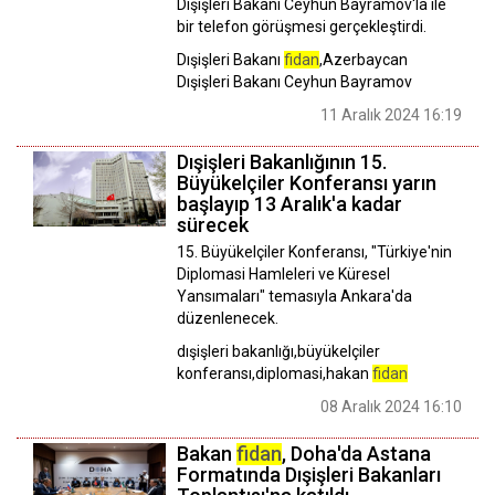
Dışişleri Bakanı Ceyhun Bayramov'la ile
bir telefon görüşmesi gerçekleştirdi.
Dışişleri Bakanı
fidan
,Azerbaycan
Dışişleri Bakanı Ceyhun Bayramov
11 Aralık 2024 16:19
Dışişleri Bakanlığının 15.
Büyükelçiler Konferansı yarın
başlayıp 13 Aralık'a kadar
sürecek
15. Büyükelçiler Konferansı, "Türkiye'nin
Diplomasi Hamleleri ve Küresel
Yansımaları" temasıyla Ankara'da
düzenlenecek.
dışişleri bakanlığı,büyükelçiler
konferansı,diplomasi,hakan
fidan
08 Aralık 2024 16:10
Bakan
fidan
, Doha'da Astana
Formatında Dışişleri Bakanları