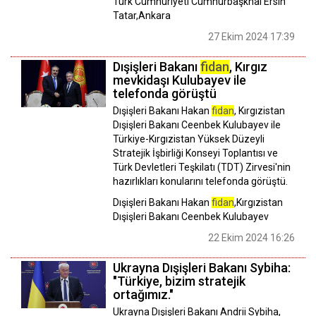
Türk Cumhuriyeti Cumhurbaşknaı Ersin
Tatar,Ankara
27 Ekim 2024 17:39
Dışişleri Bakanı
fidan
, Kırgız
mevkidaşı Kulubayev ile
telefonda görüştü
Dışişleri Bakanı Hakan
fidan
, Kırgızistan
Dışişleri Bakanı Ceenbek Kulubayev ile
Türkiye-Kırgızistan Yüksek Düzeyli
Stratejik İşbirliği Konseyi Toplantısı ve
Türk Devletleri Teşkilatı (TDT) Zirvesi'nin
hazırlıkları konularını telefonda görüştü.
Dışişleri Bakanı Hakan
fidan
,Kırgızistan
Dışişleri Bakanı Ceenbek Kulubayev
22 Ekim 2024 16:26
Ukrayna Dışişleri Bakanı Sybiha:
"Türkiye, bizim stratejik
ortağımız."
Ukrayna Dışişleri Bakanı Andrii Sybiha,