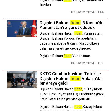
ilişkileri
07 Kasım 2024 13:44
Dışişleri Bakanı
fidan
, 8 Kasım'da
Yunanistan'ı ziyaret edecek
Dışişleri Bakanı Hakan
fidan
, Yunanistan
Dışişleri Bakanı Yorgos Yerapetritis'in
davetine icabetle 8 Kasım'da bu ülkeye
çalışma ziyareti gerçekleştirecek.
Dışişleri Bakanı
fidan
,Yunanistan
06 Kasım 2024 13:51
KKTC Cumhurbaşkanı Tatar ile
Dışişleri Bakanı
fidan
Ankara'da
bir araya geldi
Dışişleri Bakanı Hakan
fidan
, Kuzey Kıbrıs
Türk Cumhuriyeti (KKTC) Cumhurbaşkanı
Ersin Tatar ile başkentte görüştü.
Dışişleri Bakanı Hakan
fidan
,Kuzey Kıbrıs