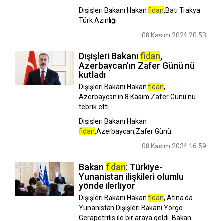
Dışişleri Bakanı Hakan
fidan
,Batı Trakya
Türk Azınlığı
08 Kasım 2024 20:53
Dışişleri Bakanı
fidan
,
Azerbaycan'ın Zafer Günü'nü
kutladı
Dışişleri Bakanı Hakan
fidan
,
Azerbaycan'ın 8 Kasım Zafer Günü'nü
tebrik etti.
Dışişleri Bakanı Hakan
fidan
,Azerbaycan,Zafer Günü
08 Kasım 2024 16:59
Bakan
fidan
: Türkiye-
Yunanistan ilişkileri olumlu
yönde ilerliyor
Dışişleri Bakanı Hakan
fidan
, Atina’da
Yunanistan Dışişleri Bakanı Yorgo
Gerapetritis ile bir araya geldi. Bakan