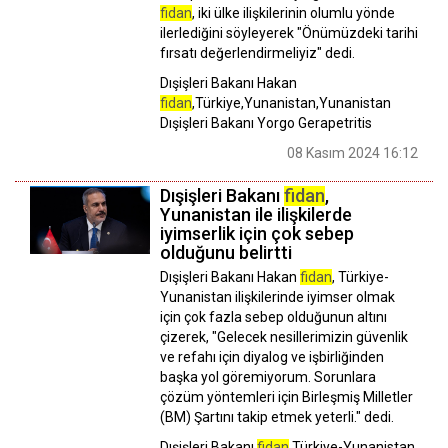
fidan
, iki ülke ilişkilerinin olumlu yönde
ilerlediğini söyleyerek "Önümüzdeki tarihi
fırsatı değerlendirmeliyiz" dedi.
Dışişleri Bakanı Hakan
fidan
,Türkiye,Yunanistan,Yunanistan
Dışişleri Bakanı Yorgo Gerapetritis
08 Kasım 2024 16:12
Dışişleri Bakanı
fidan
,
Yunanistan ile ilişkilerde
iyimserlik için çok sebep
olduğunu belirtti
Dışişleri Bakanı Hakan
fidan
, Türkiye-
Yunanistan ilişkilerinde iyimser olmak
için çok fazla sebep olduğunun altını
çizerek, "Gelecek nesillerimizin güvenlik
ve refahı için diyalog ve işbirliğinden
başka yol göremiyorum. Sorunlara
çözüm yöntemleri için Birleşmiş Milletler
(BM) Şartını takip etmek yeterli." dedi.
Dışişleri Bakanı
fidan
,Türkiye-Yunanistan