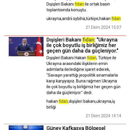
Dışişleri Bakanı
fidan
ile ortak basın
toplantısında konuştu.
ukrayna,andrii sybiha,türkiye,hakan
fidan
21 Ekim 2024 15:07
Dışişleri Bakanı
fidan
: "Ukrayna
ile çok boyutlu iş birliğimiz her
geçen gün daha da güçleniyor."
Dışişleri Bakanı Hakan
fidan
, Türkiye ile
Ukrayna arasındaki ilişkilerin emin
adımlarla ilerlediğine işaret ederek,
"Savaşın yarattığı jeopolitik sınamalarla
karşı karşıyayız. Buna rağmen Ukrayna
ile çok boyutlu iş birliğimiz her geçen gün
daha da güçleniyor." dedi.
hakan
fidan
,dışişleri bakanı,ukrayna,iş
birliği
21 Ekim 2024 14:14
Güney Kafkasya Bölgesel