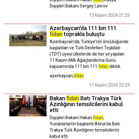
Dışişleri Bakanı Sergey Lavrov
13 Kasım 2024 21:25
Azerbaycan'da 111 bin 111
fidan
toprakla buluştu
Azerbaycan'da, Türkiye'nin öncülüğünde
başlatılan ve Türk Devletleri Teşkilatı
(TDT) üyesi ülkelerde de her yıl yapılan
11 Kasım Milli Ağaçlandırma Günü
kapsamında 111 bin 111
fidan
dikildi.
azerbaycan,
fidan
11 Kasım 2024 22:29
Bakan
fidan
Batı Trakya Türk
Azınlığının temsilcilerini kabul
etti
Dışişleri Bakanı Hakan
fidan
,
Yunanistan'ın başkenti Atina'da Batı
Trakya Türk Azınlığının temsilcilerini
kabul etti.