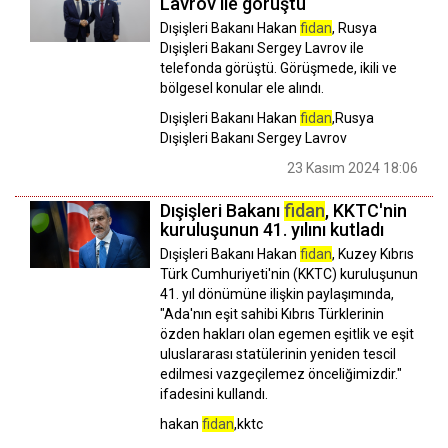
Lavrov ile görüştü
Dışişleri Bakanı Hakan
fidan
, Rusya
Dışişleri Bakanı Sergey Lavrov ile
telefonda görüştü. Görüşmede, ikili ve
bölgesel konular ele alındı.
Dışişleri Bakanı Hakan
fidan
,Rusya
Dışişleri Bakanı Sergey Lavrov
23 Kasım 2024 18:06
Dışişleri Bakanı
fidan
, KKTC'nin
kuruluşunun 41. yılını kutladı
Dışişleri Bakanı Hakan
fidan
, Kuzey Kıbrıs
Türk Cumhuriyeti'nin (KKTC) kuruluşunun
41. yıl dönümüne ilişkin paylaşımında,
"Ada'nın eşit sahibi Kıbrıs Türklerinin
özden hakları olan egemen eşitlik ve eşit
uluslararası statülerinin yeniden tescil
edilmesi vazgeçilemez önceliğimizdir."
ifadesini kullandı.
hakan
fidan
,kktc