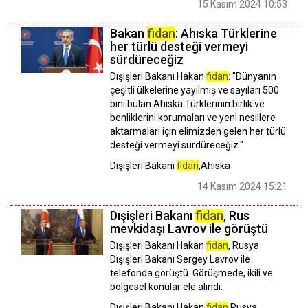
15 Kasım 2024 10:53
Bakan
fidan
: Ahıska Türklerine
her türlü desteği vermeyi
sürdüreceğiz
Dışişleri Bakanı Hakan
fidan
: "Dünyanın
çeşitli ülkelerine yayılmış ve sayıları 500
bini bulan Ahıska Türklerinin birlik ve
benliklerini korumaları ve yeni nesillere
aktarmaları için elimizden gelen her türlü
desteği vermeyi sürdüreceğiz."
Dışişleri Bakanı
fidan
,Ahıska
14 Kasım 2024 15:21
Dışişleri Bakanı
fidan
, Rus
mevkidaşı Lavrov ile görüştü
Dışişleri Bakanı Hakan
fidan
, Rusya
Dışişleri Bakanı Sergey Lavrov ile
telefonda görüştü. Görüşmede, ikili ve
bölgesel konular ele alındı.
Dışişleri Bakanı Hakan
fidan
,Rusya