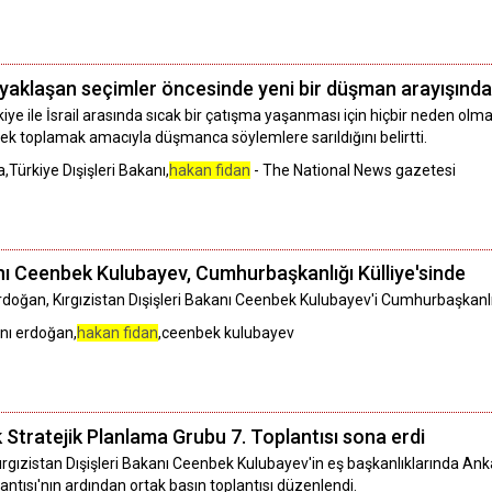
 yaklaşan seçimler öncesinde yeni bir düşman arayışında
rkiye ile İsrail arasında sıcak bir çatışma yaşanması için hiçbir neden ol
ek toplamak amacıyla düşmanca söylemlere sarıldığını belirtti.
Türkiye Dışişleri Bakanı,
hakan fidan
- The National News gazetesi
anı Ceenbek Kulubayev, Cumhurbaşkanlığı Külliye'sinde
ğan, Kırgızistan Dışişleri Bakanı Ceenbek Kulubayev'i Cumhurbaşkanlığı 
nı erdoğan,
hakan fidan
,ceenbek kulubayev
 Stratejik Planlama Grubu 7. Toplantısı sona erdi
ırgızistan Dışişleri Bakanı Ceenbek Kulubayev'in eş başkanlıklarında Anka
antısı'nın ardından ortak basın toplantısı düzenlendi.