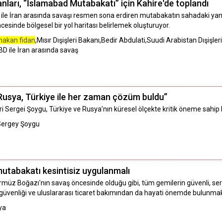
kanları, “İslamabad Mutabakatı” için Kahire'de toplandı
D ile İran arasında savaşı resmen sona erdiren mutabakatın sahadaki yan
sinde bölgesel bir yol haritası belirlemek oluşturuyor.
hakan fidan
,Mısır Dışişleri Bakanı,Bedir Abdulati,Suudi Arabistan Dışişler
 ile İran arasında savaş
Rusya, Türkiye ile her zaman çözüm buldu”
 Sergei Şoygu, Türkiye ve Rusya’nın küresel ölçekte kritik öneme sahip bi
Sergey Şoygu
mutabakatı kesintisiz uygulanmalı
ürmüz Boğazı'nın savaş öncesinde olduğu gibi, tüm gemilerin güvenli, serb
ji güvenliği ve uluslararası ticaret bakımından da hayati önemde bulunmakt
ya