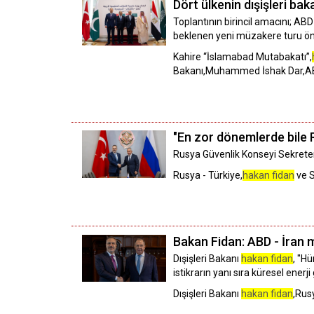
Dört ülkenin dışişleri ba
Toplantının birincil amacını; AB
beklenen yeni müzakere turu önce
Kahire “İslamabad Mutabakatı”,
Bakanı,Muhammed İshak Dar,ABD
"En zor dönemlerde bile 
Rusya Güvenlik Konseyi Sekreteri
Rusya - Türkiye,
hakan fidan
ve 
Bakan Fidan: ABD - İran 
Dışişleri Bakanı
hakan fidan
, "H
istikrarın yanı sıra küresel ener
Dışişleri Bakanı
hakan fidan
,Rus