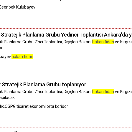
,Ceenbek Kulubayev
 Stratejik Planlama Grubu Yedinci Toplantısı Ankara'da y
ik Planlama Grubu 7'nci Toplantısı, Dışişleri Bakanı
hakan fidan
ve Kırgız
r.
ubayev,
hakan fidan
k Stratejik Planlama Grubu toplanıyor
ik Planlama Grubu 7'nci Toplantısı, Dışişleri Bakanı
hakan fidan
ve Kırgız
apılacak.
aklık,OSPG,ticaret,ekonomi,orta koridor