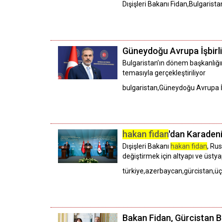
Dışişleri Bakanı Fidan,Bulgarist
Güneydoğu Avrupa İşbirli
Bulgaristan’ın dönem başkanlığınd
temasıyla gerçekleştiriliyor
bulgaristan,Güneydoğu Avrupa İşb
hakan fidan
'dan Karadeniz
Dışişleri Bakanı
hakan fidan
, Ru
değiştirmek için altyapı ve üstya
türkiye,azerbaycan,gürcistan,üçlü
Bakan Fidan, Gürcistan Ba