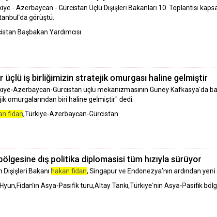
rkiye - Azerbaycan - Gürcistan Üçlü Dışişleri Bakanları 10. Toplantısı ka
stanbul'da görüştü.
cistan Başbakan Yardımcısı
üçlü iş birliğimizin stratejik omurgası haline gelmiştir
rkiye-Azerbaycan-Gürcistan üçlü mekanizmasının Güney Kafkasya'da barış 
tejik omurgalarından biri haline gelmiştir" dedi.
an fidan
,Türkiye-Azerbaycan-Gürcistan
bölgesine dış politika diplomasisi tüm hızıyla sürüyor
 Dışişleri Bakanı
hakan fidan
, Singapur ve Endonezya’nın ardından yeni 
Hyun,Fidan’ın Asya-Pasifik turu,Altay Tankı,Türkiye'nin Asya-Pasifik bölge