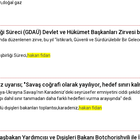
an,doğal gaz
ği Süreci (GDAÜ) Devlet ve Hükümet Başkanları Zirvesi 
a düzenlenen zirve, bu yıl "İstikrarlı, Güvenli ve Sürdürülebilir Bir Gelec
irliği Süreci,
hakan fidan
 uyarısı; "Savaş coğrafi olarak yayılıyor, hedef sınırı ka
sya-Ukrayna Savaşı'nın Karadeniz'deki seyrüsefer emniyetini ciddi şekilde 
pı dahil sınır tanımadan daha farklı hedefleri vurma arayışında" dedi.
 dışişleri bakanları toplantısı,karadeniz,
hakan fidan
şbakan Yardımcısı ve Dışişleri Bakanı Botchorishvili ile 