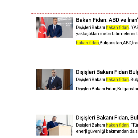
Bakan Fidan: ABD ve İran
Dışişleri Bakanı
hakan fidan
, "(A
yaklaştıkları metni bitirmelerini 
hakan fidan
,Bulgaristan,ABD,İra
Dışişleri Bakanı Fidan Bul
Dışişleri Bakanı
hakan fidan
, Bu
Dışişleri Bakanı Fidan,Bulgarista
Dışişleri Bakanı Fidan, 
Dışişleri Bakanı
hakan fidan
, "Tü
enerji güvenliği bakımından da s