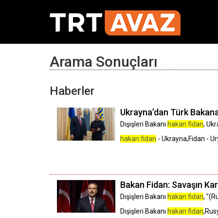
Arama Sonuçları
Haberler
Ukrayna’dan Türk Bakana
Dışişleri Bakanı
hakan fidan
, Uk
hakan fidan
- Ukrayna,Fidan - Ur
Bakan Fidan: Savaşın Kar
Dışişleri Bakanı
hakan fidan
, "(
Dışişleri Bakanı
hakan fidan
,Rus