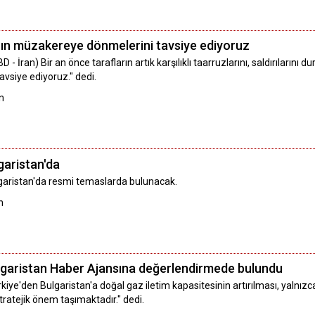
'ın müzakereye dönmelerini tavsiye ediyoruz
BD - İran) Bir an önce tarafların artık karşılıklı taarruzlarını, saldırıla
tavsiye ediyoruz." dedi.
n
garistan'da
lgaristan'da resmi temaslarda bulunacak.
n
Bulgaristan Haber Ajansına değerlendirmede bulundu
rkiye'den Bulgaristan'a doğal gaz iletim kapasitesinin artırılması, yalnızca
tratejik önem taşımaktadır." dedi.