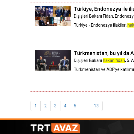
Türkiye, Endonezya ile ili
​​​​​​​Dışişleri Bakanı Fidan, Endon
Türkiye - Endonezya ilişkileri,
hak
Türkmenistan, bu yıl da A
Dışişleri Bakanı
hakan fidan
, 5.
Türkmenistan ve ADF’ye katılımı
1
2
3
4
5
...
13