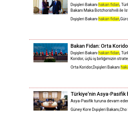
Dışişleri Bakanı
hakan fidan
, Tü
Bakanı Maka Botchorishvili ile İ
Dışişleri Bakanı
hakan fidan
,Gür
Bakan Fidan: Orta Koridor 
Dışişleri Bakanı
hakan fidan
, Tü
Koridor, üçlü iş birliğimizin stra
Orta Koridor,Dışişleri Bakanı
hak
Türkiye'nin Asya-Pasifik 
Asya-Pasifik turuna devam eden
Güney Kore Dışişleri Bakanı,Cho 