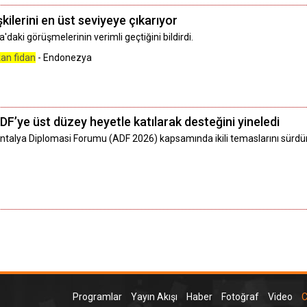
şkilerini en üst seviyeye çıkarıyor
ezya'daki görüşmelerinin verimli geçtiğini bildirdi.
an fidan
- Endonezya
DF’ye üst düzey heyetle katılarak desteğini yineledi
 Antalya Diplomasi Forumu (ADF 2026) kapsamında ikili temaslarını sürdü
Programlar
Yayın Akışı
Haber
Fotoğraf
Video
C