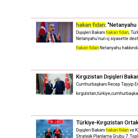
hakan fidan
: "Netanyahu
Dışişleri Bakanı
hakan fidan
, Tü
Netanyahu'nun iç siyasette dest
hakan fidan
Netanyahu hakkında,
Kırgızistan Dışişleri Bak
Cumhurbaşkanı Recep Tayyip Erdo
kırgızistan,türkiye,cumhurbaşka
Türkiye-Kırgızistan Ortak
Dışişleri Bakanı
hakan fidan
ve K
Stratejik Planlama Grubu 7. Topl