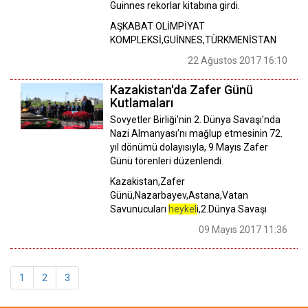
Guinnes rekorlar kitabına girdi.
AŞKABAT OLİMPİYAT
KOMPLEKSİ,GUİNNES,TÜRKMENİSTAN
22 Ağustos 2017 16:10
Kazakistan'da Zafer Günü
Kutlamaları
Sovyetler Birliği'nin 2. Dünya Savaşı'nda
Nazi Almanyası'nı mağlup etmesinin 72.
yıl dönümü dolayısıyla, 9 Mayıs Zafer
Günü törenleri düzenlendi.
Kazakistan,Zafer
Günü,Nazarbayev,Astana,Vatan
Savunucuları
heykel
i,2.Dünya Savaşı
09 Mayıs 2017 11:36
1
2
3