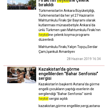
Firakı'nın
heykel
ine çelenk
bırakıldı
Türkmenistan'ın Ankara Büyükelçiliği,
Türkmenistan'da her yıl 27 Haziran'ın
Mahtumkulu Firakı Şiir Bayramı olarak
kutlanması münasebetiyle Ankara'da
ünlü Türkmen şairi Mahtumkulu Firakı'nın
heykel
ine çelenk koyma programı
düzenledi.
Mahtumkulu Firakı,Yalçın Topçu,Serdar
Çam,İşankuli Amanlıyev
28 Haziran 2019 16:34
Kazakistan'da görme
engellilerden "Bahar Senfonisi"
sergisi
Kazakistan'ın başkenti Astana'da görme
engelli çocukların yaptığı eserlerin de
sergilendiği "Bahar Senfonisi" isimli
heykel
sergisi açıldı.
kazakistan,görme engelliler,sergi,astana