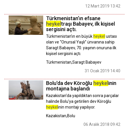
12 Mart 2019 13:42
Türkmenistan’ın efsane
heykel
traşı Babayev, ilk kişisel
sergisini açtı.
Türkmenistan’ın en büyük
heykel
ustası
olan ve “Onursal Yaşlı” ünvanına sahip
Saragt Babayev, 70. yaşının onuruna ilk
kişisel sergisini açtı.
Türkmenistan,Saragt Babayev
31 Ocak 2019 14:40
Bolu'da dev Köroğlu
heykel
inin
montajına başlandı
Kazakistan'da yapıldıktan sonra parçalar
halinde Bolu'ya getirilen dev Köroğlu
heykel
inin montajı yapılıyor.
Kazakistan,Bolu
06 Aralık 2018 09:42