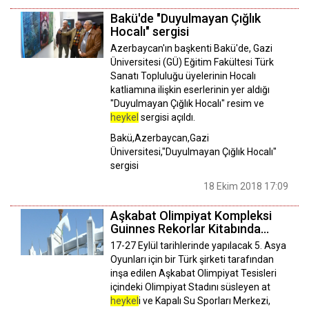
Bakü'de "Duyulmayan Çığlık
Hocalı" sergisi
Azerbaycan'ın başkenti Bakü'de, Gazi
Üniversitesi (GÜ) Eğitim Fakültesi Türk
Sanatı Topluluğu üyelerinin Hocalı
katliamına ilişkin eserlerinin yer aldığı
"Duyulmayan Çığlık Hocalı" resim ve
heykel
sergisi açıldı.
Bakü,Azerbaycan,Gazi
Üniversitesi,"Duyulmayan Çığlık Hocalı"
sergisi
18 Ekim 2018 17:09
Aşkabat Olimpiyat Kompleksi
Guinnes Rekorlar Kitabında…
17-27 Eylül tarihlerinde yapılacak 5. Asya
Oyunları için bir Türk şirketi tarafından
inşa edilen Aşkabat Olimpiyat Tesisleri
içindeki Olimpiyat Stadını süsleyen at
heykel
i ve Kapalı Su Sporları Merkezi,