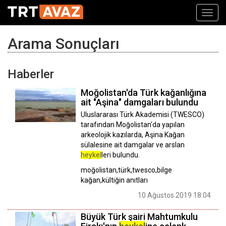
Toggl
navig
Arama Sonuçları
Haberler
Moğolistan'da Türk kağanlığına
ait "Aşina" damgaları bulundu
Uluslararası Türk Akademisi (TWESCO)
tarafından Moğolistan'da yapılan
arkeolojik kazılarda, Aşina Kağan
sülalesine ait damgalar ve arslan
heykel
leri bulundu.
moğolistan,türk,twesco,bilge
kağan,kültiğin anıtları
10 Ağustos 2019 18:04
Büyük Türk şairi Mahtumkulu