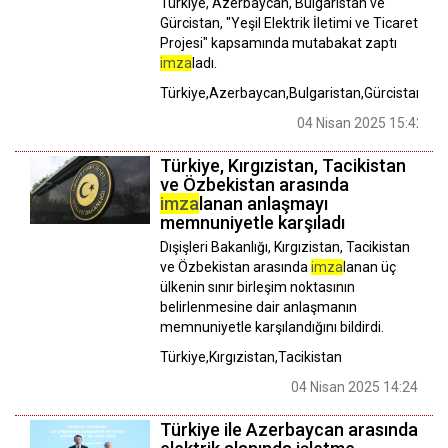
Türkiye, Azerbaycan, Bulgaristan ve
Gürcistan, "Yeşil Elektrik İletimi ve Ticareti
Projesi" kapsamında mutabakat zaptı
imza
ladı.
Türkiye,Azerbaycan,Bulgaristan,Gürcistan
04 Nisan 2025 15:42
Türkiye, Kırgızistan, Tacikistan
ve Özbekistan arasında
imza
lanan anlaşmayı
memnuniyetle karşıladı
Dışişleri Bakanlığı, Kırgızistan, Tacikistan
ve Özbekistan arasında
imza
lanan üç
ülkenin sınır birleşim noktasının
belirlenmesine dair anlaşmanın
memnuniyetle karşılandığını bildirdi.
Türkiye,Kırgızistan,Tacikistan
04 Nisan 2025 14:24
Türkiye ile Azerbaycan arasında