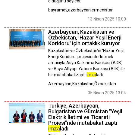
olduğunu söyledi. ​​​​​​​
bayramov,azerbaycan,ermenistan
13 Nisan 2025 10:00
Azerbaycan, Kazakistan ve
Özbekistan, 'Hazar Yeşil Enerji
Koridoru' için ortaklık kuruyor
Kazakistan ve Özbekistan’ın 'Hazar Yeşil
Enerji Koridoru' projesini ilerletmek
amacıyla Asya Kalkınma Bankası (ADB)
ve Asya Altyapı Yatırım Bankası (AIIB) ile
bir mutabakat zaptı
imza
ladı.
Azerbaycan,Kazakistan,Özbekistan
05 Nisan 2025 13:04
Türkiye, Azerbaycan,
Bulgaristan ve Gürcistan "Yeşil
Elektrik İletimi ve Ticareti
Projesi"nde mutabakat zaptı
imza
ladı