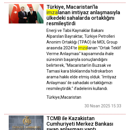
Türkiye, Macaristan'la
imza
lanan imtiyaz anlaşmasıyla
ülkedeki sahalarda ortaklığını
resmileştirdi
Enerji ve Tabii Kaynaklar Bakanı
Alparslan Bayraktar, Türkiye Petrolleri
Anonim Ortaklığı (TPAO) ile MOL Group
arasında 2024'te
imza
lanan "Ortak Teklif
Verme Anlaşması" kapsamında ihale
sürecinin başarıyla sonuçlandığını
belirterek, "Macaristan'ın Buzsak ve
Tamasi kara bloklarında hidrokarbon
arama hakkı elde etmiş olduk. 'İmtiyaz
Anlaşması' ile sahadaki ortaklığımızı
resmileştirdik." ifadelerini kullandı.
Türkiye,Macaristan
30 Nisan 2025 15:33
TCMB ile Kazakistan
Cumhuriyeti Merkez Bankası
swap anlaşması yaptı