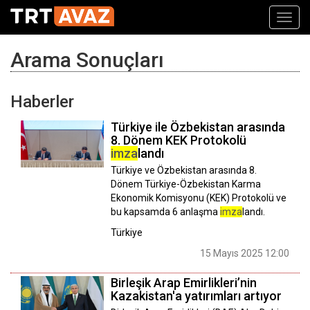
Toggl
navig
Arama Sonuçları
Haberler
Türkiye ile Özbekistan arasında
8. Dönem KEK Protokolü
imza
landı
Türkiye ve Özbekistan arasında 8.
Dönem Türkiye-Özbekistan Karma
Ekonomik Komisyonu (KEK) Protokolü ve
bu kapsamda 6 anlaşma
imza
landı.
Türkiye
15 Mayıs 2025 12:00
Birleşik Arap Emirlikleri’nin
Kazakistan'a yatırımları artıyor