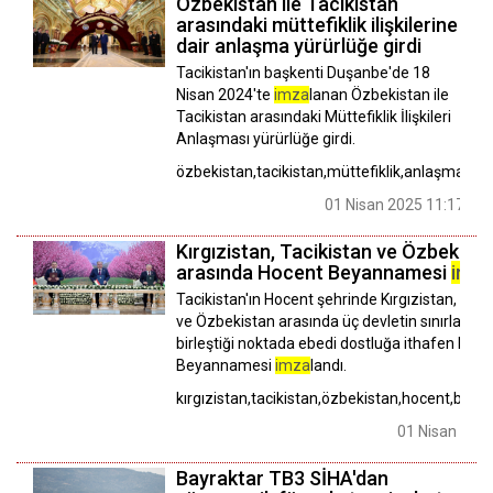
Özbekistan ile Tacikistan
arasındaki müttefiklik ilişkilerine
dair anlaşma yürürlüğe girdi
Tacikistan'ın başkenti Duşanbe'de 18
Nisan 2024'te
imza
lanan Özbekistan ile
Tacikistan arasındaki Müttefiklik İlişkileri
Anlaşması yürürlüğe girdi.
özbekistan,tacikistan,müttefiklik,anlaşma
01 Nisan 2025 11:17
Kırgızistan, Tacikistan ve Özbekist
arasında Hocent Beyannamesi
imz
Tacikistan'ın Hocent şehrinde Kırgızistan, Taci
ve Özbekistan arasında üç devletin sınırlarının
birleştiği noktada ebedi dostluğa ithafen Hoc
Beyannamesi
imza
landı.
kırgızistan,tacikistan,özbekistan,hocent,by
01 Nisan 2025
Bayraktar TB3 SİHA'dan