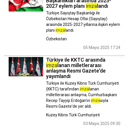
Başkanlıkları arasında 2025-
2027 eylem planı
imza
landı
Türkiye Sayıştay Başkanlığı ile
Özbekistan Hesap Ofisi (Sayıştay)
arasında 2025-2027 yıllarına ilişkin eylem
planı
imza
landı.
Özbekistan
05 Mayıs 2025 17:24
Türkiye ile KKTC arasında
imza
lanan milletlerarası
anlaşma Resmi Gazete'de
yayımlandı
Türkiye ile Kuzey Kıbrıs Türk Cumhuriyeti
(KKTC) tarafından
imza
lanan
milletlerarası anlaşma, Cumhurbaşkanı
Recep Tayyip Erdoğan'ın
imza
sıyla
Resmi Gazete'de yer aldı.
Kuzey Kıbrıs Türk Cumhuriyeti
03 Mayıs 2025 09:30