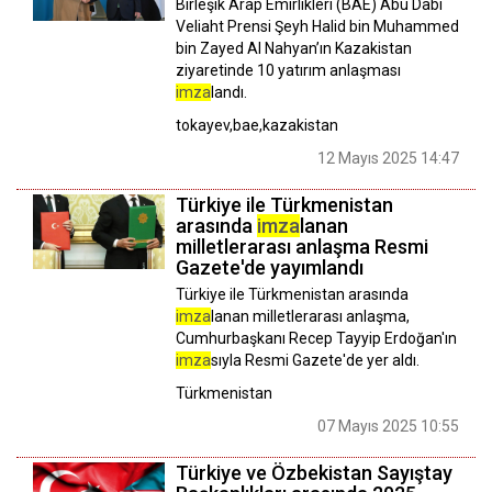
Birleşik Arap Emirlikleri (BAE) Abu Dabi
Veliaht Prensi Şeyh Halid bin Muhammed
bin Zayed Al Nahyan’ın Kazakistan
ziyaretinde 10 yatırım anlaşması
imza
landı.
tokayev,bae,kazakistan
12 Mayıs 2025 14:47
Türkiye ile Türkmenistan
arasında
imza
lanan
milletlerarası anlaşma Resmi
Gazete'de yayımlandı
Türkiye ile Türkmenistan arasında
imza
lanan milletlerarası anlaşma,
Cumhurbaşkanı Recep Tayyip Erdoğan'ın
imza
sıyla Resmi Gazete'de yer aldı.
Türkmenistan
07 Mayıs 2025 10:55
Türkiye ve Özbekistan Sayıştay