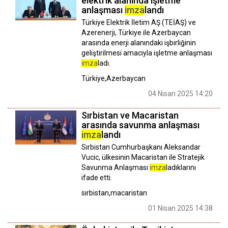
elektrik alanında işletme
anlaşması
imza
landı
Türkiye Elektrik İletim AŞ (TEİAŞ) ve
Azerenerji, Türkiye ile Azerbaycan
arasında enerji alanındaki işbirliğinin
geliştirilmesi amacıyla işletme anlaşması
imza
ladı.
Türkiye,Azerbaycan
04 Nisan 2025 14:20
Sırbistan ve Macaristan
arasında savunma anlaşması
imza
landı
Sırbistan Cumhurbaşkanı Aleksandar
Vucic, ülkesinin Macaristan ile Stratejik
Savunma Anlaşması
imza
ladıklarını
ifade etti.
sırbistan,macaristan
01 Nisan 2025 14:38