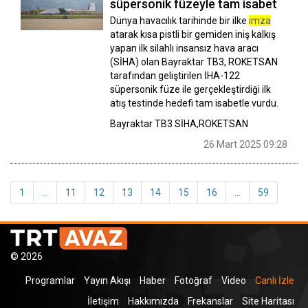
süpersonik füzeyle tam isabet
Dünya havacılık tarihinde bir ilke
imza
atarak kısa pistli bir gemiden iniş kalkış
yapan ilk silahlı insansız hava aracı
(SİHA) olan Bayraktar TB3, ROKETSAN
tarafından geliştirilen İHA-122
süpersonik füze ile gerçekleştirdiği ilk
atış testinde hedefi tam isabetle vurdu.
Bayraktar TB3 SİHA,ROKETSAN
26 Mart 2025 09:28
1
...
11
12
13
14
15
16
...
59
© 2026
Programlar
Yayın Akışı
Haber
Fotoğraf
Video
Canlı İzle
İletişim
Hakkımızda
Frekanslar
Site Haritası