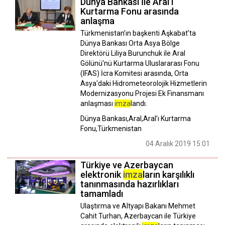
Dünya Bankası İle Aral’ı
Kurtarma Fonu arasında
anlaşma
Türkmenistan’ın başkenti Aşkabat’ta
Dünya Bankası Orta Asya Bölge
Direktörü Liliya Burunchuk ile Aral
Gölünü'nü Kurtarma Uluslararası Fonu
(IFAS) İcra Komitesi arasında, Orta
Asya'daki Hidrometeorolojik Hizmetlerin
Modernizasyonu Projesi Ek Finansmanı
anlaşması
imza
landı.
Dünya Bankası,Aral,Aral’ı Kurtarma
Fonu,Türkmenistan
04 Aralık 2019 15:01
Türkiye ve Azerbaycan
elektronik
imza
ların karşılıklı
tanınmasında hazırlıkları
tamamladı
Ulaştırma ve Altyapı Bakanı Mehmet
Cahit Turhan, Azerbaycan ile Türkiye