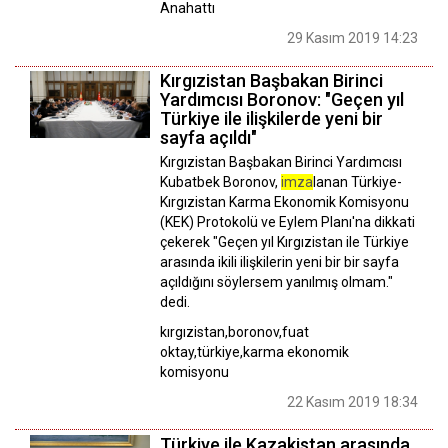
Anahattı
29 Kasım 2019 14:23
Kırgızistan Başbakan Birinci
Yardımcısı Boronov: "Geçen yıl
Türkiye ile ilişkilerde yeni bir
sayfa açıldı"
Kırgızistan Başbakan Birinci Yardımcısı
Kubatbek Boronov,
imza
lanan Türkiye-
Kırgızistan Karma Ekonomik Komisyonu
(KEK) Protokolü ve Eylem Planı'na dikkati
çekerek "Geçen yıl Kırgızistan ile Türkiye
arasında ikili ilişkilerin yeni bir bir sayfa
açıldığını söylersem yanılmış olmam."
dedi.
kırgızistan,boronov,fuat
oktay,türkiye,karma ekonomik
komisyonu
22 Kasım 2019 18:34
Türkiye ile Kazakistan arasında