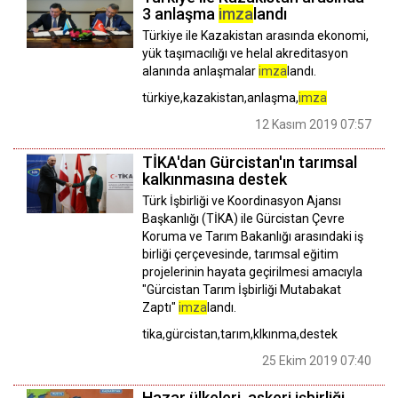
3 anlaşma
imza
landı
Türkiye ile Kazakistan arasında ekonomi,
yük taşımacılığı ve helal akreditasyon
alanında anlaşmalar
imza
landı.
türkiye,kazakistan,anlaşma,
imza
12 Kasım 2019 07:57
TİKA'dan Gürcistan'ın tarımsal
kalkınmasına destek
Türk İşbirliği ve Koordinasyon Ajansı
Başkanlığı (TİKA) ile Gürcistan Çevre
Koruma ve Tarım Bakanlığı arasındaki iş
birliği çerçevesinde, tarımsal eğitim
projelerinin hayata geçirilmesi amacıyla
"Gürcistan Tarım İşbirliği Mutabakat
Zaptı"
imza
landı.
tika,gürcistan,tarım,klkınma,destek
25 Ekim 2019 07:40
Hazar ülkeleri, askeri işbirliği