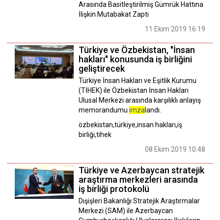
Arasında Basitleştirilmiş Gümrük Hattına
İlişkin Mutabakat Zaptı
11 Ekim 2019 16:19
Türkiye ve Özbekistan, "İnsan
hakları" konusunda iş birliğini
geliştirecek
Türkiye İnsan Hakları ve Eşitlik Kurumu
(TİHEK) ile Özbekistan İnsan Hakları
Ulusal Merkezi arasında karşılıklı anlayış
memorandumu
imza
landı.
özbekistan,türkiye,insan hakları,iş
birliği,tihek
08 Ekim 2019 10:48
Türkiye ve Azerbaycan stratejik
araştırma merkezleri arasında
iş birliği protokolü
Dışişleri Bakanlığı Stratejik Araştırmalar
Merkezi (SAM) ile Azerbaycan