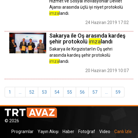
Hizmet ve Sosyal İnovasyonlar Devlet
Ajansı arasında üçlü iyi niyet protokolü
imza
landı.
24 Haziran 2019 17:02
Sakarya ile Oş arasında kardeş
şehir protokolü
imza
landı
Sakarya ile Kırgızistan'ın Oş şehri
arasında kardeş şehir protokolü
imza
landı.
20 Haziran 2019 10:07
1
...
52
53
54
55
56
57
...
59
© 2026
Programlar
Yayın Akışı
Haber
Fotoğraf
Video
Canlı İzle