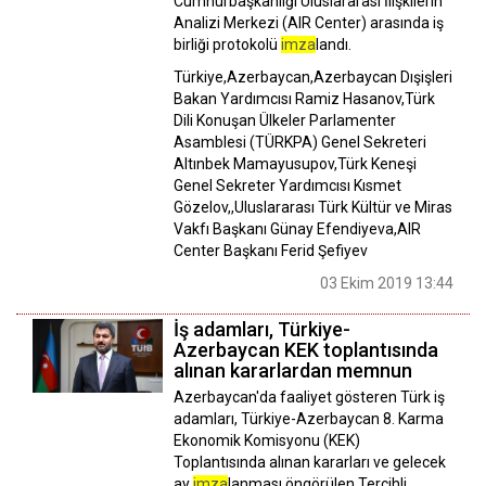
Cumhurbaşkanlığı Uluslararası İlişkilerin
Analizi Merkezi (AIR Center) arasında iş
birliği protokolü
imza
landı.
Türkiye,Azerbaycan,Azerbaycan Dışişleri
Bakan Yardımcısı Ramiz Hasanov,Türk
Dili Konuşan Ülkeler Parlamenter
Asamblesi (TÜRKPA) Genel Sekreteri
Altınbek Mamayusupov,Türk Keneşi
Genel Sekreter Yardımcısı Kısmet
Gözelov,,Uluslararası Türk Kültür ve Miras
Vakfı Başkanı Günay Efendiyeva,AIR
Center Başkanı Ferid Şefiyev
03 Ekim 2019 13:44
İş adamları, Türkiye-
Azerbaycan KEK toplantısında
alınan kararlardan memnun
Azerbaycan'da faaliyet gösteren Türk iş
adamları, Türkiye-Azerbaycan 8. Karma
Ekonomik Komisyonu (KEK)
Toplantısında alınan kararları ve gelecek
ay
imza
lanması öngörülen Tercihli