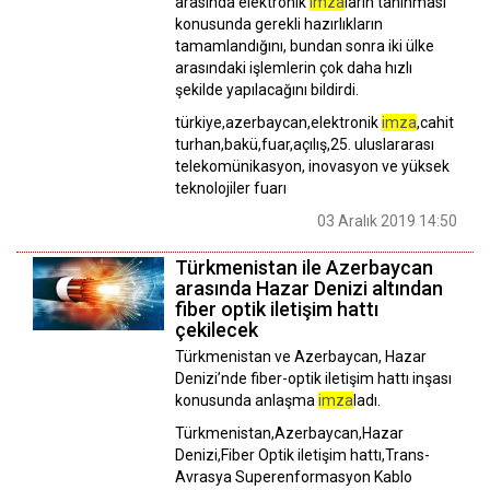
arasında elektronik
imza
ların tanınması
konusunda gerekli hazırlıkların
tamamlandığını, bundan sonra iki ülke
arasındaki işlemlerin çok daha hızlı
şekilde yapılacağını bildirdi.
türkiye,azerbaycan,elektronik
imza
,cahit
turhan,bakü,fuar,açılış,25. uluslararası
telekomünikasyon, inovasyon ve yüksek
teknolojiler fuarı
03 Aralık 2019 14:50
Türkmenistan ile Azerbaycan
arasında Hazar Denizi altından
fiber optik iletişim hattı
çekilecek
Türkmenistan ve Azerbaycan, Hazar
Denizi’nde fiber-optik iletişim hattı inşası
konusunda anlaşma
imza
ladı.
Türkmenistan,Azerbaycan,Hazar
Denizi,Fiber Optik iletişim hattı,Trans-
Avrasya Superenformasyon Kablo