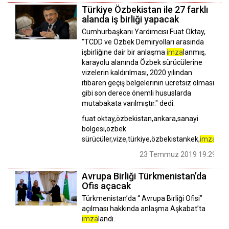
Türkiye Özbekistan ile 27 farklı
alanda iş birliği yapacak
Cumhurbaşkanı Yardımcısı Fuat Oktay,
"TCDD ve Özbek Demiryolları arasında
işbirliğine dair bir anlaşma
imza
lanmış,
karayolu alanında Özbek sürücülerine
vizelerin kaldırılması, 2020 yılından
itibaren geçiş belgelerinin ücretsiz olması
gibi son derece önemli hususlarda
mutabakata varılmıştır." dedi.
fuat oktay,özbekistan,ankara,sanayi
bölgesi,özbek
sürücüler,vize,türkiye,özbekistankek,
imza
23 Temmuz 2019 19:29
Avrupa Birliği Türkmenistan’da
Ofis açacak
Türkmenistan’da “ Avrupa Birliği Ofisi”
açılması hakkında anlaşma Aşkabat’ta
imza
landı.