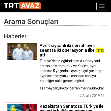
Toggl
navig
Arama Sonuçları
Haberler
Azerbaycanlı iki cerrah aynı
seansta iki operasyonla ilke
imza
attı
Türkiye'de tıp eğitimi alan Azerbaycanlı
cerrahlar Mahmudov ve Kazımi, aynı
seansta 5 yaşındaki çocuğa çalışan kalpte
bypass ameliyatı ve canlıdan canlıya
karaciğer nakli gerçekleştirdi.
azerbaycan,doktor,cerrah,mahmudov,kacımi
07 Aralık 2019 16:40
Kazakistan Senatosu Türkiye ile
askeri iş birliği anlaşmasını