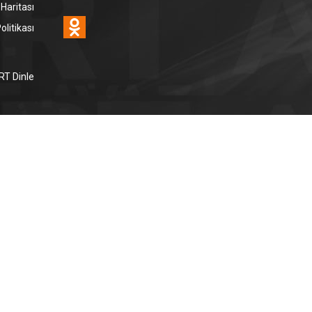
 Haritası
Odnoklassniki
litikası
RT Dinle