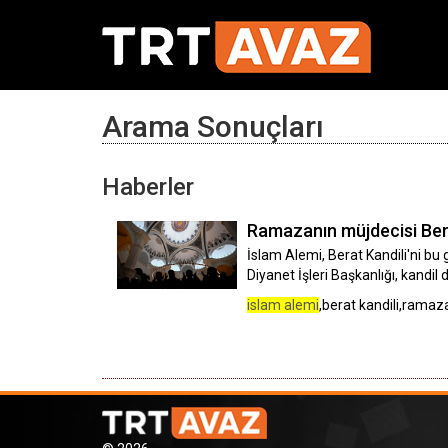
Arama Sonuçları
Haberler
Ramazanın müjdecisi Bera
İslam Alemi, Berat Kandili'ni bu
Diyanet İşleri Başkanlığı, kandil
islam alemi
,berat kandili,ramaza