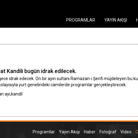
PROGRAMLAR
YAYIN AKIŞI
t Kandili bugün idrak edilecek.
 gece idrak edecek. On bir ayın sultanı Ramazan-ı Şerifi müjdeleyen bu 
 dolayısıyla yurt genelindeki camilerde programlar gerçekleştirecek.
n ayı,kandil
Programlar
Yayın Akışı
Haber
Fotoğraf
Video
C