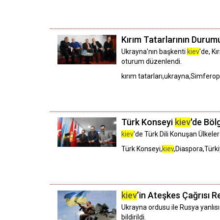
Kırım Tatarlarının Durum
Ukrayna'nın başkenti
kiev
'de, K
oturum düzenlendi.
kırım tatarları,ukrayna,Simfero
Türk Konseyi
kiev
'de Böl
kiev
'de Türk Dili Konuşan Ülkeler
Türk Konseyi,
kiev
,Diaspora,Türk
kiev
’in Ateşkes Çağrısı R
Ukrayna ordusu ile Rusya yanlısı
bildirildi.