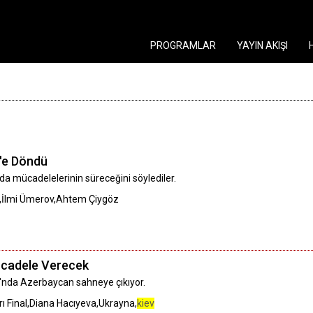
PROGRAMLAR
YAYIN AKIŞI
'e Döndü
ada mücadelelerinin süreceğini söylediler.
,İlmi Ümerov,Ahtem Çiygöz
ücadele Verecek
ı'nda Azerbaycan sahneye çıkıyor.
ı Final,Diana Hacıyeva,Ukrayna,
kiev