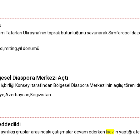
u
ırım Tatarları Ukrayna'nın toprak bütünlüğünü savunarak Simferopol'da p
pol,miting,yıl dönümü
gesel Diaspora Merkezi Açtı
 İşbirliği Konseyi tarafından Bölgesel Diaspora Merkezi'nin açılış töreni 
iye,Azerbaycan,Kırgızistan
eddedildi
 ayrılıkçı gruplar arasındaki çatışmalar devam ederken
kiev
’in yaptığı at