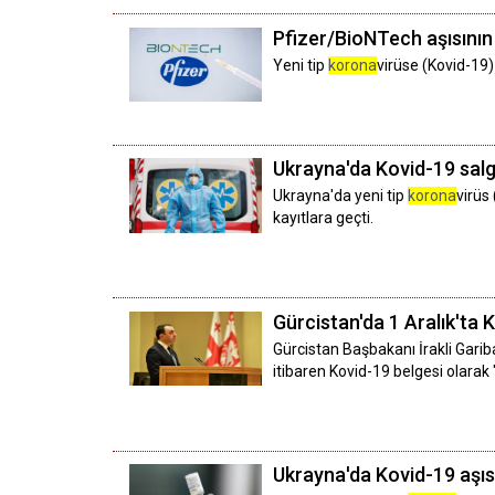
Pfizer/BioNTech aşısının i
Yeni tip
korona
virüse (Kovid-19) 
Ukrayna'da Kovid-19 salgı
Ukrayna'da yeni tip
korona
virüs
kayıtlara geçti.
Gürcistan'da 1 Aralık'ta
Gürcistan Başbakanı İrakli Gariba
itibaren Kovid-19 belgesi olarak 
Ukrayna'da Kovid-19 aşıs