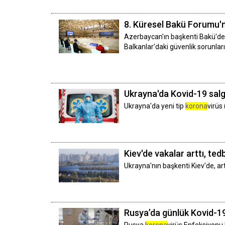
8. Küresel Bakü Forumu'nd
Azerbaycan'ın başkenti Bakü'de 
Balkanlar'daki güvenlik sorunlar
Ukrayna'da Kovid-19 salg
Ukrayna'da yeni tip
korona
virüs
Kiev'de vakalar arttı, tedbi
Ukrayna'nın başkenti Kiev'de, a
Rusya’da günlük Kovid-19 