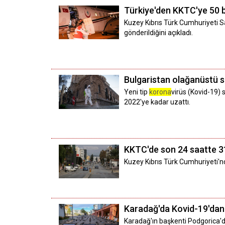
Türkiye'den KKTC'ye 50 b
Kuzey Kıbrıs Türk Cumhuriyeti Sağ
gönderildiğini açıkladı.
Bulgaristan olağanüstü s
Yeni tip
korona
virüs (Kovid-19)
2022'ye kadar uzattı.
KKTC'de son 24 saatte 3
Kuzey Kıbrıs Türk Cumhuriyeti'n
Karadağ'da Kovid-19'dan ö
Karadağ'ın başkenti Podgorica'da