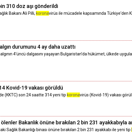
in 310 doz aşı gönderildi
lık Bakanı Ali Pilli,
korona
virüs ile mücadele kapsamında Türkiye'den K
algın durumunu 4 ay daha uzattı
 salgının 4’üncü dalgasını yaşayan Bulgaristan’da hükümet, ülkede uygu
14 Kovid-19 vakası görüldü
de (KKTC) son 24 saatte 314 yeni tip
korona
virüs (Kovid-19) vakası görül
lenler Bakanlık önüne bırakılan 2 bin 231 ayakkabıyla an
ki Sağlık Bakanlığı binası önüne bırakılan 2 bin 231 ayakkabı ile yeni tip