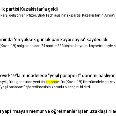
lk partisi Kazakistan’a geldi
karşı geliştirilen Pfizer/BioNTech aşısının ilk partisi Kazakistan’ın Almatı 
nında "en yüksek günlük can kaybı sayısı" kaydedildi
 (Kovid-19) salgınında son 24 saatte 833 kişinin hayatını kaybetmesiyle 
 Kovid-19'la mücadelede "yeşil pasaport" dönemi başlıyor
şvili, ülke genelinde yeni tip
korona
virüs (Kovid-19) ile mücadele çerçe
"yeşil pasaport" gösterilmesinin zorunlu olacağını bildirdi.
ı yaptırmayan memur ve öğretmenler işten uzaklaştırıl