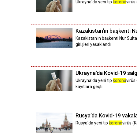
Ukrayna'da yeni tip
korona
virüs
Kazakistan'ın başkenti N
Kazakistan’ın başkenti Nur Sult
girişleri yasaklandı.
Ukrayna'da Kovid-19 salgı
Ukrayna'da yeni tip
korona
virüs
kayıtlara geçti.
Rusya’da Kovid-19 vakala
Rusya'da yeni tip
korona
virüs (