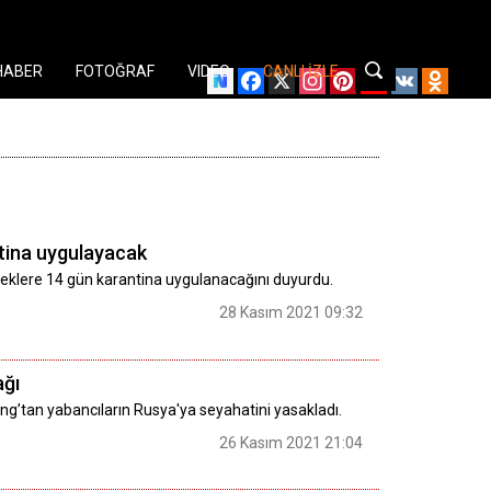
HABER
FOTOĞRAF
VIDEO
CANLI İZLE
Facebook
X
Instagram
Pinterest
YouTube
VK
Odnok
ntina uygulayacak
eceklere 14 gün karantina uygulanacağını duyurdu.
28 Kasım 2021 09:32
ağı
ng’tan yabancıların Rusya'ya seyahatini yasakladı.
26 Kasım 2021 21:04