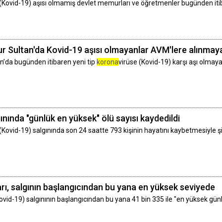
 (Kovid-19) aşısı olmamış devlet memurları ve öğretmenler bugünden itib
ur Sultan'da Kovid-19 aşısı olmayanlar AVM'lere alınma
an’da bugünden itibaren yeni tip
korona
virüse (Kovid-19) karşı aşı olmaya
nında "günlük en yüksek" ölü sayısı kaydedildi
 (Kovid-19) salgınında son 24 saatte 793 kişinin hayatını kaybetmesiyle 
rı, salgının başlangıcından bu yana en yüksek seviyede
Kovid-19) salgınının başlangıcından bu yana 41 bin 335 ile "en yüksek günlü