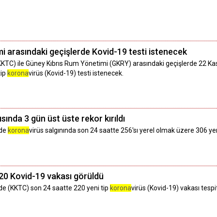
mi arasındaki geçişlerde Kovid-19 testi istenecek
TC) ile Güney Kıbrıs Rum Yönetimi (GKRY) arasındaki geçişlerde 22 Kasım 2
tip
korona
virüs (Kovid-19) testi istenecek.
ında 3 gün üst üste rekor kırıldı
nde
korona
virüs salgınında son 24 saatte 256'sı yerel olmak üzere 306 yeni
20 Kovid-19 vakası görüldü
de (KKTC) son 24 saatte 220 yeni tip
korona
virüs (Kovid-19) vakası tespi