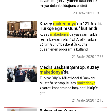
devam ettiğini ve yatırım tutarının 1,3
milyar doları bulduğunu bildirdi.
20 Ocak 2021 19:30
Kuzey
makedonya
'da "21 Aralık
Türkçe Eğitim Günü" kutlandı
Kuzey
makedonya
'da yaşayan Türklerin
resmi bayramı olan "21 Aralık Türkçe
Eğitim Günü" başkent Üsküp'te
düzenlenen programla kutlandı.
21 Aralık 2020 17:33
Meclis Başkanı Şentop, Kuzey
makedonya
’da
Türkiye Büyük Millet Meclisi Başkanı
Mustafa Şentop, Kuzey
makedonya
ziyareti kapsamında başkent Üsküp'e
gitti.
21 Aralık 2020 12:10
Bulgaristan Kuzey