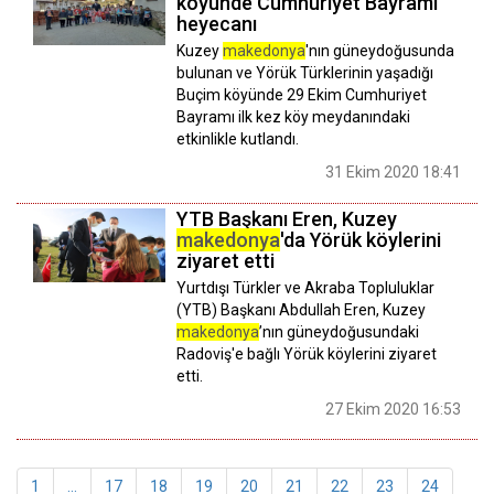
köyünde Cumhuriyet Bayramı
heyecanı
Kuzey
makedonya
'nın güneydoğusunda
bulunan ve Yörük Türklerinin yaşadığı
Buçim köyünde 29 Ekim Cumhuriyet
Bayramı ilk kez köy meydanındaki
etkinlikle kutlandı.
31 Ekim 2020 18:41
YTB Başkanı Eren, Kuzey
makedonya
'da Yörük köylerini
ziyaret etti
Yurtdışı Türkler ve Akraba Topluluklar
(YTB) Başkanı Abdullah Eren, Kuzey
makedonya
’nın güneydoğusundaki
Radoviş'e bağlı Yörük köylerini ziyaret
etti.
27 Ekim 2020 16:53
1
...
17
18
19
20
21
22
23
24