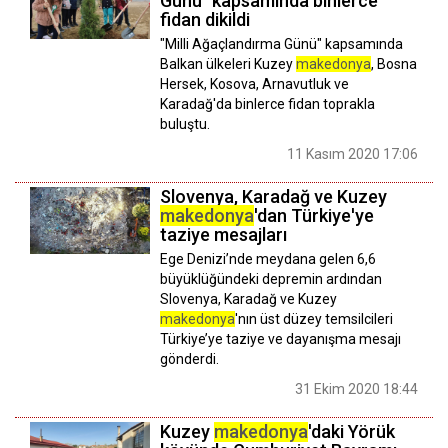
Günü" kapsamında binlerce
fidan dikildi
"Milli Ağaçlandırma Günü" kapsamında
Balkan ülkeleri Kuzey
makedonya
, Bosna
Hersek, Kosova, Arnavutluk ve
Karadağ'da binlerce fidan toprakla
buluştu.
11 Kasım 2020 17:06
Slovenya, Karadağ ve Kuzey
makedonya
'dan Türkiye'ye
taziye mesajları
Ege Denizi’nde meydana gelen 6,6
büyüklüğündeki depremin ardından
Slovenya, Karadağ ve Kuzey
makedonya
'nın üst düzey temsilcileri
Türkiye’ye taziye ve dayanışma mesajı
gönderdi.
31 Ekim 2020 18:44
Kuzey
makedonya
'daki Yörük