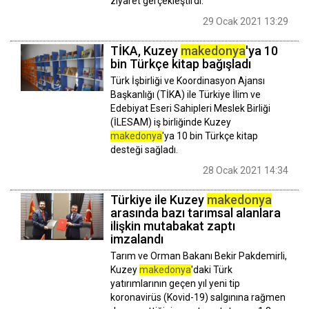
ziyaret gerçekleştirdi.
29 Ocak 2021 13:29
TİKA, Kuzey
makedonya
'ya 10
bin Türkçe kitap bağışladı
Türk İşbirliği ve Koordinasyon Ajansı
Başkanlığı (TİKA) ile Türkiye İlim ve
Edebiyat Eseri Sahipleri Meslek Birliği
(İLESAM) iş birliğinde Kuzey
makedonya
'ya 10 bin Türkçe kitap
desteği sağladı.
28 Ocak 2021 14:34
Türkiye ile Kuzey
makedonya
arasında bazı tarımsal alanlara
ilişkin mutabakat zaptı
imzalandı
Tarım ve Orman Bakanı Bekir Pakdemirli,
Kuzey
makedonya
'daki Türk
yatırımlarının geçen yıl yeni tip
koronavirüs (Kovid-19) salgınına rağmen