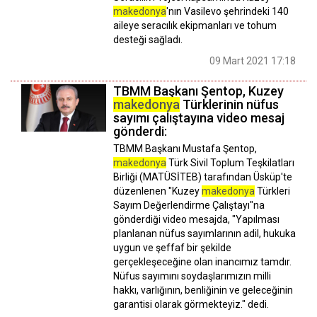
makedonya
'nın Vasilevo şehrindeki 140
aileye seracılık ekipmanları ve tohum
desteği sağladı.
09 Mart 2021 17:18
TBMM Başkanı Şentop, Kuzey
makedonya
Türklerinin nüfus
sayımı çalıştayına video mesaj
gönderdi:
TBMM Başkanı Mustafa Şentop,
makedonya
Türk Sivil Toplum Teşkilatları
Birliği (MATÜSİTEB) tarafından Üsküp'te
düzenlenen "Kuzey
makedonya
Türkleri
Sayım Değerlendirme Çalıştayı"na
gönderdiği video mesajda, "Yapılması
planlanan nüfus sayımlarının adil, hukuka
uygun ve şeffaf bir şekilde
gerçekleşeceğine olan inancımız tamdır.
Nüfus sayımını soydaşlarımızın milli
hakkı, varlığının, benliğinin ve geleceğinin
garantisi olarak görmekteyiz." dedi.