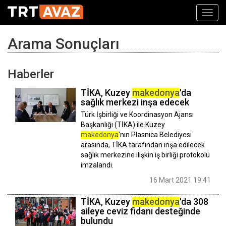
Toggl
navig
Arama Sonuçları
Haberler
TİKA, Kuzey
makedonya
'da
sağlık merkezi inşa edecek
Türk İşbirliği ve Koordinasyon Ajansı
Başkanlığı (TİKA) ile Kuzey
makedonya
'nın Plasnica Belediyesi
arasında, TİKA tarafından inşa edilecek
sağlık merkezine ilişkin iş birliği protokolü
imzalandı.
16 Mart 2021 19:41
TİKA, Kuzey
makedonya
'da 308
aileye ceviz fidanı desteğinde
bulundu