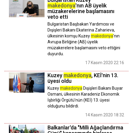
makedonya
'nın AB üyelik
müzakerelerine başlamasını
veto etti
Bulgaristan Başbakan Yardımcısı ve
Dışişleri Bakanı Ekaterina Zaharieva,
ülkesinin komşu Kuzey
makedonya
'nın
Avrupa Birliğine (AB) üyelik
müzakerelere başlamasını veto ettiğini
duyurdu.
17 Kasım 2020 22:16
Kuzey
makedonya
, KEİ'nin 13.
üyesi oldu
Kuzey
makedonya
Dışişleri Bakanı Buyar
Osmani, ülkesinin Karadeniz Ekonomik
İşbirliği Örgütü'nün (KEİ) 13. üyesi
olduğunu bildirdi.
14 Kasım 2020 18:32
Balkanlar'da "Milli Ağaçlandırma