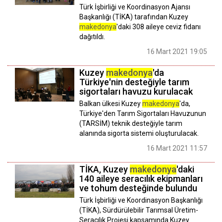
Türk İşbirliği ve Koordinasyon Ajansı
Başkanlığı (TİKA) tarafından Kuzey
makedonya
'daki 308 aileye ceviz fidanı
dağıtıldı.
16 Mart 2021 19:05
Kuzey
makedonya
'da
Türkiye'nin desteğiyle tarım
sigortaları havuzu kurulacak
Balkan ülkesi Kuzey
makedonya
'da,
Türkiye'den Tarım Sigortaları Havuzunun
(TARSİM) teknik desteğiyle tarım
alanında sigorta sistemi oluşturulacak.
16 Mart 2021 11:57
TİKA, Kuzey
makedonya
'daki
140 aileye seracılık ekipmanları
ve tohum desteğinde bulundu
Türk İşbirliği ve Koordinasyon Başkanlığı
(TİKA), Sürdürülebilir Tarımsal Üretim-
Seracılık Projesi kapsamında Kuzey