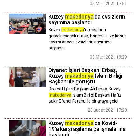
05 Mart 2021 17:51
Kuzey
makedonya
'da evsizlerin
sayımına başlandı
Kuzey
makedonya
'da nisanda
gerçekleşecek nüfus, hanehalkı ve konut
sayımı öncesi evsizlerin sayımına
başlandı.
03 Mart 2021 19:29
Diyanet İşleri Başkanı Erbaş,
Kuzey
makedonya
İslam Birliği
Başkanı ile görüştü
Diyanet İşleri Başkanı Ali Erbaş, Kuzey
makedonya
İslam Birliği Başkanı Hafız
Şakir Efendi Fetahu ile bir araya geldi.
23 Şubat 2021 17:28
Kuzey
makedonya
'da Kovid-
19'a karşı aşılama çalışmalarına
başlandı