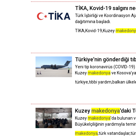
TİKA, Kovid-19 salgını n
Türk İşbirliği ve Koordinasyon A
dağıtımına başladı.
TİKA,Kovid-19,Kuzey
makedony
Türkiye'nin gönderdiği tıb
Yeni tip koronavirüs (COVID-19) 
Kuzey
makedonya
ve Kosova'ya 
türkiye,tıbbi yardım,balkan ülkele
Kuzey
makedonya
'daki 
Kuzey
makedonya
'da bulunan v
Büyükelçiliğinin yardımıyla temin
makedonya
,türk vatandaşlar,tü