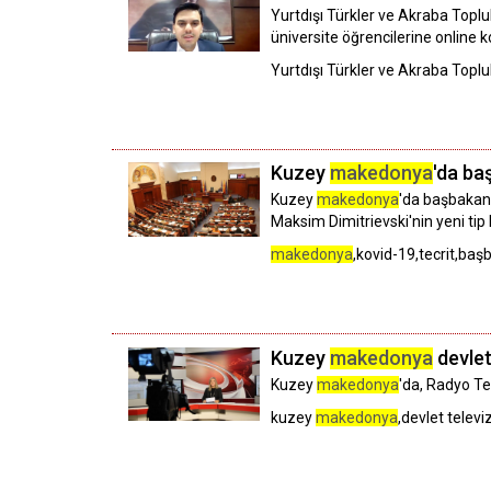
Yurtdışı Türkler ve Akraba Topl
üniversite öğrencilerine online 
Yurtdışı Türkler ve Akraba Topl
Kuzey
makedonya
'da ba
Kuzey
makedonya
'da başbakan,
Maksim Dimitrievski'nin yeni tip 
makedonya
,kovid-19,tecrit,ba
Kuzey
makedonya
devlet
Kuzey
makedonya
'da, Radyo Te
kuzey
makedonya
,devlet televi