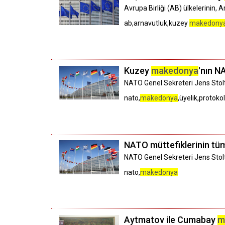
Avrupa Birliği (AB) ülkelerinin,
ab,arnavutluk,kuzey
makedony
Kuzey
makedonya
'nın N
NATO Genel Sekreteri Jens Sto
nato,
makedonya
,üyelik,protoko
NATO müttefiklerinin t
NATO Genel Sekreteri Jens Stol
nato,
makedonya
Aytmatov ile Cumabay
m