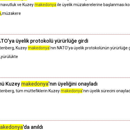
 Arnavutluk ve Kuzey
makedonya
ile üyelik müzakerelerine başlanması konu
a
,müzakere
ATO'ya üyelik protokolü yürürlüğe girdi
ltenberg, Kuzey
makedonya
'nın NATO'ya üyelik protokolünün yürürlüğe gir
l,yürülükte
ümü Kuzey
makedonya
'nın üyeliğini onayladı
tenberg, tüm müttefiklerin Kuzey
makedonya
'nın üyelik sürecini onayla
akedonya
'da anıldı