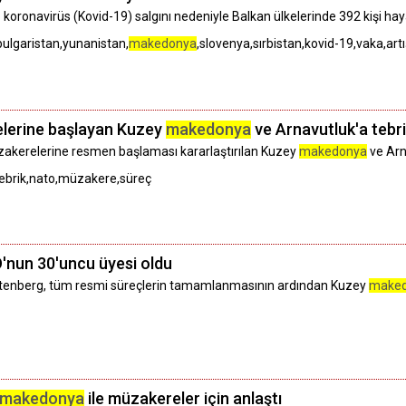
ip koronavirüs (Kovid-19) salgını nedeniyle Balkan ülkelerinde 392 kişi haya
ulgaristan,yunanistan,
makedonya
,slovenya,sırbistan,kovid-19,vaka,artı
lerine başlayan Kuzey
makedonya
ve Arnavutluk'a tebr
müzakerelerine resmen başlaması kararlaştırılan Kuzey
makedonya
ve Arna
,tebrik,nato,müzakere,süreç
'nun 30'uncu üyesi oldu
ltenberg, tüm resmi süreçlerin tamamlanmasının ardından Kuzey
make
makedonya
ile müzakereler için anlaştı