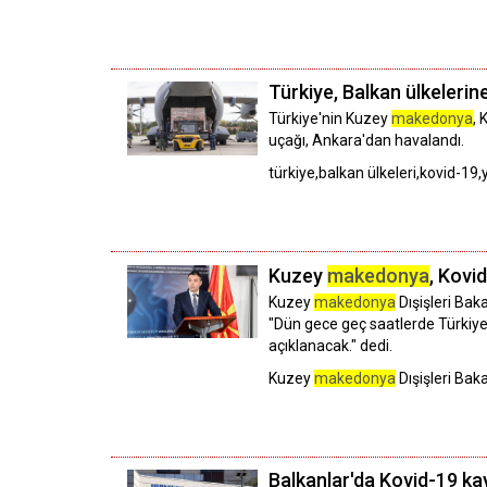
Türkiye, Balkan ülkelerin
Türkiye'nin Kuzey
makedonya
, 
uçağı, Ankara'dan havalandı.
türkiye,balkan ülkeleri,kovid-19
Kuzey
makedonya
, Kovi
Kuzey
makedonya
Dışişleri Bak
"Dün gece geç saatlerde Türkiye
açıklanacak." dedi.
Kuzey
makedonya
Dışişleri Bak
Balkanlar'da Kovid-19 kay