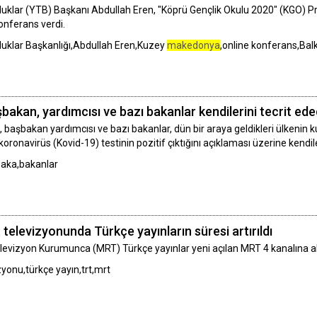
uluklar (YTB) Başkanı Abdullah Eren, "Köprü Gençlik Okulu 2020" (KGO)
konferans verdi.
uluklar Başkanlığı,Abdullah Eren,Kuzey
makedonya
,online konferans,Bal
şbakan, yardımcısı ve bazı bakanlar kendilerini tecrit ed
 başbakan yardımcısı ve bazı bakanlar, dün bir araya geldikleri ülkenin
koronavirüs (Kovid-19) testinin pozitif çıktığını açıklaması üzerine kendil
şbaka,bakanlar
 televizyonunda Türkçe yayınların süresi artırıldı
levizyon Kurumunca (MRT) Türkçe yayınlar yeni açılan MRT 4 kanalına alınd
zyonu,türkçe yayın,trt,mrt