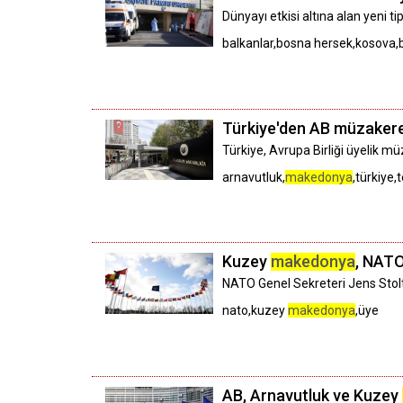
Dünyayı etkisi altına alan yeni t
balkanlar,bosna hersek,kosova,b
Türkiye'den AB müzakere
Türkiye, Avrupa Birliği üyelik 
arnavutluk,
makedonya
,türkiye
Kuzey
makedonya
, NATO
NATO Genel Sekreteri Jens Sto
nato,kuzey
makedonya
,üye
AB, Arnavutluk ve Kuzey