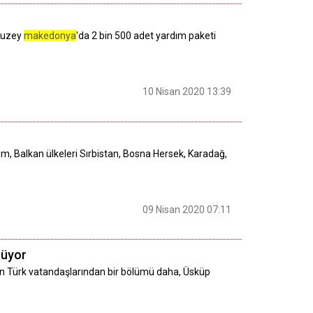
 Kuzey
makedonya
'da 2 bin 500 adet yardım paketi
10 Nisan 2020 13:39
ım, Balkan ülkeleri Sırbistan, Bosna Hersek, Karadağ,
09 Nisan 2020 07:11
nüyor
yen Türk vatandaşlarından bir bölümü daha, Üsküp