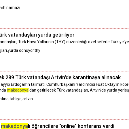
avih namazı
Türk vatandaşları yurda getiriliyor
tandaşları, Türk Hava Yollarının (THY) düzenlediği özel seferle Türkiye'ye
şları,yurda dönüyor,thy
cek 289 Türk vatandaşı Artvin'de karantinaya alınacak
yip Erdoğan'ın talimatı, Cumhurbaşkanı Yardımcısı Fuat Oktay'ın koordi
ında
makedonya
'dan getirilecek Türk vatandaşları, Artvin'de yurda yerleşt
ntina,tahliye,artvin
y
makedonya
lı öğrencilere "online" konferans verdi