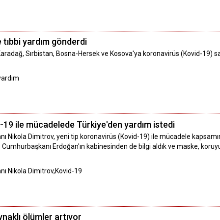
e tıbbi yardım gönderdi
Karadağ, Sırbistan, Bosna-Hersek ve Kosova'ya koronavirüs (Kovid-19) salg
,yardım
d-19 ile mücadelede Türkiye'den yardım istedi
anı Nikola Dimitrov, yeni tip koronavirüs (Kovid-19) ile mücadele kapsamın
 Cumhurbaşkanı Erdoğan'ın kabinesinden de bilgi aldık ve maske, koruyu
anı Nikola Dimitrov,Kovid-19
naklı ölümler artıyor