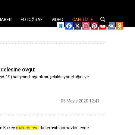
HABER
FOTOĞRAF
VIDEO
CANLI İZLE
Facebook
X
Instagram
Pinterest
YouTube
VK
Odnok
adelesine övgü:
d-19) salgınını başarılı bir şekilde yönettiğini ve
05 Mayıs 2020 12:41
nan Kuzey
makedonya
'da teravih namazları evde