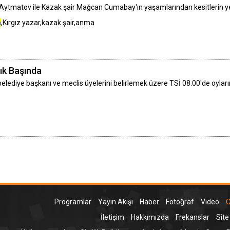
ytmatov ile Kazak şair Mağcan Cumabay'ın yaşamlarından kesitlerin yer a
a
,Kırgız yazar,kazak şair,anma
ık Başında
elediye başkanı ve meclis üyelerini belirlemek üzere TSİ 08.00'de oyları
Programlar
Yayın Akışı
Haber
Fotoğraf
Video
C
İletişim
Hakkımızda
Frekanslar
Site