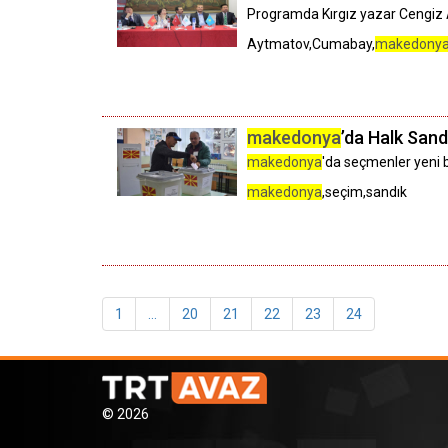
Programda Kırgız yazar Cengiz A
Aytmatov,Cumabay,
makedony
makedonya
’da Halk Sand
makedonya
'da seçmenler yeni b
makedonya
,seçim,sandık
1
...
20
21
22
23
24
© 2026