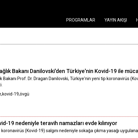
PROGRAMLAR
YAYIN AKIŞI
ğlık Bakanı Danilovski'den Türkiye'nin Kovid-19 ile müc
ık Bakanı Prof. Dr. Dragan Danilovski, Türkiye'nin yeni tip koronavirüs (Kovi
i.
ye,kovid-19,övgü
vid-19 nedeniyle teravih namazları evde kılınıyor
tip koronavirüs (Kovid-19) salgını nedeniyle sokağa çıkma yasağı uygula