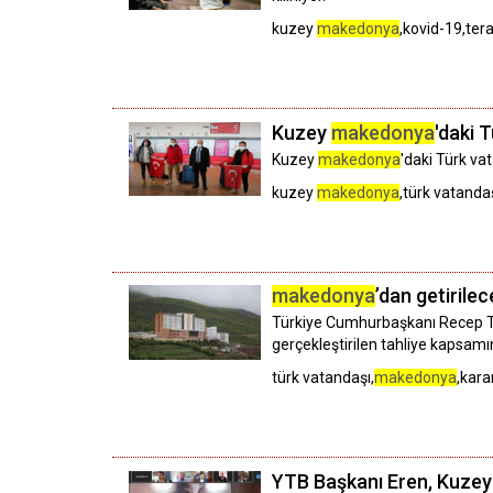
kuzey
makedonya
,kovid-19,ter
Kuzey
makedonya
'daki 
Kuzey
makedonya
'daki Türk va
kuzey
makedonya
,türk vatanda
makedonya
’dan getirile
Türkiye Cumhurbaşkanı Recep Tay
gerçekleştirilen tahliye kapsam
türk vatandaşı,
makedonya
,kara
YTB Başkanı Eren, Kuze