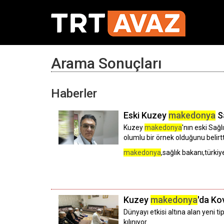
Arama Sonuçları
Haberler
Eski Kuzey
makedonya
Sa
Kuzey
makedonya
'nın eski Sağl
olumlu bir örnek olduğunu belirtt
makedonya
,sağlık bakanı,türki
Kuzey
makedonya
'da Ko
Dünyayı etkisi altına alan yeni 
kılınıyor.