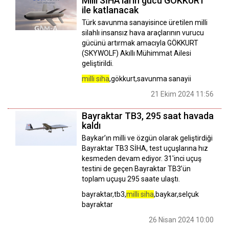
Milli SİHA'ların gücü GÖKKURT
ile katlanacak
Türk savunma sanayisince üretilen milli
silahlı insansız hava araçlarının vurucu
gücünü artırmak amacıyla GÖKKURT
(SKYWOLF) Akıllı Mühimmat Ailesi
geliştirildi.
milli siha
,gökkurt,savunma sanayii
21 Ekim 2024 11:56
Bayraktar TB3, 295 saat havada
kaldı
Baykar’ın milli ve özgün olarak geliştirdiği
Bayraktar TB3 SİHA, test uçuşlarına hız
kesmeden devam ediyor. 31'inci uçuş
testini de geçen Bayraktar TB3’ün
toplam uçuşu 295 saate ulaştı.
bayraktar,tb3,
milli siha
,baykar,selçuk
bayraktar
26 Nisan 2024 10:00