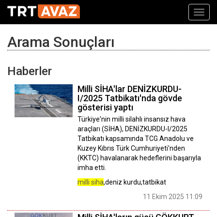
Toggl
navig
Arama Sonuçları
Haberler
Milli SİHA'lar DENİZKURDU-
I/2025 Tatbikatı'nda gövde
gösterisi yaptı
Türkiye'nin milli silahlı insansız hava
araçları (SİHA), DENİZKURDU-I/2025
Tatbikatı kapsamında TCG Anadolu ve
Kuzey Kıbrıs Türk Cumhuriyeti'nden
(KKTC) havalanarak hedeflerini başarıyla
imha etti.
milli siha
,deniz kurdu,tatbikat
11 Ekim 2025 11:09