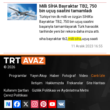
Milli SİHA Bayraktar TB2, 750
bin uçuş saatini tamamladı
Türkiye'nin ilk milli ve özgün SİHA'sı
Bayraktar TB2, 750 bin uçuş saatini
başarıyla tamamlayarak Türk havacılık
tarihinde yeni bir rekora daha imza attı.
siha bayraktar tb2,
milli siha
,uçuş saati
11 Aralık 2023 16:55
© 2026
Programlar
Yayın Akışı
Haber
Fotoğraf
Video
Canlı İzle
İletişim
Hakkımızda
Frekanslar
Site Haritası
Kullanım Şartları
Gizlilik Politikası ve Aydınlatma Metni
Çerez Politikası
Facebook
X
Instagram
Pinterest
YouTube
VK