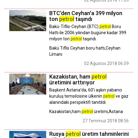
02 Ağustos 2018 11:03
BTC'den Ceyhan'a 399 milyon
ton
petrol
taşındı
Bakü-Tiflis-Ceyhan (BTC)
petrol
Boru
Hattı ile 2006 yılından bugüne kadar 399
milyon ton
petrol
taşındı.
Bakü Tiflis Ceyhan boru hattı,Ceyhan
Limanı
02 Ağustos 2018 06:59
Kazakistan, ham
petrol
üretimini arttırıyor
Başkent Astana’da, 60’i aşkın yabancı
kuruluş temsilcisine ülkenin
petrol
ve gaz
alanındaki perspektifi tanıtıldı.
Kazakistan,ham
petrol
üretimi,Astana
27 Temmuz 2018 08:56
Rusya
petrol
üretim tahminlerini