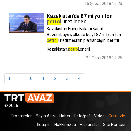
15 Şubat 2018 15:23
Kazakistan'da 87 milyon ton
petrol
üretilecek
Kazakistan Enerji Bakanı Kanat
Bozumbayev, ülkede bu yıl 87 milyon ton
petrol
üretilmesinin planlandığını belirtti.
Kazakistan,
petrol
,enerji
22 Ocak 2018 14:25
1
...
10
11
12
13
14
© 2026
Programlar
Yayın Akışı
Haber
Fotoğraf
Video
Canlı İzle
İletişim
Hakkımızda
Frekanslar
Site Haritası