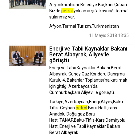
Afyonkarahisar Belediye Başkanı Çoban:
Bizde
petrol
yok ama şifa kaynağı termal
sularımız var.
Afyon,Termal Turizm,Türkmenistan
11 Mayıs 2018 13:35
Enerji ve Tabii Kaynaklar Bakanı
Berat Albayrak, Aliyev'le
görüştü
Enerji ve Tabii Kaynaklar Bakanı Berat
Albayrak, Güney Gaz Koridoru Danışma
Kurulu 4. Bakanlar Toplantısı'na katılmak
için gittiği Azerbaycan'da
Cumhurbaşkanı Aliyev ile görüştü.
Türkiye,Azerbaycan,Enerji,Aliyev,Bakü-
Tiflis-Ceyhan
petrol
Boru Hattı,rans
Anadolu Doğalgaz Boru
Hattı,TANAP,Bakü-Tiflis-Kars Demiryolu
Hattı,Enerji ve Tabii Kaynaklar Bakanı
Berat Albayrak