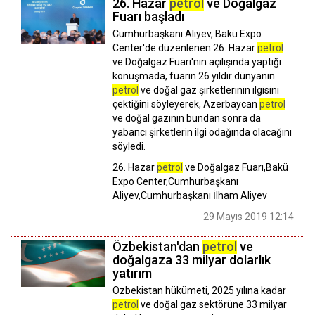
26. Hazar
petrol
ve Doğalgaz
Fuarı başladı
Cumhurbaşkanı Aliyev, Bakü Expo
Center'de düzenlenen 26. Hazar
petrol
ve Doğalgaz Fuarı'nın açılışında yaptığı
konuşmada, fuarın 26 yıldır dünyanın
petrol
ve doğal gaz şirketlerinin ilgisini
çektiğini söyleyerek, Azerbaycan
petrol
ve doğal gazının bundan sonra da
yabancı şirketlerin ilgi odağında olacağını
söyledi.
26. Hazar
petrol
ve Doğalgaz Fuarı,Bakü
Expo Center,Cumhurbaşkanı
Aliyev,Cumhurbaşkanı İlham Aliyev
29 Mayıs 2019 12:14
Özbekistan'dan
petrol
ve
doğalgaza 33 milyar dolarlık
yatırım
Özbekistan hükümeti, 2025 yılına kadar
petrol
ve doğal gaz sektörüne 33 milyar