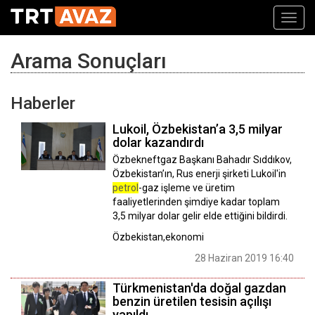
Toggl
navig
Arama Sonuçları
Haberler
Lukoil, Özbekistan’a 3,5 milyar
dolar kazandırdı
Özbekneftgaz Başkanı Bahadır Sıddıkov,
Özbekistan’ın, Rus enerji şirketi Lukoil'in
petrol
-gaz işleme ve üretim
faaliyetlerinden şimdiye kadar toplam
3,5 milyar dolar gelir elde ettiğini bildirdi.
Özbekistan,ekonomi
28 Haziran 2019 16:40
Türkmenistan'da doğal gazdan
benzin üretilen tesisin açılışı
yapıldı