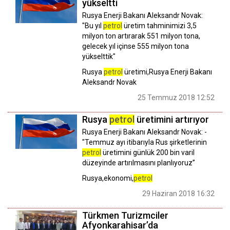
yükseltti
Rusya Enerji Bakanı Aleksandr Novak:
"Bu yıl
petrol
üretim tahminimizi 3,5
milyon ton artırarak 551 milyon tona,
gelecek yıl içinse 555 milyon tona
yükselttik"
Rusya
petrol
üretimi,Rusya Enerji Bakanı
Aleksandr Novak
25 Temmuz 2018 12:52
Rusya
petrol
üretimini artırıyor
Rusya Enerji Bakanı Aleksandr Novak: -
"Temmuz ayı itibarıyla Rus şirketlerinin
petrol
üretimini günlük 200 bin varil
düzeyinde artırılmasını planlıyoruz”
Rusya,ekonomi,
petrol
29 Haziran 2018 16:32
Türkmen Turizmciler
Afyonkarahisar’da