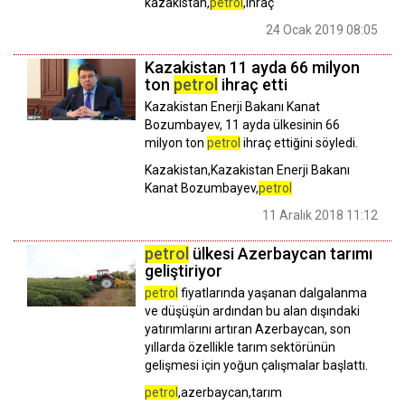
kazakistan,
petrol
,ihraç
24 Ocak 2019 08:05
Kazakistan 11 ayda 66 milyon
ton
petrol
ihraç etti
Kazakistan Enerji Bakanı Kanat
Bozumbayev, 11 ayda ülkesinin 66
milyon ton
petrol
ihraç ettiğini söyledi.
Kazakistan,Kazakistan Enerji Bakanı
Kanat Bozumbayev,
petrol
11 Aralık 2018 11:12
petrol
ülkesi Azerbaycan tarımı
geliştiriyor
petrol
fiyatlarında yaşanan dalgalanma
ve düşüşün ardından bu alan dışındaki
yatırımlarını artıran Azerbaycan, son
yıllarda özellikle tarım sektörünün
gelişmesi için yoğun çalışmalar başlattı.
petrol
,azerbaycan,tarım