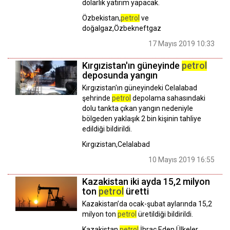
dolarlık yatırım yapacak.
Özbekistan,
petrol
ve
doğalgaz,Özbekneftgaz
17 Mayıs 2019 10:33
Kırgızistan'ın güneyinde
petrol
deposunda yangın
Kırgızistan'ın güneyindeki Celalabad
şehrinde
petrol
depolama sahasındaki
dolu tankta çıkan yangın nedeniyle
bölgeden yaklaşık 2 bin kişinin tahliye
edildiği bildirildi.
Kırgızistan,Celalabad
10 Mayıs 2019 16:55
Kazakistan iki ayda 15,2 milyon
ton
petrol
üretti
Kazakistan’da ocak-şubat aylarında 15,2
milyon ton
petrol
üretildiği bildirildi.
Kazakistan,
petrol
İhraç Eden Ülkeler