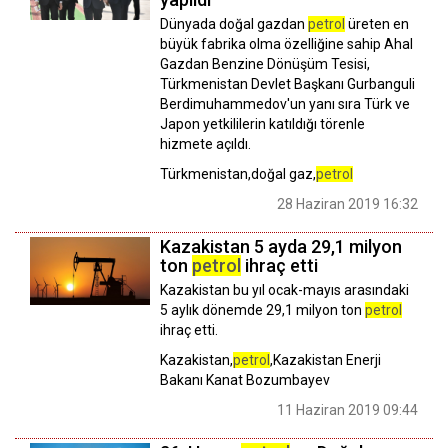
Dünyada doğal gazdan
petrol
üreten en
büyük fabrika olma özelliğine sahip Ahal
Gazdan Benzine Dönüşüm Tesisi,
Türkmenistan Devlet Başkanı Gurbanguli
Berdimuhammedov'un yanı sıra Türk ve
Japon yetkililerin katıldığı törenle
hizmete açıldı.
Türkmenistan,doğal gaz,
petrol
28 Haziran 2019 16:32
Kazakistan 5 ayda 29,1 milyon
ton
petrol
ihraç etti
Kazakistan bu yıl ocak-mayıs arasındaki
5 aylık dönemde 29,1 milyon ton
petrol
ihraç etti.
Kazakistan,
petrol
,Kazakistan Enerji
Bakanı Kanat Bozumbayev
11 Haziran 2019 09:44