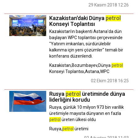
29 Kasım 2018 12:26
Kazakistan'daki Dünya
petrol
Konseyi Toplantısı
Kazakistan'ın başkenti Astana'da dün
başlayan WPC toplantısı çerçevesinde
"Yatırım imkanları, sürdürülebilir
kalkınma için yeni çözümler" temalı bir
konferans düzenlendi.
Kazakistan,Bozumbayev,Dünya
petrol
Konseyi Toplantısı,Astana,WPC
02 Ekim 2018 16:25
Rusya
petrol
üretiminde dünya
liderliğini korudu
Rusya, günlük 10 milyon 973 bin varillik
üretimiyle mayısta dünyanın en fazla
petrol
üreten ülkesi oldu
Rusya,
petrol
üretimi