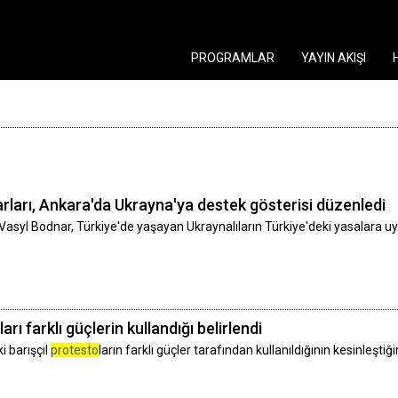
PROGRAMLAR
YAYIN AKIŞI
arları, Ankara'da Ukrayna'ya destek gösterisi düzenledi
Vasyl Bodnar, Türkiye'de yaşayan Ukraynalıların Türkiye'deki yasalara u
ları farklı güçlerin kullandığı belirlendi
i barışçıl
protesto
ların farklı güçler tarafından kullanıldığının kesinleştiğini