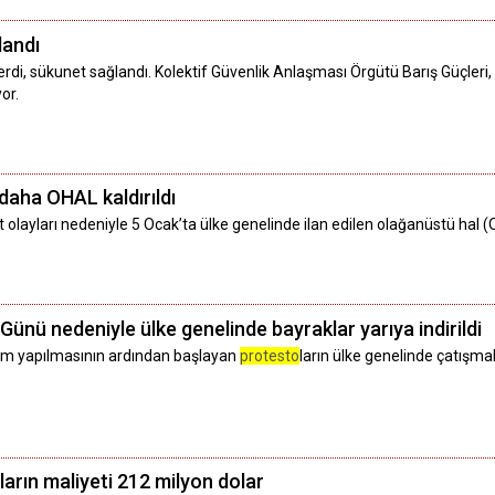
landı
 erdi, sükunet sağlandı. Kolektif Güvenlik Anlaşması Örgütü Barış Güçler
or.
daha OHAL kaldırıldı
 olayları nedeniyle 5 Ocak’ta ülke genelinde ilan edilen olağanüstü hal (
Günü nedeniyle ülke genelinde bayraklar yarıya indirildi
zam yapılmasının ardından başlayan
protesto
ların ülke genelinde çatışm
ların maliyeti 212 milyon dolar