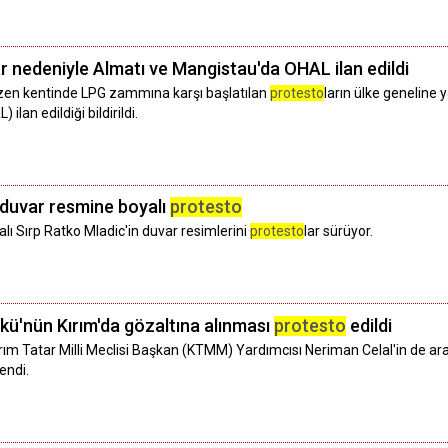
ar nedeniyle Almatı ve Mangistau'da OHAL ilan edildi
özen kentinde LPG zammına karşı başlatılan
protesto
ların ülke geneline
lan edildiği bildirildi.
 duvar resmine boyalı
protesto
lı Sırp Ratko Mladic'in duvar resimlerini
protesto
lar sürüyor.
rkü'nün Kırım'da gözaltına alınması
protesto
edildi
rım Tatar Milli Meclisi Başkan (KTMM) Yardımcısı Neriman Celal'in de ar
endi.