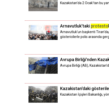
Kazakistan'da 2 Ocak'tan bu y
Arnavutluk'taki
protesto
Arnavutluk’un başkenti Tiran'da
göstericilerle polis arasında gerg
Avrupa Birliği'nden Kazak
Avrupa Birliği (AB), Kazakistan'
Kazakistan'daki gösteril
Kazakistan İçişleri Bakanlığı, yö