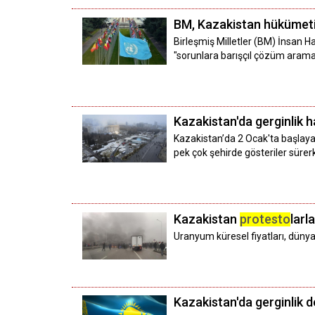
BM, Kazakistan hükümetin
Birleşmiş Milletler (BM) İnsan 
"sorunlara barışçıl çözüm arama
Kazakistan'da gerginlik 
Kazakistan’da 2 Ocak'ta başlay
pek çok şehirde gösteriler sürerk
Kazakistan
protesto
larl
Uranyum küresel fiyatları, dünya
Kazakistan'da gerginlik 