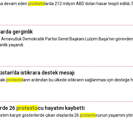
ana devam eden
protesto
larda 212 milyon ABD doları hasar tespit edildi, 5 
larda gerginlik
, Arnavutluk Demokratik Partisi Genel Başkanı Lulzim Başa'nın görevden
inlik yaşandı.
istan'da istikrara destek mesajı
daki
protesto
ların ardından bu ülkede istikrarın sağlanması için desteğe h
erde 26
protesto
cu hayatını kaybetti
netim karşıtı gösterilerde çıkan olaylarda 26
protesto
cunun yaşamını yitird