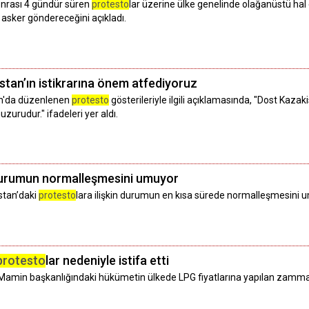
onrası 4 gündür süren
protesto
lar üzerine ülke genelinde olağanüstü hal e
asker göndereceğini açıkladı.
istan’ın istikrarına önem atfediyoruz
tan'da düzenlenen
protesto
gösterileriyle ilgili açıklamasında, "Dost Kaza
zurudur." ifadeleri yer aldı.
durumun normalleşmesini umuyor
istan’daki
protesto
lara ilişkin durumun en kısa sürede normalleşmesini umd
protesto
lar nedeniyle istifa etti
Mamin başkanlığındaki hükümetin ülkede LPG fiyatlarına yapılan zamm