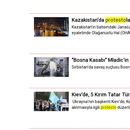
Kazakistan’da
protesto
l
Kazakistan’ın batısındaki Jana
eyaletinde Olağanüstü Hal (OHAL) i
"Bosna Kasabı" Mladic'in
Sırbistan'da savaş suçlusu Bosna
Kiev'de, 5 Kırım Tatar Tü
Ukrayna'nın başkenti Kiev'de, Kı
alınmasıyla ilgili
protesto
düzenl