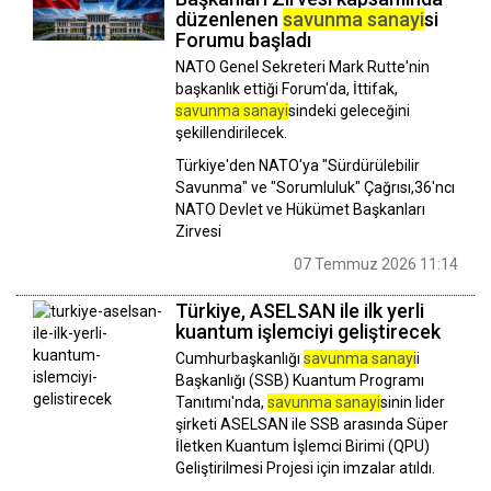
düzenlenen
savunma sanayi
si
Forumu başladı
NATO Genel Sekreteri Mark Rutte'nin
başkanlık ettiği Forum'da, İttifak,
savunma sanayi
sindeki geleceğini
şekillendirilecek.
Türkiye'den NATO'ya "Sürdürülebilir
Savunma" ve "Sorumluluk" Çağrısı,36'ncı
NATO Devlet ve Hükümet Başkanları
Zirvesi
07 Temmuz 2026 11:14
Türkiye, ASELSAN ile ilk yerli
kuantum işlemciyi geliştirecek
Cumhurbaşkanlığı
savunma sanayi
i
Başkanlığı (SSB) Kuantum Programı
Tanıtımı'nda,
savunma sanayi
sinin lider
şirketi ASELSAN ile SSB arasında Süper
İletken Kuantum İşlemci Birimi (QPU)
Geliştirilmesi Projesi için imzalar atıldı.