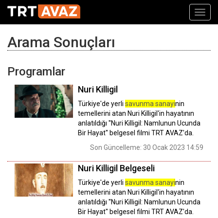
Toggl
navig
Arama Sonuçları
Programlar
Nuri Killigil
Türkiye'de yerli
savunma sanayi
nin
temellerini atan Nuri Killigil'in hayatının
anlatıldığı ''Nuri Killigil: Namlunun Ucunda
Bir Hayat'' belgesel filmi TRT AVAZ'da.
Son Güncelleme: 30 Ocak 2023 14:59
Nuri Killigil Belgeseli
Türkiye'de yerli
savunma sanayi
nin
temellerini atan Nuri Killigil'in hayatının
anlatıldığı ''Nuri Killigil: Namlunun Ucunda
Bir Hayat'' belgesel filmi TRT AVAZ'da.