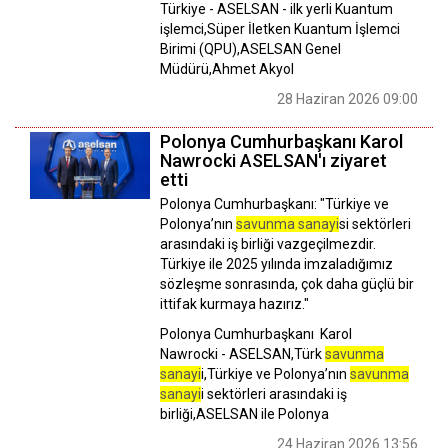
Türkiye - ASELSAN - ilk yerli Kuantum
işlemci,Süper İletken Kuantum İşlemci
Birimi (QPU),ASELSAN Genel
Müdürü,Ahmet Akyol
28 Haziran 2026 09:00
Polonya Cumhurbaşkanı Karol
Nawrocki ASELSAN'ı ziyaret
etti
Polonya Cumhurbaşkanı: "Türkiye ve
Polonya’nın
savunma sanayi
si sektörleri
arasındaki iş birliği vazgeçilmezdir.
Türkiye ile 2025 yılında imzaladığımız
sözleşme sonrasında, çok daha güçlü bir
ittifak kurmaya hazırız."
Polonya Cumhurbaşkanı Karol
Nawrocki - ASELSAN,Türk
savunma
sanayi
i,Türkiye ve Polonya’nın
savunma
sanayi
i sektörleri arasındaki iş
birliği,ASELSAN ile Polonya
24 Haziran 2026 13:56