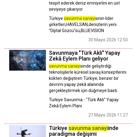
tespit ederek deniz emniyetini en üst
seviyeye çıkarıyor.
Türkiye
savunma sanayi
sinin lider
şirketleri,HAVELSAN,denizlerin yeni
"Dijital Gözcü"sü,BLUEVISION
30 Mayıs 2026 12:50
Savunmaya "Türk Aklı" Yapay
Zekâ Eylem Planı geliyor
savunma sanayi
sinde geliştirdiği
teknolojilerle küresel savaş konseptlerini
kökten değiştiren Türkiye, benzer bir
devrimi yapay zekâ alanında
gerçekleştirmek için düğmeye bastı.
Türkiye Savunma - "Türk Aklı" Yapay
Zekâ Eylem Planı
27 Mayıs 2026 11:27
Türkiye
savunma sanayi
inde
paradigma değişimi