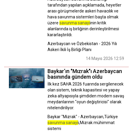
tarafından yapılan açıklamada, heyetler
arası görüşmelerde askeri havacılık ve
hava savunma sistemleri başta olmak
üzere
savunma sanayi
inin kritik
alanlarında iş birliğinin derinleştirilmesi
kararlaştırıldı.
Azerbaycan ve Özbekistan - 2026 Yılı
Askeri İkili İş Birliği Planı
14 Mayıs 2026 12:59
Baykar’ın "Mızrak"ı Azerbaycan
basınında gündem oldu
İlk kez SAHA 2026 fuarında sergilenecek
olan sistem, teknik kapasitesi ve yapay
zeka altyapısıyla şimdiden modern savaş
meydanlarının "oyun değiştiricisi" olarak
nitelendiriliyor.
Baykar "Mızrak" - Azerbaycan,Türkiye
savunma sanayi
i,Mızrak mühimmat
sistemi