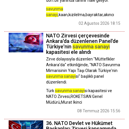
dört bir yanında tanınır hale geliyor.
savunma
sanayi
,kaan,kızılelma,bayraktar,akıncı
02 Ağustos 2026 18:15
NATO Zirvesi çerçevesinde
Ankara'da düzenlenen Panel'de
Türkiye'nin
savunma sanayi
kapasitesi ele alındı
Zirve dolayısıyla düzenlen "Müttefikler
Ankara'da" etkinliğinde, "NATO Savunma
Mimarisinin Yapı Taşı Olarak Türkiye'nin
savunma sanayi
si" başlıklı panel
düzenlendi.
Türk
savunma sanayi
si kapasitesi ve
NATO Zirvesi,ROKETSAN Genel
Müdürü,Murat İkinci
08 Temmuz 2026 15:56
36.⁠ ⁠NATO Devlet ve Hükümet
Başkanları Zirvesi kapsamında