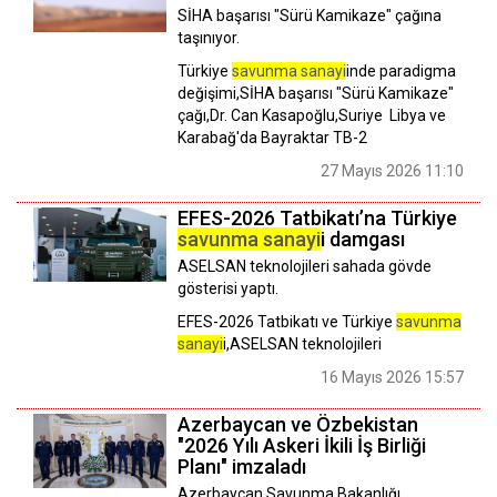
SİHA başarısı "Sürü Kamikaze" çağına
taşınıyor.
Türkiye
savunma sanayi
inde paradigma
değişimi,SİHA başarısı "Sürü Kamikaze"
çağı,Dr. Can Kasapoğlu,Suriye Libya ve
Karabağ'da Bayraktar TB-2
27 Mayıs 2026 11:10
EFES-2026 Tatbikatı’na Türkiye
savunma sanayi
i damgası
​​​​​​​ASELSAN teknolojileri sahada gövde
gösterisi yaptı.
EFES-2026 Tatbikatı ve Türkiye
savunma
sanayi
i,ASELSAN teknolojileri
16 Mayıs 2026 15:57
Azerbaycan ve Özbekistan
"2026 Yılı Askeri İkili İş Birliği
Planı" imzaladı
Azerbaycan Savunma Bakanlığı