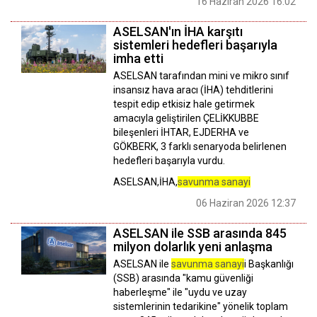
16 Haziran 2026 16:02
ASELSAN'ın İHA karşıtı
sistemleri hedefleri başarıyla
imha etti
ASELSAN tarafından mini ve mikro sınıf
insansız hava aracı (İHA) tehditlerini
tespit edip etkisiz hale getirmek
amacıyla geliştirilen ÇELİKKUBBE
bileşenleri İHTAR, EJDERHA ve
GÖKBERK, 3 farklı senaryoda belirlenen
hedefleri başarıyla vurdu.
ASELSAN,İHA,
savunma sanayi
06 Haziran 2026 12:37
ASELSAN ile SSB arasında 845
milyon dolarlık yeni anlaşma
ASELSAN ile
savunma sanayi
i Başkanlığı
(SSB) arasında "kamu güvenliği
haberleşme" ile "uydu ve uzay
sistemlerinin tedarikine" yönelik toplam