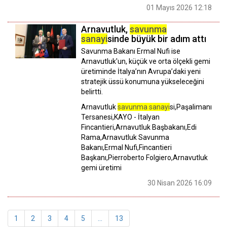
01 Mayıs 2026 12:18
Arnavutluk,
savunma
sanayi
sinde büyük bir adım attı
Savunma Bakanı Ermal Nufi ise
Arnavutluk'un, küçük ve orta ölçekli gemi
üretiminde İtalya’nın Avrupa’daki yeni
stratejik üssü konumuna yükseleceğini
belirtti.
Arnavutluk
savunma sanayi
si,Paşalimanı
Tersanesi,KAYO - İtalyan
Fincantieri,Arnavutluk Başbakanı,Edi
Rama,Arnavutluk Savunma
Bakanı,Ermal Nufi,Fincantieri
Başkanı,Pierroberto Folgiero,Arnavutluk
gemi üretimi
30 Nisan 2026 16:09
1
2
3
4
5
...
13