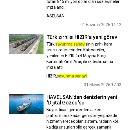
tutarı 845 milyon dolar olan sözleşmeler
imzalandı.
ASELSAN
01 Haziran 2026 11:12
Türk zırhlısı HIZIR’a yeni görev
Türk
savunma sanayi
sinin zırhlı kara
aracı üreticilerinden Katmerciler,
yenilenen HIZIR 4x4 Mayına Karşı
Korumalı Zırhlı Araç ile ilk teslimatına
imza attı.
HIZIR,
savunma sanayi
i
31 Mayıs 2026 17:03
HAVELSAN’dan denizlerin yeni
"Dijital Gözcü"sü
Büyük ticari gemilerden askeri
platformlara kadar geniş bir yelpazede
hizmet verecek olan sistem, radarın kör
kaldığı unsurları bile gerçek zamanlı