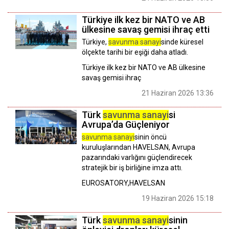
Türkiye ilk kez bir NATO ve AB
ülkesine savaş gemisi ihraç etti
Türkiye,
savunma sanayi
sinde küresel
ölçekte tarihi bir eşiği daha atladı.
Türkiye ilk kez bir NATO ve AB ülkesine
savaş gemisi ihraç
21 Haziran 2026 13:36
Türk
savunma sanayi
si
Avrupa’da Güçleniyor
savunma sanayi
sinin öncü
kuruluşlarından HAVELSAN, Avrupa
pazarındaki varlığını güçlendirecek
stratejik bir iş birliğine imza attı.
EUROSATORY,HAVELSAN
19 Haziran 2026 15:18
Türk
savunma sanayi
sinin