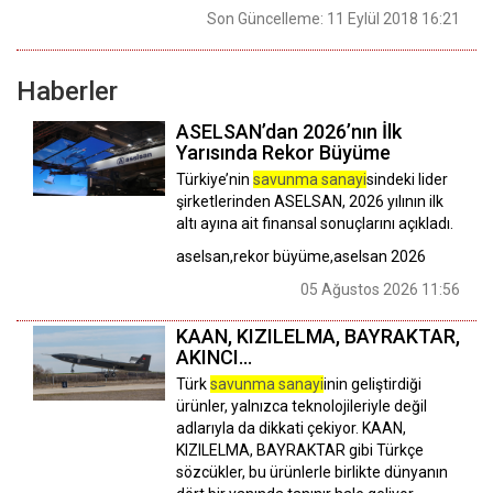
Son Güncelleme: 11 Eylül 2018 16:21
Haberler
ASELSAN’dan 2026’nın İlk
Yarısında Rekor Büyüme
Türkiye’nin
savunma sanayi
sindeki lider
şirketlerinden ASELSAN, 2026 yılının ilk
altı ayına ait finansal sonuçlarını açıkladı.
aselsan,rekor büyüme,aselsan 2026
05 Ağustos 2026 11:56
KAAN, KIZILELMA, BAYRAKTAR,
AKINCI...
Türk
savunma sanayi
inin geliştirdiği
ürünler, yalnızca teknolojileriyle değil
adlarıyla da dikkati çekiyor. KAAN,
KIZILELMA, BAYRAKTAR gibi Türkçe
sözcükler, bu ürünlerle birlikte dünyanın