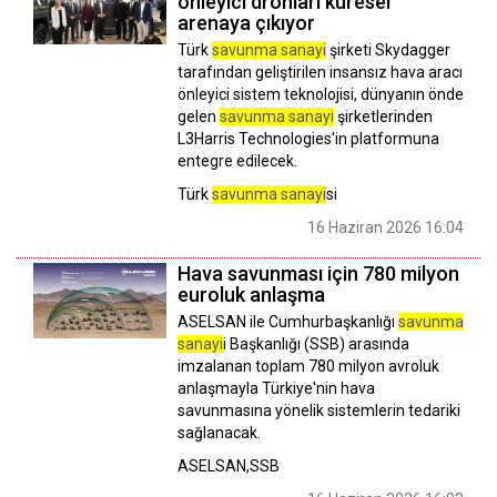
önleyici dronları küresel
arenaya çıkıyor
Türk
savunma sanayi
şirketi Skydagger
tarafından geliştirilen insansız hava aracı
önleyici sistem teknolojisi, dünyanın önde
gelen
savunma sanayi
şirketlerinden
L3Harris Technologies'in platformuna
entegre edilecek.
Türk
savunma sanayi
si
16 Haziran 2026 16:04
Hava savunması için 780 milyon
euroluk anlaşma
ASELSAN ile Cumhurbaşkanlığı
savunma
sanayi
i Başkanlığı (SSB) arasında
imzalanan toplam 780 milyon avroluk
anlaşmayla Türkiye'nin hava
savunmasına yönelik sistemlerin tedariki
sağlanacak.
ASELSAN,SSB