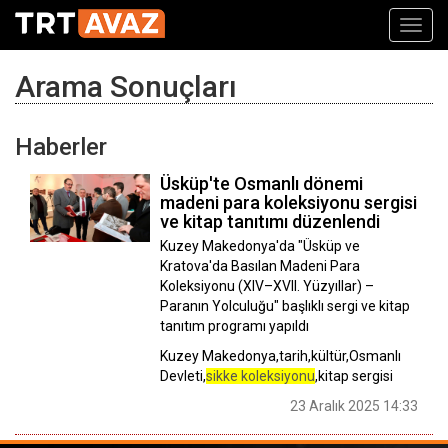
Toggl
navig
Arama Sonuçları
Haberler
Üsküp'te Osmanlı dönemi
madeni para koleksiyonu sergisi
ve kitap tanıtımı düzenlendi
Kuzey Makedonya'da "Üsküp ve
Kratova'da Basılan Madeni Para
Koleksiyonu (XIV–XVII. Yüzyıllar) –
Paranın Yolculuğu" başlıklı sergi ve kitap
tanıtım programı yapıldı
Kuzey Makedonya,tarih,kültür,Osmanlı
Devleti,
sikke koleksiyonu
,kitap sergisi
23 Aralık 2025 14:33