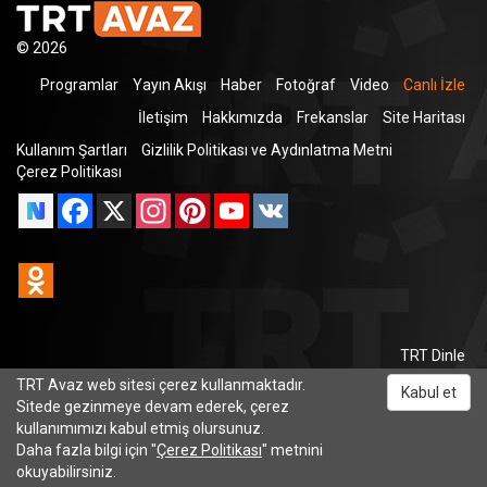
© 2026
Programlar
Yayın Akışı
Haber
Fotoğraf
Video
Canlı İzle
İletişim
Hakkımızda
Frekanslar
Site Haritası
Kullanım Şartları
Gizlilik Politikası ve Aydınlatma Metni
Çerez Politikası
Facebook
X
Instagram
Pinterest
YouTube
VK
Odnoklassniki
TRT Dinle
TRT Avaz web sitesi çerez kullanmaktadır.
Kabul et
Sitede gezinmeye devam ederek, çerez
kullanımımızı kabul etmiş olursunuz.
Daha fazla bilgi için "
Çerez Politikası
" metnini
okuyabilirsiniz.