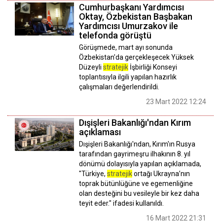
Cumhurbaşkanı Yardımcısı
Oktay, Özbekistan Başbakan
Yardımcısı Umurzakov ile
telefonda görüştü
Görüşmede, mart ayı sonunda
Özbekistan'da gerçekleşecek Yüksek
Düzeyli
stratejik
İşbirliği Konseyi
toplantısıyla ilgili yapılan hazırlık
çalışmaları değerlendirildi.
23 Mart 2022 12:24
Dışişleri Bakanlığı'ndan Kırım
açıklaması
Dışişleri Bakanlığı'ndan, Kırım'ın Rusya
tarafından gayrimeşru ilhakının 8. yıl
dönümü dolayısıyla yapılan açıklamada,
"Türkiye,
stratejik
ortağı Ukrayna’nın
toprak bütünlüğüne ve egemenliğine
olan desteğini bu vesileyle bir kez daha
teyit eder." ifadesi kullanıldı.
16 Mart 2022 21:31