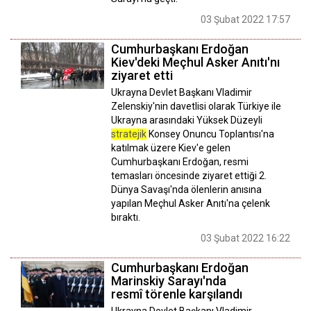
03 Şubat 2022 17:57
Cumhurbaşkanı Erdoğan
Kiev'deki Meçhul Asker Anıtı'nı
ziyaret etti
Ukrayna Devlet Başkanı Vladimir
Zelenskiy'nin davetlisi olarak Türkiye ile
Ukrayna arasındaki Yüksek Düzeyli
stratejik
Konsey Onuncu Toplantısı'na
katılmak üzere Kiev'e gelen
Cumhurbaşkanı Erdoğan, resmi
temasları öncesinde ziyaret ettiği 2.
Dünya Savaşı'nda ölenlerin anısına
yapılan Meçhul Asker Anıtı'na çelenk
bıraktı.
03 Şubat 2022 16:22
Cumhurbaşkanı Erdoğan
Marinskiy Sarayı'nda
resmî törenle karşılandı
Ukrayna Devlet Başkanı Vladimir