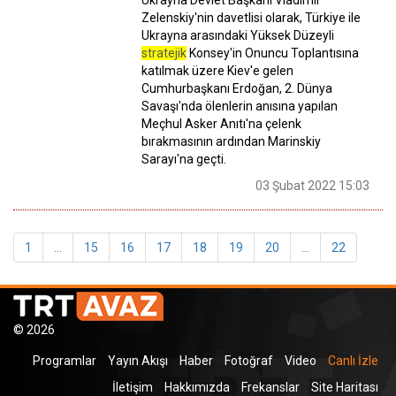
Zelenskiy'nin davetlisi olarak, Türkiye ile
Ukrayna arasındaki Yüksek Düzeyli
stratejik
Konsey'in Onuncu Toplantısına
katılmak üzere Kiev'e gelen
Cumhurbaşkanı Erdoğan, 2. Dünya
Savaşı'nda ölenlerin anısına yapılan
Meçhul Asker Anıtı'na çelenk
bırakmasının ardından Marinskiy
Sarayı'na geçti.
03 Şubat 2022 15:03
1
...
15
16
17
18
19
20
...
22
© 2026
Programlar
Yayın Akışı
Haber
Fotoğraf
Video
Canlı İzle
İletişim
Hakkımızda
Frekanslar
Site Haritası