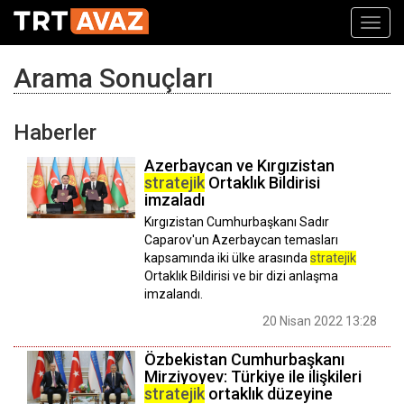
Toggl
navig
Arama Sonuçları
Haberler
Azerbaycan ve Kırgızistan
stratejik
Ortaklık Bildirisi
imzaladı
Kırgızistan Cumhurbaşkanı Sadır
Caparov'un Azerbaycan temasları
kapsamında iki ülke arasında
stratejik
Ortaklık Bildirisi ve bir dizi anlaşma
imzalandı.
20 Nisan 2022 13:28
Özbekistan Cumhurbaşkanı
Mirziyoyev: Türkiye ile ilişkileri
stratejik
ortaklık düzeyine