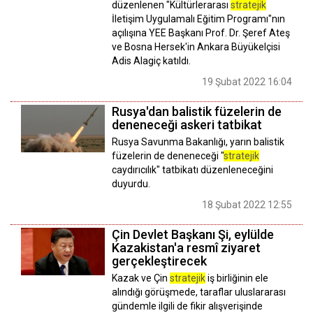
düzenlenen "Kültürlerarası
stratejik
İletişim Uygulamalı Eğitim Programı"nın
açılışına YEE Başkanı Prof. Dr. Şeref Ateş
ve Bosna Hersek'in Ankara Büyükelçisi
Adis Alagiç katıldı.
19 Şubat 2022 16:04
Rusya'dan balistik füzelerin de
deneneceği askeri tatbikat
Rusya Savunma Bakanlığı, yarın balistik
füzelerin de deneneceği "
stratejik
caydırıcılık" tatbikatı düzenleneceğini
duyurdu.
18 Şubat 2022 12:55
Çin Devlet Başkanı Şi, eylülde
Kazakistan'a resmî ziyaret
gerçekleştirecek
Kazak ve Çin
stratejik
iş birliğinin ele
alındığı görüşmede, taraflar uluslararası
gündemle ilgili de fikir alışverişinde