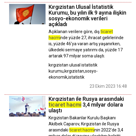
Kırgızistan Ulusal İstatistik
Kurumu, bu yılın ilk 9 ayına ilişkin
sosyo-ekonomik verileri
açıkladı
Açıklanan verilere göre, dış
ticaret
hacmi
nde yüzde 27, ihracat gelirlerinde
is, yüzde 46’ya varan artış yaşanırken,
ülkedeki sermaye yatırımı da, yüzde 17
artarak 97 milyar soma ulaştı.
kırgızistan ulusal istatistik
kurumu,kırgızistan,sosyo-
ekonomik,istatistik
23 Ekim 2023 16:48
Kırgızistan ile Rusya arasındaki
ticaret hacmi
3,4 milyar dolara
ulaştı
Kırgızistan Bakanlar Kurulu Başkanı
Akılbek Caparov, Kırgızistan ile Rusya
arasındaki
ticaret hacmi
nin 2022'de 3,4