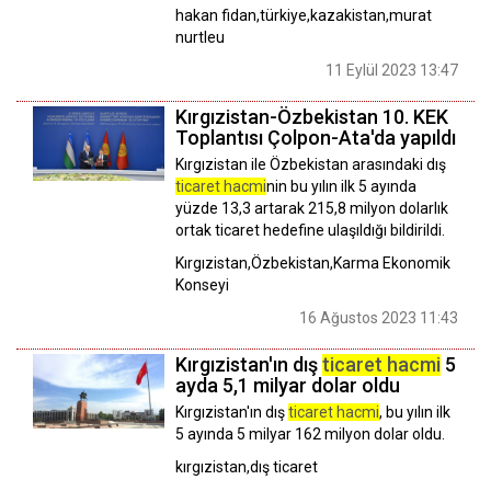
hakan fidan,türkiye,kazakistan,murat
nurtleu
11 Eylül 2023 13:47
Kırgızistan-Özbekistan 10. KEK
Toplantısı Çolpon-Ata'da yapıldı
Kırgızistan ile Özbekistan arasındaki dış
ticaret hacmi
nin bu yılın ilk 5 ayında
yüzde 13,3 artarak 215,8 milyon dolarlık
ortak ticaret hedefine ulaşıldığı bildirildi.
Kırgızistan,Özbekistan,Karma Ekonomik
Konseyi
16 Ağustos 2023 11:43
Kırgızistan'ın dış
ticaret hacmi
5
ayda 5,1 milyar dolar oldu
Kırgızistan'ın dış
ticaret hacmi
, bu yılın ilk
5 ayında 5 milyar 162 milyon dolar oldu.
kırgızistan,dış ticaret