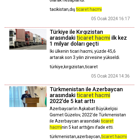
olarak hesaplandı.
tacikistan,dış
ticaret hacmi
05 Ocak 2024 16:17
Türkiye ile Kırgızistan
arasındaki
ticaret hacmi
ilk kez
1 milyar doları geçti
İki ülkenin ticari hacmi, yüzde 45,6
artarak son 3 yılın zirvesine yükseldi.
türkiye,kırgızistan,ticaret
05 Ocak 2024 14:36
Türkmenistan ile Azerbaycan
arasındaki
ticaret hacmi
2022'de 5 kat arttı
Azerbaycan'ın Aşkabat Büyükelçisi
Gısmet Güzelov, 2022'de Türkmenistan
ile Azerbaycan arasındaki
ticaret
hacmi
nin 5 kat arttığını ifade etti.
türkmenistan,azerbaycan,
ticaret hacmi