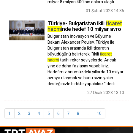
milyar 8 milyon 400 bin dolara ulaştı.
01 Şubat 2023 14:36
Türkiye- Bulgaristan ikili
ticaret
hacmi
nde hedef 10 milyar avro
Bulgaristan İnovasyon ve Büyüme
Bakanı Alexander Poulev, Türkiye ile
Bulgaristan arasında ikili ticaretin
büyüdüğünü belirterek, "İkili
ticaret
hacmi
tarihi rekor seviyelerde. Ancak
yine de daha fazlasını yapabiliriz.
Hedefimiz önümüzdeki yıllarda 10 milyar
avroya ulaşmak ve bunu sizin yakın
desteğinizle birlikte yapabiliriz." dedi.
27 Ocak 2023 13:10
1
2
3
4
5
6
7
8
...
10