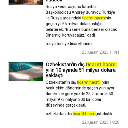
Rusya Federasyonu İstanbul
Başkonsolosu Andrey Buravov, Türkiye
ile Rusya arasındaki
ticaret hacmi
nin
geçen yıl 65 milyar doları aştığını
belirterek, "Bu sene buna benzer olacak.
Dinamiği koruyacağız." dedi.
rusya,türkiye,ticarethacmi
23 Kasım 2023 11:41
Özbekistan'ın dış
ticaret hacmi
yılın 10 ayında 51 milyar dolara
yaklaştı
Özbekistan'ın dış
ticaret hacmi
, yılın
ocak-ekim döneminde geçen yılın aynı
dönemine göre yüzde 25,2 artarak 50
milyar 973 milyon 800 bin dolar
düzeyinde gerçekleşti.
özbekistan,dış
ticaret hacmi
,istatistik
22 Kasım 2023 14:20