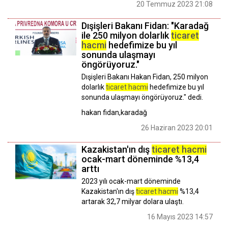
20 Temmuz 2023 21:08
Dışişleri Bakanı Fidan: "Karadağ
ile 250 milyon dolarlık
ticaret
hacmi
hedefimize bu yıl
sonunda ulaşmayı
öngörüyoruz."
Dışişleri Bakanı Hakan Fidan, 250 milyon
dolarlık
ticaret hacmi
hedefimize bu yıl
sonunda ulaşmayı öngörüyoruz." dedi.
hakan fidan,karadağ
26 Haziran 2023 20:01
Kazakistan'ın dış
ticaret hacmi
ocak-mart döneminde %13,4
arttı
2023 yılı ocak-mart döneminde
Kazakistan'ın dış
ticaret hacmi
%13,4
artarak 32,7 milyar dolara ulaştı.
16 Mayıs 2023 14:57