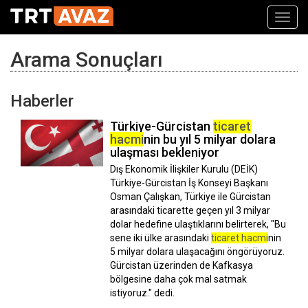
Toggl
navig
Arama Sonuçları
Haberler
Türkiye-Gürcistan
ticaret
hacmi
nin bu yıl 5 milyar dolara
ulaşması bekleniyor
Dış Ekonomik İlişkiler Kurulu (DEİK)
Türkiye-Gürcistan İş Konseyi Başkanı
Osman Çalışkan, Türkiye ile Gürcistan
arasındaki ticarette geçen yıl 3 milyar
dolar hedefine ulaştıklarını belirterek, "Bu
sene iki ülke arasındaki
ticaret hacmi
nin
5 milyar dolara ulaşacağını öngörüyoruz.
Gürcistan üzerinden de Kafkasya
bölgesine daha çok mal satmak
istiyoruz." dedi.