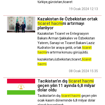
türkiye,gürcistan,ticaret
19 Ocak 2024 12:13
Kazakistan ile Özbekistan ortak
ticaret hacmi
ni artırmayı
planlıyor
Kazakistan Ticaret ve Entegrasyon
Bakanı Arman Şakkaliev ve Özbekistan
Yatırım, Sanayi ve Ticaret Bakanı Laziz
Kudratov bir araya geldi, ortak
ticaret
hacmi
ni artırma konusu görüşüldü.
kazakistan,özbekistan,ticaret,
ticaret
hacmi
08 Ocak 2024 15:35
Tacikistan'ın dış
ticaret hacmi
geçen yılın 11 ayında 6,8 milyar
dolar oldu
Tacikistan'ın dış
ticaret hacmi
geçen yılın
ocak-kasım döneminde 6,8 milyar dolar