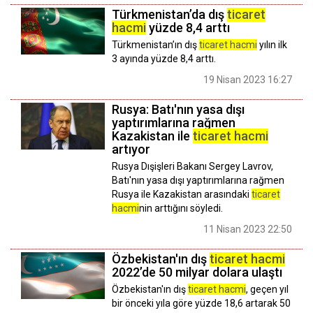
Türkmenistan’da dış
ticaret
hacmi
yüzde 8,4 arttı
Türkmenistan’ın dış
ticaret hacmi
yılın ilk
3 ayında yüzde 8,4 arttı.
19 Nisan 2023 16:27
Rusya: Batı'nın yasa dışı
yaptırımlarına rağmen
Kazakistan ile
ticaret hacmi
artıyor
Rusya Dışişleri Bakanı Sergey Lavrov,
Batı'nın yasa dışı yaptırımlarına rağmen
Rusya ile Kazakistan arasındaki
ticaret
hacmi
nin arttığını söyledi.
11 Nisan 2023 22:50
Özbekistan'ın dış
ticaret hacmi
2022’de 50 milyar dolara ulaştı
Özbekistan'ın dış
ticaret hacmi
, geçen yıl
bir önceki yıla göre yüzde 18,6 artarak 50