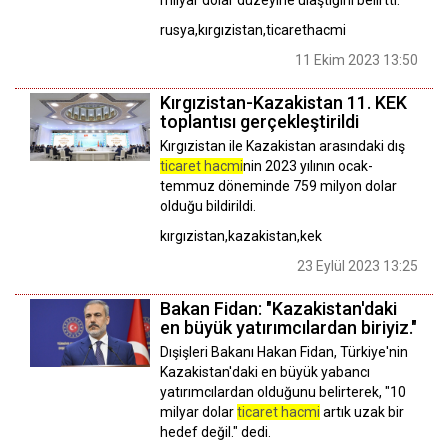
milyar dolar düzeyine ulaştığını belirtti.
rusya,kırgızistan,ticarethacmi
11 Ekim 2023 13:50
Kırgızistan-Kazakistan 11. KEK
toplantısı gerçekleştirildi
Kırgızistan ile Kazakistan arasındaki dış
ticaret hacmi
nin 2023 yılının ocak-
temmuz döneminde 759 milyon dolar
olduğu bildirildi.
kırgızistan,kazakistan,kek
23 Eylül 2023 13:25
Bakan Fidan: "Kazakistan'daki
en büyük yatırımcılardan biriyiz."
Dışişleri Bakanı Hakan Fidan, Türkiye'nin
Kazakistan'daki en büyük yabancı
yatırımcılardan olduğunu belirterek, "10
milyar dolar
ticaret hacmi
artık uzak bir
hedef değil." dedi.