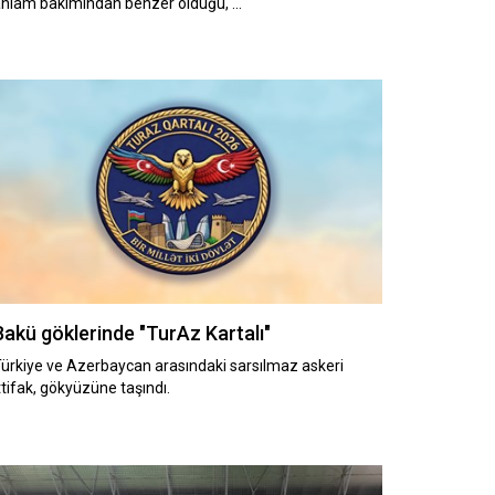
anlam bakımından benzer olduğu, …
Bakü göklerinde "TurAz Kartalı"
ürkiye ve ​​​​​​​Azerbaycan arasındaki sarsılmaz askeri
ttifak, gökyüzüne taşındı.