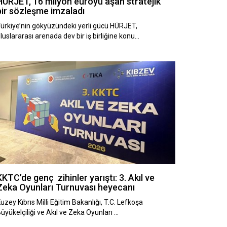
HÜRJET, 16 milyon euroyu aşan stratejik
bir sözleşme imzaladı
ürkiye’nin gökyüzündeki yerli gücü HÜRJET,
luslararası arenada dev bir iş birliğine konu…
KKTC’de genç zihinler yarıştı: 3. Akıl ve
Zeka Oyunları Turnuvası heyecanı
uzey Kıbrıs Milli Eğitim Bakanlığı, T.C. Lefkoşa
üyükelçiliği ve Akıl ve Zeka Oyunları …