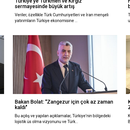
Türkiye’ye Türkmen ve Kırgız
sermayesinde büyük artış
Veriler, özellikle Türk Cumhuriyetleri ve İran menşeli
T
yatırımların Türkiye ekonomisine …
u
Bakan Bolat: "Zangezur için çok az zaman
kaldı"
Bu açılış ve yapılan açıklamalar, Türkiye'nin bölgedeki
K
lojistik üs olma vizyonunu ve Türk…
B