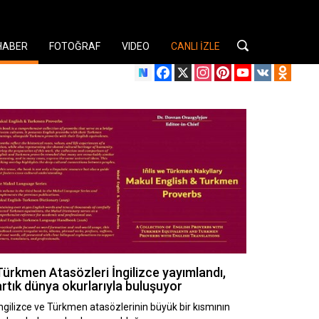
HABER
FOTOĞRAF
VIDEO
CANLI İZLE
Facebook
X
Instagram
Pinterest
YouTube
VK
Odnok
Türkmen Atasözleri İngilizce yayımlandı,
artık dünya okurlarıyla buluşuyor
ngilizce ve Türkmen atasözlerinin büyük bir kısmının