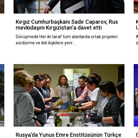
Kırgız Cumhurbaşkanı Sadır Caparov, Rus
mevkidaşını Kırgızistan’a davet etti
Görüşmede Her iki taraf tüm alanlarda ortak projeleri
A
sürdürme ve ikili ilişkilere yeni …
z
Rusya’da Yunus Emre Enstitüsünün Türkçe