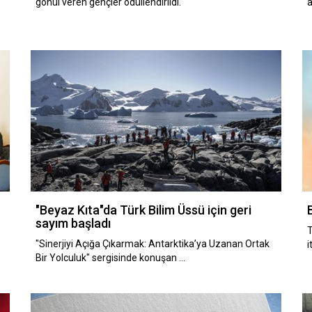
gönül veren gençler ödüllendirildi.
"Beyaz Kıta"da Türk Bilim Üssü için geri
sayım başladı
T
"Sinerjiyi Açığa Çıkarmak: Antarktika’ya Uzanan Ortak
i
Bir Yolculuk" sergisinde konuşan …