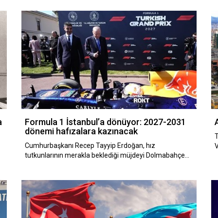
a
Formula 1 İstanbul’a dönüyor: 2027-2031
dönemi hafızalara kazınacak
T
n
Cumhurbaşkanı Recep Tayyip Erdoğan, hız
V
tutkunlarının merakla beklediği müjdeyi Dolmabahçe…