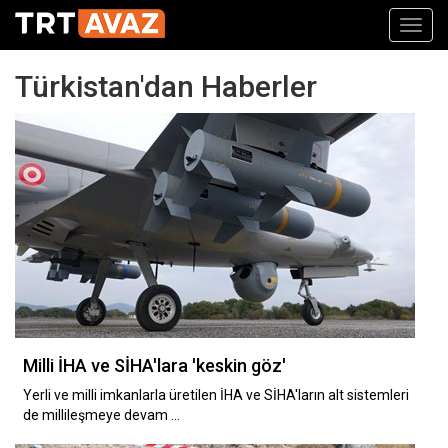
Toggl
navig
Türkistan'dan Haberler
Milli İHA ve SİHA'lara 'keskin göz'
Yerli ve milli imkanlarla üretilen İHA ve SİHA'ların alt sistemleri
de millileşmeye devam …