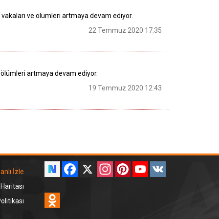
) vakaları ve ölümleri artmaya devam ediyor.
22 Temmuz 2020 17:35
e ölümleri artmaya devam ediyor.
19 Temmuz 2020 12:43
Facebook
X
Instagram
Pinterest
YouTube
VK
anlı İzle
 Haritası
Odnoklassniki
litikası