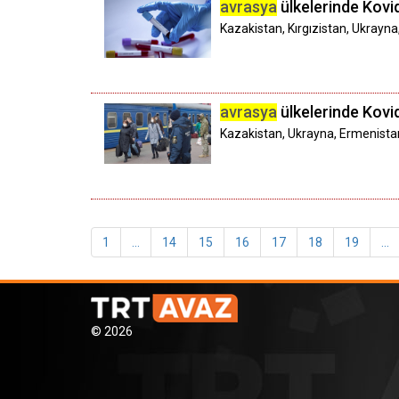
avrasya
ülkelerinde Kovid
Kazakistan, Kırgızistan, Ukrayna
avrasya
ülkelerinde Kovid
Kazakistan, Ukrayna, Ermenistan
1
...
14
15
16
17
18
19
...
© 2026