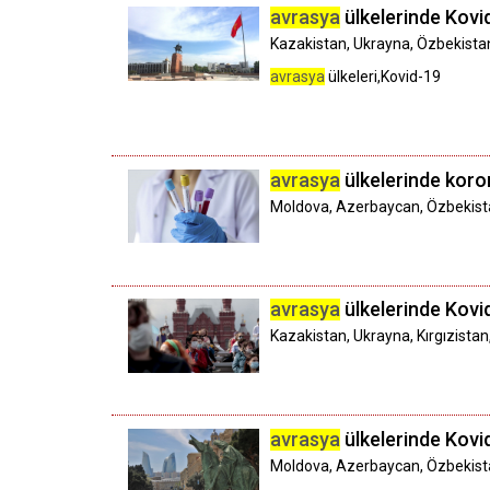
avrasya
ülkelerinde Kovid
Kazakistan, Ukrayna, Özbekistan,
avrasya
ülkeleri,Kovid-19
avrasya
ülkelerinde koron
Moldova, Azerbaycan, Özbekistan
avrasya
ülkelerinde Kovid-
Kazakistan, Ukrayna, Kırgızistan
avrasya
ülkelerinde Kovid-
Moldova, Azerbaycan, Özbekistan