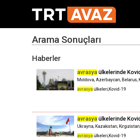
Arama Sonuçları
Haberler
avrasya
ülkelerinde Kovid-
Moldova, Azerbaycan, Belarus, K
avrasya
ülkeleri,Kovid-19
avrasya
ülkelerinde Kovid-
Ukrayna, Kazakistan, Kırgızistan
avrasya
ülkeleri,Kovid-19