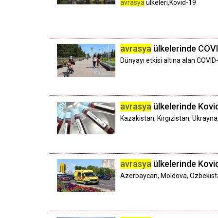
avrasya
ülkeleri,Kovid-19
avrasya
ülkelerinde COVI
Dünyayı etkisi altına alan COVID
avrasya
ülkelerinde Kovid
Kazakistan, Kırgızistan, Ukrayna
avrasya
ülkelerinde Kovid-
Azerbaycan, Moldova, Özbekistan