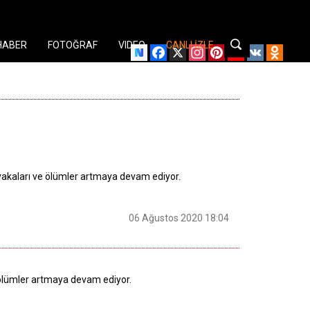
HABER
FOTOĞRAF
VIDEO
CANLI İZLE
Facebook
X
Instagram
Pinterest
YouTube
VK
Odnok
 vakaları ve ölümler artmaya devam ediyor.
06 Ağustos 2020 18:04
e ölümler artmaya devam ediyor.