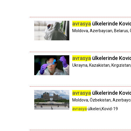
avrasya
ülkelerinde Kovi
Moldova, Azerbaycan, Belarus, Ö
avrasya
ülkelerinde Kovid
Ukrayna, Kazakistan, Kırgızista
avrasya
ülkelerinde Kovid-
Moldova, Özbekistan, Azerbaycan
avrasya
ülkeleri,Kovid-19